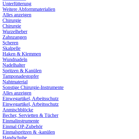
Unterfütterung
Weitere Abformmaterialien
Alles anzeigen
Chirurgie
Chirurgie
Wurzelheber
Zahnzangen
Scheren
Skalpelle
Haken & Klemmen
Wundnadeln
Nadelhalter
Spritzen & Kanülen
Tamponadestopfer
Nahtmaterial
Sonstige Chirurgie-Instrumente
Alles anzeigen
Einwegartikel, Arbeitsschutz
Einwegartikel, Arbeitsschutz
Anmischblöcke
Becher, Servietten & Tücher
Einmalinstrumente
Einmal OP-Zubehör
Einmalspritzen & -kanülen
Handschuhe