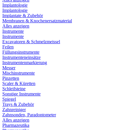
Implantologie
Implantologie
Implantate & Zubehör
Membranen & Knochenersatzmaterial
Alles anzeigen
Instrumente
Instrumente
Excavatoren & Schmelzmeissel
Feilen
Füllungsinstrumente
Instrumenteneinsätze
Instrumentenmarkierung
Messer
Mischinstrumente
Pinzetten
Scaler & Küretten
Schleifsteine
Sonstige Instrumente
Spiegel
Trays & Zubehör
Zahnreiniger
Zahnsonden, Paradontometer
Alles anzeigen
Pharmazeutika