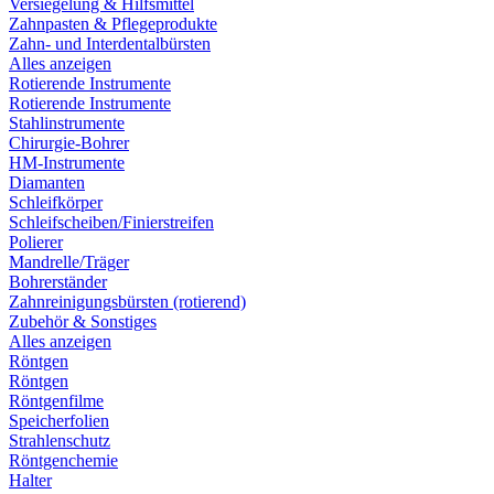
Versiegelung & Hilfsmittel
Zahnpasten & Pflegeprodukte
Zahn- und Interdentalbürsten
Alles anzeigen
Rotierende Instrumente
Rotierende Instrumente
Stahlinstrumente
Chirurgie-Bohrer
HM-Instrumente
Diamanten
Schleifkörper
Schleifscheiben/Finierstreifen
Polierer
Mandrelle/Träger
Bohrerständer
Zahnreinigungsbürsten (rotierend)
Zubehör & Sonstiges
Alles anzeigen
Röntgen
Röntgen
Röntgenfilme
Speicherfolien
Strahlenschutz
Röntgenchemie
Halter