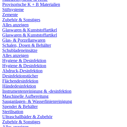
Provisorische K + B Materialien
Stiftsysteme
Zemente
Zubehör & Sonstiges
Alles anzeigen
Glaswaren & Kunststoffartikel
Glaswaren & Kunststoffartikel
Glas- & Porzellanwaren
Schalen, Dosen & Behälter
Schubladeneinsätze
Alles anzeigen
Hygiene & Desinfektion
Hygiene & Desinfektion
Abdruck-Desinfektion
Desinfektionstücher
Flächendesinfektion
Händedesinfektion
Instrumentenreinigung & -desinfektion
Maschinelle Aufbereitung
Sauganlagen- & Wasserlinienreinigung
Spender & Behälter
Sterilisation
Ultraschallbäder & Zubehör
Zubehör & Sonstiges
Alles anzeigen