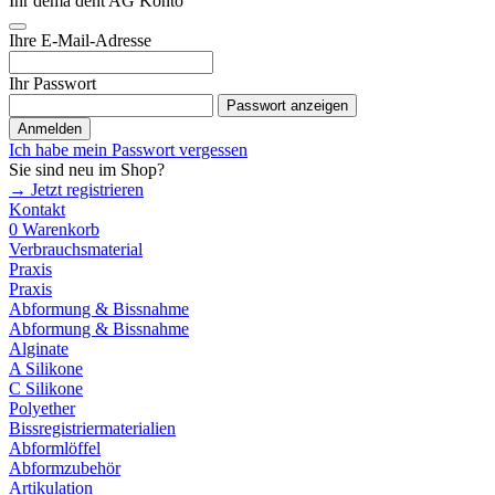
Ihr dema dent AG Konto
Ihre E-Mail-Adresse
Ihr Passwort
Passwort anzeigen
Anmelden
Ich habe mein Passwort vergessen
Sie sind neu im Shop?
→ Jetzt registrieren
Kontakt
0
Warenkorb
Verbrauchsmaterial
Praxis
Praxis
Abformung & Bissnahme
Abformung & Bissnahme
Alginate
A Silikone
C Silikone
Polyether
Bissregistriermaterialien
Abformlöffel
Abformzubehör
Artikulation