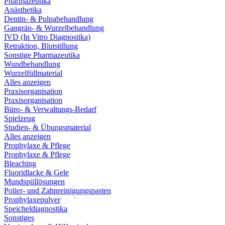
Pharmazeutika
Anästhetika
Dentin- & Pulpabehandlung
Gangrän- & Wurzelbehandlung
IVD (In Vitro Diagnostika)
Retraktion, Blutstillung
Sonstige Pharmazeutika
Wundbehandlung
Wurzelfüllmaterial
Alles anzeigen
Praxisorganisation
Praxisorganisation
Büro- & Verwaltungs-Bedarf
Spielzeug
Studien- & Übungsmaterial
Alles anzeigen
Prophylaxe & Pflege
Prophylaxe & Pflege
Bleaching
Fluoridlacke & Gele
Mundspüllösungen
Polier- und Zahnreinigungspasten
Prophylaxepulver
Speicheldiagnostika
Sonstiges