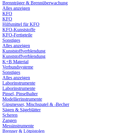
Brennträger & Brennüberwachung
Alles anzeigen
KFO
KFO
Hilfsmittel für KFO
KFO-Kunststoffe
KFO-Fertigteile
Sonstiges
Alles anzeigen
Kunststoffverblendung
Kunststoffverblendung
K+B Material
Verbundsysteme
Sonstiges
Alles anzeigen
Laborinstrumente
Laborinstrumente
Pinsel, Pinselhalter
Modellierinstrumente
Gipsmesser, Mischspatel & -Becher
Sägen & Sägeblätter
Scheren
Zangen
Messinstrumente
Brenner & Lötpistolen