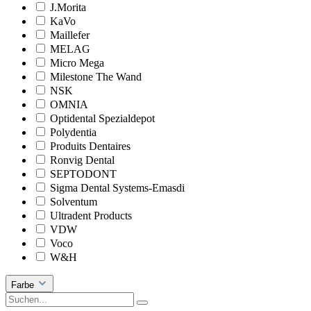
J.Morita
KaVo
Maillefer
MELAG
Micro Mega
Milestone The Wand
NSK
OMNIA
Optidental Spezialdepot
Polydentia
Produits Dentaires
Ronvig Dental
SEPTODONT
Sigma Dental Systems-Emasdi
Solventum
Ultradent Products
VDW
Voco
W&H
Farbe