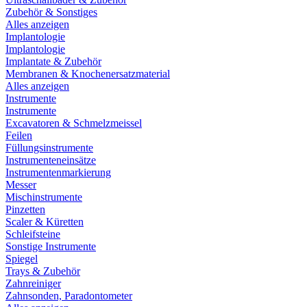
Zubehör & Sonstiges
Alles anzeigen
Implantologie
Implantologie
Implantate & Zubehör
Membranen & Knochenersatzmaterial
Alles anzeigen
Instrumente
Instrumente
Excavatoren & Schmelzmeissel
Feilen
Füllungsinstrumente
Instrumenteneinsätze
Instrumentenmarkierung
Messer
Mischinstrumente
Pinzetten
Scaler & Küretten
Schleifsteine
Sonstige Instrumente
Spiegel
Trays & Zubehör
Zahnreiniger
Zahnsonden, Paradontometer