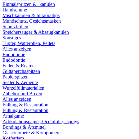
Einmalspritzen & -kanülen
Handschuhe
Mischkanülen & Intraoraltips
Mundschutz, Gesichtsmasken
Schutzbrillen
Speichersauger & Absaugkanülen
Sonstiges
Tupfer, Watterollen, Pellets
Alles anzeigen
Endodontie
Endodontie
Feilen & Reamer
Guttaperchaspitzen
Papierspitzen
Sealer & Zemente
Wurzelfüllmaterialien
Zubehör und Boxen
Alles anzeigen
Füllung & Restauration
Füllung & Restauration
Amalgame
Artikulationspapier, Occlufolie, -sprays
Bondings & Ätzmittel
Glasionomere & Kompomere
Kofferdam