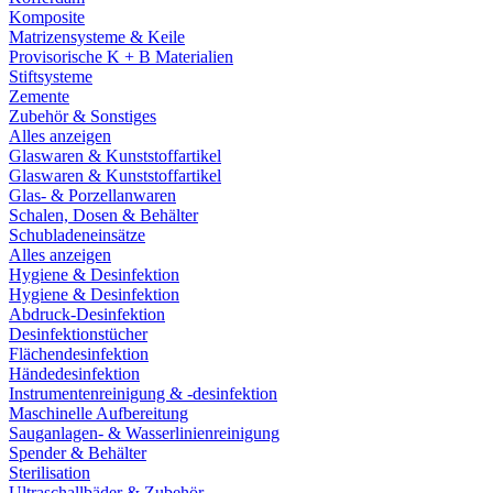
Komposite
Matrizensysteme & Keile
Provisorische K + B Materialien
Stiftsysteme
Zemente
Zubehör & Sonstiges
Alles anzeigen
Glaswaren & Kunststoffartikel
Glaswaren & Kunststoffartikel
Glas- & Porzellanwaren
Schalen, Dosen & Behälter
Schubladeneinsätze
Alles anzeigen
Hygiene & Desinfektion
Hygiene & Desinfektion
Abdruck-Desinfektion
Desinfektionstücher
Flächendesinfektion
Händedesinfektion
Instrumentenreinigung & -desinfektion
Maschinelle Aufbereitung
Sauganlagen- & Wasserlinienreinigung
Spender & Behälter
Sterilisation
Ultraschallbäder & Zubehör