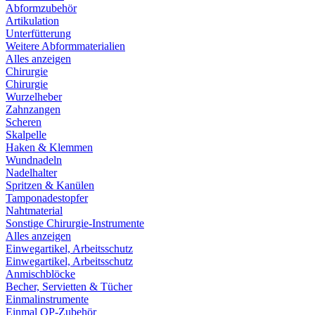
Abformzubehör
Artikulation
Unterfütterung
Weitere Abformmaterialien
Alles anzeigen
Chirurgie
Chirurgie
Wurzelheber
Zahnzangen
Scheren
Skalpelle
Haken & Klemmen
Wundnadeln
Nadelhalter
Spritzen & Kanülen
Tamponadestopfer
Nahtmaterial
Sonstige Chirurgie-Instrumente
Alles anzeigen
Einwegartikel, Arbeitsschutz
Einwegartikel, Arbeitsschutz
Anmischblöcke
Becher, Servietten & Tücher
Einmalinstrumente
Einmal OP-Zubehör