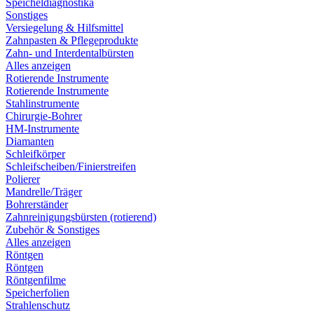
Speicheldiagnostika
Sonstiges
Versiegelung & Hilfsmittel
Zahnpasten & Pflegeprodukte
Zahn- und Interdentalbürsten
Alles anzeigen
Rotierende Instrumente
Rotierende Instrumente
Stahlinstrumente
Chirurgie-Bohrer
HM-Instrumente
Diamanten
Schleifkörper
Schleifscheiben/Finierstreifen
Polierer
Mandrelle/Träger
Bohrerständer
Zahnreinigungsbürsten (rotierend)
Zubehör & Sonstiges
Alles anzeigen
Röntgen
Röntgen
Röntgenfilme
Speicherfolien
Strahlenschutz