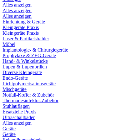
Alles anzeigen
Alles anzeigen
Alles anzeigen
Einrichtung & Geräte
Kleingeräte Praxis
Kleingeräte Praxis
Laser & Partikelstrahler
Möbel
Implantologie- & Chirurgiegeräte
Prophylaxe & ZEG-Geräte
Hand- & Winkelstücke
Lupen & Lupenbrillen
Diverse Kleingeräte
Endo-Geräte
Lichtpolymerisationsgeräte
Mischgeräte
Notfall-Koffer & Zubehör
Thermodesinfektor-Zubehör
Stuhlauflagen
Ersatzteile Praxis
Ultraschallbäder
Alles anzeigen
Geräte
Geräte
Behandlungseinheit