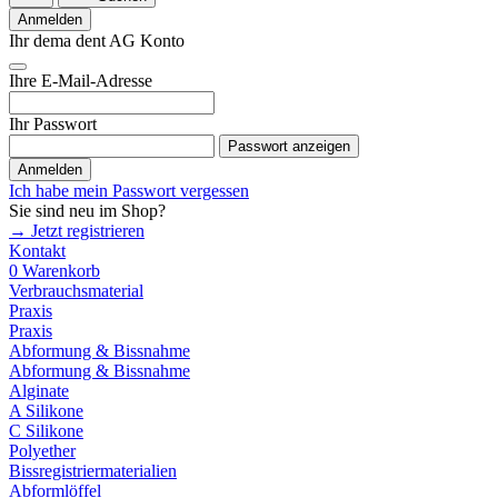
Anmelden
Ihr dema dent AG Konto
Ihre E-Mail-Adresse
Ihr Passwort
Passwort anzeigen
Anmelden
Ich habe mein Passwort vergessen
Sie sind neu im Shop?
→ Jetzt registrieren
Kontakt
0
Warenkorb
Verbrauchsmaterial
Praxis
Praxis
Abformung & Bissnahme
Abformung & Bissnahme
Alginate
A Silikone
C Silikone
Polyether
Bissregistriermaterialien
Abformlöffel