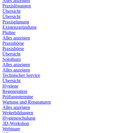
Alles anzeigen
Praxislösungen
Übersicht
Übersicht
Praxisplanung
Existenzgründung
Pluline
Alles anzeigen
Praxisbörse
Praxisbörse
Übersicht
Solothurn
Alles anzeigen
Alles anzeigen
Technischer Service
Übersicht
Hygiene
Regeneration
Prüfungstermine
Wartung und Reparaturen
Alles anzeigen
Weiterbildungen
Hygieneschulung
3D-Workshop
Webinare