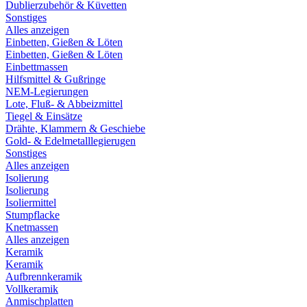
Dublierzubehör & Küvetten
Sonstiges
Alles anzeigen
Einbetten, Gießen & Löten
Einbetten, Gießen & Löten
Einbettmassen
Hilfsmittel & Gußringe
NEM-Legierungen
Lote, Fluß- & Abbeizmittel
Tiegel & Einsätze
Drähte, Klammern & Geschiebe
Gold- & Edelmetalllegierugen
Sonstiges
Alles anzeigen
Isolierung
Isolierung
Isoliermittel
Stumpflacke
Knetmassen
Alles anzeigen
Keramik
Keramik
Aufbrennkeramik
Vollkeramik
Anmischplatten