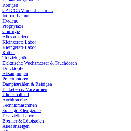
Röntgen
CAD/CAM und 3D-Druck
Intraoralscanner
Hygiene
Prophylaxe
Chirurgie
Alles anzeigen
Kleingeräte Labor
Kleingeräte Labor
Rüttler
Tiefziehgeräte
Elektrische Wachsmesser & Tauchdosen
Drucktöpfe
Absaugungen
Poliermotoren
Dampfstrahlen & Reinigen
Einbetten & Vorwärmen
Ultraschallbad
Anrührgeräte
Technikmaschinen
Sonstige Kleingeräte
Ersatzteile Labor
Brenner & Lötpistolen
Alles anzeigen