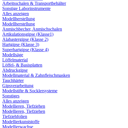
Arbeitsschalen & Transportbehälter
Sonstige Laborinstrumente
Alles anzeigen
Modellherstellung
Modellherstellung
Anmischbecher, Anmischschalen
Artikulationsgipse (Klasse1)
Alabastergipse (Klasse 2)
Hartgipse (Klasse 3)
Superhartgipse (Klasse 4)
Modellsäge
Löffelmaterial
Löffel- & Basisplatten
Abdruckgipse
Modellmaterial & Zahnfleischmasken
Tauchhärter
Gipsverarbeitung
Modellstifte & Socklersysteme
Sonstiges
Alles anzeigen
Modellieren, Tiefziehen
Modellieren, Tiefziehen
Tiefziehfolien
Modellierkunststoffe
Modellierwachse