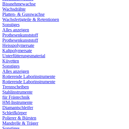
Bissnehmewachse
Wachsdrähte
Platten- & Gusswachse
Wachsfertigteile & Retentionen
Sonstiges
Alles anzeigen
Prothesenkunststoff
Prothesenkunststoff
Heisspolymersate
Kaltpolymersate
Unterfütterungsmaterial
Küvetten
Sonstiges
Alles anzeigen
Rotierende Laborinstrumente
Rotierende Laborinstrumente
Trennscheiben
Stahlinstrumente
für Frästechnik
HM-Instrumente
Diamantschleifer
Schleifkörper
Polierer & Bürsten
Mandrelle & Träger
Sonstiges