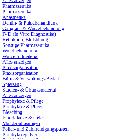
Alles anzeigen
Pharmazeutika
Pharmazeutika
Anästhetika
Dentin- & Pulpabehandlung
Gangrän- & Wurzelbehandlung
IVD (In Vitro Diagnostika)
Retraktion, Blutstillung
Sonstige Pharmazeutika
Wundbehandlung
Wurzelfüllmaterial
Alles anzeigen
Praxisorganisation
Praxisorganisation
Büro- & Verwaltungs-Bedarf
Spielzeug
Studien- & Übungsmaterial
Alles anzeigen
Prophylaxe & Pflege
Prophylaxe & Pflege
Bleaching
Fluoridlacke & Gele
Mundspüllösungen
Polier- und Zahnreinigungspasten
Prophylaxepulver