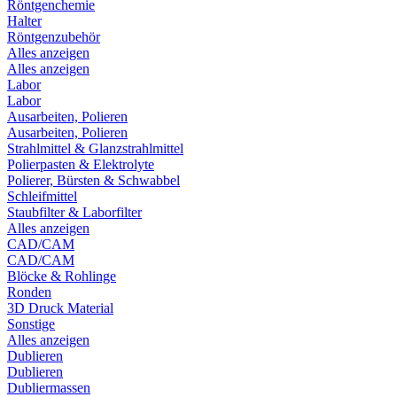
Röntgenchemie
Halter
Röntgenzubehör
Alles anzeigen
Alles anzeigen
Labor
Labor
Ausarbeiten, Polieren
Ausarbeiten, Polieren
Strahlmittel & Glanzstrahlmittel
Polierpasten & Elektrolyte
Polierer, Bürsten & Schwabbel
Schleifmittel
Staubfilter & Laborfilter
Alles anzeigen
CAD/CAM
CAD/CAM
Blöcke & Rohlinge
Ronden
3D Druck Material
Sonstige
Alles anzeigen
Dublieren
Dublieren
Dubliermassen