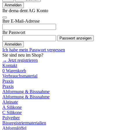
Anmelden
Ihr dema dent AG Konto
Ihre E-Mail-Adresse
Ihr Passwort
Passwort anzeigen
Anmelden
Ich habe mein Passwort vergessen
Sie sind neu im Shop?
→ Jetzt registrieren
Kontakt
0
Warenkorb
Verbrauchsmaterial
Praxis
Praxis
Abformung & Bissnahme
Abformung & Bissnahme
Alginate
A Silikone
C Silikone
Polyether
Bissregistriermaterialien
Abformlöffel