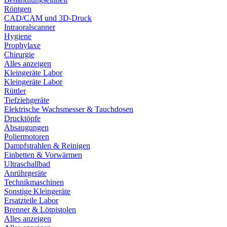
Röntgen
CAD/CAM und 3D-Druck
Intraoralscanner
Hygiene
Prophylaxe
Chirurgie
Alles anzeigen
Kleingeräte Labor
Kleingeräte Labor
Rüttler
Tiefziehgeräte
Elektrische Wachsmesser & Tauchdosen
Drucktöpfe
Absaugungen
Poliermotoren
Dampfstrahlen & Reinigen
Einbetten & Vorwärmen
Ultraschallbad
Anrührgeräte
Technikmaschinen
Sonstige Kleingeräte
Ersatzteile Labor
Brenner & Lötpistolen
Alles anzeigen