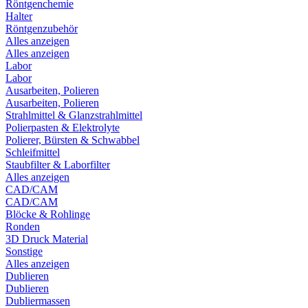
Röntgenchemie
Halter
Röntgenzubehör
Alles anzeigen
Alles anzeigen
Labor
Labor
Ausarbeiten, Polieren
Ausarbeiten, Polieren
Strahlmittel & Glanzstrahlmittel
Polierpasten & Elektrolyte
Polierer, Bürsten & Schwabbel
Schleifmittel
Staubfilter & Laborfilter
Alles anzeigen
CAD/CAM
CAD/CAM
Blöcke & Rohlinge
Ronden
3D Druck Material
Sonstige
Alles anzeigen
Dublieren
Dublieren
Dubliermassen