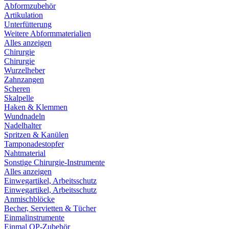
Abformzubehör
Artikulation
Unterfütterung
Weitere Abformmaterialien
Alles anzeigen
Chirurgie
Chirurgie
Wurzelheber
Zahnzangen
Scheren
Skalpelle
Haken & Klemmen
Wundnadeln
Nadelhalter
Spritzen & Kanülen
Tamponadestopfer
Nahtmaterial
Sonstige Chirurgie-Instrumente
Alles anzeigen
Einwegartikel, Arbeitsschutz
Einwegartikel, Arbeitsschutz
Anmischblöcke
Becher, Servietten & Tücher
Einmalinstrumente
Einmal OP-Zubehör