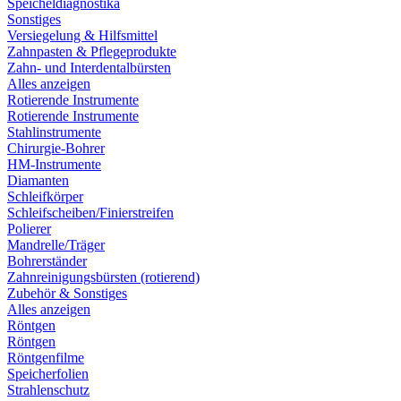
Speicheldiagnostika
Sonstiges
Versiegelung & Hilfsmittel
Zahnpasten & Pflegeprodukte
Zahn- und Interdentalbürsten
Alles anzeigen
Rotierende Instrumente
Rotierende Instrumente
Stahlinstrumente
Chirurgie-Bohrer
HM-Instrumente
Diamanten
Schleifkörper
Schleifscheiben/Finierstreifen
Polierer
Mandrelle/Träger
Bohrerständer
Zahnreinigungsbürsten (rotierend)
Zubehör & Sonstiges
Alles anzeigen
Röntgen
Röntgen
Röntgenfilme
Speicherfolien
Strahlenschutz