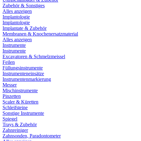
Zubehör & Sonstiges
Alles anzeigen
Implantologie
Implantologie
Implantate & Zubehör
Membranen & Knochenersatzmaterial
Alles anzeigen
Instrumente
Instrumente
Excavatoren & Schmelzmeissel
Feilen
Füllungsinstrumente
Instrumenteneinsätze
Instrumentenmarkierung
Messer
Mischinstrumente
Pinzetten
Scaler & Küretten
Schleifsteine
Sonstige Instrumente
Spiegel
Trays & Zubehör
Zahnreiniger
Zahnsonden, Paradontometer