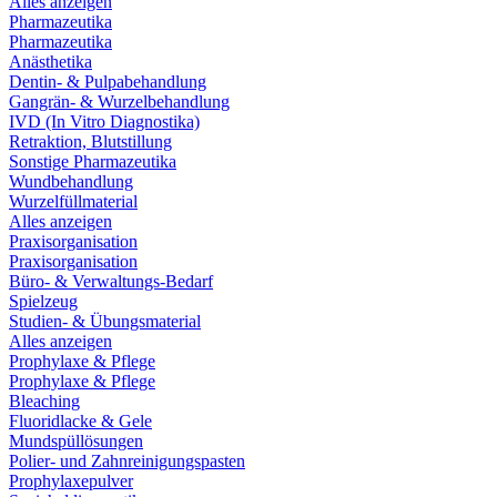
Alles anzeigen
Pharmazeutika
Pharmazeutika
Anästhetika
Dentin- & Pulpabehandlung
Gangrän- & Wurzelbehandlung
IVD (In Vitro Diagnostika)
Retraktion, Blutstillung
Sonstige Pharmazeutika
Wundbehandlung
Wurzelfüllmaterial
Alles anzeigen
Praxisorganisation
Praxisorganisation
Büro- & Verwaltungs-Bedarf
Spielzeug
Studien- & Übungsmaterial
Alles anzeigen
Prophylaxe & Pflege
Prophylaxe & Pflege
Bleaching
Fluoridlacke & Gele
Mundspüllösungen
Polier- und Zahnreinigungspasten
Prophylaxepulver