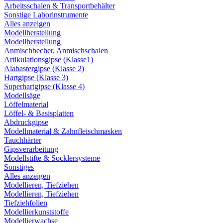
Arbeitsschalen & Transportbehälter
Sonstige Laborinstrumente
Alles anzeigen
Modellherstellung
Modellherstellung
Anmischbecher, Anmischschalen
Artikulationsgipse (Klasse1)
Alabastergipse (Klasse 2)
Hartgipse (Klasse 3)
Superhartgipse (Klasse 4)
Modellsäge
Löffelmaterial
Löffel- & Basisplatten
Abdruckgipse
Modellmaterial & Zahnfleischmasken
Tauchhärter
Gipsverarbeitung
Modellstifte & Socklersysteme
Sonstiges
Alles anzeigen
Modellieren, Tiefziehen
Modellieren, Tiefziehen
Tiefziehfolien
Modellierkunststoffe
Modellierwachse