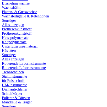
Bissnehmewachse
Wachsdrähte
Platten- & Gusswachse
Wachsfertigteile & Retentionen
Sonstiges
Alles anzeigen
Prothesenkunststoff
Prothesenkunststoff
Heisspolymersate
Kaltpolymersate
Unterfütterungsmaterial
Küvetten
Sonstiges
Alles anzeigen
Rotierende Laborinstrumente
Rotierende Laborinstrumente
Trennscheiben
Stahlinstrumente
für Frästechnik
HM-Instrumente
Diamantschleifer
Schleifkörper
Polierer & Bürsten
Mandrelle & Träger
Sonstiges