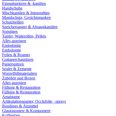
Einmalspritzen & -kanülen
Handschuhe
Mischkanülen & Intraoraltips
Mundschutz, Gesichtsmasken
Schutzbrillen
Speichersauger & Absaugkanülen
Sonstiges
Tupfer, Watterollen, Pellets
Alles anzeigen
Endodontie
Endodontie
Feilen & Reamer
Guttaperchaspitzen
Papierspitzen
Sealer & Zemente
Wurzelfüllmaterialien
Zubehör und Boxen
Alles anzeigen
Füllung & Restauration
Füllung & Restauration
Amalgame
Artikulationspapier, Occlufolie, -sprays
Bondings & Ätzmittel
Glasionomere & Kompomere
Kofferdam