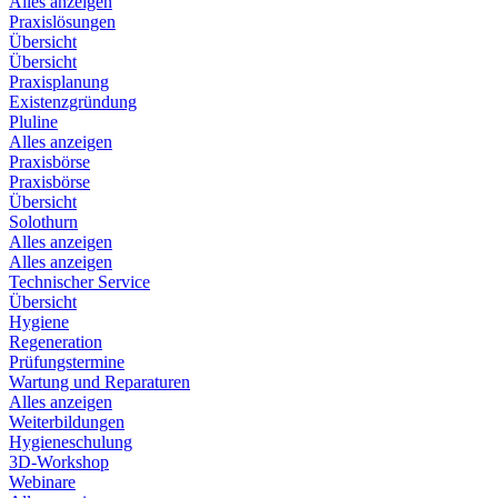
Alles anzeigen
Praxislösungen
Übersicht
Übersicht
Praxisplanung
Existenzgründung
Pluline
Alles anzeigen
Praxisbörse
Praxisbörse
Übersicht
Solothurn
Alles anzeigen
Alles anzeigen
Technischer Service
Übersicht
Hygiene
Regeneration
Prüfungstermine
Wartung und Reparaturen
Alles anzeigen
Weiterbildungen
Hygieneschulung
3D-Workshop
Webinare