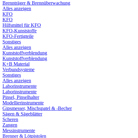
Brennträger & Brennüberwachung
Alles anzeigen
KFO
KFO
Hilfsmittel für KFO
KFO-Kunststoffe
KFO-Fertigteile
Sonstiges
Alles anzeigen
Kunststoffverblendung
Kunststoffverblendung
K+B Material
Verbundsysteme
Sonstiges
Alles anzeigen
Laborinstrumente
Laborinstrumente
Pinsel, Pinselhalter
Modellierinstrumente
Gipsmesser, Mischspatel & -Becher
Sägen & Sägeblätter
Scheren
Zangen
Messinstrumente
Brenner & Lötpistolen