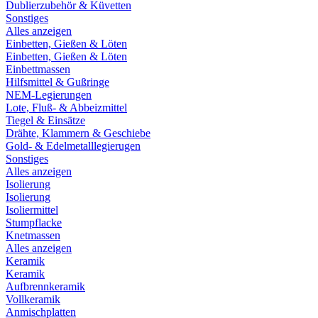
Dublierzubehör & Küvetten
Sonstiges
Alles anzeigen
Einbetten, Gießen & Löten
Einbetten, Gießen & Löten
Einbettmassen
Hilfsmittel & Gußringe
NEM-Legierungen
Lote, Fluß- & Abbeizmittel
Tiegel & Einsätze
Drähte, Klammern & Geschiebe
Gold- & Edelmetalllegierugen
Sonstiges
Alles anzeigen
Isolierung
Isolierung
Isoliermittel
Stumpflacke
Knetmassen
Alles anzeigen
Keramik
Keramik
Aufbrennkeramik
Vollkeramik
Anmischplatten