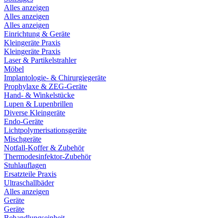
Alles anzeigen
Alles anzeigen
Alles anzeigen
Einrichtung & Geräte
Kleingeräte Praxis
Kleingeräte Praxis
Laser & Partikelstrahler
Möbel
Implantologie- & Chirurgiegeräte
Prophylaxe & ZEG-Geräte
Hand- & Winkelstücke
Lupen & Lupenbrillen
Diverse Kleingeräte
Endo-Geräte
Lichtpolymerisationsgeräte
Mischgeräte
Notfall-Koffer & Zubehör
Thermodesinfektor-Zubehör
Stuhlauflagen
Ersatzteile Praxis
Ultraschallbäder
Alles anzeigen
Geräte
Geräte
Behandlungseinheit