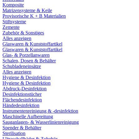
Komposite
Matrizensysteme & Keile
Provisorische K + B Materialien
Stiftsysteme
Zemente
Zubehör & Sonstiges
Alles anzeigen
Glaswaren & Kunststoffartikel
Glaswaren & Kunststoffartikel
Glas- & Porzellanwaren
Schalen, Dosen & Behälter
Schubladeneinsätze
Alles anzeigen
Hygiene & Desinfektion
Hygiene & Desinfektion
Abdruck-Desinfektion
Desinfektionstücher
Flächendesinfektion
Händedesinfektion
Instrumentenreinigung & -desinfektion
Maschinelle Aufbereitung
Sauganlagen- & Wasserlinienreinigung
Spender & Behälter
Sterilisation
Ultraschallbäder & Zubehör