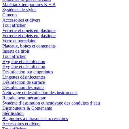
Matériaux temporaires K + B
Systèmes de stylos
Ciments
Accessoires et divers
Tout afficher
Verrerie et objets en plastique
Verrerie et objets en plastique
Verre et porcelaine
Plateaux, boîtes et contenants
Inserts de tiroir
Tout afficher
Hygiène et désinfection
Hygiène et désinfection
Désinfection par empreintes
Lingettes désinfectantes
Désinfection de surface
Désinfection des mains
Nettoyage et désinfection des instruments
Retraitement mécanique
Système d’aspiration et nettoyage des conduites d’eau
Distributeurs & Contenants
Stérilisation
Baignoires à ultrasons et accessoires
Accessoires et divers
Tout afficher