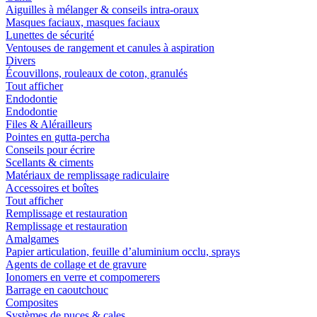
Aiguilles à mélanger & conseils intra-oraux
Masques faciaux, masques faciaux
Lunettes de sécurité
Ventouses de rangement et canules à aspiration
Divers
Écouvillons, rouleaux de coton, granulés
Tout afficher
Endodontie
Endodontie
Files & Alérailleurs
Pointes en gutta-percha
Conseils pour écrire
Scellants & ciments
Matériaux de remplissage radiculaire
Accessoires et boîtes
Tout afficher
Remplissage et restauration
Remplissage et restauration
Amalgames
Papier articulation, feuille d’aluminium occlu, sprays
Agents de collage et de gravure
Ionomers en verre et compomerers
Barrage en caoutchouc
Composites
Systèmes de puces & cales