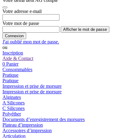
Votre dema dent AG compte
Votre adresse e-mail
Votre mot de passe
Afficher le mot de passe
Connexion
J'ai oublié mon mot de passe.
ou
Inscription
Aide & Contact
0
Panier
Consommables
Pratique
Pratique
Impression et prise de morsure
Impression et prise de morsure
Alginates
A Silicones
C Silicones
Polyéther
Documents d’enregistrement des morsures
Plateau d’impression
Accessoires d’impression
Articulation