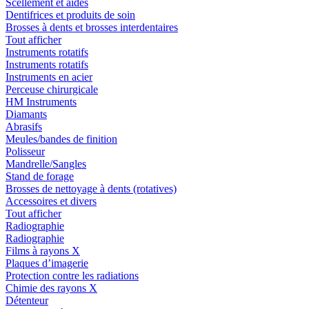
Scellement et aides
Dentifrices et produits de soin
Brosses à dents et brosses interdentaires
Tout afficher
Instruments rotatifs
Instruments rotatifs
Instruments en acier
Perceuse chirurgicale
HM Instruments
Diamants
Abrasifs
Meules/bandes de finition
Polisseur
Mandrelle/Sangles
Stand de forage
Brosses de nettoyage à dents (rotatives)
Accessoires et divers
Tout afficher
Radiographie
Radiographie
Films à rayons X
Plaques d’imagerie
Protection contre les radiations
Chimie des rayons X
Détenteur