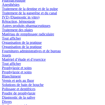
Pharmaceutique
Anesthésies
Traitement de la dentine et de la pulpe
Traitement de la gangrène et du canal
IVD (Diagnostic in vitro)
Rétraction, hémostasie
Autres produits pharmaceutiques
Traitement des plaies
Matériau de remplissage radiculaire
Tout afficher
Organisation de la pratique
Organisation de la pratique
Fournitures administratives et de bureau
Jouets
Matériel d’étude et d’exercice
Tout afficher
Prophylaxie et soins
Prophylaxie et soins
Blanchiment
Vernis et gels au fluor
Solutions de bain de bouche
Polissage et dentifrices
Poudre de prophylaxie
Diagnostic de la salive
Divers