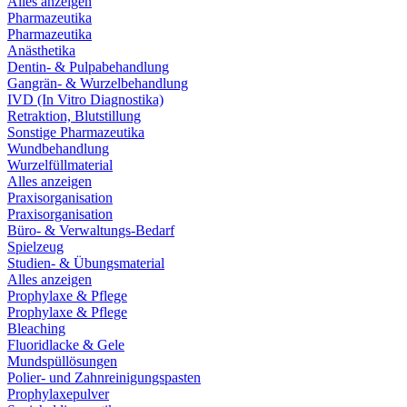
Alles anzeigen
Pharmazeutika
Pharmazeutika
Anästhetika
Dentin- & Pulpabehandlung
Gangrän- & Wurzelbehandlung
IVD (In Vitro Diagnostika)
Retraktion, Blutstillung
Sonstige Pharmazeutika
Wundbehandlung
Wurzelfüllmaterial
Alles anzeigen
Praxisorganisation
Praxisorganisation
Büro- & Verwaltungs-Bedarf
Spielzeug
Studien- & Übungsmaterial
Alles anzeigen
Prophylaxe & Pflege
Prophylaxe & Pflege
Bleaching
Fluoridlacke & Gele
Mundspüllösungen
Polier- und Zahnreinigungspasten
Prophylaxepulver