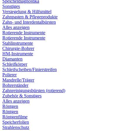
Speicheldiagnostika
Sonstiges
Versiegelung & Hilfsmittel
Zahnpasten & Pflegeprodukte
Zahn- und Interdentalbürsten
Alles anzeigen
Rotierende Instrumente
Rotierende Instrumente
Stahlinstrumente
Chirurgie-Bohrer
HM-Instrumente
Diamanten
Schleifkörper
Schleifscheiben/Finierstreifen
Polierer
Mandrelle/Träger
Bohrerständer
Zahnreinigungsbürsten (rotierend)
Zubehör & Sonstiges
Alles anzeigen
Röntgen
Röntgen
Röntgenfilme
Speicherfolien
Strahlenschutz