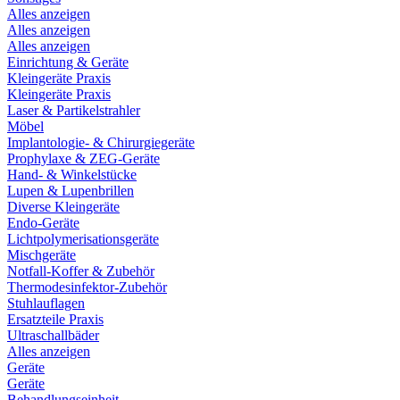
Alles anzeigen
Alles anzeigen
Alles anzeigen
Einrichtung & Geräte
Kleingeräte Praxis
Kleingeräte Praxis
Laser & Partikelstrahler
Möbel
Implantologie- & Chirurgiegeräte
Prophylaxe & ZEG-Geräte
Hand- & Winkelstücke
Lupen & Lupenbrillen
Diverse Kleingeräte
Endo-Geräte
Lichtpolymerisationsgeräte
Mischgeräte
Notfall-Koffer & Zubehör
Thermodesinfektor-Zubehör
Stuhlauflagen
Ersatzteile Praxis
Ultraschallbäder
Alles anzeigen
Geräte
Geräte
Behandlungseinheit