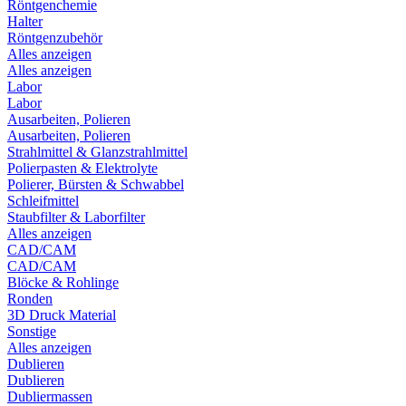
Röntgenchemie
Halter
Röntgenzubehör
Alles anzeigen
Alles anzeigen
Labor
Labor
Ausarbeiten, Polieren
Ausarbeiten, Polieren
Strahlmittel & Glanzstrahlmittel
Polierpasten & Elektrolyte
Polierer, Bürsten & Schwabbel
Schleifmittel
Staubfilter & Laborfilter
Alles anzeigen
CAD/CAM
CAD/CAM
Blöcke & Rohlinge
Ronden
3D Druck Material
Sonstige
Alles anzeigen
Dublieren
Dublieren
Dubliermassen