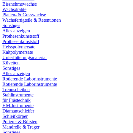
Bissnehmewachse
Wachsdrähte
Platten- & Gusswachse
Wachsfertigteile & Retentionen
Sonstiges
Alles anzeigen
Prothesenkunststoff
Prothesenkunststoff
Heisspolymersate
Kaltpolymersate
Unterfütterungsmaterial
Küvetten
Sonstiges
Alles anzeigen
Rotierende Laborinstrumente
Rotierende Laborinstrumente
Trennscheiben
Stahlinstrumente
für Frästechnik
HM-Instrumente
Diamantschleifer
Schleifkörper
Polierer & Bürsten
Mandrelle & Träger
Sonstiges