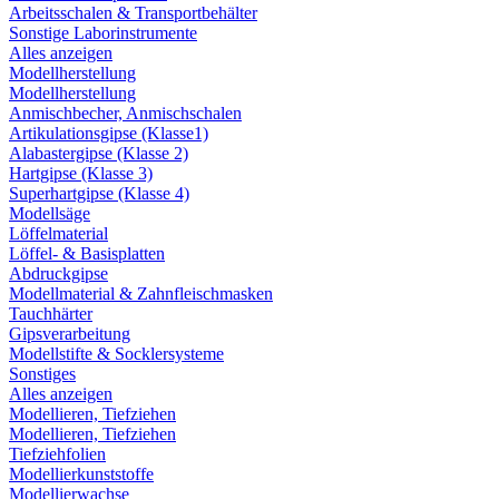
Arbeitsschalen & Transportbehälter
Sonstige Laborinstrumente
Alles anzeigen
Modellherstellung
Modellherstellung
Anmischbecher, Anmischschalen
Artikulationsgipse (Klasse1)
Alabastergipse (Klasse 2)
Hartgipse (Klasse 3)
Superhartgipse (Klasse 4)
Modellsäge
Löffelmaterial
Löffel- & Basisplatten
Abdruckgipse
Modellmaterial & Zahnfleischmasken
Tauchhärter
Gipsverarbeitung
Modellstifte & Socklersysteme
Sonstiges
Alles anzeigen
Modellieren, Tiefziehen
Modellieren, Tiefziehen
Tiefziehfolien
Modellierkunststoffe
Modellierwachse