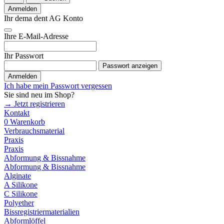
Anmelden
Ihr dema dent AG Konto
Ihre E-Mail-Adresse
Ihr Passwort
Passwort anzeigen
Anmelden
Ich habe mein Passwort vergessen
Sie sind neu im Shop?
→ Jetzt registrieren
Kontakt
0
Warenkorb
Verbrauchsmaterial
Praxis
Praxis
Abformung & Bissnahme
Abformung & Bissnahme
Alginate
A Silikone
C Silikone
Polyether
Bissregistriermaterialien
Abformlöffel