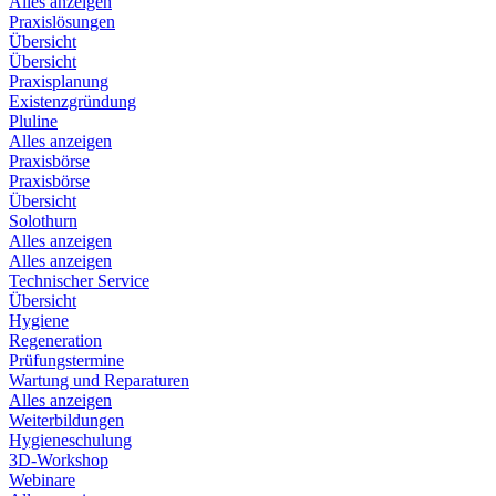
Alles anzeigen
Praxislösungen
Übersicht
Übersicht
Praxisplanung
Existenzgründung
Pluline
Alles anzeigen
Praxisbörse
Praxisbörse
Übersicht
Solothurn
Alles anzeigen
Alles anzeigen
Technischer Service
Übersicht
Hygiene
Regeneration
Prüfungstermine
Wartung und Reparaturen
Alles anzeigen
Weiterbildungen
Hygieneschulung
3D-Workshop
Webinare