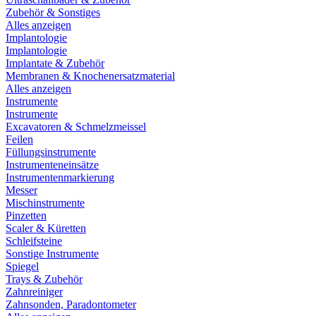
Zubehör & Sonstiges
Alles anzeigen
Implantologie
Implantologie
Implantate & Zubehör
Membranen & Knochenersatzmaterial
Alles anzeigen
Instrumente
Instrumente
Excavatoren & Schmelzmeissel
Feilen
Füllungsinstrumente
Instrumenteneinsätze
Instrumentenmarkierung
Messer
Mischinstrumente
Pinzetten
Scaler & Küretten
Schleifsteine
Sonstige Instrumente
Spiegel
Trays & Zubehör
Zahnreiniger
Zahnsonden, Paradontometer