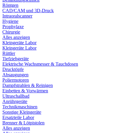
Röntgen
CAD/CAM und 3D-Druck
Intraoralscanner
Hygiene
Prophylaxe
Chirurgie
Alles anzeigen
Kleingeräte Labor
Kleingeräte Labor
Rüttler
Tiefziehgeräte
Elektrische Wachsmesser & Tauchdosen
Drucktöpfe
Absaugungen
Poliermotoren
Dampfstrahlen & Reinigen
Einbetten & Vorwärmen
Ultraschallbad
Anrührgeräte
Technikmaschinen
Sonstige Kleingeräte
Ersatzteile Labor
Brenner & Lötpistolen
Alles anzeigen