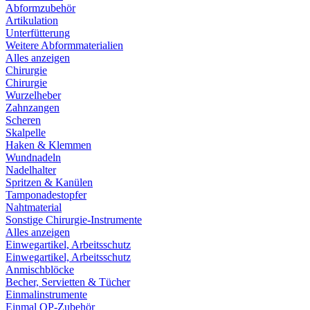
Abformzubehör
Artikulation
Unterfütterung
Weitere Abformmaterialien
Alles anzeigen
Chirurgie
Chirurgie
Wurzelheber
Zahnzangen
Scheren
Skalpelle
Haken & Klemmen
Wundnadeln
Nadelhalter
Spritzen & Kanülen
Tamponadestopfer
Nahtmaterial
Sonstige Chirurgie-Instrumente
Alles anzeigen
Einwegartikel, Arbeitsschutz
Einwegartikel, Arbeitsschutz
Anmischblöcke
Becher, Servietten & Tücher
Einmalinstrumente
Einmal OP-Zubehör