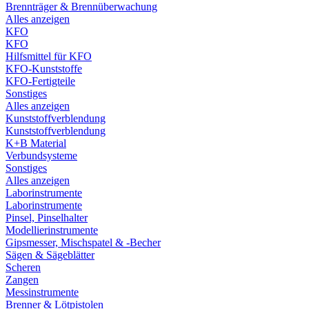
Brennträger & Brennüberwachung
Alles anzeigen
KFO
KFO
Hilfsmittel für KFO
KFO-Kunststoffe
KFO-Fertigteile
Sonstiges
Alles anzeigen
Kunststoffverblendung
Kunststoffverblendung
K+B Material
Verbundsysteme
Sonstiges
Alles anzeigen
Laborinstrumente
Laborinstrumente
Pinsel, Pinselhalter
Modellierinstrumente
Gipsmesser, Mischspatel & -Becher
Sägen & Sägeblätter
Scheren
Zangen
Messinstrumente
Brenner & Lötpistolen