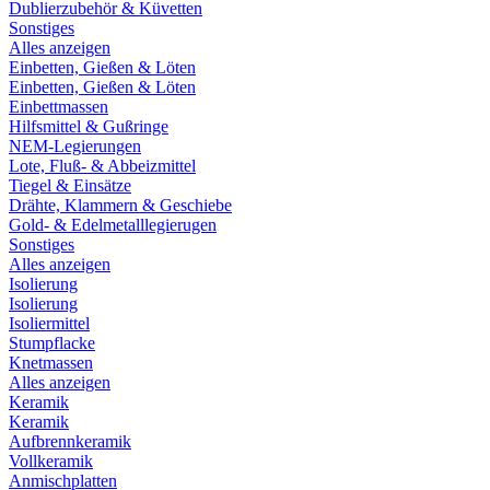
Dublierzubehör & Küvetten
Sonstiges
Alles anzeigen
Einbetten, Gießen & Löten
Einbetten, Gießen & Löten
Einbettmassen
Hilfsmittel & Gußringe
NEM-Legierungen
Lote, Fluß- & Abbeizmittel
Tiegel & Einsätze
Drähte, Klammern & Geschiebe
Gold- & Edelmetalllegierugen
Sonstiges
Alles anzeigen
Isolierung
Isolierung
Isoliermittel
Stumpflacke
Knetmassen
Alles anzeigen
Keramik
Keramik
Aufbrennkeramik
Vollkeramik
Anmischplatten