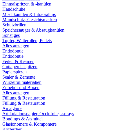
Einmalspritzen & -kanülen
Handschuhe
Mischkanülen & Intraoraltips
Mundschutz, Gesichtsmasken
Schutzbrillen
Speichersauger & Absaugkanülen
Sonstiges
Tupfer, Watterollen, Pellets
Alles anzeigen
Endodontie
Endodontie
Feilen & Reamer
Guttaperchaspitzen
Papierspitzen
Sealer & Zemente
Wurzelfüllmaterialien
Zubehör und Boxen
Alles anzeigen
Füllung & Restauration
Füllung & Restauration
Amalgame
Artikulationspapier, Occlufolie, -sprays
Bondings & Ätzmittel
Glasionomere & Kompomere
Kofferdam