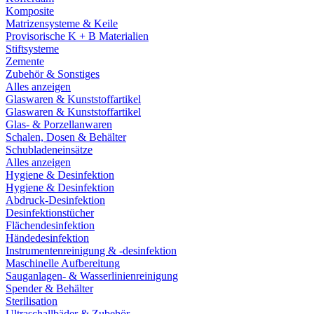
Komposite
Matrizensysteme & Keile
Provisorische K + B Materialien
Stiftsysteme
Zemente
Zubehör & Sonstiges
Alles anzeigen
Glaswaren & Kunststoffartikel
Glaswaren & Kunststoffartikel
Glas- & Porzellanwaren
Schalen, Dosen & Behälter
Schubladeneinsätze
Alles anzeigen
Hygiene & Desinfektion
Hygiene & Desinfektion
Abdruck-Desinfektion
Desinfektionstücher
Flächendesinfektion
Händedesinfektion
Instrumentenreinigung & -desinfektion
Maschinelle Aufbereitung
Sauganlagen- & Wasserlinienreinigung
Spender & Behälter
Sterilisation
Ultraschallbäder & Zubehör