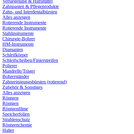
Versiegelung & Hilfsmittel
Zahnpasten & Pflegeprodukte
Zahn- und Interdentalbürsten
Alles anzeigen
Rotierende Instrumente
Rotierende Instrumente
Stahlinstrumente
Chirurgie-Bohrer
HM-Instrumente
Diamanten
Schleifkörper
Schleifscheiben/Finierstreifen
Polierer
Mandrelle/Träger
Bohrerständer
Zahnreinigungsbürsten (rotierend)
Zubehör & Sonstiges
Alles anzeigen
Röntgen
Röntgen
Röntgenfilme
Speicherfolien
Strahlenschutz
Röntgenchemie
Halter