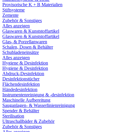
Provisorische K + B Materialien
Stiftsysteme
Zemente
Zubehör & Sonstiges
Alles anzeigen
Glaswaren & Kunststoffartikel
Glaswaren & Kunststoffartikel
Glas- & Porzellanwaren
Schalen, Dosen & Behälter
Schubladeneinsätze
Alles anzeigen
Hygiene & Desinfektion
Hygiene & Desinfektion
Abdruck-Desinfektion
Desinfektionstücher
Flächendesinfektion
Händedesinfektion
Instrumentenreinigung & -desinfektion
Maschinelle Aufbereitung
Sauganlagen- & Wasserlinienreinigung
Spender & Behälter
Sterilisation
Ultraschallbäder & Zubehör
Zubehör & Sonstiges
Alles anzeigen