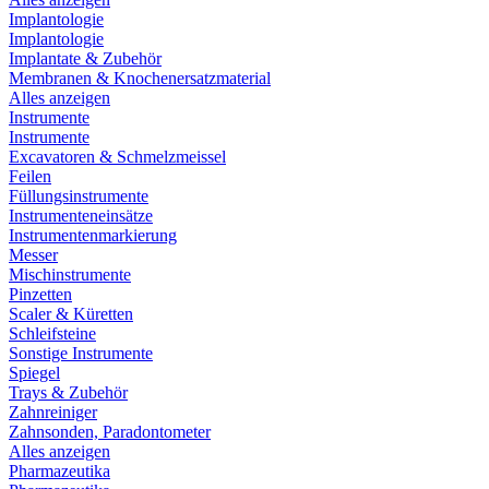
Implantologie
Implantologie
Implantate & Zubehör
Membranen & Knochenersatzmaterial
Alles anzeigen
Instrumente
Instrumente
Excavatoren & Schmelzmeissel
Feilen
Füllungsinstrumente
Instrumenteneinsätze
Instrumentenmarkierung
Messer
Mischinstrumente
Pinzetten
Scaler & Küretten
Schleifsteine
Sonstige Instrumente
Spiegel
Trays & Zubehör
Zahnreiniger
Zahnsonden, Paradontometer
Alles anzeigen
Pharmazeutika