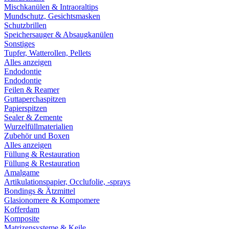
Mischkanülen & Intraoraltips
Mundschutz, Gesichtsmasken
Schutzbrillen
Speichersauger & Absaugkanülen
Sonstiges
Tupfer, Watterollen, Pellets
Alles anzeigen
Endodontie
Endodontie
Feilen & Reamer
Guttaperchaspitzen
Papierspitzen
Sealer & Zemente
Wurzelfüllmaterialien
Zubehör und Boxen
Alles anzeigen
Füllung & Restauration
Füllung & Restauration
Amalgame
Artikulationspapier, Occlufolie, -sprays
Bondings & Ätzmittel
Glasionomere & Kompomere
Kofferdam
Komposite
Matrizensysteme & Keile