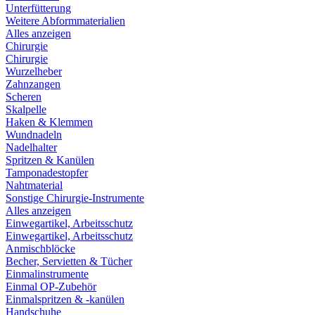
Unterfütterung
Weitere Abformmaterialien
Alles anzeigen
Chirurgie
Chirurgie
Wurzelheber
Zahnzangen
Scheren
Skalpelle
Haken & Klemmen
Wundnadeln
Nadelhalter
Spritzen & Kanülen
Tamponadestopfer
Nahtmaterial
Sonstige Chirurgie-Instrumente
Alles anzeigen
Einwegartikel, Arbeitsschutz
Einwegartikel, Arbeitsschutz
Anmischblöcke
Becher, Servietten & Tücher
Einmalinstrumente
Einmal OP-Zubehör
Einmalspritzen & -kanülen
Handschuhe