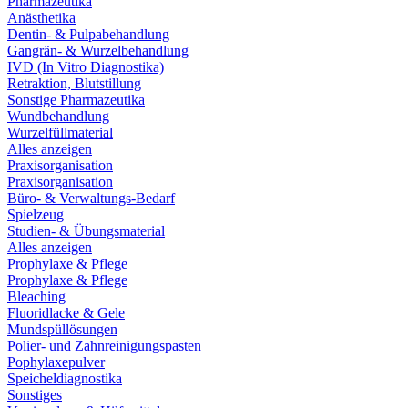
Pharmazeutika
Anästhetika
Dentin- & Pulpabehandlung
Gangrän- & Wurzelbehandlung
IVD (In Vitro Diagnostika)
Retraktion, Blutstillung
Sonstige Pharmazeutika
Wundbehandlung
Wurzelfüllmaterial
Alles anzeigen
Praxisorganisation
Praxisorganisation
Büro- & Verwaltungs-Bedarf
Spielzeug
Studien- & Übungsmaterial
Alles anzeigen
Prophylaxe & Pflege
Prophylaxe & Pflege
Bleaching
Fluoridlacke & Gele
Mundspüllösungen
Polier- und Zahnreinigungspasten
Pophylaxepulver
Speicheldiagnostika
Sonstiges