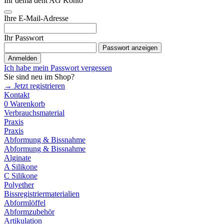
Ihr dema dent AG Konto
Ihre E-Mail-Adresse
Ihr Passwort
Passwort anzeigen
Anmelden
Ich habe mein Passwort vergessen
Sie sind neu im Shop?
→ Jetzt registrieren
Kontakt
0
Warenkorb
Verbrauchsmaterial
Praxis
Praxis
Abformung & Bissnahme
Abformung & Bissnahme
Alginate
A Silikone
C Silikone
Polyether
Bissregistriermaterialien
Abformlöffel
Abformzubehör
Artikulation