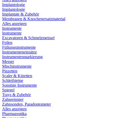
Implantologie
Implantologie
Implantate & Zubehör
Membranen & Knochenersatzmaterial
Alles anzeigen
Instrumente
Instrumente
Excavatoren & Schmelzmeissel
Feilen
Füllungsinstrumente
Instrumenteneinsätze
Instrumentenmarkierung
Messer
Mischinstrumente
Pinzetten
Scaler & Küretten
Schleifsteine
Sonstige Instrumente
Spiegel
Trays & Zubehör
Zahnreiniger
Zahnsonden, Paradontometer
Alles anzeigen
Pharmazeutika