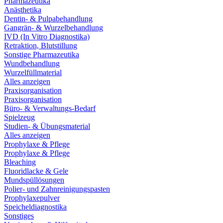
Pharmazeutika
Anästhetika
Dentin- & Pulpabehandlung
Gangrän- & Wurzelbehandlung
IVD (In Vitro Diagnostika)
Retraktion, Blutstillung
Sonstige Pharmazeutika
Wundbehandlung
Wurzelfüllmaterial
Alles anzeigen
Praxisorganisation
Praxisorganisation
Büro- & Verwaltungs-Bedarf
Spielzeug
Studien- & Übungsmaterial
Alles anzeigen
Prophylaxe & Pflege
Prophylaxe & Pflege
Bleaching
Fluoridlacke & Gele
Mundspüllösungen
Polier- und Zahnreinigungspasten
Prophylaxepulver
Speicheldiagnostika
Sonstiges