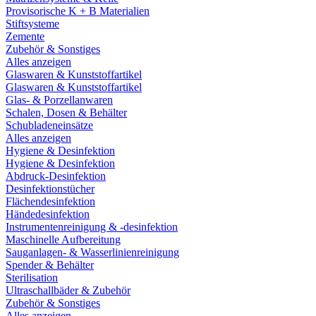
Provisorische K + B Materialien
Stiftsysteme
Zemente
Zubehör & Sonstiges
Alles anzeigen
Glaswaren & Kunststoffartikel
Glaswaren & Kunststoffartikel
Glas- & Porzellanwaren
Schalen, Dosen & Behälter
Schubladeneinsätze
Alles anzeigen
Hygiene & Desinfektion
Hygiene & Desinfektion
Abdruck-Desinfektion
Desinfektionstücher
Flächendesinfektion
Händedesinfektion
Instrumentenreinigung & -desinfektion
Maschinelle Aufbereitung
Sauganlagen- & Wasserlinienreinigung
Spender & Behälter
Sterilisation
Ultraschallbäder & Zubehör
Zubehör & Sonstiges
Alles anzeigen