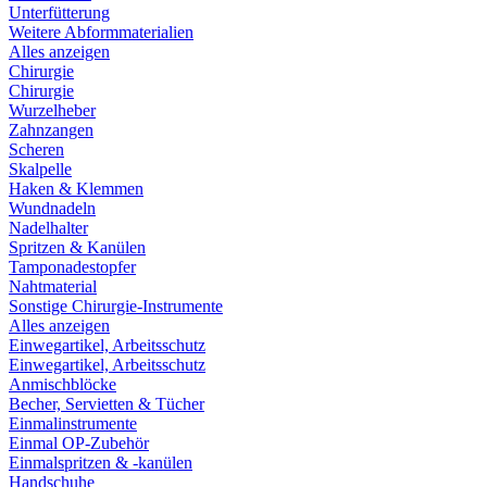
Unterfütterung
Weitere Abformmaterialien
Alles anzeigen
Chirurgie
Chirurgie
Wurzelheber
Zahnzangen
Scheren
Skalpelle
Haken & Klemmen
Wundnadeln
Nadelhalter
Spritzen & Kanülen
Tamponadestopfer
Nahtmaterial
Sonstige Chirurgie-Instrumente
Alles anzeigen
Einwegartikel, Arbeitsschutz
Einwegartikel, Arbeitsschutz
Anmischblöcke
Becher, Servietten & Tücher
Einmalinstrumente
Einmal OP-Zubehör
Einmalspritzen & -kanülen
Handschuhe