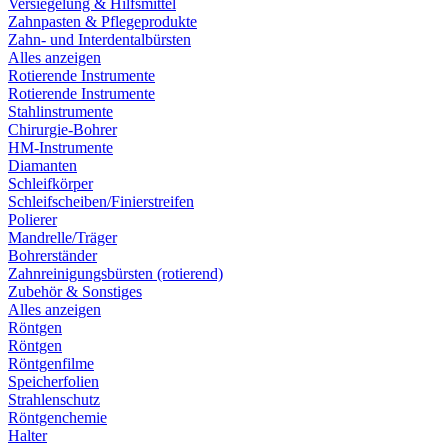
Versiegelung & Hilfsmittel
Zahnpasten & Pflegeprodukte
Zahn- und Interdentalbürsten
Alles anzeigen
Rotierende Instrumente
Rotierende Instrumente
Stahlinstrumente
Chirurgie-Bohrer
HM-Instrumente
Diamanten
Schleifkörper
Schleifscheiben/Finierstreifen
Polierer
Mandrelle/Träger
Bohrerständer
Zahnreinigungsbürsten (rotierend)
Zubehör & Sonstiges
Alles anzeigen
Röntgen
Röntgen
Röntgenfilme
Speicherfolien
Strahlenschutz
Röntgenchemie
Halter