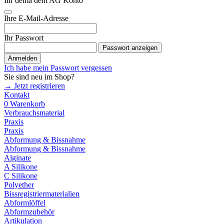
Ihr dema dent AG Konto
Ihre E-Mail-Adresse
Ihr Passwort
Passwort anzeigen
Anmelden
Ich habe mein Passwort vergessen
Sie sind neu im Shop?
→ Jetzt registrieren
Kontakt
0
Warenkorb
Verbrauchsmaterial
Praxis
Praxis
Abformung & Bissnahme
Abformung & Bissnahme
Alginate
A Silikone
C Silikone
Polyether
Bissregistriermaterialien
Abformlöffel
Abformzubehör
Artikulation