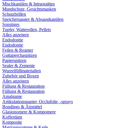
Mischkanülen & Intraoraltips
Mundschutz, Gesichtsmasken
Schutzbrillen
Speichersauger & Absaugkanülen
Sonstiges
Tupfer, Watterollen, Pellets
Alles anzeigen
Endodontie
Endodontie
Feilen & Reamer
Guttaperchaspitzen
Papierspitzen
Sealer & Zemente
Wurzelfüllmaterialien
Zubehör und Boxen
Alles anzeigen
Füllung & Restauration
Füllung & Restauration
Amalgame
Artikulationspapier, Occlufolie, -sprays
Bondings & Ätzmittel
Glasionomere & Kompomere
Kofferdam
Komposite
Matrizensysteme & Keile