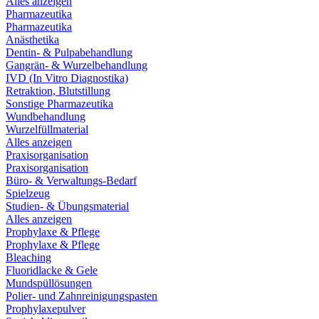
Alles anzeigen
Pharmazeutika
Pharmazeutika
Anästhetika
Dentin- & Pulpabehandlung
Gangrän- & Wurzelbehandlung
IVD (In Vitro Diagnostika)
Retraktion, Blutstillung
Sonstige Pharmazeutika
Wundbehandlung
Wurzelfüllmaterial
Alles anzeigen
Praxisorganisation
Praxisorganisation
Büro- & Verwaltungs-Bedarf
Spielzeug
Studien- & Übungsmaterial
Alles anzeigen
Prophylaxe & Pflege
Prophylaxe & Pflege
Bleaching
Fluoridlacke & Gele
Mundspüllösungen
Polier- und Zahnreinigungspasten
Prophylaxepulver