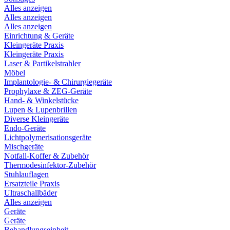
Alles anzeigen
Alles anzeigen
Alles anzeigen
Einrichtung & Geräte
Kleingeräte Praxis
Kleingeräte Praxis
Laser & Partikelstrahler
Möbel
Implantologie- & Chirurgiegeräte
Prophylaxe & ZEG-Geräte
Hand- & Winkelstücke
Lupen & Lupenbrillen
Diverse Kleingeräte
Endo-Geräte
Lichtpolymerisationsgeräte
Mischgeräte
Notfall-Koffer & Zubehör
Thermodesinfektor-Zubehör
Stuhlauflagen
Ersatzteile Praxis
Ultraschallbäder
Alles anzeigen
Geräte
Geräte
Behandlungseinheit