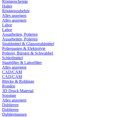
Röntgenchemie
Halter
Röntgenzubehör
Alles anzeigen
Alles anzeigen
Labor
Labor
Ausarbeiten, Polieren
Ausarbeiten, Polieren
Strahlmittel & Glanzstrahlmittel
Polierpasten & Elektrolyte
Polierer, Bürsten & Schwabbel
Schleifmittel
Staubfilter & Laborfilter
Alles anzeigen
CAD/CAM
CAD/CAM
Blöcke & Rohlinge
Ronden
3D Druck Material
Sonstige
Alles anzeigen
Dublieren
Dublieren
Dubliermassen