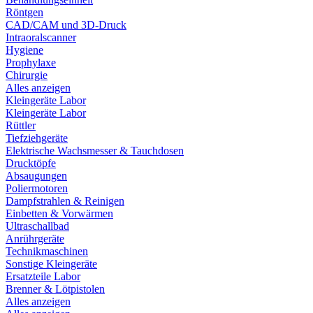
Röntgen
CAD/CAM und 3D-Druck
Intraoralscanner
Hygiene
Prophylaxe
Chirurgie
Alles anzeigen
Kleingeräte Labor
Kleingeräte Labor
Rüttler
Tiefziehgeräte
Elektrische Wachsmesser & Tauchdosen
Drucktöpfe
Absaugungen
Poliermotoren
Dampfstrahlen & Reinigen
Einbetten & Vorwärmen
Ultraschallbad
Anrührgeräte
Technikmaschinen
Sonstige Kleingeräte
Ersatzteile Labor
Brenner & Lötpistolen
Alles anzeigen