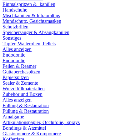
Einmalspritzen & -kanülen
Handschuhe
Mischkanülen & Intraoraltips
Mundschutz, Gesichtsmasken
Schutzbrillen
Speichersauger & Absaugkanülen
Sonstiges
Tupfer, Watterollen, Pellets
Alles anzeigen
Endodontie
Endodontie
Feilen & Reamer
Guttaperchaspitzen
Papierspitzen
Sealer & Zemente
Wurzelfüllmaterialien
Zubehör und Boxen
Alles anzeigen
Füllung & Restauration
Füllung & Restauration
Amalgame
Artikulationspapier, Occlufolie, -sprays
Bondings & Ätzmittel
Glasionomere & Kompomere
Kofferdam