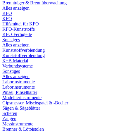
Brennträger & Brennüberwachung
Alles anzeigen
KFO
KFO
Hilfsmittel für KFO
KFO-Kunststoffe
KFO-Fertigteile
Sonstiges
Alles anzeigen
Kunststoffverblendung
Kunststoffverblendung
K+B Material
Verbundsysteme
Sonstiges
Alles anzeigen
Laborinstrumente
Laborinstrumente
Pinsel, Pinselhalter
Modellierinstrumente
Gipsmesser, Mischspatel & -Becher
Sägen & Sägeblätter
Scheren
Zangen
Messinstrumente
Brenner & Lötpistolen