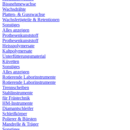
Bissnehmewachse
Wachsdrähte
Platten- & Gusswachse
Wachsfertigteile & Retentionen
Sonstiges
Alles anzeigen
Prothesenkunststoff
Prothesenkunststoff
Heisspolymersate
Kaltpolymersate
Unterfütterungsmaterial
Küvetten
Sonstiges
Alles anzeigen
Rotierende Laborinstrumente
Rotierende Laborinstrumente
Trennscheiben
Stahlinstrumente
für Frästechnik
HM-Instrumente
Diamantschleifer
Schleifkörper
Polierer & Bürsten
Mandrelle & Träger
Sonstiges