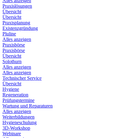
Alles anzeigen
Praxislösungen
Übersicht
Übersicht
Praxisplanung
Existenzgründung
Pluline
Alles anzeigen
Praxisbörse
Praxisbörse
Übersicht
Solothurn
Alles anzeigen
Alles anzeigen
Technischer Service
Übersicht
Hygiene
Regeneration
Prüfungstermine
Wartung und Reparaturen
Alles anzeigen
Weiterbildungen
Hygieneschulung
3D-Workshop
Webinare