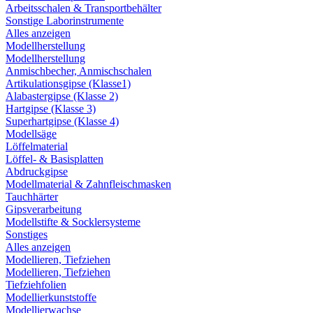
Arbeitsschalen & Transportbehälter
Sonstige Laborinstrumente
Alles anzeigen
Modellherstellung
Modellherstellung
Anmischbecher, Anmischschalen
Artikulationsgipse (Klasse1)
Alabastergipse (Klasse 2)
Hartgipse (Klasse 3)
Superhartgipse (Klasse 4)
Modellsäge
Löffelmaterial
Löffel- & Basisplatten
Abdruckgipse
Modellmaterial & Zahnfleischmasken
Tauchhärter
Gipsverarbeitung
Modellstifte & Socklersysteme
Sonstiges
Alles anzeigen
Modellieren, Tiefziehen
Modellieren, Tiefziehen
Tiefziehfolien
Modellierkunststoffe
Modellierwachse