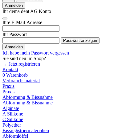
Anmelden
Ihr dema dent AG Konto
Ihre E-Mail-Adresse
Ihr Passwort
Passwort anzeigen
Anmelden
Ich habe mein Passwort vergessen
Sie sind neu im Shop?
→ Jetzt registrieren
Kontakt
0
Warenkorb
Verbrauchsmaterial
Praxis
Praxis
Abformung & Bissnahme
Abformung & Bissnahme
Alginate
A Silikone
C Silikone
Polyether
Bissregistriermaterialien
Abformlöffel