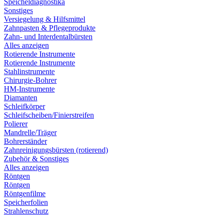
Speicheldiagnostika
Sonstiges
Versiegelung & Hilfsmittel
Zahnpasten & Pflegeprodukte
Zahn- und Interdentalbürsten
Alles anzeigen
Rotierende Instrumente
Rotierende Instrumente
Stahlinstrumente
Chirurgie-Bohrer
HM-Instrumente
Diamanten
Schleifkörper
Schleifscheiben/Finierstreifen
Polierer
Mandrelle/Träger
Bohrerständer
Zahnreinigungsbürsten (rotierend)
Zubehör & Sonstiges
Alles anzeigen
Röntgen
Röntgen
Röntgenfilme
Speicherfolien
Strahlenschutz