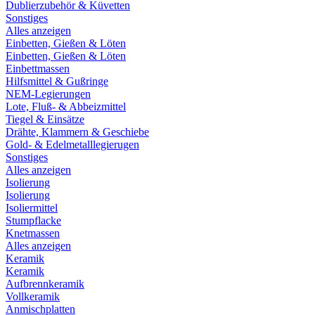
Dublierzubehör & Küvetten
Sonstiges
Alles anzeigen
Einbetten, Gießen & Löten
Einbetten, Gießen & Löten
Einbettmassen
Hilfsmittel & Gußringe
NEM-Legierungen
Lote, Fluß- & Abbeizmittel
Tiegel & Einsätze
Drähte, Klammern & Geschiebe
Gold- & Edelmetalllegierugen
Sonstiges
Alles anzeigen
Isolierung
Isolierung
Isoliermittel
Stumpflacke
Knetmassen
Alles anzeigen
Keramik
Keramik
Aufbrennkeramik
Vollkeramik
Anmischplatten