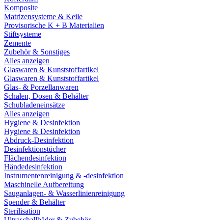
Komposite
Matrizensysteme & Keile
Provisorische K + B Materialien
Stiftsysteme
Zemente
Zubehör & Sonstiges
Alles anzeigen
Glaswaren & Kunststoffartikel
Glaswaren & Kunststoffartikel
Glas- & Porzellanwaren
Schalen, Dosen & Behälter
Schubladeneinsätze
Alles anzeigen
Hygiene & Desinfektion
Hygiene & Desinfektion
Abdruck-Desinfektion
Desinfektionstücher
Flächendesinfektion
Händedesinfektion
Instrumentenreinigung & -desinfektion
Maschinelle Aufbereitung
Sauganlagen- & Wasserlinienreinigung
Spender & Behälter
Sterilisation
Ultraschallbäder & Zubehör