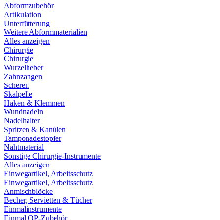
Abformzubehör
Artikulation
Unterfütterung
Weitere Abformmaterialien
Alles anzeigen
Chirurgie
Chirurgie
Wurzelheber
Zahnzangen
Scheren
Skalpelle
Haken & Klemmen
Wundnadeln
Nadelhalter
Spritzen & Kanülen
Tamponadestopfer
Nahtmaterial
Sonstige Chirurgie-Instrumente
Alles anzeigen
Einwegartikel, Arbeitsschutz
Einwegartikel, Arbeitsschutz
Anmischblöcke
Becher, Servietten & Tücher
Einmalinstrumente
Einmal OP-Zubehör