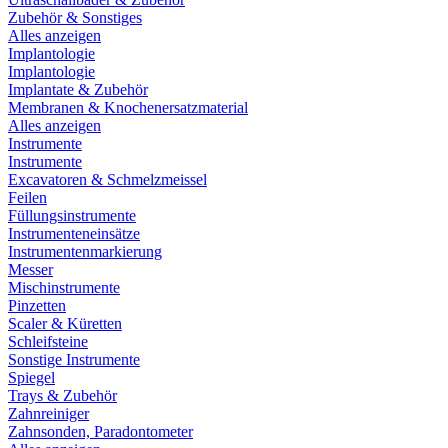
Zubehör & Sonstiges
Alles anzeigen
Implantologie
Implantologie
Implantate & Zubehör
Membranen & Knochenersatzmaterial
Alles anzeigen
Instrumente
Instrumente
Excavatoren & Schmelzmeissel
Feilen
Füllungsinstrumente
Instrumenteneinsätze
Instrumentenmarkierung
Messer
Mischinstrumente
Pinzetten
Scaler & Küretten
Schleifsteine
Sonstige Instrumente
Spiegel
Trays & Zubehör
Zahnreiniger
Zahnsonden, Paradontometer