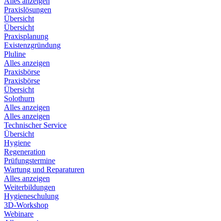
Alles anzeigen
Praxislösungen
Übersicht
Übersicht
Praxisplanung
Existenzgründung
Pluline
Alles anzeigen
Praxisbörse
Praxisbörse
Übersicht
Solothurn
Alles anzeigen
Alles anzeigen
Technischer Service
Übersicht
Hygiene
Regeneration
Prüfungstermine
Wartung und Reparaturen
Alles anzeigen
Weiterbildungen
Hygieneschulung
3D-Workshop
Webinare