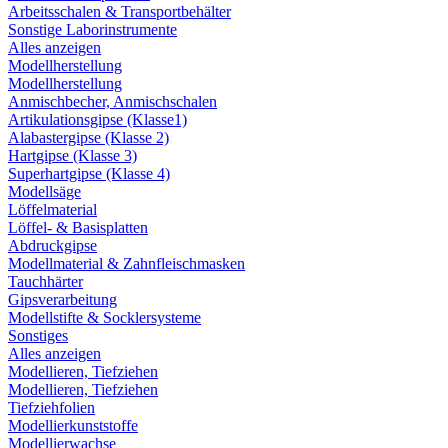
Arbeitsschalen & Transportbehälter
Sonstige Laborinstrumente
Alles anzeigen
Modellherstellung
Modellherstellung
Anmischbecher, Anmischschalen
Artikulationsgipse (Klasse1)
Alabastergipse (Klasse 2)
Hartgipse (Klasse 3)
Superhartgipse (Klasse 4)
Modellsäge
Löffelmaterial
Löffel- & Basisplatten
Abdruckgipse
Modellmaterial & Zahnfleischmasken
Tauchhärter
Gipsverarbeitung
Modellstifte & Socklersysteme
Sonstiges
Alles anzeigen
Modellieren, Tiefziehen
Modellieren, Tiefziehen
Tiefziehfolien
Modellierkunststoffe
Modellierwachse