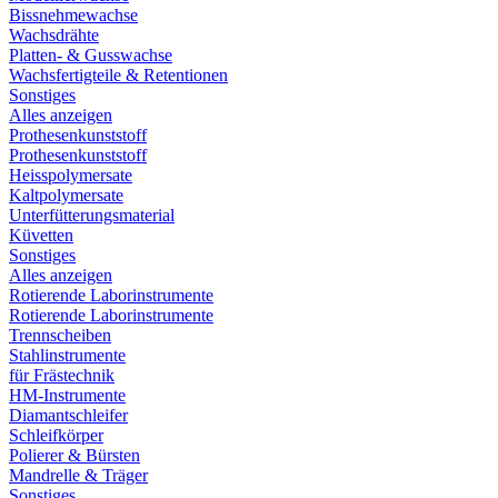
Bissnehmewachse
Wachsdrähte
Platten- & Gusswachse
Wachsfertigteile & Retentionen
Sonstiges
Alles anzeigen
Prothesenkunststoff
Prothesenkunststoff
Heisspolymersate
Kaltpolymersate
Unterfütterungsmaterial
Küvetten
Sonstiges
Alles anzeigen
Rotierende Laborinstrumente
Rotierende Laborinstrumente
Trennscheiben
Stahlinstrumente
für Frästechnik
HM-Instrumente
Diamantschleifer
Schleifkörper
Polierer & Bürsten
Mandrelle & Träger
Sonstiges