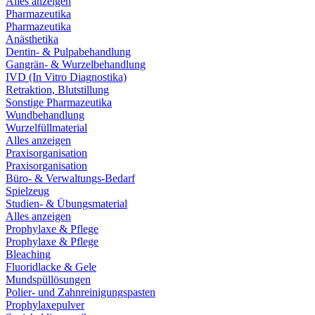
Alles anzeigen
Pharmazeutika
Pharmazeutika
Anästhetika
Dentin- & Pulpabehandlung
Gangrän- & Wurzelbehandlung
IVD (In Vitro Diagnostika)
Retraktion, Blutstillung
Sonstige Pharmazeutika
Wundbehandlung
Wurzelfüllmaterial
Alles anzeigen
Praxisorganisation
Praxisorganisation
Büro- & Verwaltungs-Bedarf
Spielzeug
Studien- & Übungsmaterial
Alles anzeigen
Prophylaxe & Pflege
Prophylaxe & Pflege
Bleaching
Fluoridlacke & Gele
Mundspüllösungen
Polier- und Zahnreinigungspasten
Prophylaxepulver