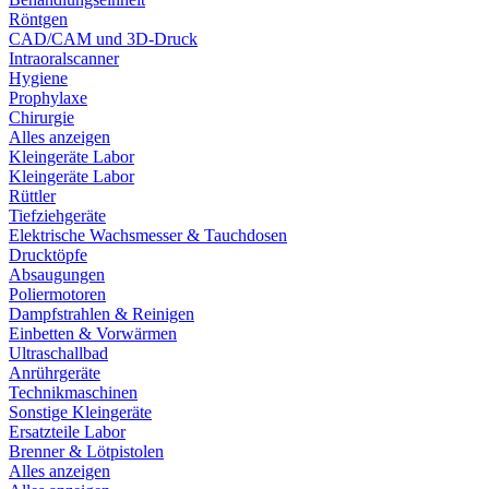
Röntgen
CAD/CAM und 3D-Druck
Intraoralscanner
Hygiene
Prophylaxe
Chirurgie
Alles anzeigen
Kleingeräte Labor
Kleingeräte Labor
Rüttler
Tiefziehgeräte
Elektrische Wachsmesser & Tauchdosen
Drucktöpfe
Absaugungen
Poliermotoren
Dampfstrahlen & Reinigen
Einbetten & Vorwärmen
Ultraschallbad
Anrührgeräte
Technikmaschinen
Sonstige Kleingeräte
Ersatzteile Labor
Brenner & Lötpistolen
Alles anzeigen