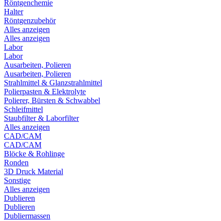
Röntgenchemie
Halter
Röntgenzubehör
Alles anzeigen
Alles anzeigen
Labor
Labor
Ausarbeiten, Polieren
Ausarbeiten, Polieren
Strahlmittel & Glanzstrahlmittel
Polierpasten & Elektrolyte
Polierer, Bürsten & Schwabbel
Schleifmittel
Staubfilter & Laborfilter
Alles anzeigen
CAD/CAM
CAD/CAM
Blöcke & Rohlinge
Ronden
3D Druck Material
Sonstige
Alles anzeigen
Dublieren
Dublieren
Dubliermassen