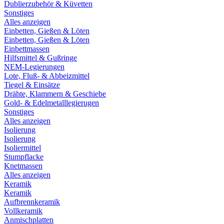
Dublierzubehör & Küvetten
Sonstiges
Alles anzeigen
Einbetten, Gießen & Löten
Einbetten, Gießen & Löten
Einbettmassen
Hilfsmittel & Gußringe
NEM-Legierungen
Lote, Fluß- & Abbeizmittel
Tiegel & Einsätze
Drähte, Klammern & Geschiebe
Gold- & Edelmetalllegierugen
Sonstiges
Alles anzeigen
Isolierung
Isolierung
Isoliermittel
Stumpflacke
Knetmassen
Alles anzeigen
Keramik
Keramik
Aufbrennkeramik
Vollkeramik
Anmischplatten