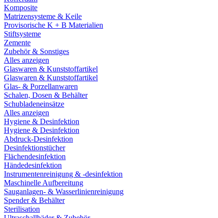
Komposite
Matrizensysteme & Keile
Provisorische K + B Materialien
Stiftsysteme
Zemente
Zubehör & Sonstiges
Alles anzeigen
Glaswaren & Kunststoffartikel
Glaswaren & Kunststoffartikel
Glas- & Porzellanwaren
Schalen, Dosen & Behälter
Schubladeneinsätze
Alles anzeigen
Hygiene & Desinfektion
Hygiene & Desinfektion
Abdruck-Desinfektion
Desinfektionstücher
Flächendesinfektion
Händedesinfektion
Instrumentenreinigung & -desinfektion
Maschinelle Aufbereitung
Sauganlagen- & Wasserlinienreinigung
Spender & Behälter
Sterilisation
Ultraschallbäder & Zubehör