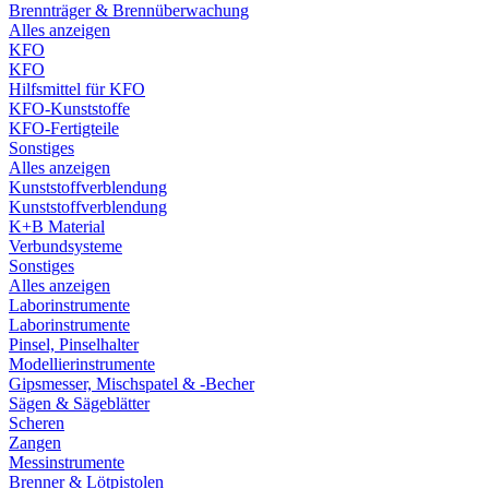
Brennträger & Brennüberwachung
Alles anzeigen
KFO
KFO
Hilfsmittel für KFO
KFO-Kunststoffe
KFO-Fertigteile
Sonstiges
Alles anzeigen
Kunststoffverblendung
Kunststoffverblendung
K+B Material
Verbundsysteme
Sonstiges
Alles anzeigen
Laborinstrumente
Laborinstrumente
Pinsel, Pinselhalter
Modellierinstrumente
Gipsmesser, Mischspatel & -Becher
Sägen & Sägeblätter
Scheren
Zangen
Messinstrumente
Brenner & Lötpistolen