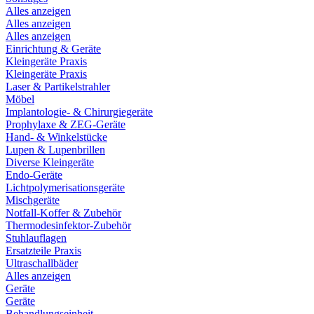
Alles anzeigen
Alles anzeigen
Alles anzeigen
Einrichtung & Geräte
Kleingeräte Praxis
Kleingeräte Praxis
Laser & Partikelstrahler
Möbel
Implantologie- & Chirurgiegeräte
Prophylaxe & ZEG-Geräte
Hand- & Winkelstücke
Lupen & Lupenbrillen
Diverse Kleingeräte
Endo-Geräte
Lichtpolymerisationsgeräte
Mischgeräte
Notfall-Koffer & Zubehör
Thermodesinfektor-Zubehör
Stuhlauflagen
Ersatzteile Praxis
Ultraschallbäder
Alles anzeigen
Geräte
Geräte
Behandlungseinheit