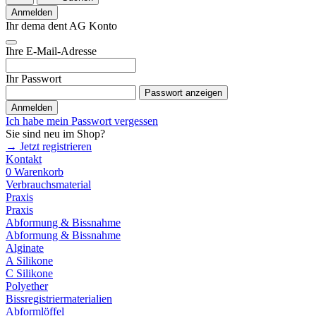
Anmelden
Ihr dema dent AG Konto
Ihre E-Mail-Adresse
Ihr Passwort
Passwort anzeigen
Anmelden
Ich habe mein Passwort vergessen
Sie sind neu im Shop?
→ Jetzt registrieren
Kontakt
0
Warenkorb
Verbrauchsmaterial
Praxis
Praxis
Abformung & Bissnahme
Abformung & Bissnahme
Alginate
A Silikone
C Silikone
Polyether
Bissregistriermaterialien
Abformlöffel