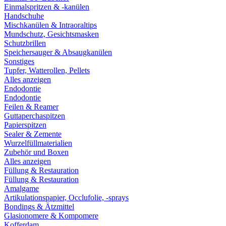
Einmalspritzen & -kanülen
Handschuhe
Mischkanülen & Intraoraltips
Mundschutz, Gesichtsmasken
Schutzbrillen
Speichersauger & Absaugkanülen
Sonstiges
Tupfer, Watterollen, Pellets
Alles anzeigen
Endodontie
Endodontie
Feilen & Reamer
Guttaperchaspitzen
Papierspitzen
Sealer & Zemente
Wurzelfüllmaterialien
Zubehör und Boxen
Alles anzeigen
Füllung & Restauration
Füllung & Restauration
Amalgame
Artikulationspapier, Occlufolie, -sprays
Bondings & Ätzmittel
Glasionomere & Kompomere
Kofferdam