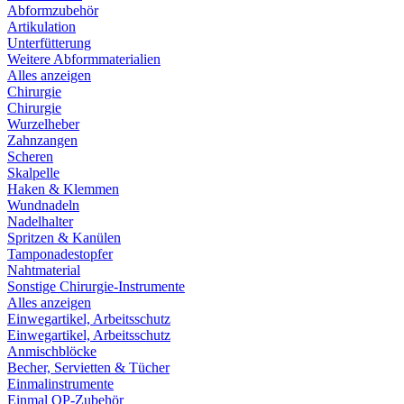
Abformzubehör
Artikulation
Unterfütterung
Weitere Abformmaterialien
Alles anzeigen
Chirurgie
Chirurgie
Wurzelheber
Zahnzangen
Scheren
Skalpelle
Haken & Klemmen
Wundnadeln
Nadelhalter
Spritzen & Kanülen
Tamponadestopfer
Nahtmaterial
Sonstige Chirurgie-Instrumente
Alles anzeigen
Einwegartikel, Arbeitsschutz
Einwegartikel, Arbeitsschutz
Anmischblöcke
Becher, Servietten & Tücher
Einmalinstrumente
Einmal OP-Zubehör