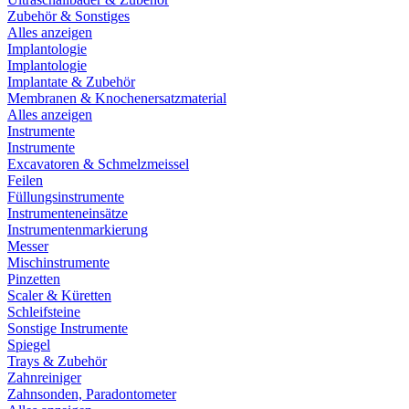
Zubehör & Sonstiges
Alles anzeigen
Implantologie
Implantologie
Implantate & Zubehör
Membranen & Knochenersatzmaterial
Alles anzeigen
Instrumente
Instrumente
Excavatoren & Schmelzmeissel
Feilen
Füllungsinstrumente
Instrumenteneinsätze
Instrumentenmarkierung
Messer
Mischinstrumente
Pinzetten
Scaler & Küretten
Schleifsteine
Sonstige Instrumente
Spiegel
Trays & Zubehör
Zahnreiniger
Zahnsonden, Paradontometer