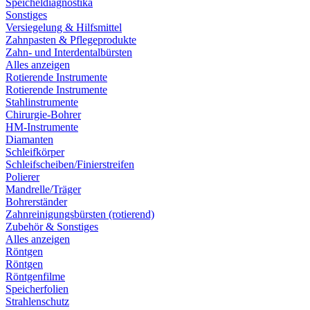
Speicheldiagnostika
Sonstiges
Versiegelung & Hilfsmittel
Zahnpasten & Pflegeprodukte
Zahn- und Interdentalbürsten
Alles anzeigen
Rotierende Instrumente
Rotierende Instrumente
Stahlinstrumente
Chirurgie-Bohrer
HM-Instrumente
Diamanten
Schleifkörper
Schleifscheiben/Finierstreifen
Polierer
Mandrelle/Träger
Bohrerständer
Zahnreinigungsbürsten (rotierend)
Zubehör & Sonstiges
Alles anzeigen
Röntgen
Röntgen
Röntgenfilme
Speicherfolien
Strahlenschutz