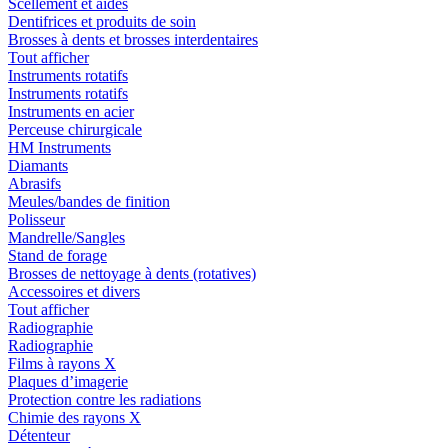
Scellement et aides
Dentifrices et produits de soin
Brosses à dents et brosses interdentaires
Tout afficher
Instruments rotatifs
Instruments rotatifs
Instruments en acier
Perceuse chirurgicale
HM Instruments
Diamants
Abrasifs
Meules/bandes de finition
Polisseur
Mandrelle/Sangles
Stand de forage
Brosses de nettoyage à dents (rotatives)
Accessoires et divers
Tout afficher
Radiographie
Radiographie
Films à rayons X
Plaques d’imagerie
Protection contre les radiations
Chimie des rayons X
Détenteur