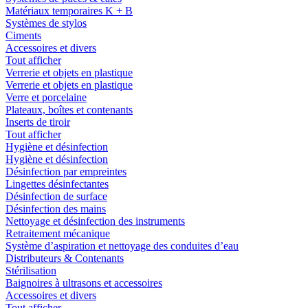
Matériaux temporaires K + B
Systèmes de stylos
Ciments
Accessoires et divers
Tout afficher
Verrerie et objets en plastique
Verrerie et objets en plastique
Verre et porcelaine
Plateaux, boîtes et contenants
Inserts de tiroir
Tout afficher
Hygiène et désinfection
Hygiène et désinfection
Désinfection par empreintes
Lingettes désinfectantes
Désinfection de surface
Désinfection des mains
Nettoyage et désinfection des instruments
Retraitement mécanique
Système d’aspiration et nettoyage des conduites d’eau
Distributeurs & Contenants
Stérilisation
Baignoires à ultrasons et accessoires
Accessoires et divers
Tout afficher