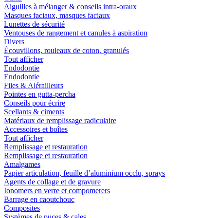
Aiguilles à mélanger & conseils intra-oraux
Masques faciaux, masques faciaux
Lunettes de sécurité
Ventouses de rangement et canules à aspiration
Divers
Écouvillons, rouleaux de coton, granulés
Tout afficher
Endodontie
Endodontie
Files & Alérailleurs
Pointes en gutta-percha
Conseils pour écrire
Scellants & ciments
Matériaux de remplissage radiculaire
Accessoires et boîtes
Tout afficher
Remplissage et restauration
Remplissage et restauration
Amalgames
Papier articulation, feuille d’aluminium occlu, sprays
Agents de collage et de gravure
Ionomers en verre et compomerers
Barrage en caoutchouc
Composites
Systèmes de puces & cales