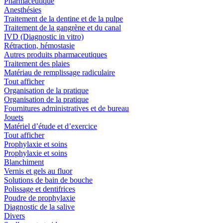
Pharmaceutique
Anesthésies
Traitement de la dentine et de la pulpe
Traitement de la gangrène et du canal
IVD (Diagnostic in vitro)
Rétraction, hémostasie
Autres produits pharmaceutiques
Traitement des plaies
Matériau de remplissage radiculaire
Tout afficher
Organisation de la pratique
Organisation de la pratique
Fournitures administratives et de bureau
Jouets
Matériel d’étude et d’exercice
Tout afficher
Prophylaxie et soins
Prophylaxie et soins
Blanchiment
Vernis et gels au fluor
Solutions de bain de bouche
Polissage et dentifrices
Poudre de prophylaxie
Diagnostic de la salive
Divers