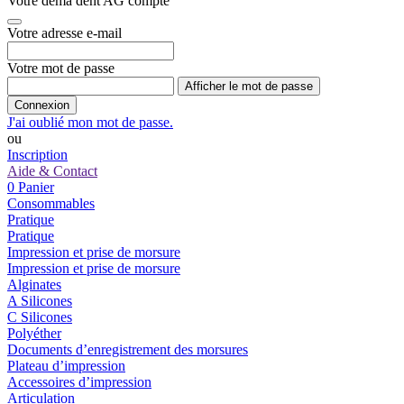
Votre dema dent AG compte
Votre adresse e-mail
Votre mot de passe
Afficher le mot de passe
Connexion
J'ai oublié mon mot de passe.
ou
Inscription
Aide & Contact
0
Panier
Consommables
Pratique
Pratique
Impression et prise de morsure
Impression et prise de morsure
Alginates
A Silicones
C Silicones
Polyéther
Documents d’enregistrement des morsures
Plateau d’impression
Accessoires d’impression
Articulation