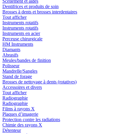
Scellement et aides
Dentifrices et produits de soin
Brosses à dents et brosses interdentaires
Tout afficher
Instruments rotatifs
Instruments rotatifs
Instruments en acier
Perceuse chirurgicale
HM Instruments
Diamants
Abrasifs
Meules/bandes de finition
Polisseur
Mandrelle/Sangles
Stand de forage
Brosses de nettoyage à dents (rotatives)
Accessoires et divers
Tout afficher
Radiographie
Radiographie
Films à rayons X
Plaques d’imagerie
Protection contre les radiations
Chimie des rayons X
Détenteur