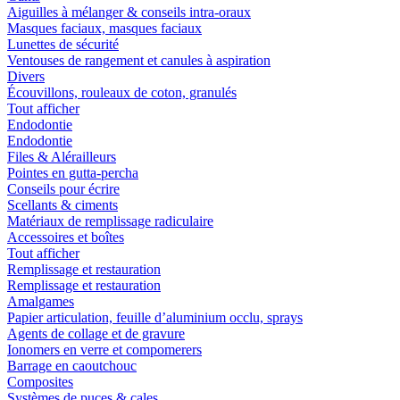
Aiguilles à mélanger & conseils intra-oraux
Masques faciaux, masques faciaux
Lunettes de sécurité
Ventouses de rangement et canules à aspiration
Divers
Écouvillons, rouleaux de coton, granulés
Tout afficher
Endodontie
Endodontie
Files & Alérailleurs
Pointes en gutta-percha
Conseils pour écrire
Scellants & ciments
Matériaux de remplissage radiculaire
Accessoires et boîtes
Tout afficher
Remplissage et restauration
Remplissage et restauration
Amalgames
Papier articulation, feuille d’aluminium occlu, sprays
Agents de collage et de gravure
Ionomers en verre et compomerers
Barrage en caoutchouc
Composites
Systèmes de puces & cales