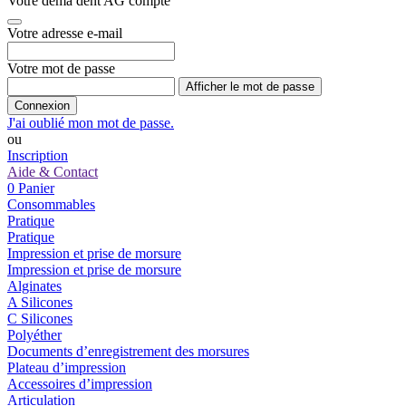
Votre dema dent AG compte
Votre adresse e-mail
Votre mot de passe
Afficher le mot de passe
Connexion
J'ai oublié mon mot de passe.
ou
Inscription
Aide & Contact
0
Panier
Consommables
Pratique
Pratique
Impression et prise de morsure
Impression et prise de morsure
Alginates
A Silicones
C Silicones
Polyéther
Documents d’enregistrement des morsures
Plateau d’impression
Accessoires d’impression
Articulation