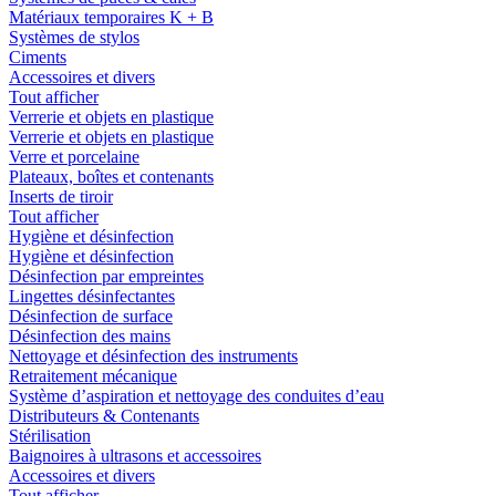
Matériaux temporaires K + B
Systèmes de stylos
Ciments
Accessoires et divers
Tout afficher
Verrerie et objets en plastique
Verrerie et objets en plastique
Verre et porcelaine
Plateaux, boîtes et contenants
Inserts de tiroir
Tout afficher
Hygiène et désinfection
Hygiène et désinfection
Désinfection par empreintes
Lingettes désinfectantes
Désinfection de surface
Désinfection des mains
Nettoyage et désinfection des instruments
Retraitement mécanique
Système d’aspiration et nettoyage des conduites d’eau
Distributeurs & Contenants
Stérilisation
Baignoires à ultrasons et accessoires
Accessoires et divers
Tout afficher