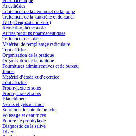
Pharmaceutique
Anesthésies
Traitement de la dentine et de la pulpe
Traitement de la gangrène et du canal
IVD (Diagnostic in vitro)
Rétraction, hémostasie
Autres produits pharmaceutiques
Traitement des plaies
Matériau de remplissage radiculaire
Tout afficher
Organisation de la pratique
Organisation de la pratique
Fournitures administratives et de bureau
Jouets
Matériel d’étude et d’exercice
Tout afficher
Prophylaxie et soins
Prophylaxie et soins
Blanchiment
Vernis et gels au fluor
Solutions de bain de bouche
Polissage et dentifrices
Poudre de prophylaxie
Diagnostic de la salive
Divers