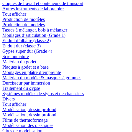
Coques de travail et conteneurs de transport
Autres instruments de laboratoire
Tout afficher
Production de modèles
Production de modèles
Tasses à mélanger, bols à mélanger
Moulages d’articulation (Grade 1)
Enduit d’albâtre (classe 2)
Enduit dur (classe 3)
Gypse super dur (Grade 4)
Scie miniature
Matériau du godet
Plaques à godet et à base
Moulages en plâtre d’empreinte
Matériau du modèle & masques à gommes
Durcisseur par immersion
Traitement du gypse
Systèmes modèles de stylos et de chaussiers
Divers
Tout afficher
Modélisation, dessin profond
Modélisation, dessin profond
Films de thermoformage
Modélisation des plastiques
Cires de modélisation