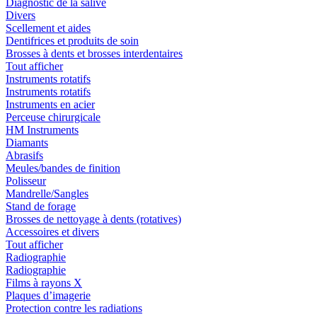
Diagnostic de la salive
Divers
Scellement et aides
Dentifrices et produits de soin
Brosses à dents et brosses interdentaires
Tout afficher
Instruments rotatifs
Instruments rotatifs
Instruments en acier
Perceuse chirurgicale
HM Instruments
Diamants
Abrasifs
Meules/bandes de finition
Polisseur
Mandrelle/Sangles
Stand de forage
Brosses de nettoyage à dents (rotatives)
Accessoires et divers
Tout afficher
Radiographie
Radiographie
Films à rayons X
Plaques d’imagerie
Protection contre les radiations