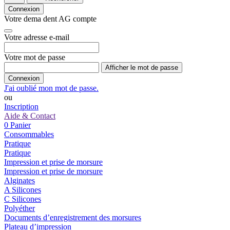
Connexion
Votre dema dent AG compte
Votre adresse e-mail
Votre mot de passe
Afficher le mot de passe
Connexion
J'ai oublié mon mot de passe.
ou
Inscription
Aide & Contact
0
Panier
Consommables
Pratique
Pratique
Impression et prise de morsure
Impression et prise de morsure
Alginates
A Silicones
C Silicones
Polyéther
Documents d’enregistrement des morsures
Plateau d’impression