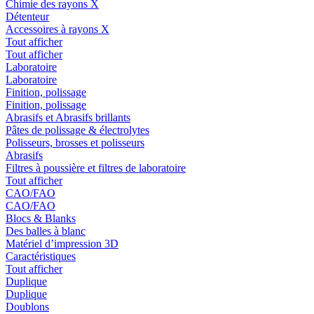
Chimie des rayons X
Détenteur
Accessoires à rayons X
Tout afficher
Tout afficher
Laboratoire
Laboratoire
Finition, polissage
Finition, polissage
Abrasifs et Abrasifs brillants
Pâtes de polissage & électrolytes
Polisseurs, brosses et polisseurs
Abrasifs
Filtres à poussière et filtres de laboratoire
Tout afficher
CAO/FAO
CAO/FAO
Blocs & Blanks
Des balles à blanc
Matériel d’impression 3D
Caractéristiques
Tout afficher
Duplique
Duplique
Doublons