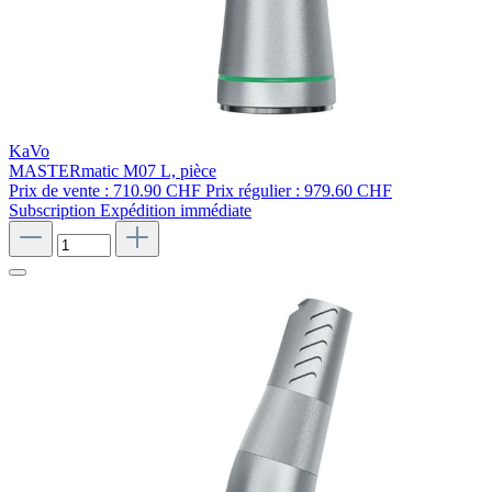
KaVo
MASTERmatic M07 L, pièce
Prix de vente :
710.90 CHF
Prix régulier :
979.60 CHF
Subscription
Expédition immédiate