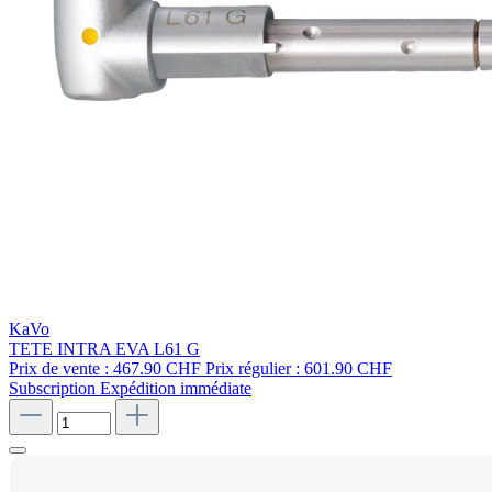
KaVo
TETE INTRA EVA L61 G
Prix de vente :
467.90 CHF
Prix régulier :
601.90 CHF
Subscription
Expédition immédiate