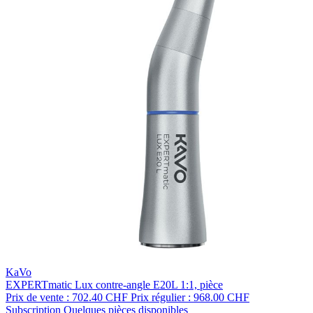
KaVo
EXPERTmatic Lux contre-angle E20L 1:1, pièce
Prix de vente :
702.40 CHF
Prix régulier :
968.00 CHF
Subscription
Quelques pièces disponibles