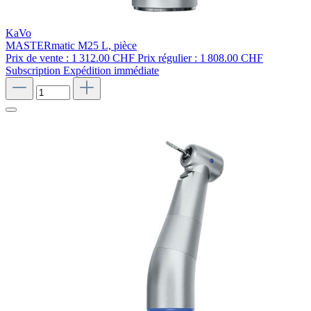
KaVo
MASTERmatic M25 L, pièce
Prix de vente :
1 312.00 CHF
Prix régulier :
1 808.00 CHF
Subscription
Expédition immédiate