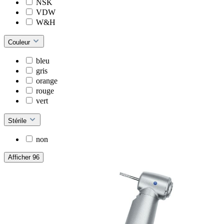
NSK
VDW
W&H
Couleur
bleu
gris
orange
rouge
vert
Stérile
non
Afficher 96