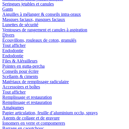
Seringues jetables et canules
Gants
Aiguilles à mélanger & conseils intra-oraux
Masques faciaux, masques faciaux
Lunettes de sécurité
Ventouses de rangement et canules à aspiration
Divers
Écouvillons, rouleaux de coton, granulés
Tout afficher
Endodontie
Endodontie
Files & Alérailleurs
Pointes en gutta-percha
Conseils pour écrire
Scellants & ciments
Matériaux de remplissage radiculaire
Accessoires et boîtes
Tout afficher
Remplissage et restauration
Remplissage et restauration
Amalgames
Papier articulation, feuille d’aluminium occlu, sprays
Agents de collage et de gravure
Ionomers en verre et compomerers
Barrage en caoutchouc