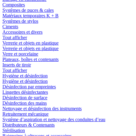
Composites
Systèmes de puces & cales
Matériaux temporaires K + B
Systèmes de stylos
Ciments
Accessoires et divers
Tout afficher
Verrerie et objets en plastique
Verrerie et objets en plastique
Verre et porcelaine
Plateaux, boîtes et contenants
Inserts de tiroir
Tout afficher
Hygiène et désinfection
Hygiène et désinfection
Désinfection par empreintes
Lingettes désinfectantes
Désinfection de surface
Désinfection des mains
Nettoyage et désinfection des instruments
Retraitement mécanique
Système d’aspiration et nettoyage des conduites d’eau
Distributeurs & Contenants
Stérilisation
Baignoires à ultrasons et accessoires