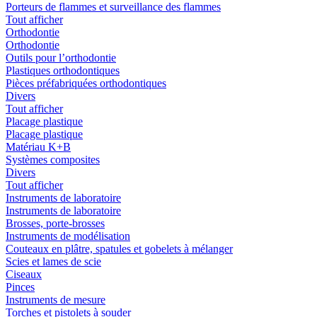
Porteurs de flammes et surveillance des flammes
Tout afficher
Orthodontie
Orthodontie
Outils pour l’orthodontie
Plastiques orthodontiques
Pièces préfabriquées orthodontiques
Divers
Tout afficher
Placage plastique
Placage plastique
Matériau K+B
Systèmes composites
Divers
Tout afficher
Instruments de laboratoire
Instruments de laboratoire
Brosses, porte-brosses
Instruments de modélisation
Couteaux en plâtre, spatules et gobelets à mélanger
Scies et lames de scie
Ciseaux
Pinces
Instruments de mesure
Torches et pistolets à souder