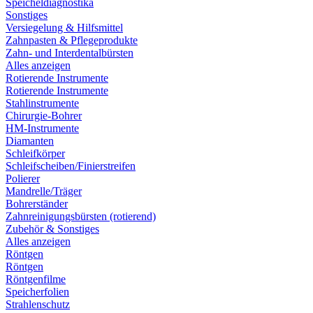
Speicheldiagnostika
Sonstiges
Versiegelung & Hilfsmittel
Zahnpasten & Pflegeprodukte
Zahn- und Interdentalbürsten
Alles anzeigen
Rotierende Instrumente
Rotierende Instrumente
Stahlinstrumente
Chirurgie-Bohrer
HM-Instrumente
Diamanten
Schleifkörper
Schleifscheiben/Finierstreifen
Polierer
Mandrelle/Träger
Bohrerständer
Zahnreinigungsbürsten (rotierend)
Zubehör & Sonstiges
Alles anzeigen
Röntgen
Röntgen
Röntgenfilme
Speicherfolien
Strahlenschutz