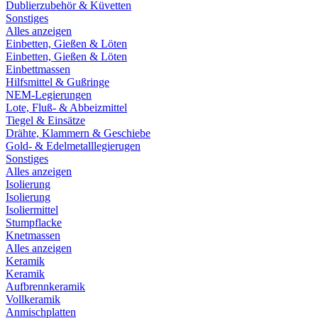
Dublierzubehör & Küvetten
Sonstiges
Alles anzeigen
Einbetten, Gießen & Löten
Einbetten, Gießen & Löten
Einbettmassen
Hilfsmittel & Gußringe
NEM-Legierungen
Lote, Fluß- & Abbeizmittel
Tiegel & Einsätze
Drähte, Klammern & Geschiebe
Gold- & Edelmetalllegierugen
Sonstiges
Alles anzeigen
Isolierung
Isolierung
Isoliermittel
Stumpflacke
Knetmassen
Alles anzeigen
Keramik
Keramik
Aufbrennkeramik
Vollkeramik
Anmischplatten