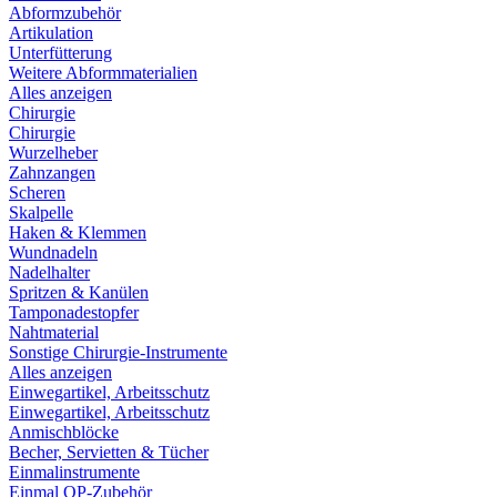
Abformzubehör
Artikulation
Unterfütterung
Weitere Abformmaterialien
Alles anzeigen
Chirurgie
Chirurgie
Wurzelheber
Zahnzangen
Scheren
Skalpelle
Haken & Klemmen
Wundnadeln
Nadelhalter
Spritzen & Kanülen
Tamponadestopfer
Nahtmaterial
Sonstige Chirurgie-Instrumente
Alles anzeigen
Einwegartikel, Arbeitsschutz
Einwegartikel, Arbeitsschutz
Anmischblöcke
Becher, Servietten & Tücher
Einmalinstrumente
Einmal OP-Zubehör