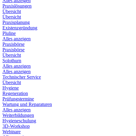
Alles anzeigen
Praxislösungen
Übersicht
Übersicht
Praxisplanung
Existenzgründung
Pluline
Alles anzeigen
Praxisbörse
Praxisbörse
Übersicht
Solothurn
Alles anzeigen
Alles anzeigen
Technischer Service
Übersicht
Hygiene
Regeneration
Prüfungstermine
Wartung und Reparaturen
Alles anzeigen
Weiterbildungen
Hygieneschulung
3D-Workshop
Webinare