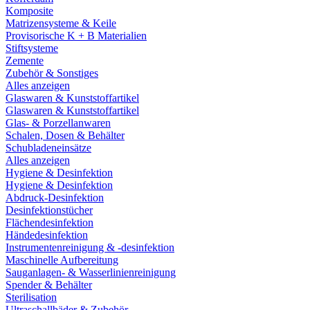
Komposite
Matrizensysteme & Keile
Provisorische K + B Materialien
Stiftsysteme
Zemente
Zubehör & Sonstiges
Alles anzeigen
Glaswaren & Kunststoffartikel
Glaswaren & Kunststoffartikel
Glas- & Porzellanwaren
Schalen, Dosen & Behälter
Schubladeneinsätze
Alles anzeigen
Hygiene & Desinfektion
Hygiene & Desinfektion
Abdruck-Desinfektion
Desinfektionstücher
Flächendesinfektion
Händedesinfektion
Instrumentenreinigung & -desinfektion
Maschinelle Aufbereitung
Sauganlagen- & Wasserlinienreinigung
Spender & Behälter
Sterilisation
Ultraschallbäder & Zubehör