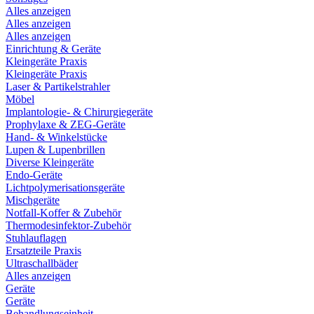
Alles anzeigen
Alles anzeigen
Alles anzeigen
Einrichtung & Geräte
Kleingeräte Praxis
Kleingeräte Praxis
Laser & Partikelstrahler
Möbel
Implantologie- & Chirurgiegeräte
Prophylaxe & ZEG-Geräte
Hand- & Winkelstücke
Lupen & Lupenbrillen
Diverse Kleingeräte
Endo-Geräte
Lichtpolymerisationsgeräte
Mischgeräte
Notfall-Koffer & Zubehör
Thermodesinfektor-Zubehör
Stuhlauflagen
Ersatzteile Praxis
Ultraschallbäder
Alles anzeigen
Geräte
Geräte
Behandlungseinheit