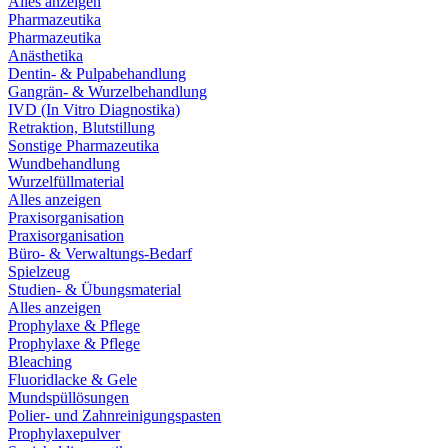
Alles anzeigen
Pharmazeutika
Pharmazeutika
Anästhetika
Dentin- & Pulpabehandlung
Gangrän- & Wurzelbehandlung
IVD (In Vitro Diagnostika)
Retraktion, Blutstillung
Sonstige Pharmazeutika
Wundbehandlung
Wurzelfüllmaterial
Alles anzeigen
Praxisorganisation
Praxisorganisation
Büro- & Verwaltungs-Bedarf
Spielzeug
Studien- & Übungsmaterial
Alles anzeigen
Prophylaxe & Pflege
Prophylaxe & Pflege
Bleaching
Fluoridlacke & Gele
Mundspüllösungen
Polier- und Zahnreinigungspasten
Prophylaxepulver