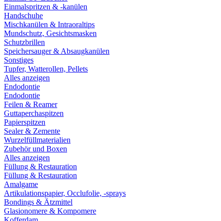
Einmalspritzen & -kanülen
Handschuhe
Mischkanülen & Intraoraltips
Mundschutz, Gesichtsmasken
Schutzbrillen
Speichersauger & Absaugkanülen
Sonstiges
Tupfer, Watterollen, Pellets
Alles anzeigen
Endodontie
Endodontie
Feilen & Reamer
Guttaperchaspitzen
Papierspitzen
Sealer & Zemente
Wurzelfüllmaterialien
Zubehör und Boxen
Alles anzeigen
Füllung & Restauration
Füllung & Restauration
Amalgame
Artikulationspapier, Occlufolie, -sprays
Bondings & Ätzmittel
Glasionomere & Kompomere
Kofferdam