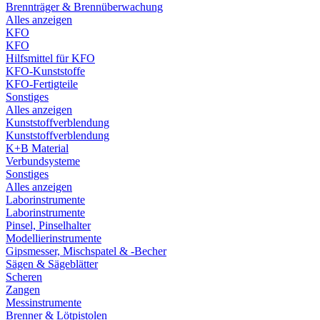
Brennträger & Brennüberwachung
Alles anzeigen
KFO
KFO
Hilfsmittel für KFO
KFO-Kunststoffe
KFO-Fertigteile
Sonstiges
Alles anzeigen
Kunststoffverblendung
Kunststoffverblendung
K+B Material
Verbundsysteme
Sonstiges
Alles anzeigen
Laborinstrumente
Laborinstrumente
Pinsel, Pinselhalter
Modellierinstrumente
Gipsmesser, Mischspatel & -Becher
Sägen & Sägeblätter
Scheren
Zangen
Messinstrumente
Brenner & Lötpistolen