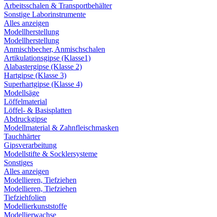
Arbeitsschalen & Transportbehälter
Sonstige Laborinstrumente
Alles anzeigen
Modellherstellung
Modellherstellung
Anmischbecher, Anmischschalen
Artikulationsgipse (Klasse1)
Alabastergipse (Klasse 2)
Hartgipse (Klasse 3)
Superhartgipse (Klasse 4)
Modellsäge
Löffelmaterial
Löffel- & Basisplatten
Abdruckgipse
Modellmaterial & Zahnfleischmasken
Tauchhärter
Gipsverarbeitung
Modellstifte & Socklersysteme
Sonstiges
Alles anzeigen
Modellieren, Tiefziehen
Modellieren, Tiefziehen
Tiefziehfolien
Modellierkunststoffe
Modellierwachse