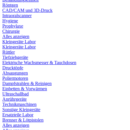
Röntgen
CAD/CAM und 3D-Druck
Intraoralscanner
Hygiene
Prophylaxe
Chirurgie
Alles anzeigen
Kleingeräte Labor
Kleingeräte Labor
Rüttler
Tiefziehgeräte
Elektrische Wachsmesser & Tauchdosen
Drucktöpfe
Absaugungen
Poliermotoren
Dampfstrahlen & Reinigen
Einbetten & Vorwärmen
Ultraschallbad
Anrührgeräte
Technikmaschinen
Sonstige Kleingeräte
Ersatzteile Labor
Brenner & Lötpistolen
Alles anzeigen