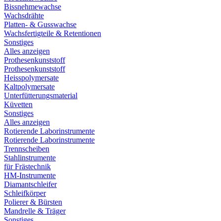
Bissnehmewachse
Wachsdrähte
Platten- & Gusswachse
Wachsfertigteile & Retentionen
Sonstiges
Alles anzeigen
Prothesenkunststoff
Prothesenkunststoff
Heisspolymersate
Kaltpolymersate
Unterfütterungsmaterial
Küvetten
Sonstiges
Alles anzeigen
Rotierende Laborinstrumente
Rotierende Laborinstrumente
Trennscheiben
Stahlinstrumente
für Frästechnik
HM-Instrumente
Diamantschleifer
Schleifkörper
Polierer & Bürsten
Mandrelle & Träger
Sonstiges