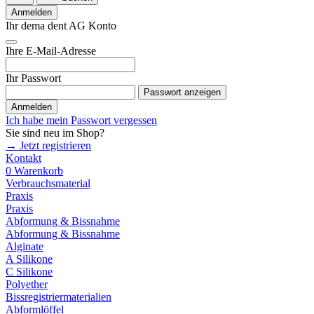
Anmelden
Ihr dema dent AG Konto
Ihre E-Mail-Adresse
Ihr Passwort
Passwort anzeigen
Anmelden
Ich habe mein Passwort vergessen
Sie sind neu im Shop?
→ Jetzt registrieren
Kontakt
0
Warenkorb
Verbrauchsmaterial
Praxis
Praxis
Abformung & Bissnahme
Abformung & Bissnahme
Alginate
A Silikone
C Silikone
Polyether
Bissregistriermaterialien
Abformlöffel