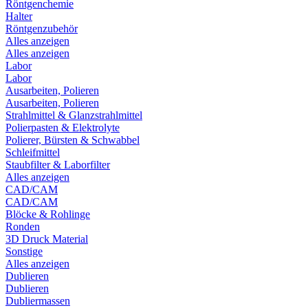
Röntgenchemie
Halter
Röntgenzubehör
Alles anzeigen
Alles anzeigen
Labor
Labor
Ausarbeiten, Polieren
Ausarbeiten, Polieren
Strahlmittel & Glanzstrahlmittel
Polierpasten & Elektrolyte
Polierer, Bürsten & Schwabbel
Schleifmittel
Staubfilter & Laborfilter
Alles anzeigen
CAD/CAM
CAD/CAM
Blöcke & Rohlinge
Ronden
3D Druck Material
Sonstige
Alles anzeigen
Dublieren
Dublieren
Dubliermassen