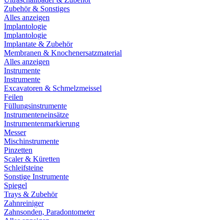
Zubehör & Sonstiges
Alles anzeigen
Implantologie
Implantologie
Implantate & Zubehör
Membranen & Knochenersatzmaterial
Alles anzeigen
Instrumente
Instrumente
Excavatoren & Schmelzmeissel
Feilen
Füllungsinstrumente
Instrumenteneinsätze
Instrumentenmarkierung
Messer
Mischinstrumente
Pinzetten
Scaler & Küretten
Schleifsteine
Sonstige Instrumente
Spiegel
Trays & Zubehör
Zahnreiniger
Zahnsonden, Paradontometer