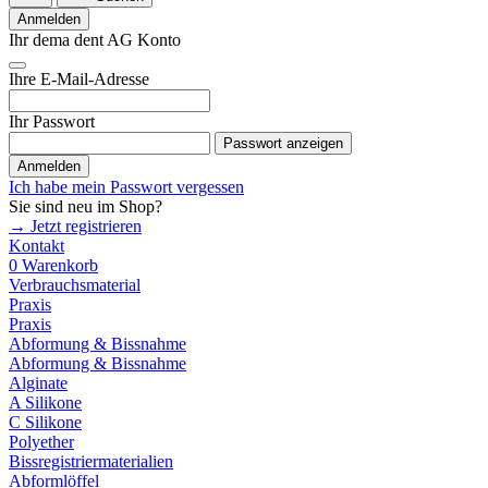
Anmelden
Ihr dema dent AG Konto
Ihre E-Mail-Adresse
Ihr Passwort
Passwort anzeigen
Anmelden
Ich habe mein Passwort vergessen
Sie sind neu im Shop?
→ Jetzt registrieren
Kontakt
0
Warenkorb
Verbrauchsmaterial
Praxis
Praxis
Abformung & Bissnahme
Abformung & Bissnahme
Alginate
A Silikone
C Silikone
Polyether
Bissregistriermaterialien
Abformlöffel