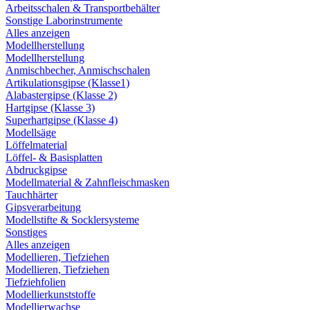
Arbeitsschalen & Transportbehälter
Sonstige Laborinstrumente
Alles anzeigen
Modellherstellung
Modellherstellung
Anmischbecher, Anmischschalen
Artikulationsgipse (Klasse1)
Alabastergipse (Klasse 2)
Hartgipse (Klasse 3)
Superhartgipse (Klasse 4)
Modellsäge
Löffelmaterial
Löffel- & Basisplatten
Abdruckgipse
Modellmaterial & Zahnfleischmasken
Tauchhärter
Gipsverarbeitung
Modellstifte & Socklersysteme
Sonstiges
Alles anzeigen
Modellieren, Tiefziehen
Modellieren, Tiefziehen
Tiefziehfolien
Modellierkunststoffe
Modellierwachse