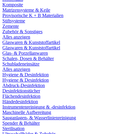
Komposite
Matrizensysteme & Keile
Provisorische K + B Materialien
Stiftsysteme
Zemente
Zubehör & Sonstiges
Alles anzeigen
Glaswaren & Kunststoffartikel
Glaswaren & Kunststoffartikel
Glas- & Porzellanwaren
Schalen, Dosen & Behälter
Schubladeneinsätze
Alles anzeigen
Hygiene & Desinfektion
Hygiene & Desinfektion
Abdruck-Desinfektion
Desinfektionstücher
Flächendesinfektion
Händedesinfektion
Instrumentenreinigung & -desinfektion
Maschinelle Aufbereitung
Sauganlagen- & Wasserlinienreinigung
Spender & Behälter
Sterilisation
Ultraschallbäder & Zubehör