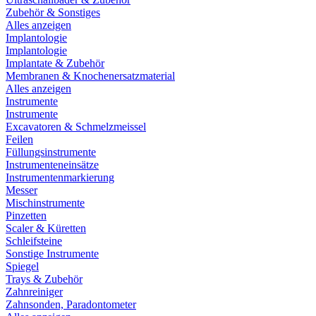
Zubehör & Sonstiges
Alles anzeigen
Implantologie
Implantologie
Implantate & Zubehör
Membranen & Knochenersatzmaterial
Alles anzeigen
Instrumente
Instrumente
Excavatoren & Schmelzmeissel
Feilen
Füllungsinstrumente
Instrumenteneinsätze
Instrumentenmarkierung
Messer
Mischinstrumente
Pinzetten
Scaler & Küretten
Schleifsteine
Sonstige Instrumente
Spiegel
Trays & Zubehör
Zahnreiniger
Zahnsonden, Paradontometer