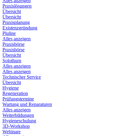
Alles anzeigen
Praxislösungen
Übersicht
Übersicht
Praxisplanung
Existenzgründung
Pluline
Alles anzeigen
Praxisbörse
Praxisbörse
Übersicht
Solothurn
Alles anzeigen
Alles anzeigen
Technischer Service
Übersicht
Hygiene
Regeneration
Prüfungstermine
Wartung und Reparaturen
Alles anzeigen
Weiterbildungen
Hygieneschulung
3D-Workshop
Webinare