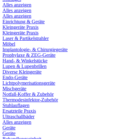
Alles anzeigen
Alles anzeigen
Alles anzeigen
Einrichtung & Geräte
Kleingeräte Praxis
Kleingeräte Praxis
Laser & Partikelstrahler
Möbel
Implantologie- & Chirurgiegeräte
Prophylaxe & ZEG-Geräte
Hand- & Winkelstücke
Lupen & Lupenbrillen
Diverse Kleingeräte
Endo-Geräte
Lichtpolymerisationsgeräte
Mischgeräte
Notfall-Koffer & Zubehör
Thermodesinfektor-Zubehör
Stuhlauflagen
Ersatzteile Praxis
Ultraschallbäder
Alles anzeigen
Geräte
Geräte
Behandlungseinheit