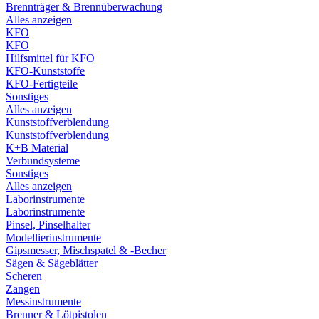
Brennträger & Brennüberwachung
Alles anzeigen
KFO
KFO
Hilfsmittel für KFO
KFO-Kunststoffe
KFO-Fertigteile
Sonstiges
Alles anzeigen
Kunststoffverblendung
Kunststoffverblendung
K+B Material
Verbundsysteme
Sonstiges
Alles anzeigen
Laborinstrumente
Laborinstrumente
Pinsel, Pinselhalter
Modellierinstrumente
Gipsmesser, Mischspatel & -Becher
Sägen & Sägeblätter
Scheren
Zangen
Messinstrumente
Brenner & Lötpistolen