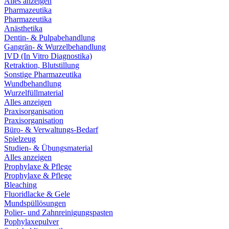
Alles anzeigen
Pharmazeutika
Pharmazeutika
Anästhetika
Dentin- & Pulpabehandlung
Gangrän- & Wurzelbehandlung
IVD (In Vitro Diagnostika)
Retraktion, Blutstillung
Sonstige Pharmazeutika
Wundbehandlung
Wurzelfüllmaterial
Alles anzeigen
Praxisorganisation
Praxisorganisation
Büro- & Verwaltungs-Bedarf
Spielzeug
Studien- & Übungsmaterial
Alles anzeigen
Prophylaxe & Pflege
Prophylaxe & Pflege
Bleaching
Fluoridlacke & Gele
Mundspüllösungen
Polier- und Zahnreinigungspasten
Pophylaxepulver