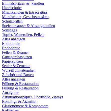
Einmalspritzen & -kanülen
Handschuhe
Mischkanülen & Intraoraltips
Mundschutz, Gesichtsmasken
Schutzbrillen
Speichersauger & Absaugkanülen
Sonstiges
Tupfer, Watterollen, Pellets
Alles anzeigen
Endodontie
Endodontie
Feilen & Reamer
Guttaperchaspitzen
Papierspitzen
Sealer & Zemente
Wurzelfüllmaterialien
Zubehör und Boxen
Alles anzeigen
Füllung & Restauration
Füllung & Restauration
Amalgame
Artikulationspapier, Occlufolie, -sprays
Bondings & Ätzmittel
Glasionomere & Kompomere
Kofferdam