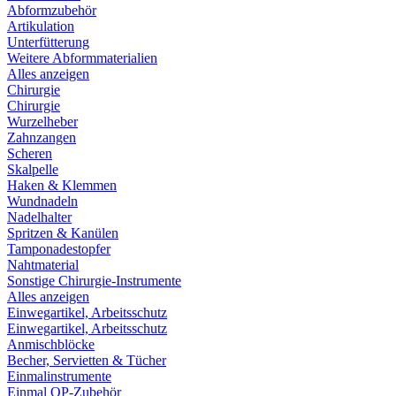
Abformzubehör
Artikulation
Unterfütterung
Weitere Abformmaterialien
Alles anzeigen
Chirurgie
Chirurgie
Wurzelheber
Zahnzangen
Scheren
Skalpelle
Haken & Klemmen
Wundnadeln
Nadelhalter
Spritzen & Kanülen
Tamponadestopfer
Nahtmaterial
Sonstige Chirurgie-Instrumente
Alles anzeigen
Einwegartikel, Arbeitsschutz
Einwegartikel, Arbeitsschutz
Anmischblöcke
Becher, Servietten & Tücher
Einmalinstrumente
Einmal OP-Zubehör