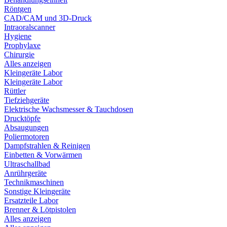
Röntgen
CAD/CAM und 3D-Druck
Intraoralscanner
Hygiene
Prophylaxe
Chirurgie
Alles anzeigen
Kleingeräte Labor
Kleingeräte Labor
Rüttler
Tiefziehgeräte
Elektrische Wachsmesser & Tauchdosen
Drucktöpfe
Absaugungen
Poliermotoren
Dampfstrahlen & Reinigen
Einbetten & Vorwärmen
Ultraschallbad
Anrührgeräte
Technikmaschinen
Sonstige Kleingeräte
Ersatzteile Labor
Brenner & Lötpistolen
Alles anzeigen