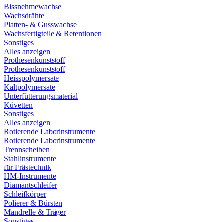
Bissnehmewachse
Wachsdrähte
Platten- & Gusswachse
Wachsfertigteile & Retentionen
Sonstiges
Alles anzeigen
Prothesenkunststoff
Prothesenkunststoff
Heisspolymersate
Kaltpolymersate
Unterfütterungsmaterial
Küvetten
Sonstiges
Alles anzeigen
Rotierende Laborinstrumente
Rotierende Laborinstrumente
Trennscheiben
Stahlinstrumente
für Frästechnik
HM-Instrumente
Diamantschleifer
Schleifkörper
Polierer & Bürsten
Mandrelle & Träger
Sonstiges