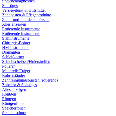
Speicheldiagnostika
Sonstiges
Versiegelung & Hilfsmittel
Zahnpasten & Pflegeprodukte
Zahn- und Interdentalbürsten
Alles anzeigen
Rotierende Instrumente
Rotierende Instrumente
Stahlinstrumente
Chirurgie-Bohrer
HM-Instrumente
Diamanten
Schleifkörper
Schleifscheiben/Finierstreifen
Polierer
Mandrelle/Träger
Bohrerständer
Zahnreinigungsbürsten (rotierend)
Zubehör & Sonstiges
Alles anzeigen
Röntgen
Röntgen
Röntgenfilme
Speicherfolien
Strahlenschutz