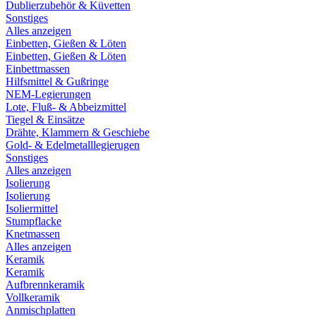
Dublierzubehör & Küvetten
Sonstiges
Alles anzeigen
Einbetten, Gießen & Löten
Einbetten, Gießen & Löten
Einbettmassen
Hilfsmittel & Gußringe
NEM-Legierungen
Lote, Fluß- & Abbeizmittel
Tiegel & Einsätze
Drähte, Klammern & Geschiebe
Gold- & Edelmetalllegierugen
Sonstiges
Alles anzeigen
Isolierung
Isolierung
Isoliermittel
Stumpflacke
Knetmassen
Alles anzeigen
Keramik
Keramik
Aufbrennkeramik
Vollkeramik
Anmischplatten