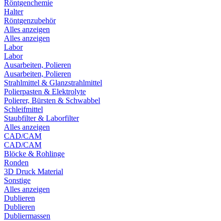
Röntgenchemie
Halter
Röntgenzubehör
Alles anzeigen
Alles anzeigen
Labor
Labor
Ausarbeiten, Polieren
Ausarbeiten, Polieren
Strahlmittel & Glanzstrahlmittel
Polierpasten & Elektrolyte
Polierer, Bürsten & Schwabbel
Schleifmittel
Staubfilter & Laborfilter
Alles anzeigen
CAD/CAM
CAD/CAM
Blöcke & Rohlinge
Ronden
3D Druck Material
Sonstige
Alles anzeigen
Dublieren
Dublieren
Dubliermassen