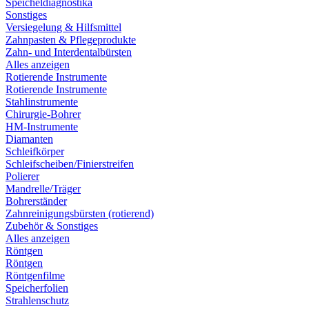
Speicheldiagnostika
Sonstiges
Versiegelung & Hilfsmittel
Zahnpasten & Pflegeprodukte
Zahn- und Interdentalbürsten
Alles anzeigen
Rotierende Instrumente
Rotierende Instrumente
Stahlinstrumente
Chirurgie-Bohrer
HM-Instrumente
Diamanten
Schleifkörper
Schleifscheiben/Finierstreifen
Polierer
Mandrelle/Träger
Bohrerständer
Zahnreinigungsbürsten (rotierend)
Zubehör & Sonstiges
Alles anzeigen
Röntgen
Röntgen
Röntgenfilme
Speicherfolien
Strahlenschutz