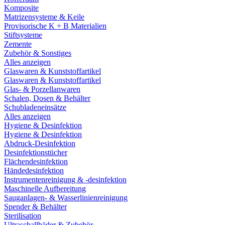
Komposite
Matrizensysteme & Keile
Provisorische K + B Materialien
Stiftsysteme
Zemente
Zubehör & Sonstiges
Alles anzeigen
Glaswaren & Kunststoffartikel
Glaswaren & Kunststoffartikel
Glas- & Porzellanwaren
Schalen, Dosen & Behälter
Schubladeneinsätze
Alles anzeigen
Hygiene & Desinfektion
Hygiene & Desinfektion
Abdruck-Desinfektion
Desinfektionstücher
Flächendesinfektion
Händedesinfektion
Instrumentenreinigung & -desinfektion
Maschinelle Aufbereitung
Sauganlagen- & Wasserlinienreinigung
Spender & Behälter
Sterilisation
Ultraschallbäder & Zubehör