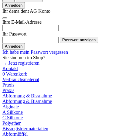
Anmelden
Ihr dema dent AG Konto
Ihre E-Mail-Adresse
Ihr Passwort
Passwort anzeigen
Anmelden
Ich habe mein Passwort vergessen
Sie sind neu im Shop?
→ Jetzt registrieren
Kontakt
0
Warenkorb
Verbrauchsmaterial
Praxis
Praxis
Abformung & Bissnahme
Abformung & Bissnahme
Alginate
A Silikone
C Silikone
Polyether
Bissregistriermaterialien
Abformlöffel