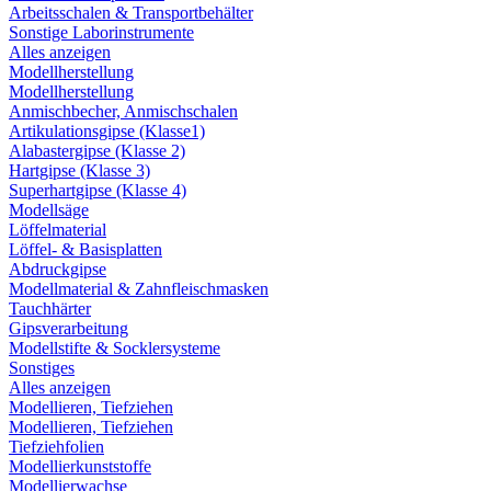
Arbeitsschalen & Transportbehälter
Sonstige Laborinstrumente
Alles anzeigen
Modellherstellung
Modellherstellung
Anmischbecher, Anmischschalen
Artikulationsgipse (Klasse1)
Alabastergipse (Klasse 2)
Hartgipse (Klasse 3)
Superhartgipse (Klasse 4)
Modellsäge
Löffelmaterial
Löffel- & Basisplatten
Abdruckgipse
Modellmaterial & Zahnfleischmasken
Tauchhärter
Gipsverarbeitung
Modellstifte & Socklersysteme
Sonstiges
Alles anzeigen
Modellieren, Tiefziehen
Modellieren, Tiefziehen
Tiefziehfolien
Modellierkunststoffe
Modellierwachse