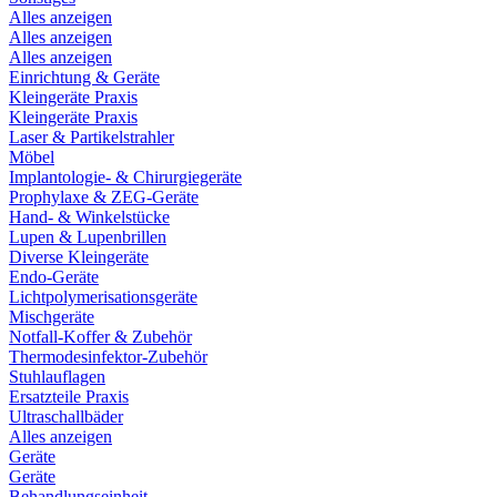
Alles anzeigen
Alles anzeigen
Alles anzeigen
Einrichtung & Geräte
Kleingeräte Praxis
Kleingeräte Praxis
Laser & Partikelstrahler
Möbel
Implantologie- & Chirurgiegeräte
Prophylaxe & ZEG-Geräte
Hand- & Winkelstücke
Lupen & Lupenbrillen
Diverse Kleingeräte
Endo-Geräte
Lichtpolymerisationsgeräte
Mischgeräte
Notfall-Koffer & Zubehör
Thermodesinfektor-Zubehör
Stuhlauflagen
Ersatzteile Praxis
Ultraschallbäder
Alles anzeigen
Geräte
Geräte
Behandlungseinheit