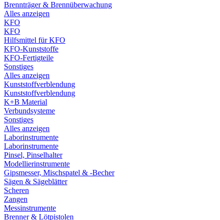
Brennträger & Brennüberwachung
Alles anzeigen
KFO
KFO
Hilfsmittel für KFO
KFO-Kunststoffe
KFO-Fertigteile
Sonstiges
Alles anzeigen
Kunststoffverblendung
Kunststoffverblendung
K+B Material
Verbundsysteme
Sonstiges
Alles anzeigen
Laborinstrumente
Laborinstrumente
Pinsel, Pinselhalter
Modellierinstrumente
Gipsmesser, Mischspatel & -Becher
Sägen & Sägeblätter
Scheren
Zangen
Messinstrumente
Brenner & Lötpistolen