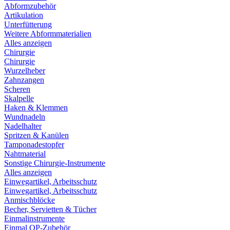
Abformzubehör
Artikulation
Unterfütterung
Weitere Abformmaterialien
Alles anzeigen
Chirurgie
Chirurgie
Wurzelheber
Zahnzangen
Scheren
Skalpelle
Haken & Klemmen
Wundnadeln
Nadelhalter
Spritzen & Kanülen
Tamponadestopfer
Nahtmaterial
Sonstige Chirurgie-Instrumente
Alles anzeigen
Einwegartikel, Arbeitsschutz
Einwegartikel, Arbeitsschutz
Anmischblöcke
Becher, Servietten & Tücher
Einmalinstrumente
Einmal OP-Zubehör