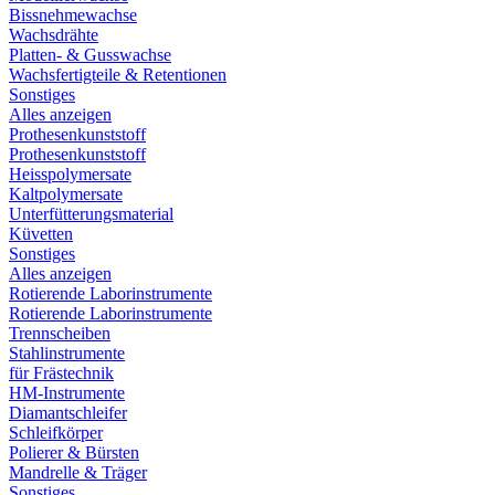
Bissnehmewachse
Wachsdrähte
Platten- & Gusswachse
Wachsfertigteile & Retentionen
Sonstiges
Alles anzeigen
Prothesenkunststoff
Prothesenkunststoff
Heisspolymersate
Kaltpolymersate
Unterfütterungsmaterial
Küvetten
Sonstiges
Alles anzeigen
Rotierende Laborinstrumente
Rotierende Laborinstrumente
Trennscheiben
Stahlinstrumente
für Frästechnik
HM-Instrumente
Diamantschleifer
Schleifkörper
Polierer & Bürsten
Mandrelle & Träger
Sonstiges