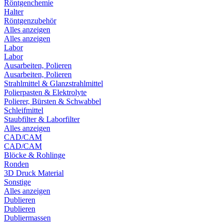
Röntgenchemie
Halter
Röntgenzubehör
Alles anzeigen
Alles anzeigen
Labor
Labor
Ausarbeiten, Polieren
Ausarbeiten, Polieren
Strahlmittel & Glanzstrahlmittel
Polierpasten & Elektrolyte
Polierer, Bürsten & Schwabbel
Schleifmittel
Staubfilter & Laborfilter
Alles anzeigen
CAD/CAM
CAD/CAM
Blöcke & Rohlinge
Ronden
3D Druck Material
Sonstige
Alles anzeigen
Dublieren
Dublieren
Dubliermassen