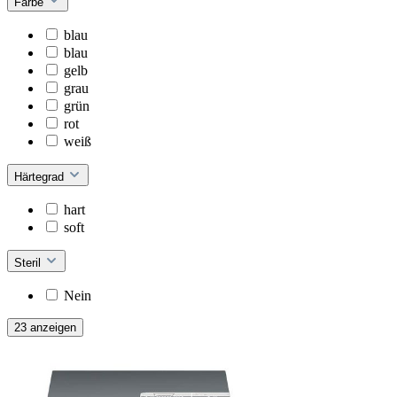
Farbe
blau
blau
gelb
grau
grün
rot
weiß
Härtegrad
hart
soft
Steril
Nein
23 anzeigen