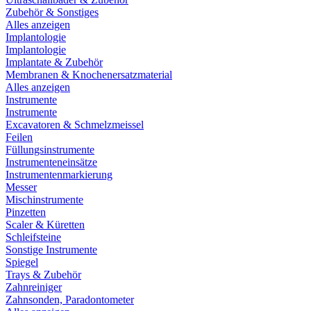
Zubehör & Sonstiges
Alles anzeigen
Implantologie
Implantologie
Implantate & Zubehör
Membranen & Knochenersatzmaterial
Alles anzeigen
Instrumente
Instrumente
Excavatoren & Schmelzmeissel
Feilen
Füllungsinstrumente
Instrumenteneinsätze
Instrumentenmarkierung
Messer
Mischinstrumente
Pinzetten
Scaler & Küretten
Schleifsteine
Sonstige Instrumente
Spiegel
Trays & Zubehör
Zahnreiniger
Zahnsonden, Paradontometer