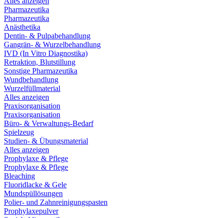
Alles anzeigen
Pharmazeutika
Pharmazeutika
Anästhetika
Dentin- & Pulpabehandlung
Gangrän- & Wurzelbehandlung
IVD (In Vitro Diagnostika)
Retraktion, Blutstillung
Sonstige Pharmazeutika
Wundbehandlung
Wurzelfüllmaterial
Alles anzeigen
Praxisorganisation
Praxisorganisation
Büro- & Verwaltungs-Bedarf
Spielzeug
Studien- & Übungsmaterial
Alles anzeigen
Prophylaxe & Pflege
Prophylaxe & Pflege
Bleaching
Fluoridlacke & Gele
Mundspüllösungen
Polier- und Zahnreinigungspasten
Prophylaxepulver