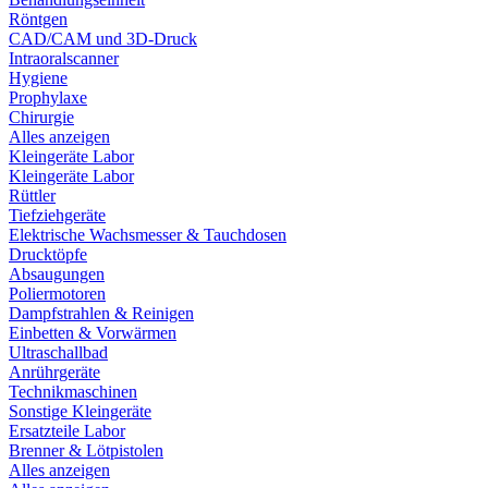
Röntgen
CAD/CAM und 3D-Druck
Intraoralscanner
Hygiene
Prophylaxe
Chirurgie
Alles anzeigen
Kleingeräte Labor
Kleingeräte Labor
Rüttler
Tiefziehgeräte
Elektrische Wachsmesser & Tauchdosen
Drucktöpfe
Absaugungen
Poliermotoren
Dampfstrahlen & Reinigen
Einbetten & Vorwärmen
Ultraschallbad
Anrührgeräte
Technikmaschinen
Sonstige Kleingeräte
Ersatzteile Labor
Brenner & Lötpistolen
Alles anzeigen