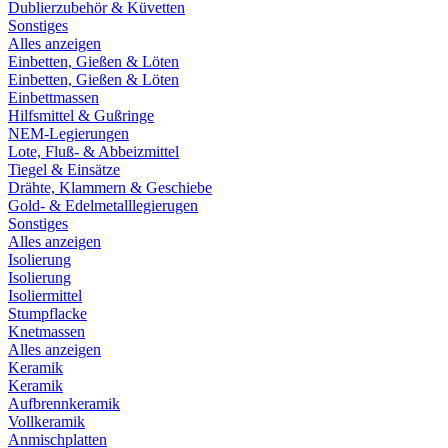
Dublierzubehör & Küvetten
Sonstiges
Alles anzeigen
Einbetten, Gießen & Löten
Einbetten, Gießen & Löten
Einbettmassen
Hilfsmittel & Gußringe
NEM-Legierungen
Lote, Fluß- & Abbeizmittel
Tiegel & Einsätze
Drähte, Klammern & Geschiebe
Gold- & Edelmetalllegierugen
Sonstiges
Alles anzeigen
Isolierung
Isolierung
Isoliermittel
Stumpflacke
Knetmassen
Alles anzeigen
Keramik
Keramik
Aufbrennkeramik
Vollkeramik
Anmischplatten