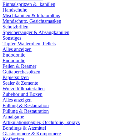
Einmalspritzen & -kanülen
Handschuhe
Mischkanülen & Intraoraltips
Mundschutz, Gesichtsmasken
Schutzbrillen
Speichersauger & Absaugkanülen
Sonstiges
Tupfer, Watterollen, Pellets
Alles anzeigen
Endodontie
Endodontie
Feilen & Reamer
Guttaperchaspitzen
Papierspitzen
Sealer & Zemente
Wurzelfüllmaterialien
Zubehör und Boxen
Alles anzeigen
Füllung & Restauration
Füllung & Restauration
Amalgame
Artikulationspapier, Occlufolie, -sprays
Bondings & Ätzmittel
Glasionomere & Kompomere
Kofferdam