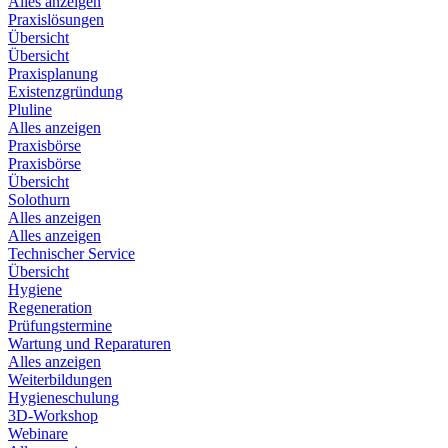
Alles anzeigen
Praxislösungen
Übersicht
Übersicht
Praxisplanung
Existenzgründung
Pluline
Alles anzeigen
Praxisbörse
Praxisbörse
Übersicht
Solothurn
Alles anzeigen
Alles anzeigen
Technischer Service
Übersicht
Hygiene
Regeneration
Prüfungstermine
Wartung und Reparaturen
Alles anzeigen
Weiterbildungen
Hygieneschulung
3D-Workshop
Webinare