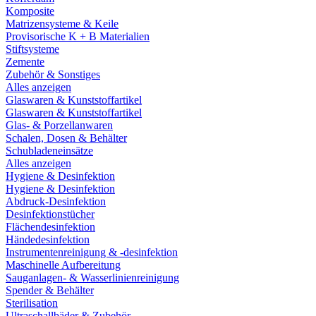
Komposite
Matrizensysteme & Keile
Provisorische K + B Materialien
Stiftsysteme
Zemente
Zubehör & Sonstiges
Alles anzeigen
Glaswaren & Kunststoffartikel
Glaswaren & Kunststoffartikel
Glas- & Porzellanwaren
Schalen, Dosen & Behälter
Schubladeneinsätze
Alles anzeigen
Hygiene & Desinfektion
Hygiene & Desinfektion
Abdruck-Desinfektion
Desinfektionstücher
Flächendesinfektion
Händedesinfektion
Instrumentenreinigung & -desinfektion
Maschinelle Aufbereitung
Sauganlagen- & Wasserlinienreinigung
Spender & Behälter
Sterilisation
Ultraschallbäder & Zubehör