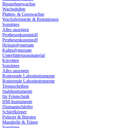
Bissnehmewachse
Wachsdrähte
Platten- & Gusswachse
Wachsfertigteile & Retentionen
Sonstiges
Alles anzeigen
Prothesenkunststoff
Prothesenkunststoff
Heisspolymersate
Kaltpolymersate
Unterfütterungsmaterial
Küvetten
Sonstiges
Alles anzeigen
Rotierende Laborinstrumente
Rotierende Laborinstrumente
Trennscheiben
Stahlinstrumente
für Frästechnik
HM-Instrumente
Diamantschleifer
Schleifkörper
Polierer & Bürsten
Mandrelle & Träger
Sonstiges