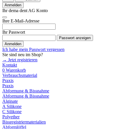
Anmelden
Ihr dema dent AG Konto
Ihre E-Mail-Adresse
Ihr Passwort
Passwort anzeigen
Anmelden
Ich habe mein Passwort vergessen
Sie sind neu im Shop?
→ Jetzt registrieren
Kontakt
0
Warenkorb
Verbrauchsmaterial
Praxis
Praxis
Abformung & Bissnahme
Abformung & Bissnahme
Alginate
A Silikone
C Silikone
Polyether
Bissregistriermaterialien
Abformlöffel