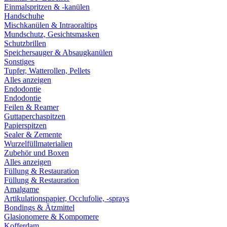
Einmalspritzen & -kanülen
Handschuhe
Mischkanülen & Intraoraltips
Mundschutz, Gesichtsmasken
Schutzbrillen
Speichersauger & Absaugkanülen
Sonstiges
Tupfer, Watterollen, Pellets
Alles anzeigen
Endodontie
Endodontie
Feilen & Reamer
Guttaperchaspitzen
Papierspitzen
Sealer & Zemente
Wurzelfüllmaterialien
Zubehör und Boxen
Alles anzeigen
Füllung & Restauration
Füllung & Restauration
Amalgame
Artikulationspapier, Occlufolie, -sprays
Bondings & Ätzmittel
Glasionomere & Kompomere
Kofferdam