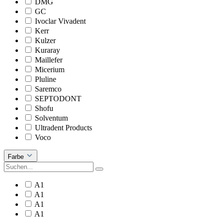
DMG
GC
Ivoclar Vivadent
Kerr
Kulzer
Kuraray
Maillefer
Micerium
Pluline
Saremco
SEPTODONT
Shofu
Solventum
Ultradent Products
Voco
Farbe
A1
A1
A1
A1