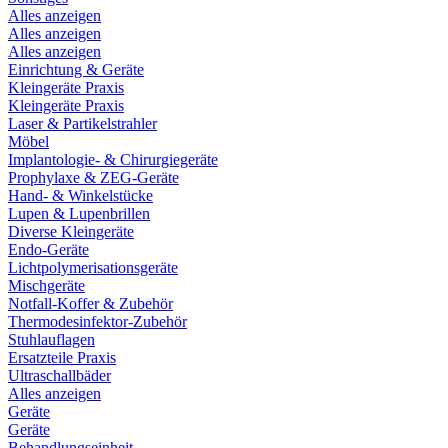
Alles anzeigen
Alles anzeigen
Alles anzeigen
Einrichtung & Geräte
Kleingeräte Praxis
Kleingeräte Praxis
Laser & Partikelstrahler
Möbel
Implantologie- & Chirurgiegeräte
Prophylaxe & ZEG-Geräte
Hand- & Winkelstücke
Lupen & Lupenbrillen
Diverse Kleingeräte
Endo-Geräte
Lichtpolymerisationsgeräte
Mischgeräte
Notfall-Koffer & Zubehör
Thermodesinfektor-Zubehör
Stuhlauflagen
Ersatzteile Praxis
Ultraschallbäder
Alles anzeigen
Geräte
Geräte
Behandlungseinheit