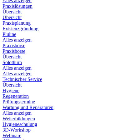
Alles anzeigen
Praxislösungen
Übersicht
Übersicht
Praxisplanung
Existenzgründung
Pluline
Alles anzeigen
Praxisbörse
Praxisbörse
Übersicht
Solothurn
Alles anzeigen
Alles anzeigen
Technischer Service
Übersicht
Hygiene
Regeneration
Prüfungstermine
Wartung und Reparaturen
Alles anzeigen
Weiterbildungen
Hygieneschulung
3D-Workshop
Webinare