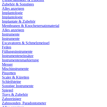
Zubehör & Sonstiges
Alles anzeigen
Implantologie
Implantologie
Implantate & Zubehör
Membranen & Knochenersatzmaterial
Alles anzeigen
Instrumente
Instrumente
Excavatoren & Schmelzmeissel
Feilen
Füllungsinstrumente
Instrumenteneinsätze
Instrumentenmarkierung
Messer
Mischinstrumente
Pinzetten
Scaler & Küretten
Schleifsteine
Sonstige Instrumente
Spiegel
Trays & Zubehör
Zahnreiniger
Zahnsonden, Paradontometer