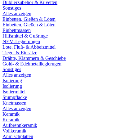
Dublierzubehör & Küvetten
Sonstiges
Alles anzeigen
Einbetten, Gießen & Löten
Einbetten, Gießen & Löten
Einbettmassen
Hilfsmittel & Gußringe
NEM-Legierungen
Lote, Fluß- & Abbeizmittel
Tiegel & Einsätze
Drähte, Klammern & Geschiebe
Gold- & Edelmetalllegierugen
Sonstiges
Alles anzeigen
Isolierung
Isolierung
Isoliermittel
Stumpflacke
Knetmassen
Alles anzeigen
Keramik
Keramik
Aufbrennkeramik
Vollkeramik
Anmischplatten