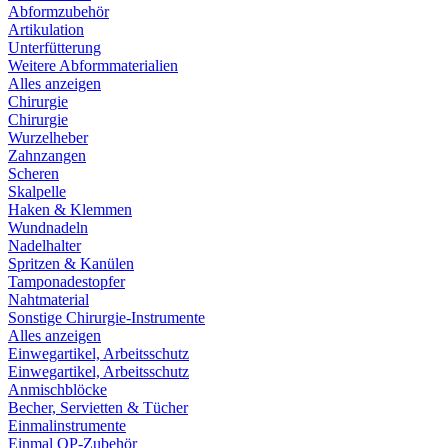
Abformzubehör
Artikulation
Unterfütterung
Weitere Abformmaterialien
Alles anzeigen
Chirurgie
Chirurgie
Wurzelheber
Zahnzangen
Scheren
Skalpelle
Haken & Klemmen
Wundnadeln
Nadelhalter
Spritzen & Kanülen
Tamponadestopfer
Nahtmaterial
Sonstige Chirurgie-Instrumente
Alles anzeigen
Einwegartikel, Arbeitsschutz
Einwegartikel, Arbeitsschutz
Anmischblöcke
Becher, Servietten & Tücher
Einmalinstrumente
Einmal OP-Zubehör