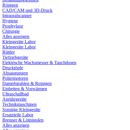
Röntgen
CAD/CAM und 3D-Druck
Intraoralscanner
Hygiene
Prophylaxe
Chirurgie
Alles anzeigen
Kleingeräte Labor
Kleingeräte Labor
Rüttler
Tiefziehgeräte
Elektrische Wachsmesser & Tauchdosen
Drucktöpfe
Absaugungen
Poliermotoren
Dampfstrahlen & Reinigen
Einbetten & Vorwärmen
Ultraschallbad
Anrührgeräte
Technikmaschinen
Sonstige Kleingeräte
Ersatzteile Labor
Brenner & Lötpistolen
Alles anzeigen