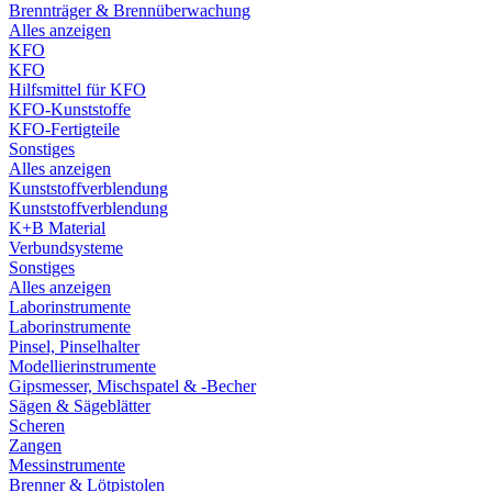
Brennträger & Brennüberwachung
Alles anzeigen
KFO
KFO
Hilfsmittel für KFO
KFO-Kunststoffe
KFO-Fertigteile
Sonstiges
Alles anzeigen
Kunststoffverblendung
Kunststoffverblendung
K+B Material
Verbundsysteme
Sonstiges
Alles anzeigen
Laborinstrumente
Laborinstrumente
Pinsel, Pinselhalter
Modellierinstrumente
Gipsmesser, Mischspatel & -Becher
Sägen & Sägeblätter
Scheren
Zangen
Messinstrumente
Brenner & Lötpistolen