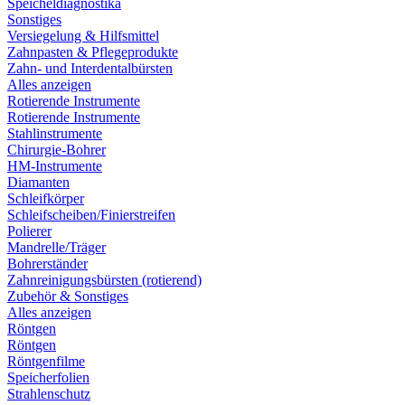
Speicheldiagnostika
Sonstiges
Versiegelung & Hilfsmittel
Zahnpasten & Pflegeprodukte
Zahn- und Interdentalbürsten
Alles anzeigen
Rotierende Instrumente
Rotierende Instrumente
Stahlinstrumente
Chirurgie-Bohrer
HM-Instrumente
Diamanten
Schleifkörper
Schleifscheiben/Finierstreifen
Polierer
Mandrelle/Träger
Bohrerständer
Zahnreinigungsbürsten (rotierend)
Zubehör & Sonstiges
Alles anzeigen
Röntgen
Röntgen
Röntgenfilme
Speicherfolien
Strahlenschutz