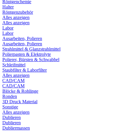
Röntgenchemie
Halter
Röntgenzubehör
Alles anzeigen
Alles anzeigen
Labor
Labor
Ausarbeiten, Polieren
Ausarbeiten, Polieren
Strahlmittel & Glanzstrahlmittel
Polierpasten & Elektrolyte
Polierer, Bürsten & Schwabbel
Schleifmittel
Staubfilter & Laborfilter
Alles anzeigen
CAD/CAM
CAD/CAM
Blöcke & Rohlinge
Ronden
3D Druck Material
Sonstige
Alles anzeigen
Dublieren
Dublieren
Dubliermassen