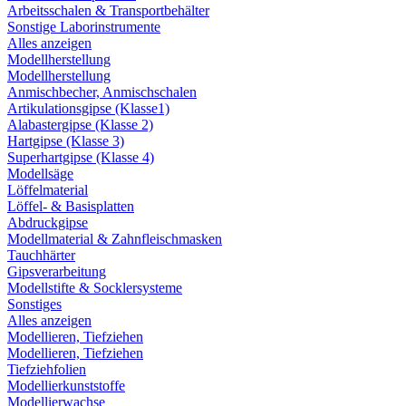
Arbeitsschalen & Transportbehälter
Sonstige Laborinstrumente
Alles anzeigen
Modellherstellung
Modellherstellung
Anmischbecher, Anmischschalen
Artikulationsgipse (Klasse1)
Alabastergipse (Klasse 2)
Hartgipse (Klasse 3)
Superhartgipse (Klasse 4)
Modellsäge
Löffelmaterial
Löffel- & Basisplatten
Abdruckgipse
Modellmaterial & Zahnfleischmasken
Tauchhärter
Gipsverarbeitung
Modellstifte & Socklersysteme
Sonstiges
Alles anzeigen
Modellieren, Tiefziehen
Modellieren, Tiefziehen
Tiefziehfolien
Modellierkunststoffe
Modellierwachse