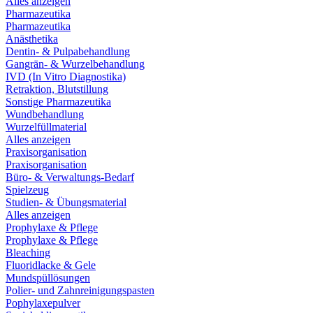
Alles anzeigen
Pharmazeutika
Pharmazeutika
Anästhetika
Dentin- & Pulpabehandlung
Gangrän- & Wurzelbehandlung
IVD (In Vitro Diagnostika)
Retraktion, Blutstillung
Sonstige Pharmazeutika
Wundbehandlung
Wurzelfüllmaterial
Alles anzeigen
Praxisorganisation
Praxisorganisation
Büro- & Verwaltungs-Bedarf
Spielzeug
Studien- & Übungsmaterial
Alles anzeigen
Prophylaxe & Pflege
Prophylaxe & Pflege
Bleaching
Fluoridlacke & Gele
Mundspüllösungen
Polier- und Zahnreinigungspasten
Pophylaxepulver