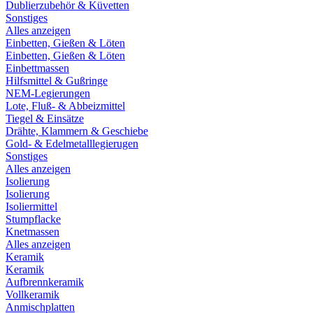
Dublierzubehör & Küvetten
Sonstiges
Alles anzeigen
Einbetten, Gießen & Löten
Einbetten, Gießen & Löten
Einbettmassen
Hilfsmittel & Gußringe
NEM-Legierungen
Lote, Fluß- & Abbeizmittel
Tiegel & Einsätze
Drähte, Klammern & Geschiebe
Gold- & Edelmetalllegierugen
Sonstiges
Alles anzeigen
Isolierung
Isolierung
Isoliermittel
Stumpflacke
Knetmassen
Alles anzeigen
Keramik
Keramik
Aufbrennkeramik
Vollkeramik
Anmischplatten