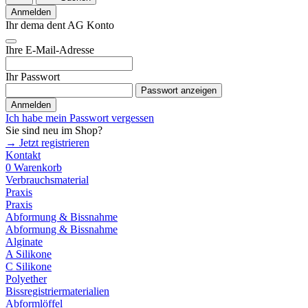
Anmelden
Ihr dema dent AG Konto
Ihre E-Mail-Adresse
Ihr Passwort
Passwort anzeigen
Anmelden
Ich habe mein Passwort vergessen
Sie sind neu im Shop?
→ Jetzt registrieren
Kontakt
0
Warenkorb
Verbrauchsmaterial
Praxis
Praxis
Abformung & Bissnahme
Abformung & Bissnahme
Alginate
A Silikone
C Silikone
Polyether
Bissregistriermaterialien
Abformlöffel