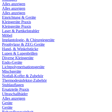
Alles anzeigen
Alles anzeigen
Alles anzeigen
Einrichtung & Geräte
Kleingeräte Praxis
Kleingeräte Praxis
Laser & Partikelstrahler
Möbel
Implantologie- & Chirurgiegeräte
Prophylaxe & ZEG-Geräte
Hand- & Winkelstücke
Lupen & Lupenbrillen
Diverse Kleingeräte
Endo-Geräte
Lichtpolymerisationsgeräte
Mischgeräte
Notfall-Koffer & Zubehör
Thermodesinfektor-Zubehör
Stuhlauflagen
Ersatzteile Praxis
Ultraschallbäder
Alles anzeigen
Geräte
Geräte
Behandlungseinheit