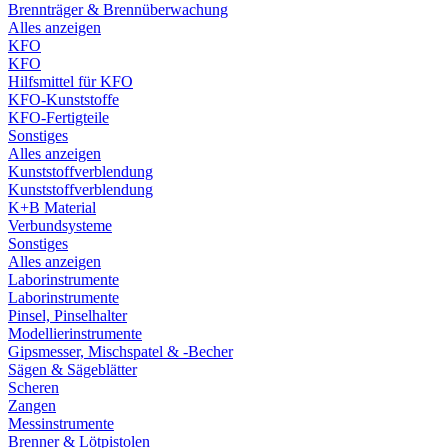
Brennträger & Brennüberwachung
Alles anzeigen
KFO
KFO
Hilfsmittel für KFO
KFO-Kunststoffe
KFO-Fertigteile
Sonstiges
Alles anzeigen
Kunststoffverblendung
Kunststoffverblendung
K+B Material
Verbundsysteme
Sonstiges
Alles anzeigen
Laborinstrumente
Laborinstrumente
Pinsel, Pinselhalter
Modellierinstrumente
Gipsmesser, Mischspatel & -Becher
Sägen & Sägeblätter
Scheren
Zangen
Messinstrumente
Brenner & Lötpistolen