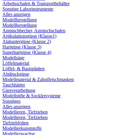
Arbeitsschalen & Transportbehälter
Sonstige Laborinstrumente
Alles anzeigen
Modellherstellung
Modellherstellung
Anmischbecher, Anmischschalen
Artikulationsgipse (Klasse1)
Alabastergipse (Klasse 2)
Hartgipse (Klasse 3)
Superhartgipse (Klasse 4)
Modellsäge
Löffelmaterial
Löffel- & Basisplatten
Abdruckgipse
Modellmaterial & Zahnfleischmasken
Tauchhärter
Gipsverarbeitung
Modellstifte & Socklersysteme
Sonstiges
Alles anzeigen
Modellieren, Tiefziehen
Modellieren, Tiefziehen
Tiefziehfolien
Modellierkunststoffe
Modellierwachse