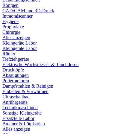
Röntgen
CAD/CAM und 3D-Druck
Intraoralscanner
Hygiene
Prophylaxe
Chirurgie
Alles anzeigen
Kleingeräte Labor
Kleingeräte Labor
Rüttler
Tiefziehgeräte
Elektrische Wachsmesser & Tauchdosen
Drucktöpfe
Absaugungen
Poliermotoren
Dampfstrahlen & Reinigen
Einbetten & Vorwärmen
Ultraschallbad
Anrührgeräte
Technikmaschinen
Sonstige Kleingeräte
Ersatzteile Labor
Brenner & Lötpistolen
Alles anzeigen