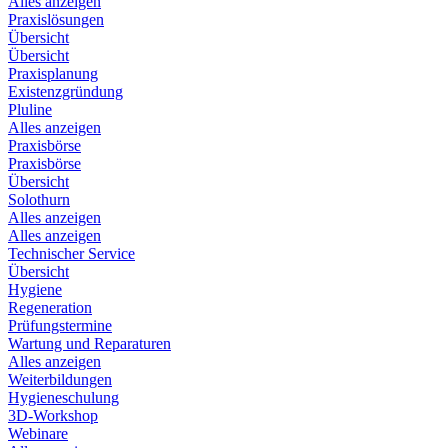
Alles anzeigen
Praxislösungen
Übersicht
Übersicht
Praxisplanung
Existenzgründung
Pluline
Alles anzeigen
Praxisbörse
Praxisbörse
Übersicht
Solothurn
Alles anzeigen
Alles anzeigen
Technischer Service
Übersicht
Hygiene
Regeneration
Prüfungstermine
Wartung und Reparaturen
Alles anzeigen
Weiterbildungen
Hygieneschulung
3D-Workshop
Webinare