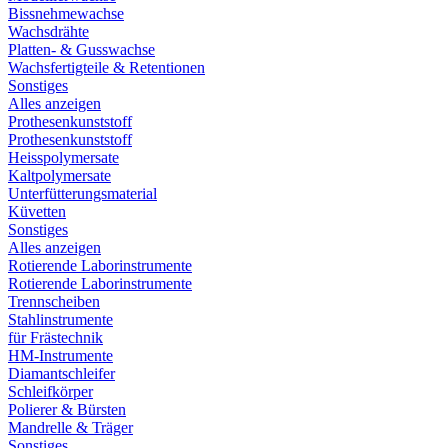
Bissnehmewachse
Wachsdrähte
Platten- & Gusswachse
Wachsfertigteile & Retentionen
Sonstiges
Alles anzeigen
Prothesenkunststoff
Prothesenkunststoff
Heisspolymersate
Kaltpolymersate
Unterfütterungsmaterial
Küvetten
Sonstiges
Alles anzeigen
Rotierende Laborinstrumente
Rotierende Laborinstrumente
Trennscheiben
Stahlinstrumente
für Frästechnik
HM-Instrumente
Diamantschleifer
Schleifkörper
Polierer & Bürsten
Mandrelle & Träger
Sonstiges