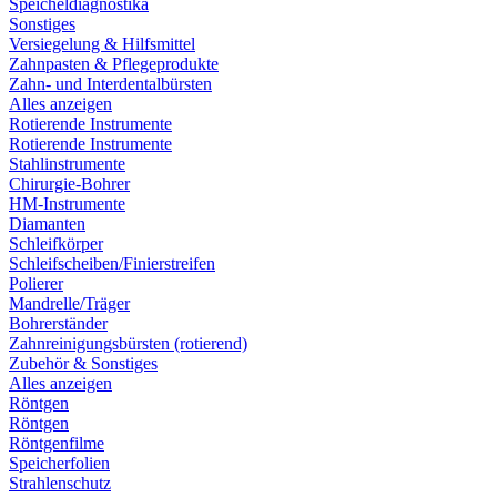
Speicheldiagnostika
Sonstiges
Versiegelung & Hilfsmittel
Zahnpasten & Pflegeprodukte
Zahn- und Interdentalbürsten
Alles anzeigen
Rotierende Instrumente
Rotierende Instrumente
Stahlinstrumente
Chirurgie-Bohrer
HM-Instrumente
Diamanten
Schleifkörper
Schleifscheiben/Finierstreifen
Polierer
Mandrelle/Träger
Bohrerständer
Zahnreinigungsbürsten (rotierend)
Zubehör & Sonstiges
Alles anzeigen
Röntgen
Röntgen
Röntgenfilme
Speicherfolien
Strahlenschutz