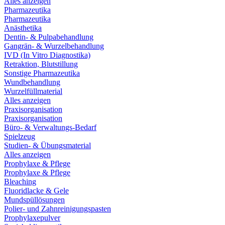
Alles anzeigen
Pharmazeutika
Pharmazeutika
Anästhetika
Dentin- & Pulpabehandlung
Gangrän- & Wurzelbehandlung
IVD (In Vitro Diagnostika)
Retraktion, Blutstillung
Sonstige Pharmazeutika
Wundbehandlung
Wurzelfüllmaterial
Alles anzeigen
Praxisorganisation
Praxisorganisation
Büro- & Verwaltungs-Bedarf
Spielzeug
Studien- & Übungsmaterial
Alles anzeigen
Prophylaxe & Pflege
Prophylaxe & Pflege
Bleaching
Fluoridlacke & Gele
Mundspüllösungen
Polier- und Zahnreinigungspasten
Prophylaxepulver