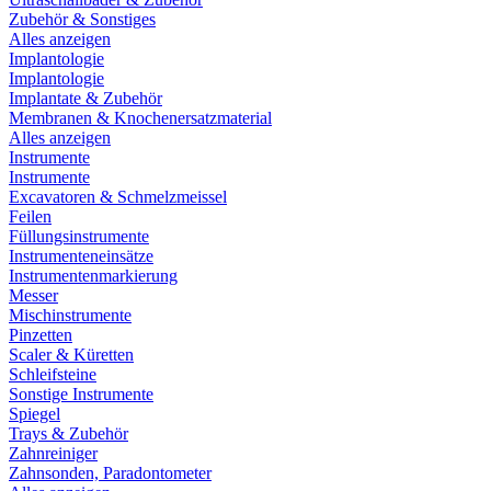
Zubehör & Sonstiges
Alles anzeigen
Implantologie
Implantologie
Implantate & Zubehör
Membranen & Knochenersatzmaterial
Alles anzeigen
Instrumente
Instrumente
Excavatoren & Schmelzmeissel
Feilen
Füllungsinstrumente
Instrumenteneinsätze
Instrumentenmarkierung
Messer
Mischinstrumente
Pinzetten
Scaler & Küretten
Schleifsteine
Sonstige Instrumente
Spiegel
Trays & Zubehör
Zahnreiniger
Zahnsonden, Paradontometer