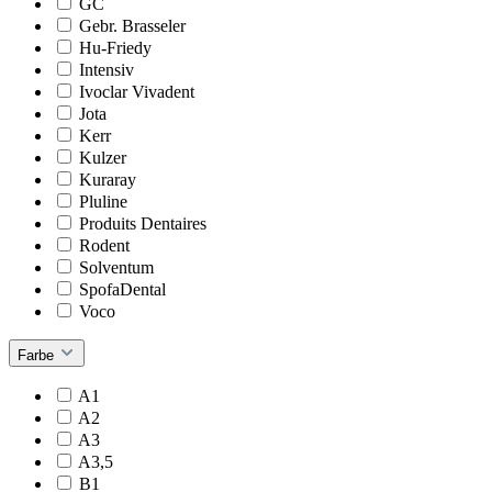
GC
Gebr. Brasseler
Hu-Friedy
Intensiv
Ivoclar Vivadent
Jota
Kerr
Kulzer
Kuraray
Pluline
Produits Dentaires
Rodent
Solventum
SpofaDental
Voco
Farbe
A1
A2
A3
A3,5
B1