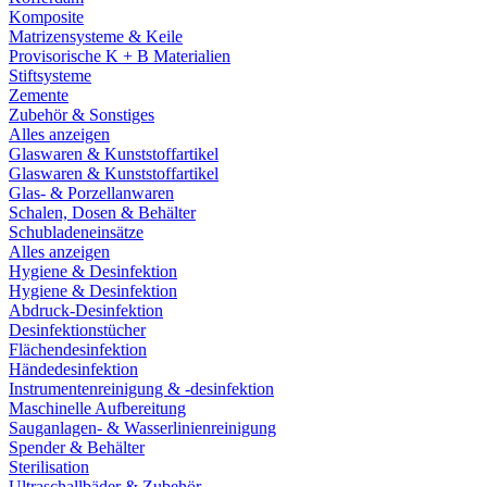
Komposite
Matrizensysteme & Keile
Provisorische K + B Materialien
Stiftsysteme
Zemente
Zubehör & Sonstiges
Alles anzeigen
Glaswaren & Kunststoffartikel
Glaswaren & Kunststoffartikel
Glas- & Porzellanwaren
Schalen, Dosen & Behälter
Schubladeneinsätze
Alles anzeigen
Hygiene & Desinfektion
Hygiene & Desinfektion
Abdruck-Desinfektion
Desinfektionstücher
Flächendesinfektion
Händedesinfektion
Instrumentenreinigung & -desinfektion
Maschinelle Aufbereitung
Sauganlagen- & Wasserlinienreinigung
Spender & Behälter
Sterilisation
Ultraschallbäder & Zubehör