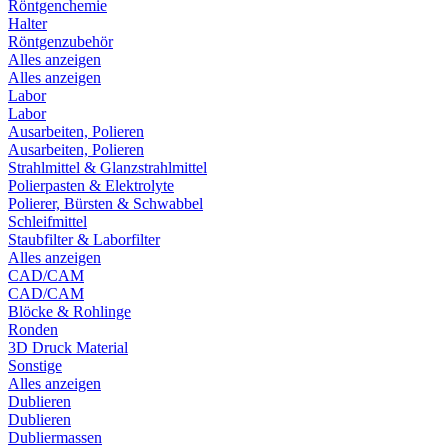
Röntgenchemie
Halter
Röntgenzubehör
Alles anzeigen
Alles anzeigen
Labor
Labor
Ausarbeiten, Polieren
Ausarbeiten, Polieren
Strahlmittel & Glanzstrahlmittel
Polierpasten & Elektrolyte
Polierer, Bürsten & Schwabbel
Schleifmittel
Staubfilter & Laborfilter
Alles anzeigen
CAD/CAM
CAD/CAM
Blöcke & Rohlinge
Ronden
3D Druck Material
Sonstige
Alles anzeigen
Dublieren
Dublieren
Dubliermassen