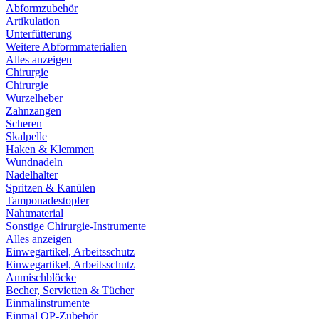
Abformzubehör
Artikulation
Unterfütterung
Weitere Abformmaterialien
Alles anzeigen
Chirurgie
Chirurgie
Wurzelheber
Zahnzangen
Scheren
Skalpelle
Haken & Klemmen
Wundnadeln
Nadelhalter
Spritzen & Kanülen
Tamponadestopfer
Nahtmaterial
Sonstige Chirurgie-Instrumente
Alles anzeigen
Einwegartikel, Arbeitsschutz
Einwegartikel, Arbeitsschutz
Anmischblöcke
Becher, Servietten & Tücher
Einmalinstrumente
Einmal OP-Zubehör