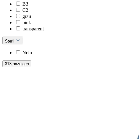
B3
C2
grau
pink
transparent
Steril
Nein
313 anzeigen