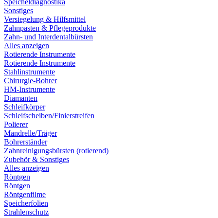
Speicheldiagnostika
Sonstiges
Versiegelung & Hilfsmittel
Zahnpasten & Pflegeprodukte
Zahn- und Interdentalbürsten
Alles anzeigen
Rotierende Instrumente
Rotierende Instrumente
Stahlinstrumente
Chirurgie-Bohrer
HM-Instrumente
Diamanten
Schleifkörper
Schleifscheiben/Finierstreifen
Polierer
Mandrelle/Träger
Bohrerständer
Zahnreinigungsbürsten (rotierend)
Zubehör & Sonstiges
Alles anzeigen
Röntgen
Röntgen
Röntgenfilme
Speicherfolien
Strahlenschutz