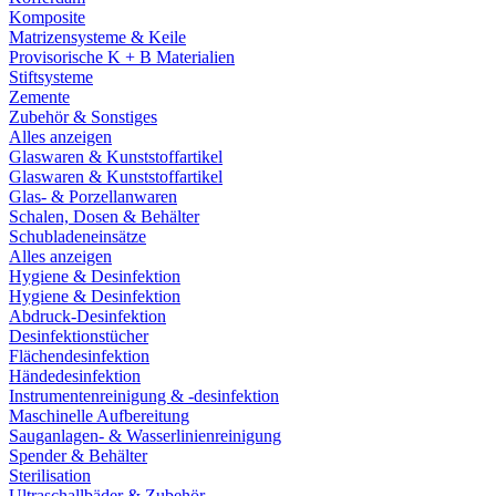
Komposite
Matrizensysteme & Keile
Provisorische K + B Materialien
Stiftsysteme
Zemente
Zubehör & Sonstiges
Alles anzeigen
Glaswaren & Kunststoffartikel
Glaswaren & Kunststoffartikel
Glas- & Porzellanwaren
Schalen, Dosen & Behälter
Schubladeneinsätze
Alles anzeigen
Hygiene & Desinfektion
Hygiene & Desinfektion
Abdruck-Desinfektion
Desinfektionstücher
Flächendesinfektion
Händedesinfektion
Instrumentenreinigung & -desinfektion
Maschinelle Aufbereitung
Sauganlagen- & Wasserlinienreinigung
Spender & Behälter
Sterilisation
Ultraschallbäder & Zubehör