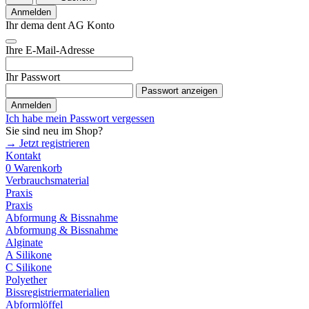
Anmelden
Ihr dema dent AG Konto
Ihre E-Mail-Adresse
Ihr Passwort
Passwort anzeigen
Anmelden
Ich habe mein Passwort vergessen
Sie sind neu im Shop?
→ Jetzt registrieren
Kontakt
0
Warenkorb
Verbrauchsmaterial
Praxis
Praxis
Abformung & Bissnahme
Abformung & Bissnahme
Alginate
A Silikone
C Silikone
Polyether
Bissregistriermaterialien
Abformlöffel