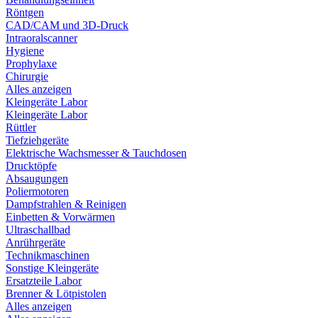
Röntgen
CAD/CAM und 3D-Druck
Intraoralscanner
Hygiene
Prophylaxe
Chirurgie
Alles anzeigen
Kleingeräte Labor
Kleingeräte Labor
Rüttler
Tiefziehgeräte
Elektrische Wachsmesser & Tauchdosen
Drucktöpfe
Absaugungen
Poliermotoren
Dampfstrahlen & Reinigen
Einbetten & Vorwärmen
Ultraschallbad
Anrührgeräte
Technikmaschinen
Sonstige Kleingeräte
Ersatzteile Labor
Brenner & Lötpistolen
Alles anzeigen