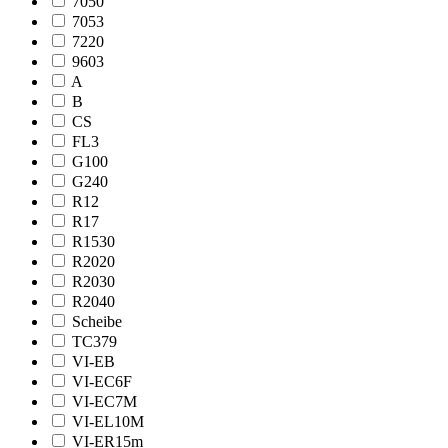
7050
7053
7220
9603
A
B
CS
FL3
G100
G240
R12
R17
R1530
R2020
R2030
R2040
Scheibe
TC379
VI-EB
VI-EC6F
VI-EC7M
VI-EL10M
VI-ER15m