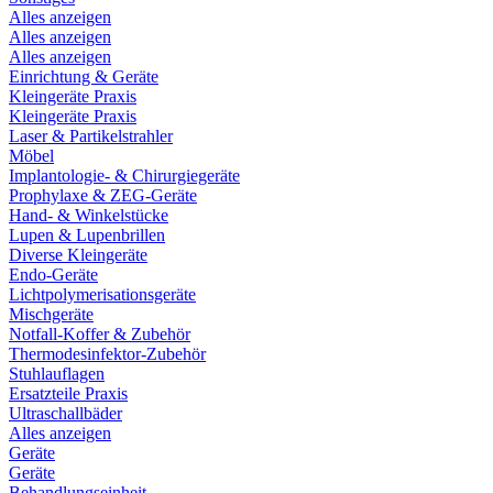
Alles anzeigen
Alles anzeigen
Alles anzeigen
Einrichtung & Geräte
Kleingeräte Praxis
Kleingeräte Praxis
Laser & Partikelstrahler
Möbel
Implantologie- & Chirurgiegeräte
Prophylaxe & ZEG-Geräte
Hand- & Winkelstücke
Lupen & Lupenbrillen
Diverse Kleingeräte
Endo-Geräte
Lichtpolymerisationsgeräte
Mischgeräte
Notfall-Koffer & Zubehör
Thermodesinfektor-Zubehör
Stuhlauflagen
Ersatzteile Praxis
Ultraschallbäder
Alles anzeigen
Geräte
Geräte
Behandlungseinheit