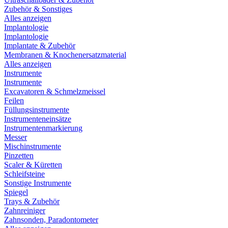
Zubehör & Sonstiges
Alles anzeigen
Implantologie
Implantologie
Implantate & Zubehör
Membranen & Knochenersatzmaterial
Alles anzeigen
Instrumente
Instrumente
Excavatoren & Schmelzmeissel
Feilen
Füllungsinstrumente
Instrumenteneinsätze
Instrumentenmarkierung
Messer
Mischinstrumente
Pinzetten
Scaler & Küretten
Schleifsteine
Sonstige Instrumente
Spiegel
Trays & Zubehör
Zahnreiniger
Zahnsonden, Paradontometer