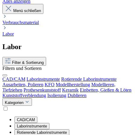
Alles anzeigen
Menü schließen
Verbrauchsmaterial
Labor
Labor
Filter & Sortierung
Filtern und Sortieren
CAD/CAM
Laborinstrumente
Rotierende Laborinstrumente
Ausarbeiten, Polieren
KFO
Modellherstellung
Modellieren,
Tiefziehen
Prothesenkunststoff
Keramik
Einbetten, Gießen & Löten
Kunststoffverblendung
Isolierung
Dublieren
Kategorien
CAD/CAM
Laborinstrumente
Rotierende Laborinstrumente