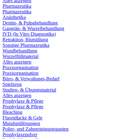
Alles anzeigen
Pharmazeutika
Pharmazeutika
Anästhetika
Dentin- & Pulpabehandlung
Gangrän- & Wurzelbehandlung
IVD (In Vitro Diagnostika)
Retraktion, Blutstillung
Sonstige Pharmazeutika
Wundbehandlung
Wurzelfüllmaterial
Alles anzeigen
Praxisorganisation
Praxisorganisation
Büro- & Verwaltungs-Bedarf
Spielzeug
Studien- & Übungsmaterial
Alles anzeigen
Prophylaxe & Pflege
Prophylaxe & Pflege
Bleaching
Fluoridlacke & Gele
Mundspüllösungen
Polier- und Zahnreinigungspasten
Prophylaxepulver