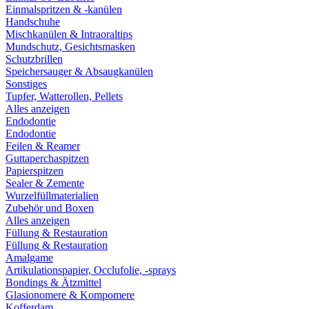
Einmalspritzen & -kanülen
Handschuhe
Mischkanülen & Intraoraltips
Mundschutz, Gesichtsmasken
Schutzbrillen
Speichersauger & Absaugkanülen
Sonstiges
Tupfer, Watterollen, Pellets
Alles anzeigen
Endodontie
Endodontie
Feilen & Reamer
Guttaperchaspitzen
Papierspitzen
Sealer & Zemente
Wurzelfüllmaterialien
Zubehör und Boxen
Alles anzeigen
Füllung & Restauration
Füllung & Restauration
Amalgame
Artikulationspapier, Occlufolie, -sprays
Bondings & Ätzmittel
Glasionomere & Kompomere
Kofferdam