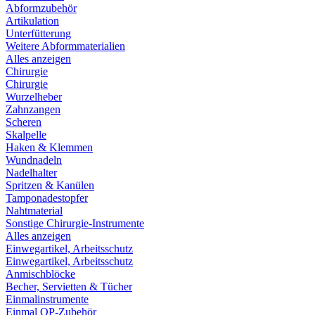
Abformzubehör
Artikulation
Unterfütterung
Weitere Abformmaterialien
Alles anzeigen
Chirurgie
Chirurgie
Wurzelheber
Zahnzangen
Scheren
Skalpelle
Haken & Klemmen
Wundnadeln
Nadelhalter
Spritzen & Kanülen
Tamponadestopfer
Nahtmaterial
Sonstige Chirurgie-Instrumente
Alles anzeigen
Einwegartikel, Arbeitsschutz
Einwegartikel, Arbeitsschutz
Anmischblöcke
Becher, Servietten & Tücher
Einmalinstrumente
Einmal OP-Zubehör