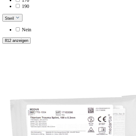
170
190
Steril
Nein
812 anzeigen