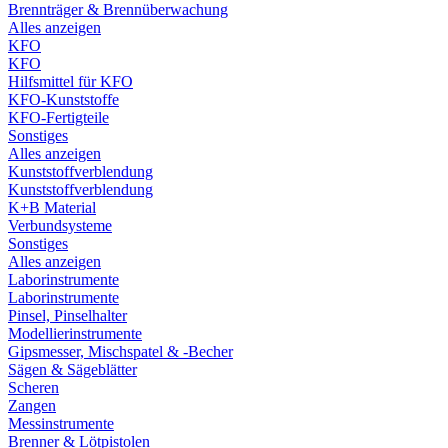
Brennträger & Brennüberwachung
Alles anzeigen
KFO
KFO
Hilfsmittel für KFO
KFO-Kunststoffe
KFO-Fertigteile
Sonstiges
Alles anzeigen
Kunststoffverblendung
Kunststoffverblendung
K+B Material
Verbundsysteme
Sonstiges
Alles anzeigen
Laborinstrumente
Laborinstrumente
Pinsel, Pinselhalter
Modellierinstrumente
Gipsmesser, Mischspatel & -Becher
Sägen & Sägeblätter
Scheren
Zangen
Messinstrumente
Brenner & Lötpistolen