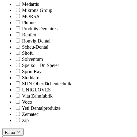
Medartis
Mikrona Group
MORSA
Pluline
Produits Dentaires
Renfert
Ronvig Dental
Scheu-Dental
Shofu
Solventum
Speiko - Dr. Speier
SprintRay
Stoddard
SUN Oberflächentechnik
UNIGLOVES
Vita Zahnfabrik
Voco
Yeti Dentalprodukte
Zematec
Zip
Farbe