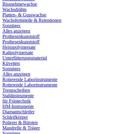
Bissnehmewachse
Wachsdrähte
Platten- & Gusswachse
Wachsfertigteile & Retentionen
Sonstiges
Alles anzeigen
Prothesenkunststoff
Prothesenkunststoff
Heisspolymersate
Kaltpolymersate
Unterfütterungsmaterial
Küvetten
Sonstiges
Alles anzeigen
Rotierende Laborinstrumente
Rotierende Laborinstrumente
Trennscheiben
Stahlinstrumente
für Frästechnik
HM-Instrumente
Diamantschleifer
Schleifkörper
Polierer & Bürsten
Mandrelle & Träger
Sonstiges