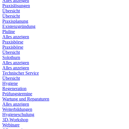
Alles anzeigen
Praxislösungen
Übersicht
Übersicht
Praxisplanung
Existenzgründung
Pluline
Alles anzeigen
Praxisbörse
Praxisbörse
Übersicht
Solothurn
Alles anzeigen
Alles anzeigen
Technischer Service
Übersicht
Hygiene
Regeneration
Prüfungstermine
Wartung und Reparaturen
Alles anzeigen
Weiterbildungen
Hygieneschulung
3D-Workshop
Webinare