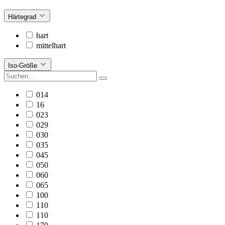
Härtegrad
hart
mittelhart
Iso-Größe
014
16
023
029
030
035
045
050
060
065
100
110
110