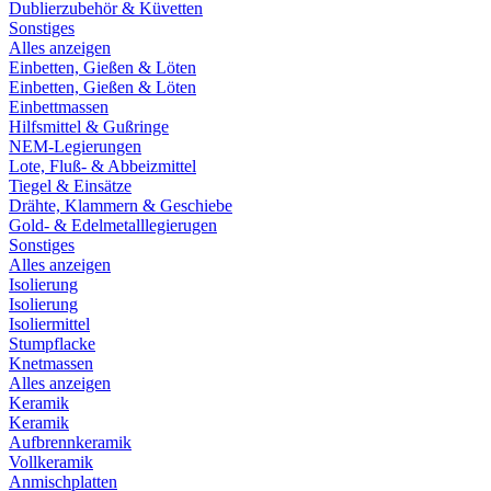
Dublierzubehör & Küvetten
Sonstiges
Alles anzeigen
Einbetten, Gießen & Löten
Einbetten, Gießen & Löten
Einbettmassen
Hilfsmittel & Gußringe
NEM-Legierungen
Lote, Fluß- & Abbeizmittel
Tiegel & Einsätze
Drähte, Klammern & Geschiebe
Gold- & Edelmetalllegierugen
Sonstiges
Alles anzeigen
Isolierung
Isolierung
Isoliermittel
Stumpflacke
Knetmassen
Alles anzeigen
Keramik
Keramik
Aufbrennkeramik
Vollkeramik
Anmischplatten