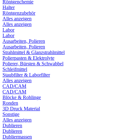
Röntgenchemie
Halter
Röntgenzubehör
Alles anzeigen
Alles anzeigen
Labor
Labor
Ausarbeiten, Polieren
Ausarbeiten, Polieren
Strahlmittel & Glanzstrahlmittel
Polierpasten & Elektrolyte
Polierer, Bürsten & Schwabbel
Schleifmittel
Staubfilter & Laborfilter
Alles anzeigen
CAD/CAM
CAD/CAM
Blöcke & Rohlinge
Ronden
3D Druck Material
Sonstige
Alles anzeigen
Dublieren
Dublieren
Dubliermassen