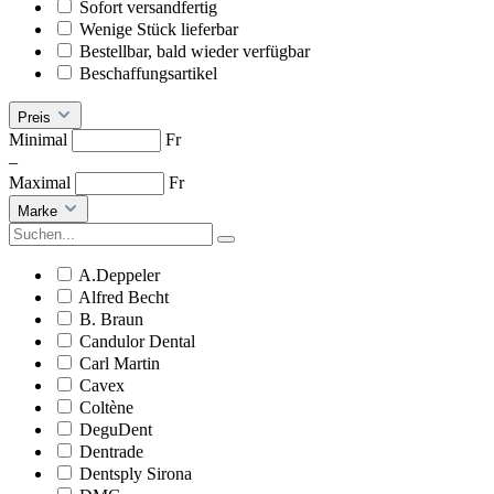
Sofort versandfertig
Wenige Stück lieferbar
Bestellbar, bald wieder verfügbar
Beschaffungsartikel
Preis
Minimal
Fr
–
Maximal
Fr
Marke
A.Deppeler
Alfred Becht
B. Braun
Candulor Dental
Carl Martin
Cavex
Coltène
DeguDent
Dentrade
Dentsply Sirona