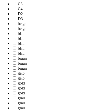
C3
C4
D2
D3
beige
beige
blau
blau
blau
blau
blau
braun
braun
braun
gelb
gelb
gold
gold
gold
grau
grau
grau