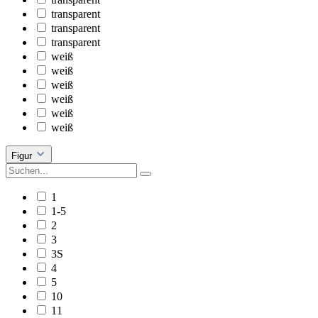
transparent
transparent
transparent
weiß
weiß
weiß
weiß
weiß
weiß
Figur
1
1-5
2
3
3S
4
5
10
11