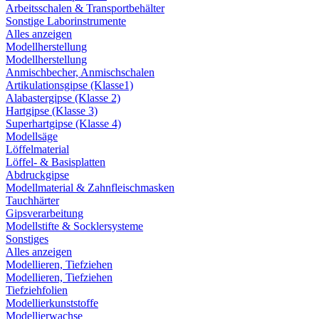
Arbeitsschalen & Transportbehälter
Sonstige Laborinstrumente
Alles anzeigen
Modellherstellung
Modellherstellung
Anmischbecher, Anmischschalen
Artikulationsgipse (Klasse1)
Alabastergipse (Klasse 2)
Hartgipse (Klasse 3)
Superhartgipse (Klasse 4)
Modellsäge
Löffelmaterial
Löffel- & Basisplatten
Abdruckgipse
Modellmaterial & Zahnfleischmasken
Tauchhärter
Gipsverarbeitung
Modellstifte & Socklersysteme
Sonstiges
Alles anzeigen
Modellieren, Tiefziehen
Modellieren, Tiefziehen
Tiefziehfolien
Modellierkunststoffe
Modellierwachse