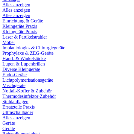
Alles anzeigen
Alles anzeigen
Alles anzeigen
Einrichtung & Geräte
Kleingeräte Praxis
Kleingeräte Praxis
Laser & Partikelstrahler
Möbel
Implantologie- & Chirurgiegeräte
Prophylaxe & ZEG-Geräte
Hand- & Winkelstücke
Lupen & Lupenbrillen
Diverse Kleingeräte
Endo-Geräte
Lichtpolymerisationsgeräte
Mischgeräte
Notfall-Koffer & Zubehör
Thermodesinfektor-Zubehör
Stuhlauflagen
Ersatzteile Praxis
Ultraschallbäder
Alles anzeigen
Geräte
Geräte
Behandlungseinheit