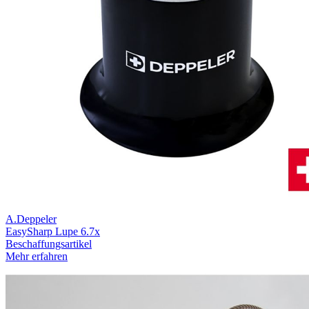
A.Deppeler
EasySharp Lupe 6.7x
Beschaffungsartikel
Mehr erfahren