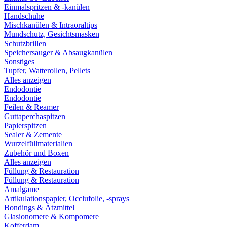
Einmalspritzen & -kanülen
Handschuhe
Mischkanülen & Intraoraltips
Mundschutz, Gesichtsmasken
Schutzbrillen
Speichersauger & Absaugkanülen
Sonstiges
Tupfer, Watterollen, Pellets
Alles anzeigen
Endodontie
Endodontie
Feilen & Reamer
Guttaperchaspitzen
Papierspitzen
Sealer & Zemente
Wurzelfüllmaterialien
Zubehör und Boxen
Alles anzeigen
Füllung & Restauration
Füllung & Restauration
Amalgame
Artikulationspapier, Occlufolie, -sprays
Bondings & Ätzmittel
Glasionomere & Kompomere
Kofferdam