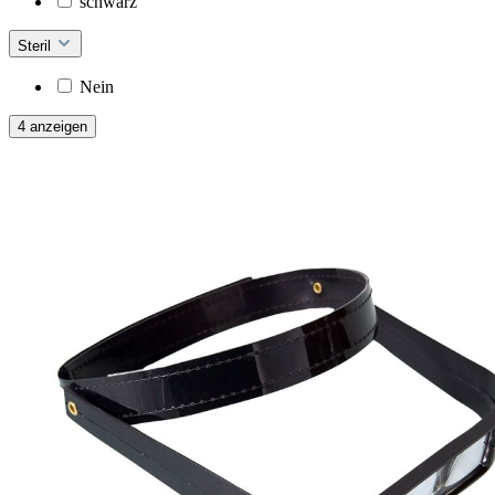
schwarz
Steril
Nein
4 anzeigen