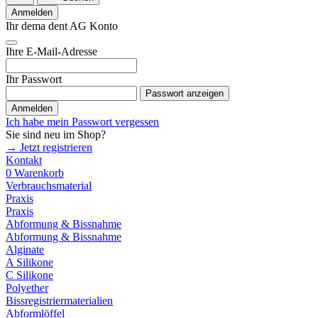
Anmelden
Ihr dema dent AG Konto
Ihre E-Mail-Adresse
Ihr Passwort
Passwort anzeigen
Anmelden
Ich habe mein Passwort vergessen
Sie sind neu im Shop?
→ Jetzt registrieren
Kontakt
0
Warenkorb
Verbrauchsmaterial
Praxis
Praxis
Abformung & Bissnahme
Abformung & Bissnahme
Alginate
A Silikone
C Silikone
Polyether
Bissregistriermaterialien
Abformlöffel