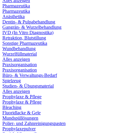
Alles anzeigen
Pharmazeutika
Pharmazeutika
Anästhetika
Dentin- & Pulpabehandlung
Gangrän- & Wurzelbehandlung
IVD (In Vitro Diagnostika)
Retraktion, Blutstillung
Sonstige Pharmazeutika
Wundbehandlung
Wurzelfüllmaterial
Alles anzeigen
Praxisorganisation
Praxisorganisation
Büro- & Verwaltungs-Bedarf
Spielzeug
Studien- & Übungsmaterial
Alles anzeigen
Prophylaxe & Pflege
Prophylaxe & Pflege
Bleaching
Fluoridlacke & Gele
Mundspüllösungen
Polier- und Zahnreinigungspasten
Prophylaxepulver