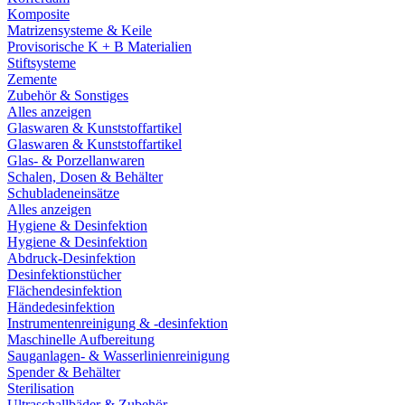
Komposite
Matrizensysteme & Keile
Provisorische K + B Materialien
Stiftsysteme
Zemente
Zubehör & Sonstiges
Alles anzeigen
Glaswaren & Kunststoffartikel
Glaswaren & Kunststoffartikel
Glas- & Porzellanwaren
Schalen, Dosen & Behälter
Schubladeneinsätze
Alles anzeigen
Hygiene & Desinfektion
Hygiene & Desinfektion
Abdruck-Desinfektion
Desinfektionstücher
Flächendesinfektion
Händedesinfektion
Instrumentenreinigung & -desinfektion
Maschinelle Aufbereitung
Sauganlagen- & Wasserlinienreinigung
Spender & Behälter
Sterilisation
Ultraschallbäder & Zubehör