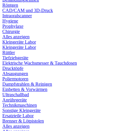
Röntgen
CAD/CAM und 3D-Druck
Intraoralscanner
Hygiene
Prophylaxe
Chirurgie
Alles anzeigen
Kleingeräte Labor
Kleingeräte Labor
Rüttler
Tiefziehgeräte
Elektrische Wachsmesser & Tauchdosen
Drucktöpfe
Absaugungen
Poliermotoren
Dampfstrahlen & Reinigen
Einbetten & Vorwärmen
Ultraschallbad
Anrührgeräte
Technikmaschinen
Sonstige Kleingeräte
Ersatzteile Labor
Brenner & Lötpistolen
Alles anzeigen