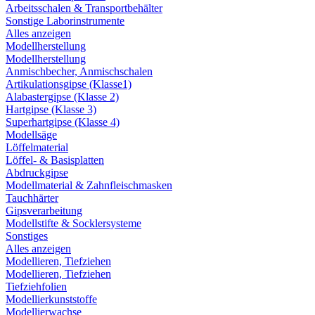
Arbeitsschalen & Transportbehälter
Sonstige Laborinstrumente
Alles anzeigen
Modellherstellung
Modellherstellung
Anmischbecher, Anmischschalen
Artikulationsgipse (Klasse1)
Alabastergipse (Klasse 2)
Hartgipse (Klasse 3)
Superhartgipse (Klasse 4)
Modellsäge
Löffelmaterial
Löffel- & Basisplatten
Abdruckgipse
Modellmaterial & Zahnfleischmasken
Tauchhärter
Gipsverarbeitung
Modellstifte & Socklersysteme
Sonstiges
Alles anzeigen
Modellieren, Tiefziehen
Modellieren, Tiefziehen
Tiefziehfolien
Modellierkunststoffe
Modellierwachse