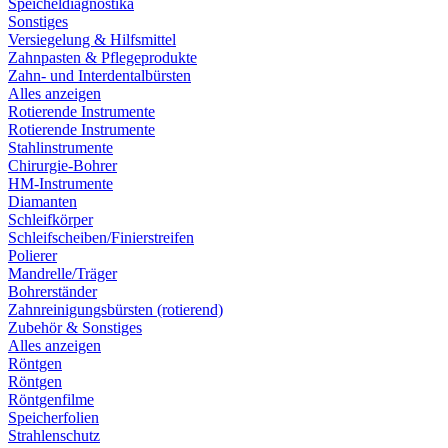
Speicheldiagnostika
Sonstiges
Versiegelung & Hilfsmittel
Zahnpasten & Pflegeprodukte
Zahn- und Interdentalbürsten
Alles anzeigen
Rotierende Instrumente
Rotierende Instrumente
Stahlinstrumente
Chirurgie-Bohrer
HM-Instrumente
Diamanten
Schleifkörper
Schleifscheiben/Finierstreifen
Polierer
Mandrelle/Träger
Bohrerständer
Zahnreinigungsbürsten (rotierend)
Zubehör & Sonstiges
Alles anzeigen
Röntgen
Röntgen
Röntgenfilme
Speicherfolien
Strahlenschutz