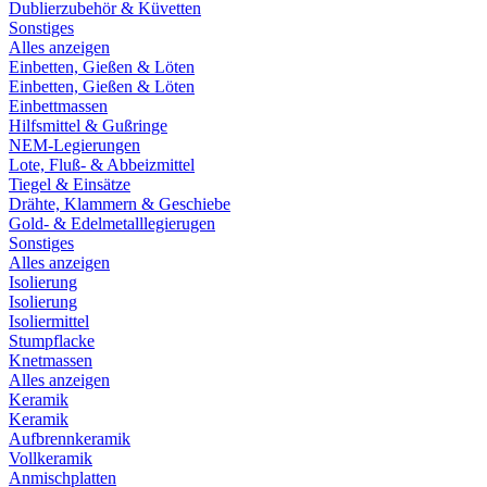
Dublierzubehör & Küvetten
Sonstiges
Alles anzeigen
Einbetten, Gießen & Löten
Einbetten, Gießen & Löten
Einbettmassen
Hilfsmittel & Gußringe
NEM-Legierungen
Lote, Fluß- & Abbeizmittel
Tiegel & Einsätze
Drähte, Klammern & Geschiebe
Gold- & Edelmetalllegierugen
Sonstiges
Alles anzeigen
Isolierung
Isolierung
Isoliermittel
Stumpflacke
Knetmassen
Alles anzeigen
Keramik
Keramik
Aufbrennkeramik
Vollkeramik
Anmischplatten