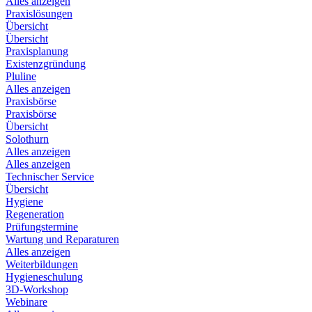
Alles anzeigen
Praxislösungen
Übersicht
Übersicht
Praxisplanung
Existenzgründung
Pluline
Alles anzeigen
Praxisbörse
Praxisbörse
Übersicht
Solothurn
Alles anzeigen
Alles anzeigen
Technischer Service
Übersicht
Hygiene
Regeneration
Prüfungstermine
Wartung und Reparaturen
Alles anzeigen
Weiterbildungen
Hygieneschulung
3D-Workshop
Webinare