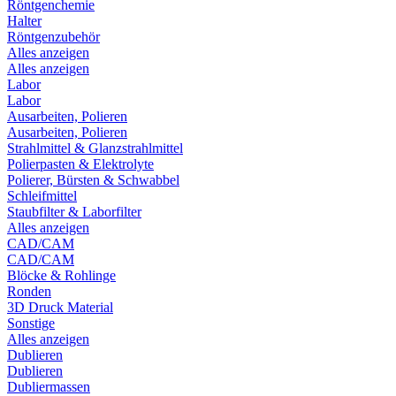
Röntgenchemie
Halter
Röntgenzubehör
Alles anzeigen
Alles anzeigen
Labor
Labor
Ausarbeiten, Polieren
Ausarbeiten, Polieren
Strahlmittel & Glanzstrahlmittel
Polierpasten & Elektrolyte
Polierer, Bürsten & Schwabbel
Schleifmittel
Staubfilter & Laborfilter
Alles anzeigen
CAD/CAM
CAD/CAM
Blöcke & Rohlinge
Ronden
3D Druck Material
Sonstige
Alles anzeigen
Dublieren
Dublieren
Dubliermassen