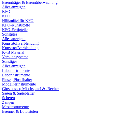
Brennträger & Brennüberwachung
Alles anzeigen
KFO
KFO
Hilfsmittel für KFO
KFO-Kunststoffe
KFO-Fertigteile
Sonstiges
Alles anzeigen
Kunststoffverblendung
Kunststoffverblendung
K+B Material
Verbundsysteme
Sonstiges
Alles anzeigen
Laborinstrumente
Laborinstrumente
Pinsel, Pinselhalter
Modellierinstrumente
Gipsmesser, Mischspatel & -Becher
Sägen & Sägeblätter
Scheren
Zangen
Messinstrumente
Brenner & Lötpistolen