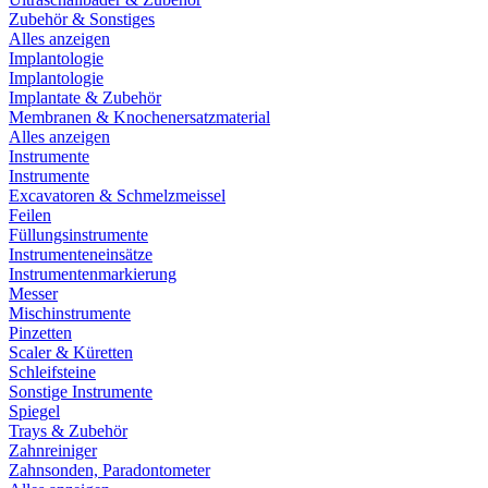
Zubehör & Sonstiges
Alles anzeigen
Implantologie
Implantologie
Implantate & Zubehör
Membranen & Knochenersatzmaterial
Alles anzeigen
Instrumente
Instrumente
Excavatoren & Schmelzmeissel
Feilen
Füllungsinstrumente
Instrumenteneinsätze
Instrumentenmarkierung
Messer
Mischinstrumente
Pinzetten
Scaler & Küretten
Schleifsteine
Sonstige Instrumente
Spiegel
Trays & Zubehör
Zahnreiniger
Zahnsonden, Paradontometer