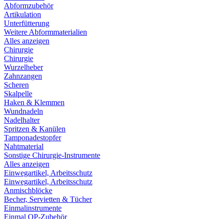
Abformzubehör
Artikulation
Unterfütterung
Weitere Abformmaterialien
Alles anzeigen
Chirurgie
Chirurgie
Wurzelheber
Zahnzangen
Scheren
Skalpelle
Haken & Klemmen
Wundnadeln
Nadelhalter
Spritzen & Kanülen
Tamponadestopfer
Nahtmaterial
Sonstige Chirurgie-Instrumente
Alles anzeigen
Einwegartikel, Arbeitsschutz
Einwegartikel, Arbeitsschutz
Anmischblöcke
Becher, Servietten & Tücher
Einmalinstrumente
Einmal OP-Zubehör