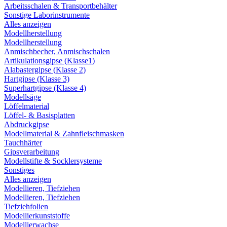
Arbeitsschalen & Transportbehälter
Sonstige Laborinstrumente
Alles anzeigen
Modellherstellung
Modellherstellung
Anmischbecher, Anmischschalen
Artikulationsgipse (Klasse1)
Alabastergipse (Klasse 2)
Hartgipse (Klasse 3)
Superhartgipse (Klasse 4)
Modellsäge
Löffelmaterial
Löffel- & Basisplatten
Abdruckgipse
Modellmaterial & Zahnfleischmasken
Tauchhärter
Gipsverarbeitung
Modellstifte & Socklersysteme
Sonstiges
Alles anzeigen
Modellieren, Tiefziehen
Modellieren, Tiefziehen
Tiefziehfolien
Modellierkunststoffe
Modellierwachse