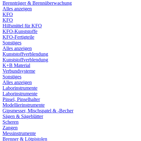
Brennträger & Brennüberwachung
Alles anzeigen
KFO
KFO
Hilfsmittel für KFO
KFO-Kunststoffe
KFO-Fertigteile
Sonstiges
Alles anzeigen
Kunststoffverblendung
Kunststoffverblendung
K+B Material
Verbundsysteme
Sonstiges
Alles anzeigen
Laborinstrumente
Laborinstrumente
Pinsel, Pinselhalter
Modellierinstrumente
Gipsmesser, Mischspatel & -Becher
Sägen & Sägeblätter
Scheren
Zangen
Messinstrumente
Brenner & Lötpistolen