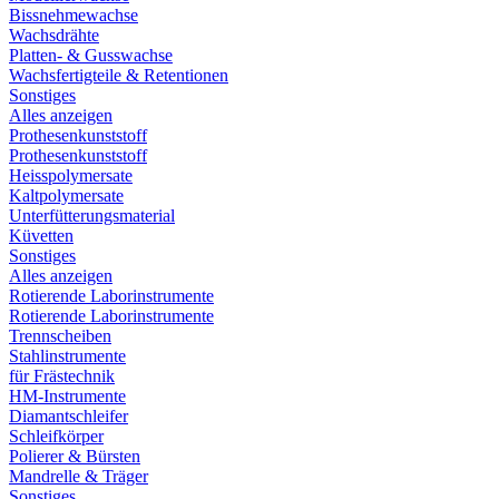
Bissnehmewachse
Wachsdrähte
Platten- & Gusswachse
Wachsfertigteile & Retentionen
Sonstiges
Alles anzeigen
Prothesenkunststoff
Prothesenkunststoff
Heisspolymersate
Kaltpolymersate
Unterfütterungsmaterial
Küvetten
Sonstiges
Alles anzeigen
Rotierende Laborinstrumente
Rotierende Laborinstrumente
Trennscheiben
Stahlinstrumente
für Frästechnik
HM-Instrumente
Diamantschleifer
Schleifkörper
Polierer & Bürsten
Mandrelle & Träger
Sonstiges