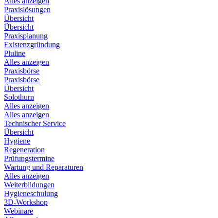
Alles anzeigen
Praxislösungen
Übersicht
Übersicht
Praxisplanung
Existenzgründung
Pluline
Alles anzeigen
Praxisbörse
Praxisbörse
Übersicht
Solothurn
Alles anzeigen
Alles anzeigen
Technischer Service
Übersicht
Hygiene
Regeneration
Prüfungstermine
Wartung und Reparaturen
Alles anzeigen
Weiterbildungen
Hygieneschulung
3D-Workshop
Webinare