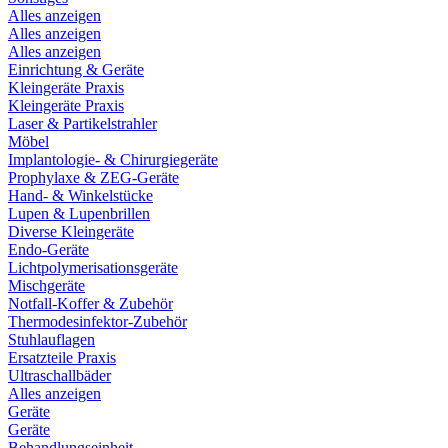
Alles anzeigen
Alles anzeigen
Alles anzeigen
Einrichtung & Geräte
Kleingeräte Praxis
Kleingeräte Praxis
Laser & Partikelstrahler
Möbel
Implantologie- & Chirurgiegeräte
Prophylaxe & ZEG-Geräte
Hand- & Winkelstücke
Lupen & Lupenbrillen
Diverse Kleingeräte
Endo-Geräte
Lichtpolymerisationsgeräte
Mischgeräte
Notfall-Koffer & Zubehör
Thermodesinfektor-Zubehör
Stuhlauflagen
Ersatzteile Praxis
Ultraschallbäder
Alles anzeigen
Geräte
Geräte
Behandlungseinheit