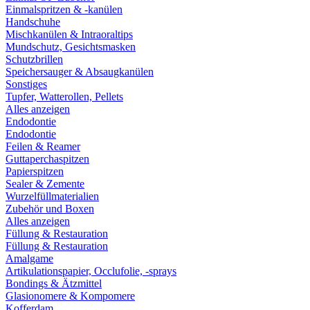
Einmalspritzen & -kanülen
Handschuhe
Mischkanülen & Intraoraltips
Mundschutz, Gesichtsmasken
Schutzbrillen
Speichersauger & Absaugkanülen
Sonstiges
Tupfer, Watterollen, Pellets
Alles anzeigen
Endodontie
Endodontie
Feilen & Reamer
Guttaperchaspitzen
Papierspitzen
Sealer & Zemente
Wurzelfüllmaterialien
Zubehör und Boxen
Alles anzeigen
Füllung & Restauration
Füllung & Restauration
Amalgame
Artikulationspapier, Occlufolie, -sprays
Bondings & Ätzmittel
Glasionomere & Kompomere
Kofferdam