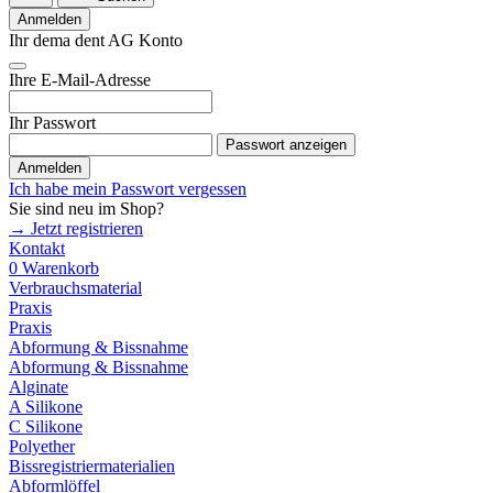
Anmelden
Ihr dema dent AG Konto
Ihre E-Mail-Adresse
Ihr Passwort
Passwort anzeigen
Anmelden
Ich habe mein Passwort vergessen
Sie sind neu im Shop?
→ Jetzt registrieren
Kontakt
0
Warenkorb
Verbrauchsmaterial
Praxis
Praxis
Abformung & Bissnahme
Abformung & Bissnahme
Alginate
A Silikone
C Silikone
Polyether
Bissregistriermaterialien
Abformlöffel