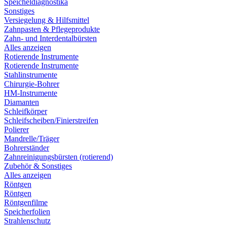
Speicheldiagnostika
Sonstiges
Versiegelung & Hilfsmittel
Zahnpasten & Pflegeprodukte
Zahn- und Interdentalbürsten
Alles anzeigen
Rotierende Instrumente
Rotierende Instrumente
Stahlinstrumente
Chirurgie-Bohrer
HM-Instrumente
Diamanten
Schleifkörper
Schleifscheiben/Finierstreifen
Polierer
Mandrelle/Träger
Bohrerständer
Zahnreinigungsbürsten (rotierend)
Zubehör & Sonstiges
Alles anzeigen
Röntgen
Röntgen
Röntgenfilme
Speicherfolien
Strahlenschutz