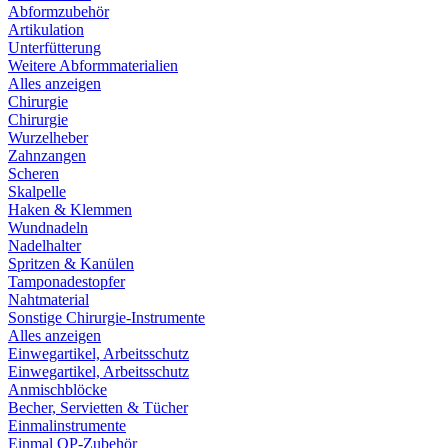
Abformzubehör
Artikulation
Unterfütterung
Weitere Abformmaterialien
Alles anzeigen
Chirurgie
Chirurgie
Wurzelheber
Zahnzangen
Scheren
Skalpelle
Haken & Klemmen
Wundnadeln
Nadelhalter
Spritzen & Kanülen
Tamponadestopfer
Nahtmaterial
Sonstige Chirurgie-Instrumente
Alles anzeigen
Einwegartikel, Arbeitsschutz
Einwegartikel, Arbeitsschutz
Anmischblöcke
Becher, Servietten & Tücher
Einmalinstrumente
Einmal OP-Zubehör