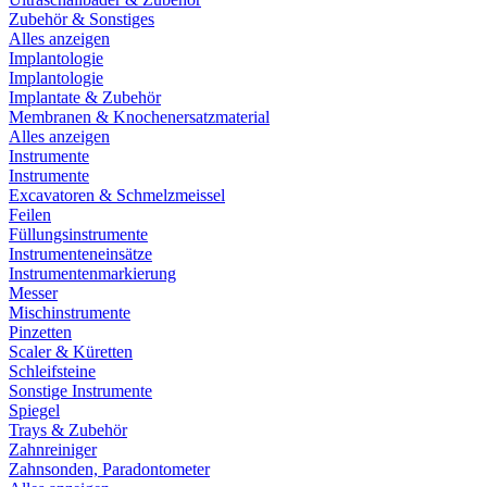
Zubehör & Sonstiges
Alles anzeigen
Implantologie
Implantologie
Implantate & Zubehör
Membranen & Knochenersatzmaterial
Alles anzeigen
Instrumente
Instrumente
Excavatoren & Schmelzmeissel
Feilen
Füllungsinstrumente
Instrumenteneinsätze
Instrumentenmarkierung
Messer
Mischinstrumente
Pinzetten
Scaler & Küretten
Schleifsteine
Sonstige Instrumente
Spiegel
Trays & Zubehör
Zahnreiniger
Zahnsonden, Paradontometer