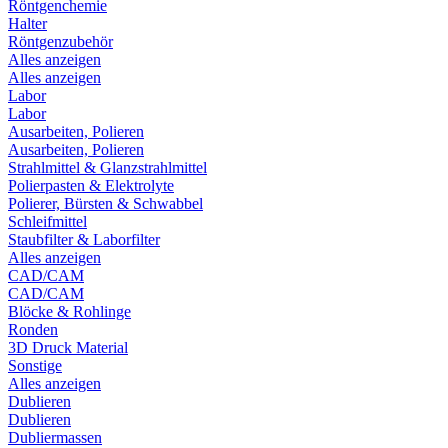
Röntgenchemie
Halter
Röntgenzubehör
Alles anzeigen
Alles anzeigen
Labor
Labor
Ausarbeiten, Polieren
Ausarbeiten, Polieren
Strahlmittel & Glanzstrahlmittel
Polierpasten & Elektrolyte
Polierer, Bürsten & Schwabbel
Schleifmittel
Staubfilter & Laborfilter
Alles anzeigen
CAD/CAM
CAD/CAM
Blöcke & Rohlinge
Ronden
3D Druck Material
Sonstige
Alles anzeigen
Dublieren
Dublieren
Dubliermassen