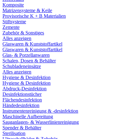
Komposite
Matrizensysteme & Keile
Provisorische K + B Materialien
Stiftsysteme
Zemente
Zubehör & Sonstiges
Alles anzeigen
Glaswaren & Kunststoffartikel
Glaswaren & Kunststoffartikel
Glas- & Porzellanwaren
Schalen, Dosen & Behälter
Schubladeneinsätze
Alles anzeigen
Hygiene & Desinfektion
Hygiene & Desinfektion
Abdruck-Desinfektion
Desinfektionstücher
Flächendesinfektion
Händedesinfektion
Instrumentenreinigung & -desinfektion
Maschinelle Aufbereitung
Sauganlagen- & Wasserlinienreinigung
Spender & Behälter
Sterilisation
Ultraschallbäder & Zubehör