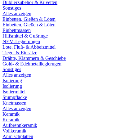
Dublierzubehör & Küvetten
Sonstiges
Alles anzeigen
Einbetten, Gießen & Löten
Einbetten, Gießen & Löten
Einbettmassen
Hilfsmittel & Gußringe
NEM-Legierungen
Lote, Fluß- & Abbeizmittel
Tiegel & Einsätze
Drähte, Klammern & Geschiebe
Gold- & Edelmetalllegierugen
Sonstiges
Alles anzeigen
Isolierung
Isolierung
Isoliermittel
Stumpflacke
Knetmassen
Alles anzeigen
Keramik
Keramik
Aufbrennkeramik
Vollkeramik
Anmischplatten