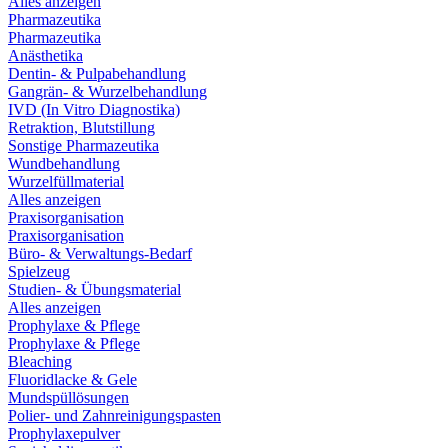
Alles anzeigen
Pharmazeutika
Pharmazeutika
Anästhetika
Dentin- & Pulpabehandlung
Gangrän- & Wurzelbehandlung
IVD (In Vitro Diagnostika)
Retraktion, Blutstillung
Sonstige Pharmazeutika
Wundbehandlung
Wurzelfüllmaterial
Alles anzeigen
Praxisorganisation
Praxisorganisation
Büro- & Verwaltungs-Bedarf
Spielzeug
Studien- & Übungsmaterial
Alles anzeigen
Prophylaxe & Pflege
Prophylaxe & Pflege
Bleaching
Fluoridlacke & Gele
Mundspüllösungen
Polier- und Zahnreinigungspasten
Prophylaxepulver