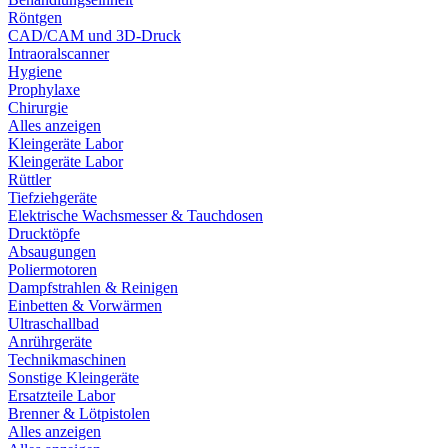
Röntgen
CAD/CAM und 3D-Druck
Intraoralscanner
Hygiene
Prophylaxe
Chirurgie
Alles anzeigen
Kleingeräte Labor
Kleingeräte Labor
Rüttler
Tiefziehgeräte
Elektrische Wachsmesser & Tauchdosen
Drucktöpfe
Absaugungen
Poliermotoren
Dampfstrahlen & Reinigen
Einbetten & Vorwärmen
Ultraschallbad
Anrührgeräte
Technikmaschinen
Sonstige Kleingeräte
Ersatzteile Labor
Brenner & Lötpistolen
Alles anzeigen