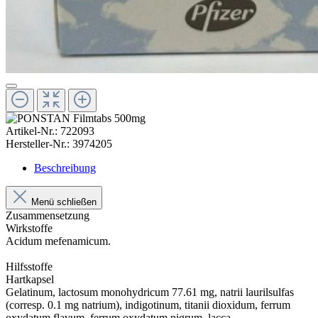
Artikel-Nr.:
722093
Hersteller-Nr.:
3974205
Beschreibung
Menü schließen
Zusammensetzung
Wirkstoffe
Acidum mefenamicum.
Hilfsstoffe
Hartkapsel
Gelatinum, lactosum monohydricum 77.61 mg, natrii laurilsulfas
(corresp. 0.1 mg natrium), indigotinum, titanii dioxidum, ferrum
oxydatum flavum, ferrum oxydatum nigrum, lacca,