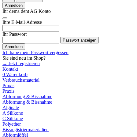
Anmelden
Ihr dema dent AG Konto
Ihre E-Mail-Adresse
Ihr Passwort
Passwort anzeigen
Anmelden
Ich habe mein Passwort vergessen
Sie sind neu im Shop?
→ Jetzt registrieren
Kontakt
0
Warenkorb
Verbrauchsmaterial
Praxis
Praxis
Abformung & Bissnahme
Abformung & Bissnahme
Alginate
A Silikone
C Silikone
Polyether
Bissregistriermaterialien
Abformlöffel