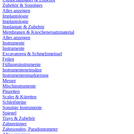
Zubehör & Sonstiges
Alles anzeigen
Implantologie
Implantologie
Implantate & Zubehör
Membranen & Knochenersatzmaterial
Alles anzeigen
Instrumente
Instrumente
Excavatoren & Schmelzmeissel
Feilen
Füllungsinstrumente
Instrumenteneinsätze
Instrumentenmarkierung
Messer
Mischinstrumente
Pinzetten
Scaler & Küretten
Schleifsteine
Sonstige Instrumente
Spiegel
Trays & Zubehör
Zahnreiniger
Zahnsonden, Paradontometer