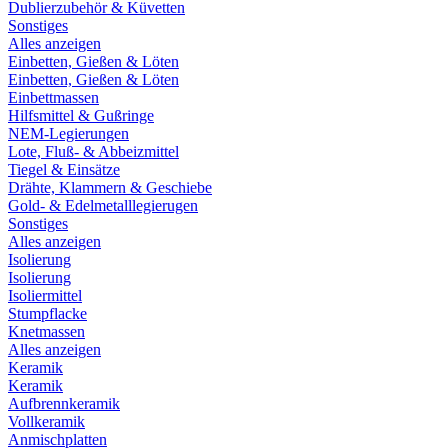
Dublierzubehör & Küvetten
Sonstiges
Alles anzeigen
Einbetten, Gießen & Löten
Einbetten, Gießen & Löten
Einbettmassen
Hilfsmittel & Gußringe
NEM-Legierungen
Lote, Fluß- & Abbeizmittel
Tiegel & Einsätze
Drähte, Klammern & Geschiebe
Gold- & Edelmetalllegierugen
Sonstiges
Alles anzeigen
Isolierung
Isolierung
Isoliermittel
Stumpflacke
Knetmassen
Alles anzeigen
Keramik
Keramik
Aufbrennkeramik
Vollkeramik
Anmischplatten