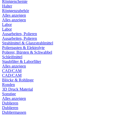
Röntgenchemie
Halter
Röntgenzubehör
Alles anzeigen
Alles anzeigen
Labor
Labor
Ausarbeiten, Polieren
Ausarbeiten, Polieren
Strahlmittel & Glanzstrahlmittel
Polierpasten & Elektrolyte
Polierer, Bürsten & Schwabbel
Schleifmittel
Staubfilter & Laborfilter
Alles anzeigen
CAD/CAM
CAD/CAM
Blöcke & Rohlinge
Ronden
3D Druck Material
Sonstige
Alles anzeigen
Dublieren
Dublieren
Dubliermassen