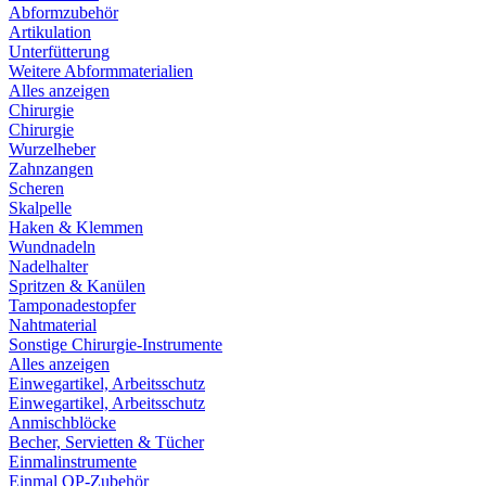
Abformzubehör
Artikulation
Unterfütterung
Weitere Abformmaterialien
Alles anzeigen
Chirurgie
Chirurgie
Wurzelheber
Zahnzangen
Scheren
Skalpelle
Haken & Klemmen
Wundnadeln
Nadelhalter
Spritzen & Kanülen
Tamponadestopfer
Nahtmaterial
Sonstige Chirurgie-Instrumente
Alles anzeigen
Einwegartikel, Arbeitsschutz
Einwegartikel, Arbeitsschutz
Anmischblöcke
Becher, Servietten & Tücher
Einmalinstrumente
Einmal OP-Zubehör