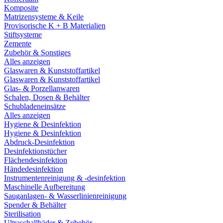
Komposite
Matrizensysteme & Keile
Provisorische K + B Materialien
Stiftsysteme
Zemente
Zubehör & Sonstiges
Alles anzeigen
Glaswaren & Kunststoffartikel
Glaswaren & Kunststoffartikel
Glas- & Porzellanwaren
Schalen, Dosen & Behälter
Schubladeneinsätze
Alles anzeigen
Hygiene & Desinfektion
Hygiene & Desinfektion
Abdruck-Desinfektion
Desinfektionstücher
Flächendesinfektion
Händedesinfektion
Instrumentenreinigung & -desinfektion
Maschinelle Aufbereitung
Sauganlagen- & Wasserlinienreinigung
Spender & Behälter
Sterilisation
Ultraschallbäder & Zubehör