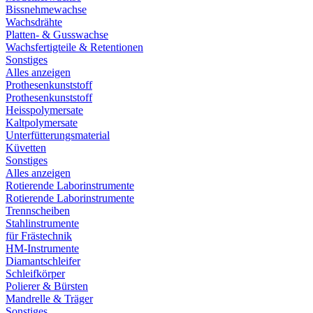
Bissnehmewachse
Wachsdrähte
Platten- & Gusswachse
Wachsfertigteile & Retentionen
Sonstiges
Alles anzeigen
Prothesenkunststoff
Prothesenkunststoff
Heisspolymersate
Kaltpolymersate
Unterfütterungsmaterial
Küvetten
Sonstiges
Alles anzeigen
Rotierende Laborinstrumente
Rotierende Laborinstrumente
Trennscheiben
Stahlinstrumente
für Frästechnik
HM-Instrumente
Diamantschleifer
Schleifkörper
Polierer & Bürsten
Mandrelle & Träger
Sonstiges