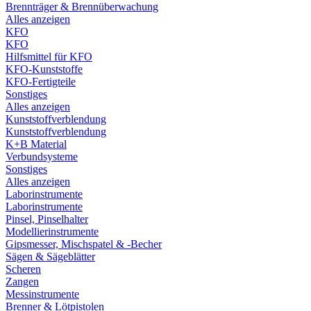
Brennträger & Brennüberwachung
Alles anzeigen
KFO
KFO
Hilfsmittel für KFO
KFO-Kunststoffe
KFO-Fertigteile
Sonstiges
Alles anzeigen
Kunststoffverblendung
Kunststoffverblendung
K+B Material
Verbundsysteme
Sonstiges
Alles anzeigen
Laborinstrumente
Laborinstrumente
Pinsel, Pinselhalter
Modellierinstrumente
Gipsmesser, Mischspatel & -Becher
Sägen & Sägeblätter
Scheren
Zangen
Messinstrumente
Brenner & Lötpistolen