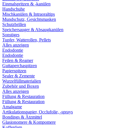
Einmalspritzen & -kanülen
Handschuhe
Mischkanülen & Intraoraltips
Mundschutz, Gesichtsmasken
Schutzbrillen
Speichersauger & Absaugkanülen
Sonstiges
Tupfer, Watterollen, Pellets
Alles anzeigen
Endodontie
Endodontie
Feilen & Reamer
Guttaperchaspitzen
Papierspitzen
Sealer & Zemente
Wurzelfüllmaterialien
Zubehör und Boxen
Alles anzeigen
Füllung & Restauration
Füllung & Restauration
Amalgame
Artikulationspapier, Occlufolie, -sprays
Bondings & Ätzmittel
Glasionomere & Kompomere
Kofferdam