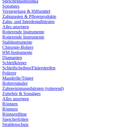
Speicheldiagnostika
Sonstiges
Versiegelung & Hilfsmittel
Zahnpasten & Pflegeprodukte
Zahn- und Interdentalbürsten
Alles anzeigen
Rotierende Instrumente
Rotierende Instrumente
Stahlinstrumente
Chirurgie-Bohrer
HM-Instrumente
Diamanten
Schleifkörper
Schleifscheiben/Finierstreifen
Polierer
Mandrelle/Träger
Bohrerständer
Zahnreinigungsbürsten (rotierend)
Zubehör & Sonstiges
Alles anzeigen
Röntgen
Röntgen
Röntgenfilme
Speicherfolien
Strahlenschutz