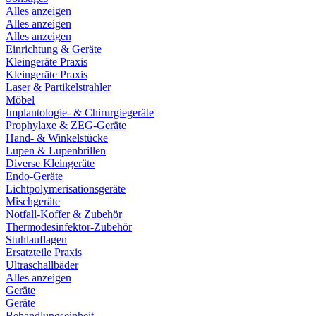
Alles anzeigen
Alles anzeigen
Alles anzeigen
Einrichtung & Geräte
Kleingeräte Praxis
Kleingeräte Praxis
Laser & Partikelstrahler
Möbel
Implantologie- & Chirurgiegeräte
Prophylaxe & ZEG-Geräte
Hand- & Winkelstücke
Lupen & Lupenbrillen
Diverse Kleingeräte
Endo-Geräte
Lichtpolymerisationsgeräte
Mischgeräte
Notfall-Koffer & Zubehör
Thermodesinfektor-Zubehör
Stuhlauflagen
Ersatzteile Praxis
Ultraschallbäder
Alles anzeigen
Geräte
Geräte
Behandlungseinheit