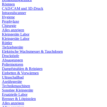
Röntgen
CAD/CAM und 3D-Druck
Intraoralscanner
Hygiene
Prophylaxe
Chirurgie
Alles anzeigen
Kleingeräte Labor
Kleingeräte Labor
Rüttler
Tiefziehgeräte
Elektrische Wachsmesser & Tauchdosen
Drucktöpfe
Absaugungen
Poliermotoren
Dampfstrahlen & Reinigen
Einbetten & Vorwärmen
Ultraschallbad
Anrührgeräte
Technikmaschinen
Sonstige Kleingeräte
Ersatzteile Labor
Brenner & Lötpistolen
Alles anzeigen