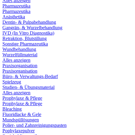
Alles anzeigen
Pharmazeutika
Pharmazeutika
Anästhetika
Dentin- & Pulpabehandlung
Gangrän- & Wurzelbehandlung
IVD (In Vitro Diagnostika)
Retraktion, Blutstillung
Sonstige Pharmazeutika
Wundbehandlung
Wurzelfüllmaterial
Alles anzeigen
Praxisorganisation
Praxisorganisation
Büro- & Verwaltungs-Bedarf
Spielzeug
Studien- & Übungsmaterial
Alles anzeigen
Prophylaxe & Pflege
Prophylaxe & Pflege
Bleaching
Fluoridlacke & Gele
Mundspüllösungen
Polier- und Zahnreinigungspasten
Pophylaxepulver