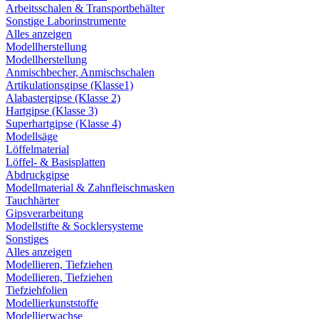
Arbeitsschalen & Transportbehälter
Sonstige Laborinstrumente
Alles anzeigen
Modellherstellung
Modellherstellung
Anmischbecher, Anmischschalen
Artikulationsgipse (Klasse1)
Alabastergipse (Klasse 2)
Hartgipse (Klasse 3)
Superhartgipse (Klasse 4)
Modellsäge
Löffelmaterial
Löffel- & Basisplatten
Abdruckgipse
Modellmaterial & Zahnfleischmasken
Tauchhärter
Gipsverarbeitung
Modellstifte & Socklersysteme
Sonstiges
Alles anzeigen
Modellieren, Tiefziehen
Modellieren, Tiefziehen
Tiefziehfolien
Modellierkunststoffe
Modellierwachse