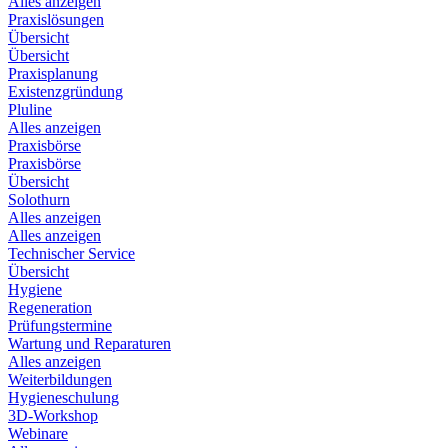
Alles anzeigen
Praxislösungen
Übersicht
Übersicht
Praxisplanung
Existenzgründung
Pluline
Alles anzeigen
Praxisbörse
Praxisbörse
Übersicht
Solothurn
Alles anzeigen
Alles anzeigen
Technischer Service
Übersicht
Hygiene
Regeneration
Prüfungstermine
Wartung und Reparaturen
Alles anzeigen
Weiterbildungen
Hygieneschulung
3D-Workshop
Webinare