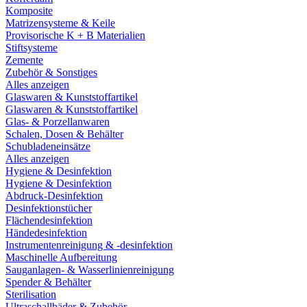
Komposite
Matrizensysteme & Keile
Provisorische K + B Materialien
Stiftsysteme
Zemente
Zubehör & Sonstiges
Alles anzeigen
Glaswaren & Kunststoffartikel
Glaswaren & Kunststoffartikel
Glas- & Porzellanwaren
Schalen, Dosen & Behälter
Schubladeneinsätze
Alles anzeigen
Hygiene & Desinfektion
Hygiene & Desinfektion
Abdruck-Desinfektion
Desinfektionstücher
Flächendesinfektion
Händedesinfektion
Instrumentenreinigung & -desinfektion
Maschinelle Aufbereitung
Sauganlagen- & Wasserlinienreinigung
Spender & Behälter
Sterilisation
Ultraschallbäder & Zubehör