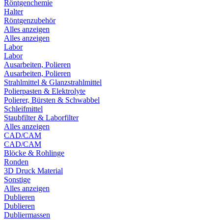
Röntgenchemie
Halter
Röntgenzubehör
Alles anzeigen
Alles anzeigen
Labor
Labor
Ausarbeiten, Polieren
Ausarbeiten, Polieren
Strahlmittel & Glanzstrahlmittel
Polierpasten & Elektrolyte
Polierer, Bürsten & Schwabbel
Schleifmittel
Staubfilter & Laborfilter
Alles anzeigen
CAD/CAM
CAD/CAM
Blöcke & Rohlinge
Ronden
3D Druck Material
Sonstige
Alles anzeigen
Dublieren
Dublieren
Dubliermassen