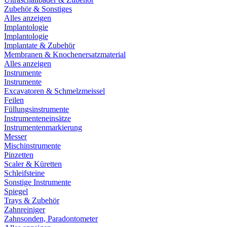
Zubehör & Sonstiges
Alles anzeigen
Implantologie
Implantologie
Implantate & Zubehör
Membranen & Knochenersatzmaterial
Alles anzeigen
Instrumente
Instrumente
Excavatoren & Schmelzmeissel
Feilen
Füllungsinstrumente
Instrumenteneinsätze
Instrumentenmarkierung
Messer
Mischinstrumente
Pinzetten
Scaler & Küretten
Schleifsteine
Sonstige Instrumente
Spiegel
Trays & Zubehör
Zahnreiniger
Zahnsonden, Paradontometer