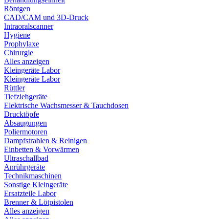
Röntgen
CAD/CAM und 3D-Druck
Intraoralscanner
Hygiene
Prophylaxe
Chirurgie
Alles anzeigen
Kleingeräte Labor
Kleingeräte Labor
Rüttler
Tiefziehgeräte
Elektrische Wachsmesser & Tauchdosen
Drucktöpfe
Absaugungen
Poliermotoren
Dampfstrahlen & Reinigen
Einbetten & Vorwärmen
Ultraschallbad
Anrührgeräte
Technikmaschinen
Sonstige Kleingeräte
Ersatzteile Labor
Brenner & Lötpistolen
Alles anzeigen