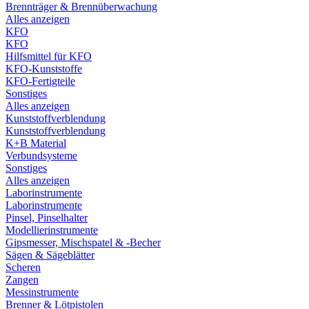
Brennträger & Brennüberwachung
Alles anzeigen
KFO
KFO
Hilfsmittel für KFO
KFO-Kunststoffe
KFO-Fertigteile
Sonstiges
Alles anzeigen
Kunststoffverblendung
Kunststoffverblendung
K+B Material
Verbundsysteme
Sonstiges
Alles anzeigen
Laborinstrumente
Laborinstrumente
Pinsel, Pinselhalter
Modellierinstrumente
Gipsmesser, Mischspatel & -Becher
Sägen & Sägeblätter
Scheren
Zangen
Messinstrumente
Brenner & Lötpistolen