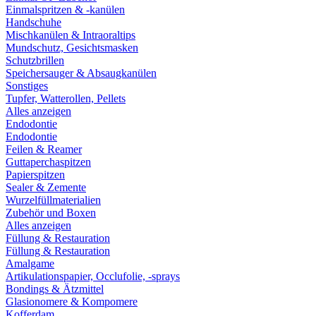
Einmalspritzen & -kanülen
Handschuhe
Mischkanülen & Intraoraltips
Mundschutz, Gesichtsmasken
Schutzbrillen
Speichersauger & Absaugkanülen
Sonstiges
Tupfer, Watterollen, Pellets
Alles anzeigen
Endodontie
Endodontie
Feilen & Reamer
Guttaperchaspitzen
Papierspitzen
Sealer & Zemente
Wurzelfüllmaterialien
Zubehör und Boxen
Alles anzeigen
Füllung & Restauration
Füllung & Restauration
Amalgame
Artikulationspapier, Occlufolie, -sprays
Bondings & Ätzmittel
Glasionomere & Kompomere
Kofferdam