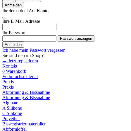
Anmelden
Ihr dema dent AG Konto
Ihre E-Mail-Adresse
Ihr Passwort
Passwort anzeigen
Anmelden
Ich habe mein Passwort vergessen
Sie sind neu im Shop?
→ Jetzt registrieren
Kontakt
0
Warenkorb
Verbrauchsmaterial
Praxis
Praxis
Abformung & Bissnahme
Abformung & Bissnahme
Alginate
A Silikone
C Silikone
Polyether
Bissregistriermaterialien
Abformlöffel