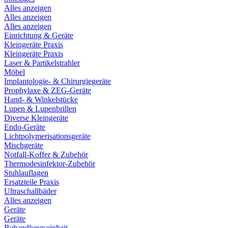
Alles anzeigen
Alles anzeigen
Alles anzeigen
Einrichtung & Geräte
Kleingeräte Praxis
Kleingeräte Praxis
Laser & Partikelstrahler
Möbel
Implantologie- & Chirurgiegeräte
Prophylaxe & ZEG-Geräte
Hand- & Winkelstücke
Lupen & Lupenbrillen
Diverse Kleingeräte
Endo-Geräte
Lichtpolymerisationsgeräte
Mischgeräte
Notfall-Koffer & Zubehör
Thermodesinfektor-Zubehör
Stuhlauflagen
Ersatzteile Praxis
Ultraschallbäder
Alles anzeigen
Geräte
Geräte
Behandlungseinheit