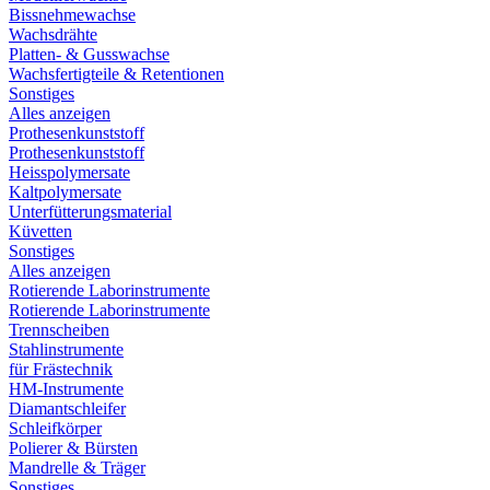
Bissnehmewachse
Wachsdrähte
Platten- & Gusswachse
Wachsfertigteile & Retentionen
Sonstiges
Alles anzeigen
Prothesenkunststoff
Prothesenkunststoff
Heisspolymersate
Kaltpolymersate
Unterfütterungsmaterial
Küvetten
Sonstiges
Alles anzeigen
Rotierende Laborinstrumente
Rotierende Laborinstrumente
Trennscheiben
Stahlinstrumente
für Frästechnik
HM-Instrumente
Diamantschleifer
Schleifkörper
Polierer & Bürsten
Mandrelle & Träger
Sonstiges