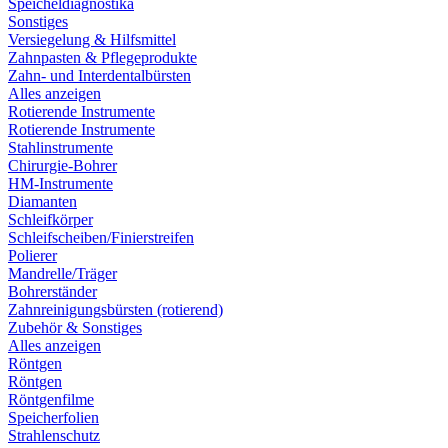
Speicheldiagnostika
Sonstiges
Versiegelung & Hilfsmittel
Zahnpasten & Pflegeprodukte
Zahn- und Interdentalbürsten
Alles anzeigen
Rotierende Instrumente
Rotierende Instrumente
Stahlinstrumente
Chirurgie-Bohrer
HM-Instrumente
Diamanten
Schleifkörper
Schleifscheiben/Finierstreifen
Polierer
Mandrelle/Träger
Bohrerständer
Zahnreinigungsbürsten (rotierend)
Zubehör & Sonstiges
Alles anzeigen
Röntgen
Röntgen
Röntgenfilme
Speicherfolien
Strahlenschutz