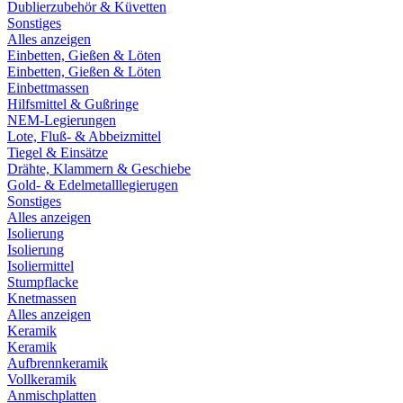
Dublierzubehör & Küvetten
Sonstiges
Alles anzeigen
Einbetten, Gießen & Löten
Einbetten, Gießen & Löten
Einbettmassen
Hilfsmittel & Gußringe
NEM-Legierungen
Lote, Fluß- & Abbeizmittel
Tiegel & Einsätze
Drähte, Klammern & Geschiebe
Gold- & Edelmetalllegierugen
Sonstiges
Alles anzeigen
Isolierung
Isolierung
Isoliermittel
Stumpflacke
Knetmassen
Alles anzeigen
Keramik
Keramik
Aufbrennkeramik
Vollkeramik
Anmischplatten