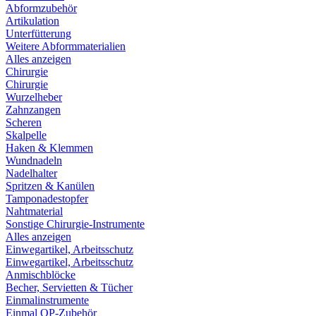
Abformzubehör
Artikulation
Unterfütterung
Weitere Abformmaterialien
Alles anzeigen
Chirurgie
Chirurgie
Wurzelheber
Zahnzangen
Scheren
Skalpelle
Haken & Klemmen
Wundnadeln
Nadelhalter
Spritzen & Kanülen
Tamponadestopfer
Nahtmaterial
Sonstige Chirurgie-Instrumente
Alles anzeigen
Einwegartikel, Arbeitsschutz
Einwegartikel, Arbeitsschutz
Anmischblöcke
Becher, Servietten & Tücher
Einmalinstrumente
Einmal OP-Zubehör