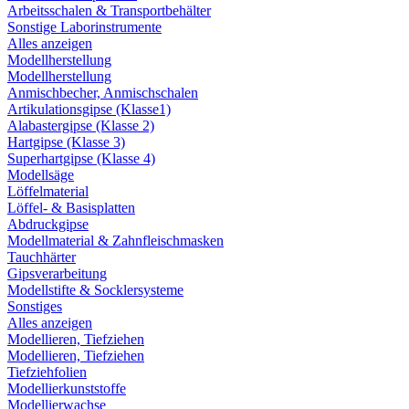
Arbeitsschalen & Transportbehälter
Sonstige Laborinstrumente
Alles anzeigen
Modellherstellung
Modellherstellung
Anmischbecher, Anmischschalen
Artikulationsgipse (Klasse1)
Alabastergipse (Klasse 2)
Hartgipse (Klasse 3)
Superhartgipse (Klasse 4)
Modellsäge
Löffelmaterial
Löffel- & Basisplatten
Abdruckgipse
Modellmaterial & Zahnfleischmasken
Tauchhärter
Gipsverarbeitung
Modellstifte & Socklersysteme
Sonstiges
Alles anzeigen
Modellieren, Tiefziehen
Modellieren, Tiefziehen
Tiefziehfolien
Modellierkunststoffe
Modellierwachse