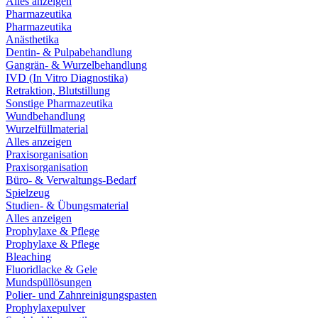
Alles anzeigen
Pharmazeutika
Pharmazeutika
Anästhetika
Dentin- & Pulpabehandlung
Gangrän- & Wurzelbehandlung
IVD (In Vitro Diagnostika)
Retraktion, Blutstillung
Sonstige Pharmazeutika
Wundbehandlung
Wurzelfüllmaterial
Alles anzeigen
Praxisorganisation
Praxisorganisation
Büro- & Verwaltungs-Bedarf
Spielzeug
Studien- & Übungsmaterial
Alles anzeigen
Prophylaxe & Pflege
Prophylaxe & Pflege
Bleaching
Fluoridlacke & Gele
Mundspüllösungen
Polier- und Zahnreinigungspasten
Prophylaxepulver