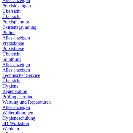
Alles anzeigen
Praxislösungen
Übersicht
Übersicht
Praxisplanung
Existenzgründung
Pluline
Alles anzeigen
Praxisbörse
Praxisbörse
Übersicht
Solothurn
Alles anzeigen
Alles anzeigen
Technischer Service
Übersicht
Hygiene
Regeneration
Prüfungstermine
Wartung und Reparaturen
Alles anzeigen
Weiterbildungen
Hygieneschulung
3D-Workshop
Webinare