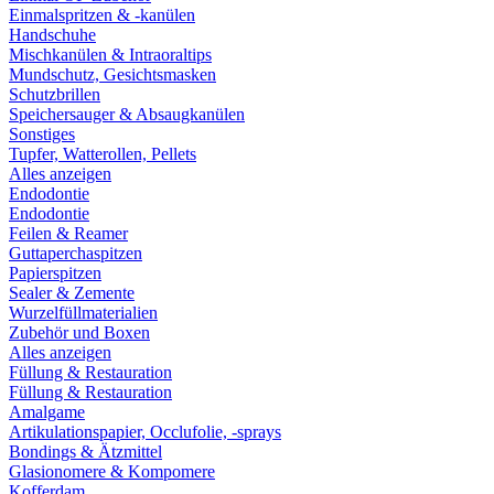
Einmalspritzen & -kanülen
Handschuhe
Mischkanülen & Intraoraltips
Mundschutz, Gesichtsmasken
Schutzbrillen
Speichersauger & Absaugkanülen
Sonstiges
Tupfer, Watterollen, Pellets
Alles anzeigen
Endodontie
Endodontie
Feilen & Reamer
Guttaperchaspitzen
Papierspitzen
Sealer & Zemente
Wurzelfüllmaterialien
Zubehör und Boxen
Alles anzeigen
Füllung & Restauration
Füllung & Restauration
Amalgame
Artikulationspapier, Occlufolie, -sprays
Bondings & Ätzmittel
Glasionomere & Kompomere
Kofferdam