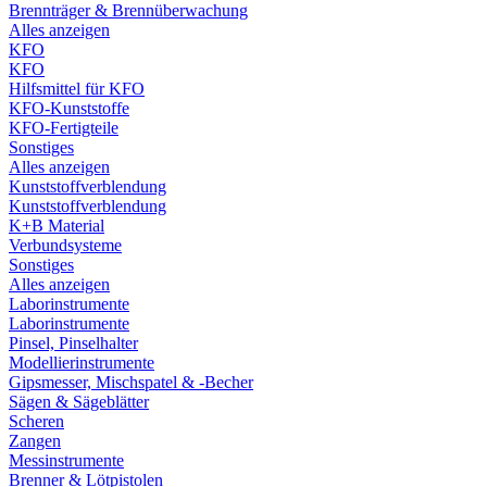
Brennträger & Brennüberwachung
Alles anzeigen
KFO
KFO
Hilfsmittel für KFO
KFO-Kunststoffe
KFO-Fertigteile
Sonstiges
Alles anzeigen
Kunststoffverblendung
Kunststoffverblendung
K+B Material
Verbundsysteme
Sonstiges
Alles anzeigen
Laborinstrumente
Laborinstrumente
Pinsel, Pinselhalter
Modellierinstrumente
Gipsmesser, Mischspatel & -Becher
Sägen & Sägeblätter
Scheren
Zangen
Messinstrumente
Brenner & Lötpistolen