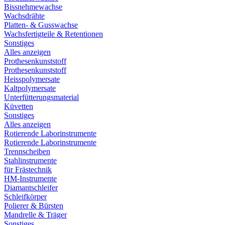
Bissnehmewachse
Wachsdrähte
Platten- & Gusswachse
Wachsfertigteile & Retentionen
Sonstiges
Alles anzeigen
Prothesenkunststoff
Prothesenkunststoff
Heisspolymersate
Kaltpolymersate
Unterfütterungsmaterial
Küvetten
Sonstiges
Alles anzeigen
Rotierende Laborinstrumente
Rotierende Laborinstrumente
Trennscheiben
Stahlinstrumente
für Frästechnik
HM-Instrumente
Diamantschleifer
Schleifkörper
Polierer & Bürsten
Mandrelle & Träger
Sonstiges