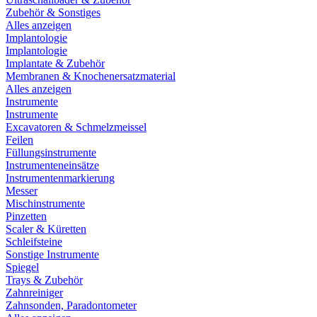
Zubehör & Sonstiges
Alles anzeigen
Implantologie
Implantologie
Implantate & Zubehör
Membranen & Knochenersatzmaterial
Alles anzeigen
Instrumente
Instrumente
Excavatoren & Schmelzmeissel
Feilen
Füllungsinstrumente
Instrumenteneinsätze
Instrumentenmarkierung
Messer
Mischinstrumente
Pinzetten
Scaler & Küretten
Schleifsteine
Sonstige Instrumente
Spiegel
Trays & Zubehör
Zahnreiniger
Zahnsonden, Paradontometer