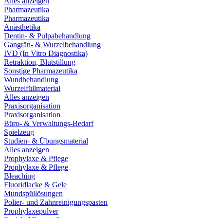
Alles anzeigen
Pharmazeutika
Pharmazeutika
Anästhetika
Dentin- & Pulpabehandlung
Gangrän- & Wurzelbehandlung
IVD (In Vitro Diagnostika)
Retraktion, Blutstillung
Sonstige Pharmazeutika
Wundbehandlung
Wurzelfüllmaterial
Alles anzeigen
Praxisorganisation
Praxisorganisation
Büro- & Verwaltungs-Bedarf
Spielzeug
Studien- & Übungsmaterial
Alles anzeigen
Prophylaxe & Pflege
Prophylaxe & Pflege
Bleaching
Fluoridlacke & Gele
Mundspüllösungen
Polier- und Zahnreinigungspasten
Prophylaxepulver