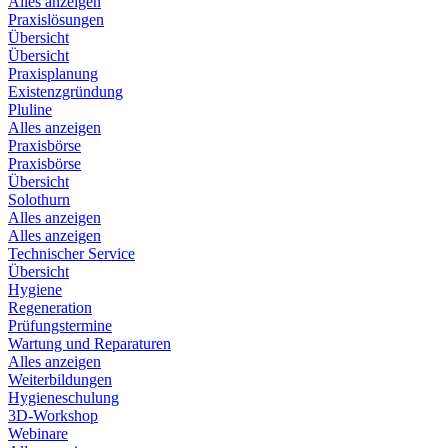
Alles anzeigen
Praxislösungen
Übersicht
Übersicht
Praxisplanung
Existenzgründung
Pluline
Alles anzeigen
Praxisbörse
Praxisbörse
Übersicht
Solothurn
Alles anzeigen
Alles anzeigen
Technischer Service
Übersicht
Hygiene
Regeneration
Prüfungstermine
Wartung und Reparaturen
Alles anzeigen
Weiterbildungen
Hygieneschulung
3D-Workshop
Webinare