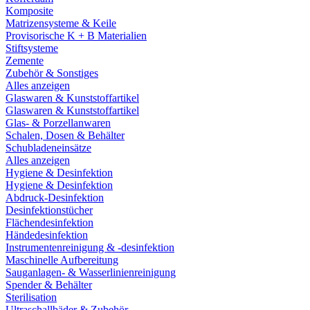
Komposite
Matrizensysteme & Keile
Provisorische K + B Materialien
Stiftsysteme
Zemente
Zubehör & Sonstiges
Alles anzeigen
Glaswaren & Kunststoffartikel
Glaswaren & Kunststoffartikel
Glas- & Porzellanwaren
Schalen, Dosen & Behälter
Schubladeneinsätze
Alles anzeigen
Hygiene & Desinfektion
Hygiene & Desinfektion
Abdruck-Desinfektion
Desinfektionstücher
Flächendesinfektion
Händedesinfektion
Instrumentenreinigung & -desinfektion
Maschinelle Aufbereitung
Sauganlagen- & Wasserlinienreinigung
Spender & Behälter
Sterilisation
Ultraschallbäder & Zubehör