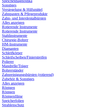
Speicheldiagnostika
Sonstiges
Versiegelung & Hilfsmittel
Zahnpasten & Pflegeprodukte
Zahn- und Interdentalbürsten
Alles anzeigen
Rotierende Instrumente
Rotierende Instrumente
Stahlinstrumente
Chirurgie-Bohrer
HM-Instrumente
Diamanten
Schleifkörper
Schleifscheiben/Finierstreifen
Polierer
Mandrelle/Träger
Bohrerständer
Zahnreinigungsbürsten (rotierend)
Zubehör & Sonstiges
Alles anzeigen
Röntgen
Röntgen
Röntgenfilme
Speicherfolien
Strahlenschutz