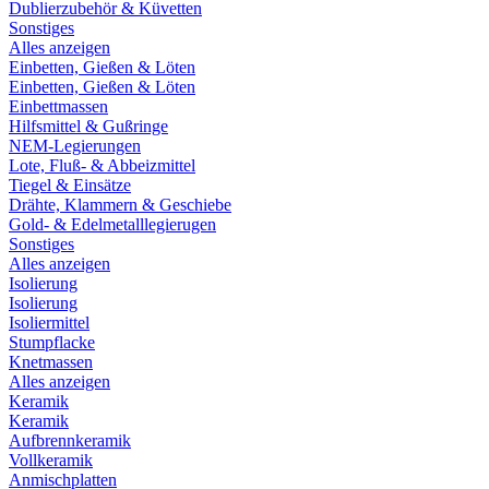
Dublierzubehör & Küvetten
Sonstiges
Alles anzeigen
Einbetten, Gießen & Löten
Einbetten, Gießen & Löten
Einbettmassen
Hilfsmittel & Gußringe
NEM-Legierungen
Lote, Fluß- & Abbeizmittel
Tiegel & Einsätze
Drähte, Klammern & Geschiebe
Gold- & Edelmetalllegierugen
Sonstiges
Alles anzeigen
Isolierung
Isolierung
Isoliermittel
Stumpflacke
Knetmassen
Alles anzeigen
Keramik
Keramik
Aufbrennkeramik
Vollkeramik
Anmischplatten