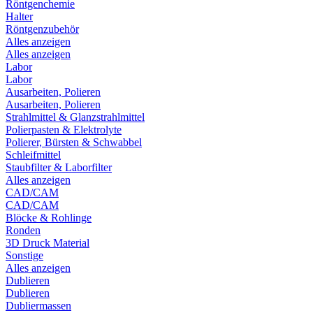
Röntgenchemie
Halter
Röntgenzubehör
Alles anzeigen
Alles anzeigen
Labor
Labor
Ausarbeiten, Polieren
Ausarbeiten, Polieren
Strahlmittel & Glanzstrahlmittel
Polierpasten & Elektrolyte
Polierer, Bürsten & Schwabbel
Schleifmittel
Staubfilter & Laborfilter
Alles anzeigen
CAD/CAM
CAD/CAM
Blöcke & Rohlinge
Ronden
3D Druck Material
Sonstige
Alles anzeigen
Dublieren
Dublieren
Dubliermassen