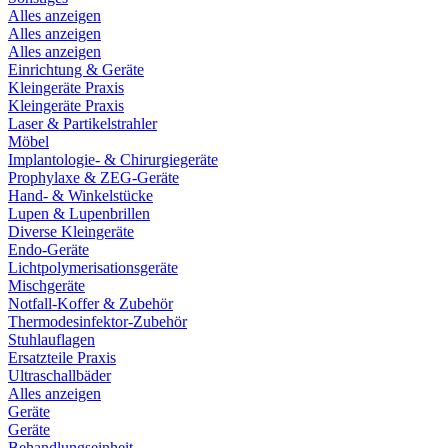
Alles anzeigen
Alles anzeigen
Alles anzeigen
Einrichtung & Geräte
Kleingeräte Praxis
Kleingeräte Praxis
Laser & Partikelstrahler
Möbel
Implantologie- & Chirurgiegeräte
Prophylaxe & ZEG-Geräte
Hand- & Winkelstücke
Lupen & Lupenbrillen
Diverse Kleingeräte
Endo-Geräte
Lichtpolymerisationsgeräte
Mischgeräte
Notfall-Koffer & Zubehör
Thermodesinfektor-Zubehör
Stuhlauflagen
Ersatzteile Praxis
Ultraschallbäder
Alles anzeigen
Geräte
Geräte
Behandlungseinheit