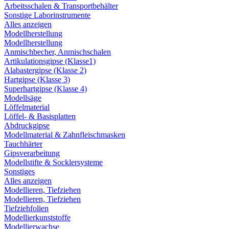
Arbeitsschalen & Transportbehälter
Sonstige Laborinstrumente
Alles anzeigen
Modellherstellung
Modellherstellung
Anmischbecher, Anmischschalen
Artikulationsgipse (Klasse1)
Alabastergipse (Klasse 2)
Hartgipse (Klasse 3)
Superhartgipse (Klasse 4)
Modellsäge
Löffelmaterial
Löffel- & Basisplatten
Abdruckgipse
Modellmaterial & Zahnfleischmasken
Tauchhärter
Gipsverarbeitung
Modellstifte & Socklersysteme
Sonstiges
Alles anzeigen
Modellieren, Tiefziehen
Modellieren, Tiefziehen
Tiefziehfolien
Modellierkunststoffe
Modellierwachse