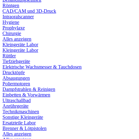
Röntgen
CAD/CAM und 3D-Druck
Intraoralscanner
Hygiene
Prophylaxe
Chirurgie
Alles anzeigen
Kleingeräte Labor
Kleingeräte Labor
Rüttler
Tiefziehgeräte
Elektrische Wachsmesser & Tauchdosen
Drucktöpfe
Absaugungen
Poliermotoren
Dampfstrahlen & Reinigen
Einbetten & Vorwärmen
Ultraschallbad
Anrührgeräte
Technikmaschinen
Sonstige Kleingeräte
Ersatzteile Labor
Brenner & Lötpistolen
Alles anzeigen