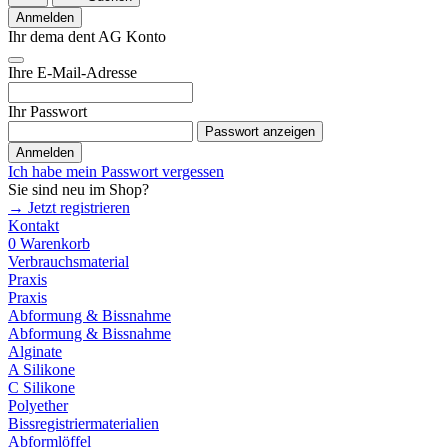
Anmelden
Ihr dema dent AG Konto
Ihre E-Mail-Adresse
Ihr Passwort
Passwort anzeigen
Anmelden
Ich habe mein Passwort vergessen
Sie sind neu im Shop?
→ Jetzt registrieren
Kontakt
0
Warenkorb
Verbrauchsmaterial
Praxis
Praxis
Abformung & Bissnahme
Abformung & Bissnahme
Alginate
A Silikone
C Silikone
Polyether
Bissregistriermaterialien
Abformlöffel