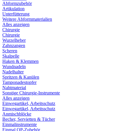
Abformzubehör
Artikulation
Unterfütterung
Weitere Abformmaterialien
Alles anzeigen
Chirurgie
Chirurgie
Wurzelheber
Zahnzangen
Scheren
Skalpelle
Haken & Klemmen
Wundnadeln
Nadelhalter
Spritzen & Kanülen
Tamponadestopfer
Nahtmaterial
Sonstige Chirurgie-Instrumente
Alles anzeigen
Einwegartikel, Arbeitsschutz
Einwegartikel, Arbeitsschutz
Anmischblöcke
Becher, Servietten & Tücher
Einmalinstrumente
Einmal OP-Zubehör