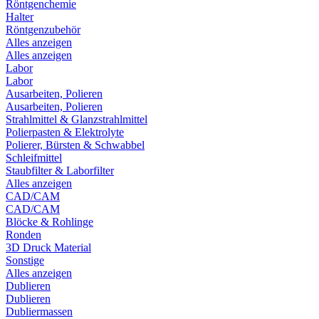
Röntgenchemie
Halter
Röntgenzubehör
Alles anzeigen
Alles anzeigen
Labor
Labor
Ausarbeiten, Polieren
Ausarbeiten, Polieren
Strahlmittel & Glanzstrahlmittel
Polierpasten & Elektrolyte
Polierer, Bürsten & Schwabbel
Schleifmittel
Staubfilter & Laborfilter
Alles anzeigen
CAD/CAM
CAD/CAM
Blöcke & Rohlinge
Ronden
3D Druck Material
Sonstige
Alles anzeigen
Dublieren
Dublieren
Dubliermassen