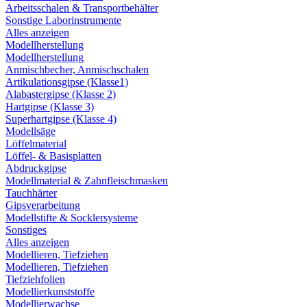
Arbeitsschalen & Transportbehälter
Sonstige Laborinstrumente
Alles anzeigen
Modellherstellung
Modellherstellung
Anmischbecher, Anmischschalen
Artikulationsgipse (Klasse1)
Alabastergipse (Klasse 2)
Hartgipse (Klasse 3)
Superhartgipse (Klasse 4)
Modellsäge
Löffelmaterial
Löffel- & Basisplatten
Abdruckgipse
Modellmaterial & Zahnfleischmasken
Tauchhärter
Gipsverarbeitung
Modellstifte & Socklersysteme
Sonstiges
Alles anzeigen
Modellieren, Tiefziehen
Modellieren, Tiefziehen
Tiefziehfolien
Modellierkunststoffe
Modellierwachse