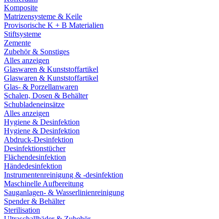
Komposite
Matrizensysteme & Keile
Provisorische K + B Materialien
Stiftsysteme
Zemente
Zubehör & Sonstiges
Alles anzeigen
Glaswaren & Kunststoffartikel
Glaswaren & Kunststoffartikel
Glas- & Porzellanwaren
Schalen, Dosen & Behälter
Schubladeneinsätze
Alles anzeigen
Hygiene & Desinfektion
Hygiene & Desinfektion
Abdruck-Desinfektion
Desinfektionstücher
Flächendesinfektion
Händedesinfektion
Instrumentenreinigung & -desinfektion
Maschinelle Aufbereitung
Sauganlagen- & Wasserlinienreinigung
Spender & Behälter
Sterilisation
Ultraschallbäder & Zubehör