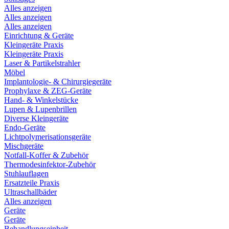
Alles anzeigen
Alles anzeigen
Alles anzeigen
Einrichtung & Geräte
Kleingeräte Praxis
Kleingeräte Praxis
Laser & Partikelstrahler
Möbel
Implantologie- & Chirurgiegeräte
Prophylaxe & ZEG-Geräte
Hand- & Winkelstücke
Lupen & Lupenbrillen
Diverse Kleingeräte
Endo-Geräte
Lichtpolymerisationsgeräte
Mischgeräte
Notfall-Koffer & Zubehör
Thermodesinfektor-Zubehör
Stuhlauflagen
Ersatzteile Praxis
Ultraschallbäder
Alles anzeigen
Geräte
Geräte
Behandlungseinheit