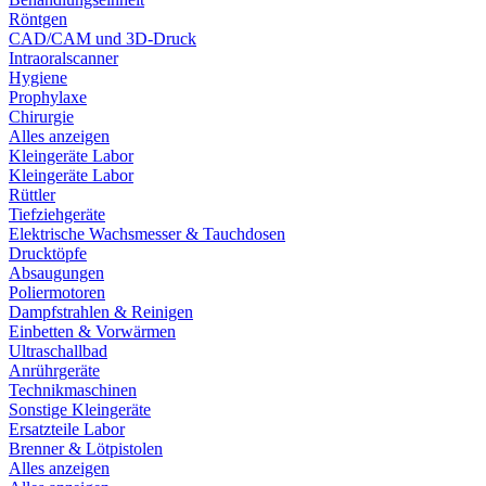
Röntgen
CAD/CAM und 3D-Druck
Intraoralscanner
Hygiene
Prophylaxe
Chirurgie
Alles anzeigen
Kleingeräte Labor
Kleingeräte Labor
Rüttler
Tiefziehgeräte
Elektrische Wachsmesser & Tauchdosen
Drucktöpfe
Absaugungen
Poliermotoren
Dampfstrahlen & Reinigen
Einbetten & Vorwärmen
Ultraschallbad
Anrührgeräte
Technikmaschinen
Sonstige Kleingeräte
Ersatzteile Labor
Brenner & Lötpistolen
Alles anzeigen