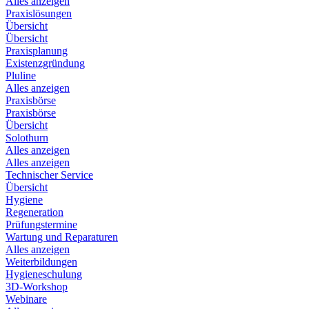
Alles anzeigen
Praxislösungen
Übersicht
Übersicht
Praxisplanung
Existenzgründung
Pluline
Alles anzeigen
Praxisbörse
Praxisbörse
Übersicht
Solothurn
Alles anzeigen
Alles anzeigen
Technischer Service
Übersicht
Hygiene
Regeneration
Prüfungstermine
Wartung und Reparaturen
Alles anzeigen
Weiterbildungen
Hygieneschulung
3D-Workshop
Webinare