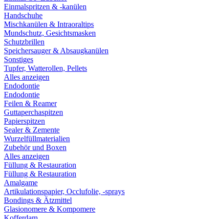
Einmalspritzen & -kanülen
Handschuhe
Mischkanülen & Intraoraltips
Mundschutz, Gesichtsmasken
Schutzbrillen
Speichersauger & Absaugkanülen
Sonstiges
Tupfer, Watterollen, Pellets
Alles anzeigen
Endodontie
Endodontie
Feilen & Reamer
Guttaperchaspitzen
Papierspitzen
Sealer & Zemente
Wurzelfüllmaterialien
Zubehör und Boxen
Alles anzeigen
Füllung & Restauration
Füllung & Restauration
Amalgame
Artikulationspapier, Occlufolie, -sprays
Bondings & Ätzmittel
Glasionomere & Kompomere
Kofferdam