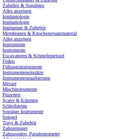
Zubehör & Sonstiges
Alles anzeigen
Implantologie
Implantologie
Implantate & Zubehör
Membranen & Knochenersatzmaterial
Alles anzeigen
Instrumente
Instrumente
Excavatoren & Schmelzmeissel
Feilen
Füllungsinstrumente
Instrumenteneinsätze
Instrumentenmarkierung
Messer
Mischinstrumente
Pinzetten
Scaler & Küretten
Schleifsteine
Sonstige Instrumente
Spiegel
Trays & Zubehör
Zahnreiniger
Zahnsonden, Paradontometer