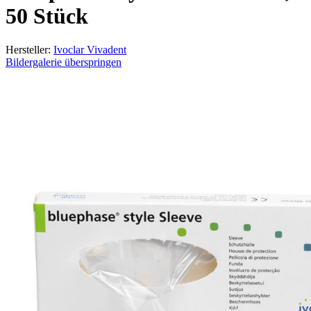
50 Stück
Hersteller:
Ivoclar Vivadent
Bildergalerie überspringen