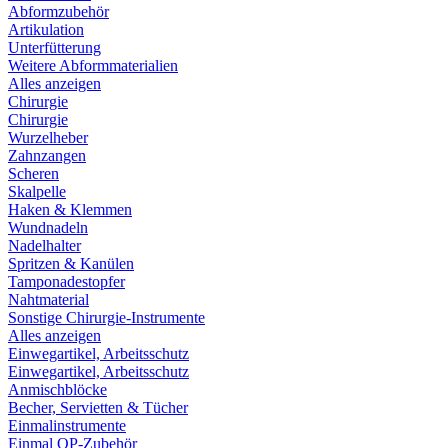
Abformzubehör
Artikulation
Unterfütterung
Weitere Abformmaterialien
Alles anzeigen
Chirurgie
Chirurgie
Wurzelheber
Zahnzangen
Scheren
Skalpelle
Haken & Klemmen
Wundnadeln
Nadelhalter
Spritzen & Kanülen
Tamponadestopfer
Nahtmaterial
Sonstige Chirurgie-Instrumente
Alles anzeigen
Einwegartikel, Arbeitsschutz
Einwegartikel, Arbeitsschutz
Anmischblöcke
Becher, Servietten & Tücher
Einmalinstrumente
Einmal OP-Zubehör