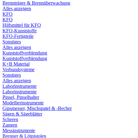
Brennträger & Brennüberwachung
Alles anzeigen
KFO
KFO
Hilfsmittel für KFO
KFO-Kunststoffe
KFO-Fertigteile
Sonstiges
Alles anzeigen
Kunststoffverblendung
Kunststoffverblendung
K+B Material
Verbundsysteme
Sonstiges
Alles anzeigen
Laborinstrumente
Laborinstrumente
Pinsel, Pinselhalter
Modellierinstrumente
Gipsmesser, Mischspatel & -Becher
Sägen & Sägeblätter
Scheren
Zangen
Messinstrumente
Brenner & Lötpistolen