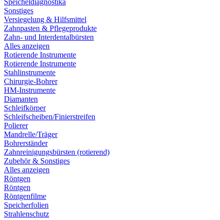
Speicheldiagnostika
Sonstiges
Versiegelung & Hilfsmittel
Zahnpasten & Pflegeprodukte
Zahn- und Interdentalbürsten
Alles anzeigen
Rotierende Instrumente
Rotierende Instrumente
Stahlinstrumente
Chirurgie-Bohrer
HM-Instrumente
Diamanten
Schleifkörper
Schleifscheiben/Finierstreifen
Polierer
Mandrelle/Träger
Bohrerständer
Zahnreinigungsbürsten (rotierend)
Zubehör & Sonstiges
Alles anzeigen
Röntgen
Röntgen
Röntgenfilme
Speicherfolien
Strahlenschutz