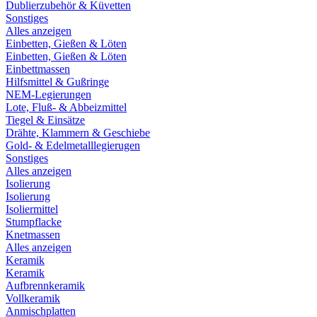
Dublierzubehör & Küvetten
Sonstiges
Alles anzeigen
Einbetten, Gießen & Löten
Einbetten, Gießen & Löten
Einbettmassen
Hilfsmittel & Gußringe
NEM-Legierungen
Lote, Fluß- & Abbeizmittel
Tiegel & Einsätze
Drähte, Klammern & Geschiebe
Gold- & Edelmetalllegierugen
Sonstiges
Alles anzeigen
Isolierung
Isolierung
Isoliermittel
Stumpflacke
Knetmassen
Alles anzeigen
Keramik
Keramik
Aufbrennkeramik
Vollkeramik
Anmischplatten