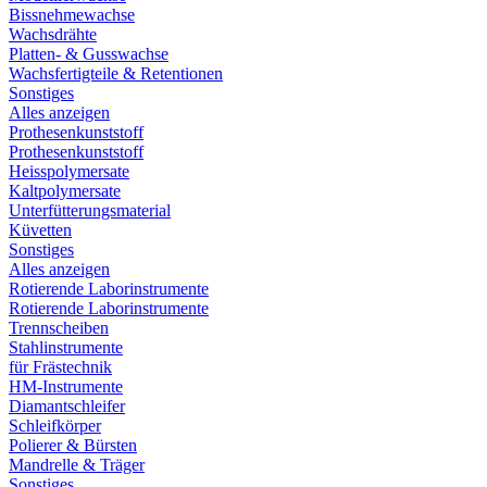
Bissnehmewachse
Wachsdrähte
Platten- & Gusswachse
Wachsfertigteile & Retentionen
Sonstiges
Alles anzeigen
Prothesenkunststoff
Prothesenkunststoff
Heisspolymersate
Kaltpolymersate
Unterfütterungsmaterial
Küvetten
Sonstiges
Alles anzeigen
Rotierende Laborinstrumente
Rotierende Laborinstrumente
Trennscheiben
Stahlinstrumente
für Frästechnik
HM-Instrumente
Diamantschleifer
Schleifkörper
Polierer & Bürsten
Mandrelle & Träger
Sonstiges