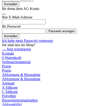
Anmelden
Ihr dema dent AG Konto
Ihre E-Mail-Adresse
Ihr Passwort
Passwort anzeigen
Anmelden
Ich habe mein Passwort vergessen
Sie sind neu im Shop?
→ Jetzt registrieren
Kontakt
0
Warenkorb
Verbrauchsmaterial
Praxis
Praxis
Abformung & Bissnahme
Abformung & Bissnahme
Alginate
A Silikone
C Silikone
Polyether
Bissregistriermaterialien
Abformlöffel