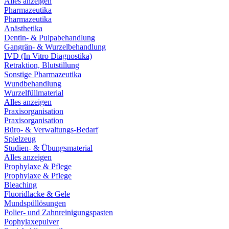
Alles anzeigen
Pharmazeutika
Pharmazeutika
Anästhetika
Dentin- & Pulpabehandlung
Gangrän- & Wurzelbehandlung
IVD (In Vitro Diagnostika)
Retraktion, Blutstillung
Sonstige Pharmazeutika
Wundbehandlung
Wurzelfüllmaterial
Alles anzeigen
Praxisorganisation
Praxisorganisation
Büro- & Verwaltungs-Bedarf
Spielzeug
Studien- & Übungsmaterial
Alles anzeigen
Prophylaxe & Pflege
Prophylaxe & Pflege
Bleaching
Fluoridlacke & Gele
Mundspüllösungen
Polier- und Zahnreinigungspasten
Pophylaxepulver