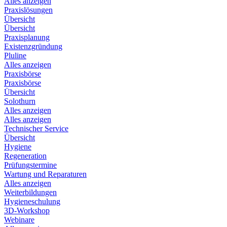
Alles anzeigen
Praxislösungen
Übersicht
Übersicht
Praxisplanung
Existenzgründung
Pluline
Alles anzeigen
Praxisbörse
Praxisbörse
Übersicht
Solothurn
Alles anzeigen
Alles anzeigen
Technischer Service
Übersicht
Hygiene
Regeneration
Prüfungstermine
Wartung und Reparaturen
Alles anzeigen
Weiterbildungen
Hygieneschulung
3D-Workshop
Webinare