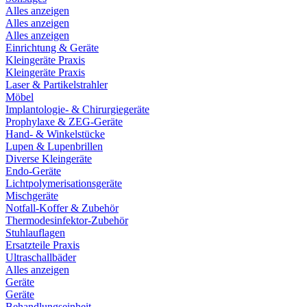
Alles anzeigen
Alles anzeigen
Alles anzeigen
Einrichtung & Geräte
Kleingeräte Praxis
Kleingeräte Praxis
Laser & Partikelstrahler
Möbel
Implantologie- & Chirurgiegeräte
Prophylaxe & ZEG-Geräte
Hand- & Winkelstücke
Lupen & Lupenbrillen
Diverse Kleingeräte
Endo-Geräte
Lichtpolymerisationsgeräte
Mischgeräte
Notfall-Koffer & Zubehör
Thermodesinfektor-Zubehör
Stuhlauflagen
Ersatzteile Praxis
Ultraschallbäder
Alles anzeigen
Geräte
Geräte
Behandlungseinheit