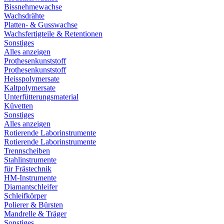
Bissnehmewachse
Wachsdrähte
Platten- & Gusswachse
Wachsfertigteile & Retentionen
Sonstiges
Alles anzeigen
Prothesenkunststoff
Prothesenkunststoff
Heisspolymersate
Kaltpolymersate
Unterfütterungsmaterial
Küvetten
Sonstiges
Alles anzeigen
Rotierende Laborinstrumente
Rotierende Laborinstrumente
Trennscheiben
Stahlinstrumente
für Frästechnik
HM-Instrumente
Diamantschleifer
Schleifkörper
Polierer & Bürsten
Mandrelle & Träger
Sonstiges