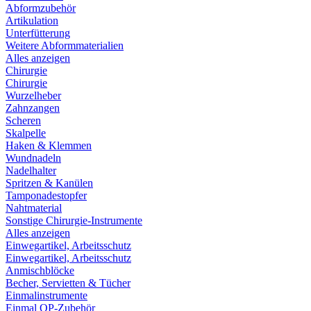
Abformzubehör
Artikulation
Unterfütterung
Weitere Abformmaterialien
Alles anzeigen
Chirurgie
Chirurgie
Wurzelheber
Zahnzangen
Scheren
Skalpelle
Haken & Klemmen
Wundnadeln
Nadelhalter
Spritzen & Kanülen
Tamponadestopfer
Nahtmaterial
Sonstige Chirurgie-Instrumente
Alles anzeigen
Einwegartikel, Arbeitsschutz
Einwegartikel, Arbeitsschutz
Anmischblöcke
Becher, Servietten & Tücher
Einmalinstrumente
Einmal OP-Zubehör