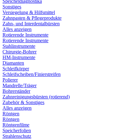
Speicheldiagnostika
Sonstiges
Versiegelung & Hilfsmittel
Zahnpasten & Pflegeprodukte
Zahn- und Interdentalbürsten
Alles anzeigen
Rotierende Instrumente
Rotierende Instrumente
Stahlinstrumente
Chirurgie-Bohrer
HM-Instrumente
Diamanten
Schleifkörper
Schleifscheiben/Finierstreifen
Polierer
Mandrelle/Träger
Bohrerständer
Zahnreinigungsbürsten (rotierend)
Zubehör & Sonstiges
Alles anzeigen
Röntgen
Röntgen
Röntgenfilme
Speicherfolien
Strahlenschutz