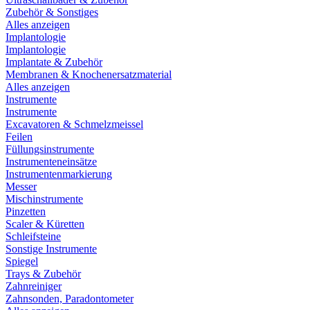
Zubehör & Sonstiges
Alles anzeigen
Implantologie
Implantologie
Implantate & Zubehör
Membranen & Knochenersatzmaterial
Alles anzeigen
Instrumente
Instrumente
Excavatoren & Schmelzmeissel
Feilen
Füllungsinstrumente
Instrumenteneinsätze
Instrumentenmarkierung
Messer
Mischinstrumente
Pinzetten
Scaler & Küretten
Schleifsteine
Sonstige Instrumente
Spiegel
Trays & Zubehör
Zahnreiniger
Zahnsonden, Paradontometer