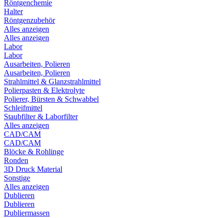
Röntgenchemie
Halter
Röntgenzubehör
Alles anzeigen
Alles anzeigen
Labor
Labor
Ausarbeiten, Polieren
Ausarbeiten, Polieren
Strahlmittel & Glanzstrahlmittel
Polierpasten & Elektrolyte
Polierer, Bürsten & Schwabbel
Schleifmittel
Staubfilter & Laborfilter
Alles anzeigen
CAD/CAM
CAD/CAM
Blöcke & Rohlinge
Ronden
3D Druck Material
Sonstige
Alles anzeigen
Dublieren
Dublieren
Dubliermassen