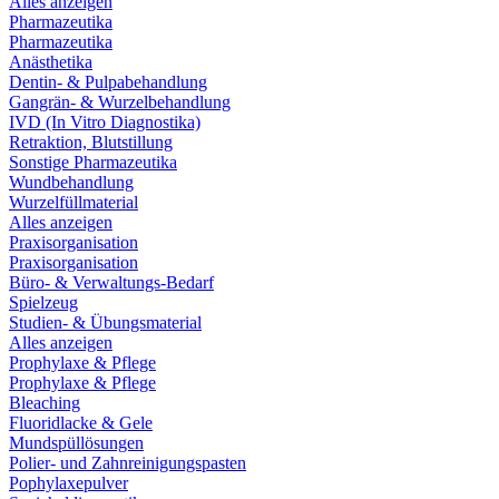
Alles anzeigen
Pharmazeutika
Pharmazeutika
Anästhetika
Dentin- & Pulpabehandlung
Gangrän- & Wurzelbehandlung
IVD (In Vitro Diagnostika)
Retraktion, Blutstillung
Sonstige Pharmazeutika
Wundbehandlung
Wurzelfüllmaterial
Alles anzeigen
Praxisorganisation
Praxisorganisation
Büro- & Verwaltungs-Bedarf
Spielzeug
Studien- & Übungsmaterial
Alles anzeigen
Prophylaxe & Pflege
Prophylaxe & Pflege
Bleaching
Fluoridlacke & Gele
Mundspüllösungen
Polier- und Zahnreinigungspasten
Pophylaxepulver