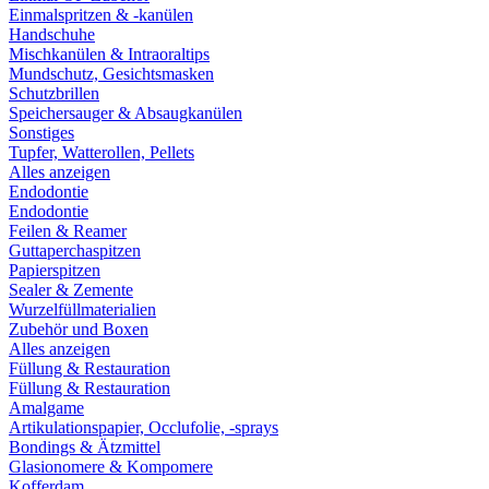
Einmalspritzen & -kanülen
Handschuhe
Mischkanülen & Intraoraltips
Mundschutz, Gesichtsmasken
Schutzbrillen
Speichersauger & Absaugkanülen
Sonstiges
Tupfer, Watterollen, Pellets
Alles anzeigen
Endodontie
Endodontie
Feilen & Reamer
Guttaperchaspitzen
Papierspitzen
Sealer & Zemente
Wurzelfüllmaterialien
Zubehör und Boxen
Alles anzeigen
Füllung & Restauration
Füllung & Restauration
Amalgame
Artikulationspapier, Occlufolie, -sprays
Bondings & Ätzmittel
Glasionomere & Kompomere
Kofferdam