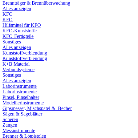
Brennträger & Brennüberwachung
Alles anzeigen
KFO
KFO
Hilfsmittel für KFO
KFO-Kunststoffe
KFO-Fertigteile
Sonstiges
Alles anzeigen
Kunststoffverblendung
Kunststoffverblendung
K+B Material
Verbundsysteme
Sonstiges
Alles anzeigen
Laborinstrumente
Laborinstrumente
Pinsel, Pinselhalter
Modellierinstrumente
Gipsmesser, Mischspatel & -Becher
Sägen & Sägeblätter
Scheren
Zangen
Messinstrumente
Brenner & Lötpistolen