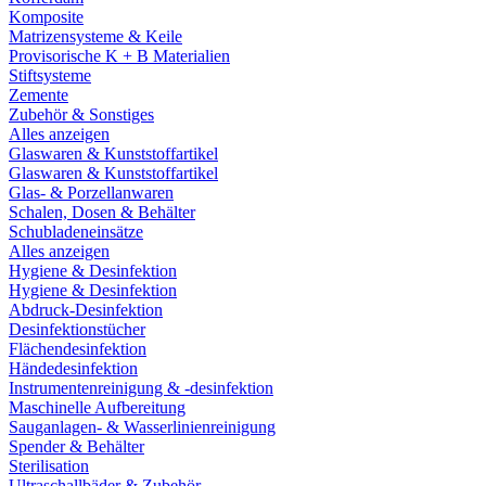
Komposite
Matrizensysteme & Keile
Provisorische K + B Materialien
Stiftsysteme
Zemente
Zubehör & Sonstiges
Alles anzeigen
Glaswaren & Kunststoffartikel
Glaswaren & Kunststoffartikel
Glas- & Porzellanwaren
Schalen, Dosen & Behälter
Schubladeneinsätze
Alles anzeigen
Hygiene & Desinfektion
Hygiene & Desinfektion
Abdruck-Desinfektion
Desinfektionstücher
Flächendesinfektion
Händedesinfektion
Instrumentenreinigung & -desinfektion
Maschinelle Aufbereitung
Sauganlagen- & Wasserlinienreinigung
Spender & Behälter
Sterilisation
Ultraschallbäder & Zubehör