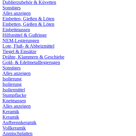
Dublierzubehör & Küvetten
Sonstiges
Alles anzeigen
Einbetten, Gießen & Löten
Einbetten, Gießen & Löten
Einbettmassen
Hilfsmittel & Gußringe
NEM-Legierungen
Lote, Fluß- & Abbeizmittel
Tiegel & Einsätze
Drähte, Klammern & Geschiebe
Gold- & Edelmetalllegierugen
Sonstiges
Alles anzeigen
Isolierung
Isolierung
Isoliermittel
Stumpflacke
Knetmassen
Alles anzeigen
Keramik
Keramik
Aufbrennkeramik
Vollkeramik
Anmischplatten