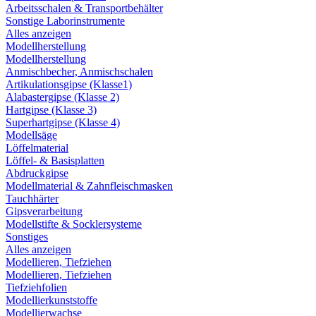
Arbeitsschalen & Transportbehälter
Sonstige Laborinstrumente
Alles anzeigen
Modellherstellung
Modellherstellung
Anmischbecher, Anmischschalen
Artikulationsgipse (Klasse1)
Alabastergipse (Klasse 2)
Hartgipse (Klasse 3)
Superhartgipse (Klasse 4)
Modellsäge
Löffelmaterial
Löffel- & Basisplatten
Abdruckgipse
Modellmaterial & Zahnfleischmasken
Tauchhärter
Gipsverarbeitung
Modellstifte & Socklersysteme
Sonstiges
Alles anzeigen
Modellieren, Tiefziehen
Modellieren, Tiefziehen
Tiefziehfolien
Modellierkunststoffe
Modellierwachse