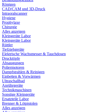
Röntgen
CAD/CAM und 3D-Druck
Intraoralscanner
Hygiene
Prophylaxe
Chirurgie
Alles anzeigen
Kleingeräte Labor
Kleingeräte Labor
Rüttler
Tiefziehgeräte
Elektrische Wachsmesser & Tauchdosen
Drucktöpfe
Absaugungen
Poliermotoren
Dampfstrahlen & Reinigen
Einbetten & Vorwärmen
Ultraschallbad
Anrührgeräte
Technikmaschinen
Sonstige Kleingeräte
Ersatzteile Labor
Brenner & Lötpistolen
Alles anzeigen