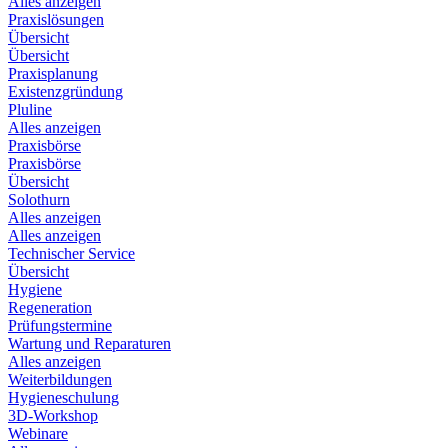
Alles anzeigen
Praxislösungen
Übersicht
Übersicht
Praxisplanung
Existenzgründung
Pluline
Alles anzeigen
Praxisbörse
Praxisbörse
Übersicht
Solothurn
Alles anzeigen
Alles anzeigen
Technischer Service
Übersicht
Hygiene
Regeneration
Prüfungstermine
Wartung und Reparaturen
Alles anzeigen
Weiterbildungen
Hygieneschulung
3D-Workshop
Webinare