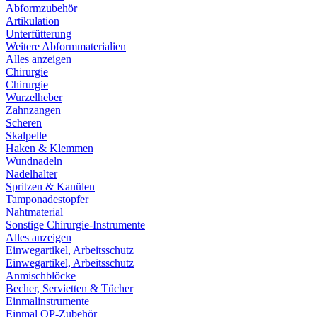
Abformzubehör
Artikulation
Unterfütterung
Weitere Abformmaterialien
Alles anzeigen
Chirurgie
Chirurgie
Wurzelheber
Zahnzangen
Scheren
Skalpelle
Haken & Klemmen
Wundnadeln
Nadelhalter
Spritzen & Kanülen
Tamponadestopfer
Nahtmaterial
Sonstige Chirurgie-Instrumente
Alles anzeigen
Einwegartikel, Arbeitsschutz
Einwegartikel, Arbeitsschutz
Anmischblöcke
Becher, Servietten & Tücher
Einmalinstrumente
Einmal OP-Zubehör