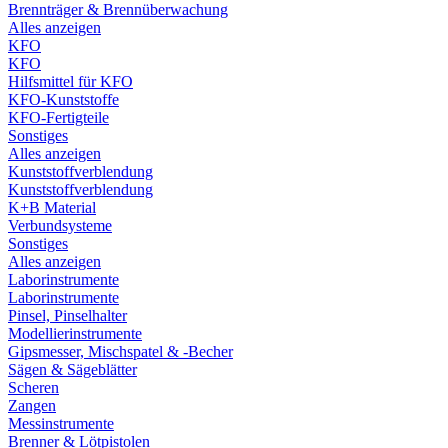
Brennträger & Brennüberwachung
Alles anzeigen
KFO
KFO
Hilfsmittel für KFO
KFO-Kunststoffe
KFO-Fertigteile
Sonstiges
Alles anzeigen
Kunststoffverblendung
Kunststoffverblendung
K+B Material
Verbundsysteme
Sonstiges
Alles anzeigen
Laborinstrumente
Laborinstrumente
Pinsel, Pinselhalter
Modellierinstrumente
Gipsmesser, Mischspatel & -Becher
Sägen & Sägeblätter
Scheren
Zangen
Messinstrumente
Brenner & Lötpistolen