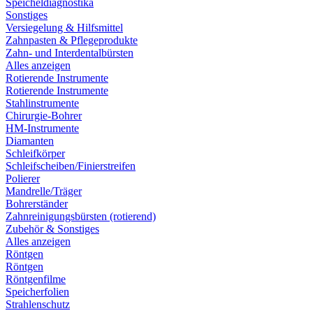
Speicheldiagnostika
Sonstiges
Versiegelung & Hilfsmittel
Zahnpasten & Pflegeprodukte
Zahn- und Interdentalbürsten
Alles anzeigen
Rotierende Instrumente
Rotierende Instrumente
Stahlinstrumente
Chirurgie-Bohrer
HM-Instrumente
Diamanten
Schleifkörper
Schleifscheiben/Finierstreifen
Polierer
Mandrelle/Träger
Bohrerständer
Zahnreinigungsbürsten (rotierend)
Zubehör & Sonstiges
Alles anzeigen
Röntgen
Röntgen
Röntgenfilme
Speicherfolien
Strahlenschutz