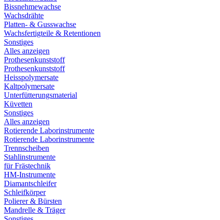
Bissnehmewachse
Wachsdrähte
Platten- & Gusswachse
Wachsfertigteile & Retentionen
Sonstiges
Alles anzeigen
Prothesenkunststoff
Prothesenkunststoff
Heisspolymersate
Kaltpolymersate
Unterfütterungsmaterial
Küvetten
Sonstiges
Alles anzeigen
Rotierende Laborinstrumente
Rotierende Laborinstrumente
Trennscheiben
Stahlinstrumente
für Frästechnik
HM-Instrumente
Diamantschleifer
Schleifkörper
Polierer & Bürsten
Mandrelle & Träger
Sonstiges