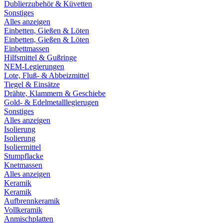
Dublierzubehör & Küvetten
Sonstiges
Alles anzeigen
Einbetten, Gießen & Löten
Einbetten, Gießen & Löten
Einbettmassen
Hilfsmittel & Gußringe
NEM-Legierungen
Lote, Fluß- & Abbeizmittel
Tiegel & Einsätze
Drähte, Klammern & Geschiebe
Gold- & Edelmetalllegierugen
Sonstiges
Alles anzeigen
Isolierung
Isolierung
Isoliermittel
Stumpflacke
Knetmassen
Alles anzeigen
Keramik
Keramik
Aufbrennkeramik
Vollkeramik
Anmischplatten