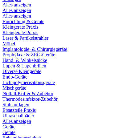
Alles anzeigen
Alles anzeigen
Alles anzeigen
Einrichtung & Geräte
Kleingeräte Praxis
Kleingeräte Praxis
Laser & Partikelstrahler
Möbel
Implantologie- & Chirurgiegeräte
Prophylaxe & ZEG-Geräte
Hand- & Winkelstücke
Lupen & Lupenbrillen
Diverse Kleingeräte
Endo-Geräte
Lichtpolymerisationsgeräte
Mischgeräte
Notfall-Koffer & Zubehör
Thermodesinfektor-Zubehör
Stuhlauflagen
Ersatzteile Praxis
Ultraschallbäder
Alles anzeigen
Geräte
Geräte
Behandlungseinheit