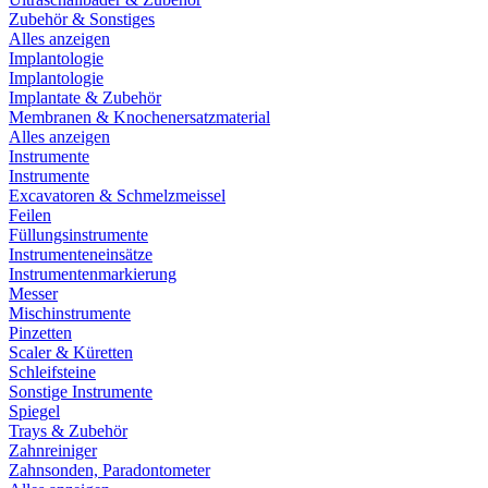
Zubehör & Sonstiges
Alles anzeigen
Implantologie
Implantologie
Implantate & Zubehör
Membranen & Knochenersatzmaterial
Alles anzeigen
Instrumente
Instrumente
Excavatoren & Schmelzmeissel
Feilen
Füllungsinstrumente
Instrumenteneinsätze
Instrumentenmarkierung
Messer
Mischinstrumente
Pinzetten
Scaler & Küretten
Schleifsteine
Sonstige Instrumente
Spiegel
Trays & Zubehör
Zahnreiniger
Zahnsonden, Paradontometer