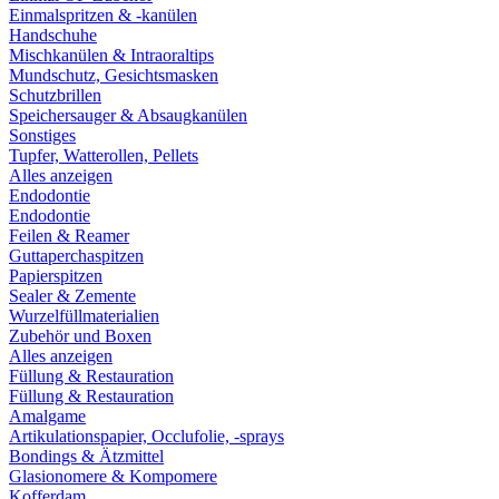
Einmalspritzen & -kanülen
Handschuhe
Mischkanülen & Intraoraltips
Mundschutz, Gesichtsmasken
Schutzbrillen
Speichersauger & Absaugkanülen
Sonstiges
Tupfer, Watterollen, Pellets
Alles anzeigen
Endodontie
Endodontie
Feilen & Reamer
Guttaperchaspitzen
Papierspitzen
Sealer & Zemente
Wurzelfüllmaterialien
Zubehör und Boxen
Alles anzeigen
Füllung & Restauration
Füllung & Restauration
Amalgame
Artikulationspapier, Occlufolie, -sprays
Bondings & Ätzmittel
Glasionomere & Kompomere
Kofferdam