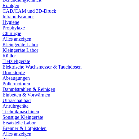
Röntgen
CAD/CAM und 3D-Druck
Intraoralscanner
Hygiene
Prophylaxe
Chirurgie
Alles anzeigen
Kleingeräte Labor
Kleingeräte Labor
Rüttler
Tiefziehgeräte
Elektrische Wachsmesser & Tauchdosen
Drucktöpfe
Absaugungen
Poliermotoren
Dampfstrahlen & Reinigen
Einbetten & Vorwärmen
Ultraschallbad
Anrührgeräte
Technikmaschinen
Sonstige Kleingeräte
Ersatzteile Labor
Brenner & Lötpistolen
Alles anzeigen