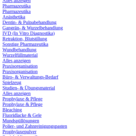
Alles anzeigen
Pharmazeutika
Pharmazeutika
Anästhetika
Dentin- & Pulpabehandlung
Gangrän- & Wurzelbehandlung
IVD (In Vitro Diagnostika)
Retraktion, Blutstillung
Sonstige Pharmazeutika
Wundbehandlung
Wurzelfüllmaterial
Alles anzeigen
Praxisorganisation
Praxisorganisation
Büro- & Verwaltungs-Bedarf
Spielzeug
Studien- & Übungsmaterial
Alles anzeigen
Prophylaxe & Pflege
Prophylaxe & Pflege
Bleaching
Fluoridlacke & Gele
Mundspüllösungen
Polier- und Zahnreinigungspasten
Prophylaxepulver