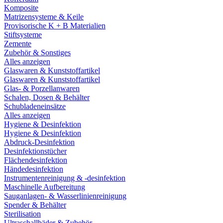
Komposite
Matrizensysteme & Keile
Provisorische K + B Materialien
Stiftsysteme
Zemente
Zubehör & Sonstiges
Alles anzeigen
Glaswaren & Kunststoffartikel
Glaswaren & Kunststoffartikel
Glas- & Porzellanwaren
Schalen, Dosen & Behälter
Schubladeneinsätze
Alles anzeigen
Hygiene & Desinfektion
Hygiene & Desinfektion
Abdruck-Desinfektion
Desinfektionstücher
Flächendesinfektion
Händedesinfektion
Instrumentenreinigung & -desinfektion
Maschinelle Aufbereitung
Sauganlagen- & Wasserlinienreinigung
Spender & Behälter
Sterilisation
Ultraschallbäder & Zubehör