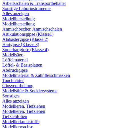
Arbeitsschalen & Transportbehälter
Sonstige Laborinstrumente
Alles anzeigen
Modellherstellung
Modellherstellung
Anmischbecher, Anmischschalen
Artikulationsgipse (Klasse1)
Alabastergipse (Klasse 2)
Hartgipse (Klasse 3)
Superhartgipse (Klasse 4)
Modellsäge
Löffelmaterial
Löffel- & Basisplatten
Abdruckgipse
Modellmaterial & Zahnfleischmasken
Tauchhärter
Gipsverarbeitung
Modellstifte & Socklersysteme
Sonstiges
Alles anzeigen
Modellieren, Tiefziehen
Modellieren, Tiefziehen
Tiefziehfolien
Modellierkunststoffe
Modellierwachse