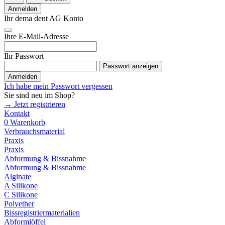
Anmelden
Ihr dema dent AG Konto
Ihre E-Mail-Adresse
Ihr Passwort
Passwort anzeigen
Anmelden
Ich habe mein Passwort vergessen
Sie sind neu im Shop?
→ Jetzt registrieren
Kontakt
0
Warenkorb
Verbrauchsmaterial
Praxis
Praxis
Abformung & Bissnahme
Abformung & Bissnahme
Alginate
A Silikone
C Silikone
Polyether
Bissregistriermaterialien
Abformlöffel