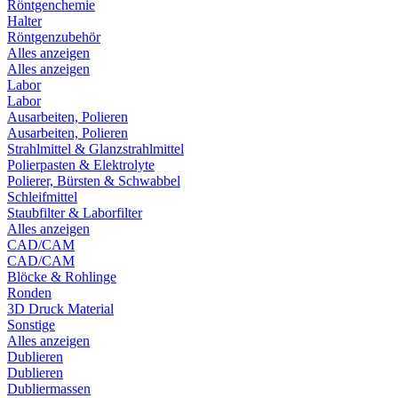
Röntgenchemie
Halter
Röntgenzubehör
Alles anzeigen
Alles anzeigen
Labor
Labor
Ausarbeiten, Polieren
Ausarbeiten, Polieren
Strahlmittel & Glanzstrahlmittel
Polierpasten & Elektrolyte
Polierer, Bürsten & Schwabbel
Schleifmittel
Staubfilter & Laborfilter
Alles anzeigen
CAD/CAM
CAD/CAM
Blöcke & Rohlinge
Ronden
3D Druck Material
Sonstige
Alles anzeigen
Dublieren
Dublieren
Dubliermassen