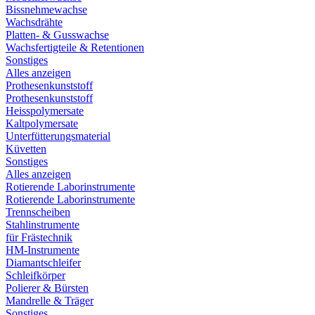
Bissnehmewachse
Wachsdrähte
Platten- & Gusswachse
Wachsfertigteile & Retentionen
Sonstiges
Alles anzeigen
Prothesenkunststoff
Prothesenkunststoff
Heisspolymersate
Kaltpolymersate
Unterfütterungsmaterial
Küvetten
Sonstiges
Alles anzeigen
Rotierende Laborinstrumente
Rotierende Laborinstrumente
Trennscheiben
Stahlinstrumente
für Frästechnik
HM-Instrumente
Diamantschleifer
Schleifkörper
Polierer & Bürsten
Mandrelle & Träger
Sonstiges