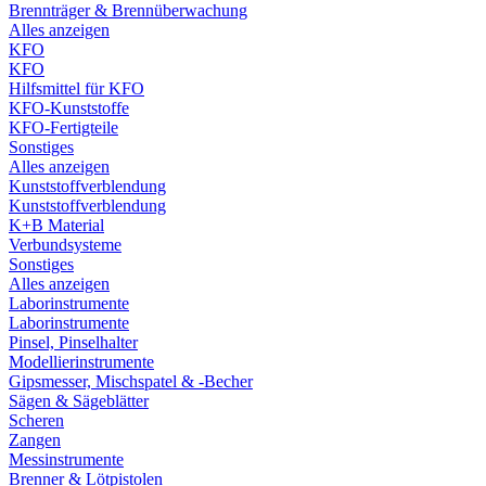
Brennträger & Brennüberwachung
Alles anzeigen
KFO
KFO
Hilfsmittel für KFO
KFO-Kunststoffe
KFO-Fertigteile
Sonstiges
Alles anzeigen
Kunststoffverblendung
Kunststoffverblendung
K+B Material
Verbundsysteme
Sonstiges
Alles anzeigen
Laborinstrumente
Laborinstrumente
Pinsel, Pinselhalter
Modellierinstrumente
Gipsmesser, Mischspatel & -Becher
Sägen & Sägeblätter
Scheren
Zangen
Messinstrumente
Brenner & Lötpistolen