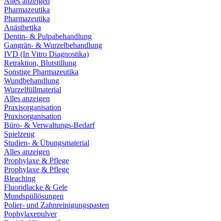
Alles anzeigen
Pharmazeutika
Pharmazeutika
Anästhetika
Dentin- & Pulpabehandlung
Gangrän- & Wurzelbehandlung
IVD (In Vitro Diagnostika)
Retraktion, Blutstillung
Sonstige Pharmazeutika
Wundbehandlung
Wurzelfüllmaterial
Alles anzeigen
Praxisorganisation
Praxisorganisation
Büro- & Verwaltungs-Bedarf
Spielzeug
Studien- & Übungsmaterial
Alles anzeigen
Prophylaxe & Pflege
Prophylaxe & Pflege
Bleaching
Fluoridlacke & Gele
Mundspüllösungen
Polier- und Zahnreinigungspasten
Pophylaxepulver