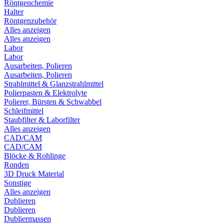
Röntgenchemie
Halter
Röntgenzubehör
Alles anzeigen
Alles anzeigen
Labor
Labor
Ausarbeiten, Polieren
Ausarbeiten, Polieren
Strahlmittel & Glanzstrahlmittel
Polierpasten & Elektrolyte
Polierer, Bürsten & Schwabbel
Schleifmittel
Staubfilter & Laborfilter
Alles anzeigen
CAD/CAM
CAD/CAM
Blöcke & Rohlinge
Ronden
3D Druck Material
Sonstige
Alles anzeigen
Dublieren
Dublieren
Dubliermassen