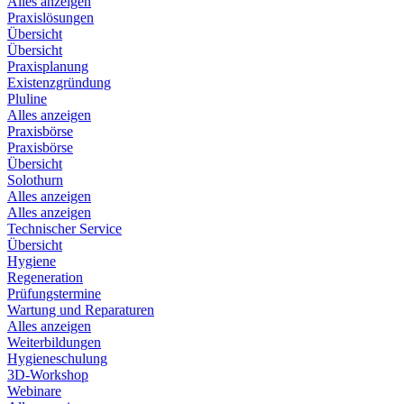
Alles anzeigen
Praxislösungen
Übersicht
Übersicht
Praxisplanung
Existenzgründung
Pluline
Alles anzeigen
Praxisbörse
Praxisbörse
Übersicht
Solothurn
Alles anzeigen
Alles anzeigen
Technischer Service
Übersicht
Hygiene
Regeneration
Prüfungstermine
Wartung und Reparaturen
Alles anzeigen
Weiterbildungen
Hygieneschulung
3D-Workshop
Webinare