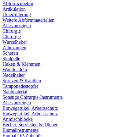
Abformzubehör
Artikulation
Unterfütterung
Weitere Abformmaterialien
Alles anzeigen
Chirurgie
Chirurgie
Wurzelheber
Zahnzangen
Scheren
Skalpelle
Haken & Klemmen
Wundnadeln
Nadelhalter
Spritzen & Kanülen
Tamponadestopfer
Nahtmaterial
Sonstige Chirurgie-Instrumente
Alles anzeigen
Einwegartikel, Arbeitsschutz
Einwegartikel, Arbeitsschutz
Anmischblöcke
Becher, Servietten & Tücher
Einmalinstrumente
Einmal OP-Zubehör