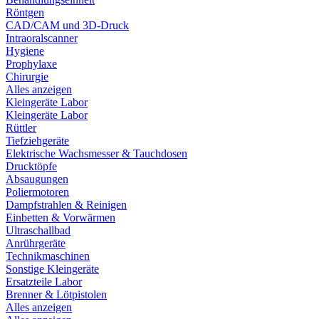
Röntgen
CAD/CAM und 3D-Druck
Intraoralscanner
Hygiene
Prophylaxe
Chirurgie
Alles anzeigen
Kleingeräte Labor
Kleingeräte Labor
Rüttler
Tiefziehgeräte
Elektrische Wachsmesser & Tauchdosen
Drucktöpfe
Absaugungen
Poliermotoren
Dampfstrahlen & Reinigen
Einbetten & Vorwärmen
Ultraschallbad
Anrührgeräte
Technikmaschinen
Sonstige Kleingeräte
Ersatzteile Labor
Brenner & Lötpistolen
Alles anzeigen