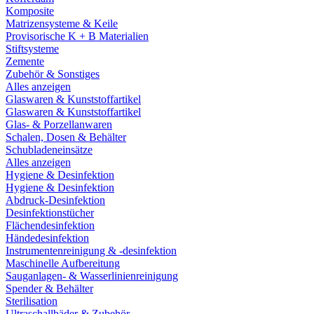
Komposite
Matrizensysteme & Keile
Provisorische K + B Materialien
Stiftsysteme
Zemente
Zubehör & Sonstiges
Alles anzeigen
Glaswaren & Kunststoffartikel
Glaswaren & Kunststoffartikel
Glas- & Porzellanwaren
Schalen, Dosen & Behälter
Schubladeneinsätze
Alles anzeigen
Hygiene & Desinfektion
Hygiene & Desinfektion
Abdruck-Desinfektion
Desinfektionstücher
Flächendesinfektion
Händedesinfektion
Instrumentenreinigung & -desinfektion
Maschinelle Aufbereitung
Sauganlagen- & Wasserlinienreinigung
Spender & Behälter
Sterilisation
Ultraschallbäder & Zubehör