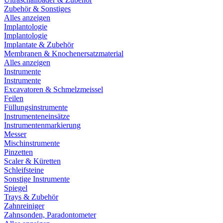
Zubehör & Sonstiges
Alles anzeigen
Implantologie
Implantologie
Implantate & Zubehör
Membranen & Knochenersatzmaterial
Alles anzeigen
Instrumente
Instrumente
Excavatoren & Schmelzmeissel
Feilen
Füllungsinstrumente
Instrumenteneinsätze
Instrumentenmarkierung
Messer
Mischinstrumente
Pinzetten
Scaler & Küretten
Schleifsteine
Sonstige Instrumente
Spiegel
Trays & Zubehör
Zahnreiniger
Zahnsonden, Paradontometer