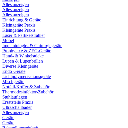
Alles anzeigen
Alles anzeigen
Alles anzeigen
Einrichtung & Geräte
Kleingeräte Praxis
Kleingeräte Praxis
Laser & Partikelstrahler
Möbel
Implantologie- & Chirurgiegeräte
Prophylaxe & ZEG-Geräte
Hand- & Winkelstücke
Lupen & Lupenbrillen
Diverse Kleingeräte
Endo-Geräte
Lichtpolymerisationsgeräte
Mischgeräte
Notfall-Koffer & Zubehör
Thermodesinfektor-Zubehör
Stuhlauflagen
Ersatzteile Praxis
Ultraschallbäder
Alles anzeigen
Geräte
Geräte
Behandlungseinheit