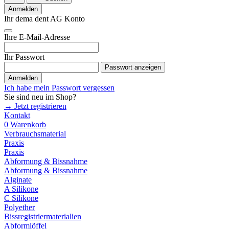
Anmelden
Ihr dema dent AG Konto
Ihre E-Mail-Adresse
Ihr Passwort
Passwort anzeigen
Anmelden
Ich habe mein Passwort vergessen
Sie sind neu im Shop?
→ Jetzt registrieren
Kontakt
0
Warenkorb
Verbrauchsmaterial
Praxis
Praxis
Abformung & Bissnahme
Abformung & Bissnahme
Alginate
A Silikone
C Silikone
Polyether
Bissregistriermaterialien
Abformlöffel