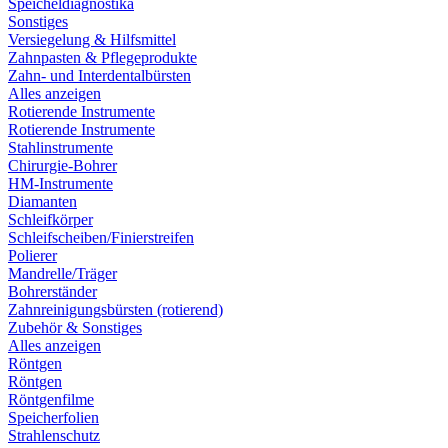
Speicheldiagnostika
Sonstiges
Versiegelung & Hilfsmittel
Zahnpasten & Pflegeprodukte
Zahn- und Interdentalbürsten
Alles anzeigen
Rotierende Instrumente
Rotierende Instrumente
Stahlinstrumente
Chirurgie-Bohrer
HM-Instrumente
Diamanten
Schleifkörper
Schleifscheiben/Finierstreifen
Polierer
Mandrelle/Träger
Bohrerständer
Zahnreinigungsbürsten (rotierend)
Zubehör & Sonstiges
Alles anzeigen
Röntgen
Röntgen
Röntgenfilme
Speicherfolien
Strahlenschutz