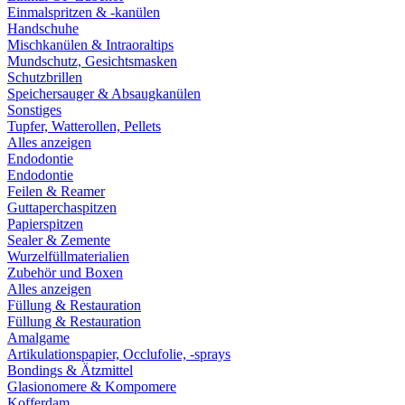
Einmalspritzen & -kanülen
Handschuhe
Mischkanülen & Intraoraltips
Mundschutz, Gesichtsmasken
Schutzbrillen
Speichersauger & Absaugkanülen
Sonstiges
Tupfer, Watterollen, Pellets
Alles anzeigen
Endodontie
Endodontie
Feilen & Reamer
Guttaperchaspitzen
Papierspitzen
Sealer & Zemente
Wurzelfüllmaterialien
Zubehör und Boxen
Alles anzeigen
Füllung & Restauration
Füllung & Restauration
Amalgame
Artikulationspapier, Occlufolie, -sprays
Bondings & Ätzmittel
Glasionomere & Kompomere
Kofferdam