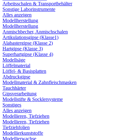
Arbeitsschalen & Transportbehälter
Sonstige Laborinstrumente
Alles anzeigen
Modellherstellung
Modellherstellung
Anmischbecher, Anmischschalen
Artikulationsgipse (Klasse1)
Alabastergipse (Klasse 2)
Hartgipse (Klasse 3)
Superhartgipse (Klasse 4)
Modellsäge
Löffelmaterial
Löffel- & Basisplatten
Abdruckgipse
Modellmaterial & Zahnfleischmasken
Tauchhärter
Gipsverarbeitung
Modellstifte & Socklersysteme
Sonstiges
Alles anzeigen
Modellieren, Tiefziehen
Modellieren, Tiefziehen
Tiefziehfolien
Modellierkunststoffe
Modellierwachse