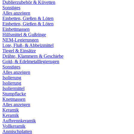
Dublierzubehör & Küvetten
Sonstiges
Alles anzeigen
Einbetten, Gießen & Löten
Einbetten, Gießen & Löten
Einbettmassen
Hilfsmittel & Gußringe
NEM-Legierungen
Lote, Fluß- & Abbeizmittel
Tiegel & Einsätze
Drähte, Klammern & Geschiebe
Gold- & Edelmetalllegierugen
Sonstiges
Alles anzeigen
Isolierung
Isolierung
Isoliermittel
Stumpflacke
Knetmassen
Alles anzeigen
Keramik
Keramik
Aufbrennkeramik
Vollkeramik
Anmischplatten