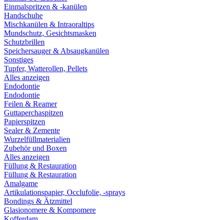
Einmalspritzen & -kanülen
Handschuhe
Mischkanülen & Intraoraltips
Mundschutz, Gesichtsmasken
Schutzbrillen
Speichersauger & Absaugkanülen
Sonstiges
Tupfer, Watterollen, Pellets
Alles anzeigen
Endodontie
Endodontie
Feilen & Reamer
Guttaperchaspitzen
Papierspitzen
Sealer & Zemente
Wurzelfüllmaterialien
Zubehör und Boxen
Alles anzeigen
Füllung & Restauration
Füllung & Restauration
Amalgame
Artikulationspapier, Occlufolie, -sprays
Bondings & Ätzmittel
Glasionomere & Kompomere
Kofferdam