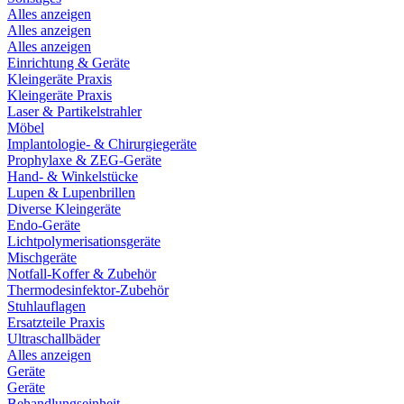
Alles anzeigen
Alles anzeigen
Alles anzeigen
Einrichtung & Geräte
Kleingeräte Praxis
Kleingeräte Praxis
Laser & Partikelstrahler
Möbel
Implantologie- & Chirurgiegeräte
Prophylaxe & ZEG-Geräte
Hand- & Winkelstücke
Lupen & Lupenbrillen
Diverse Kleingeräte
Endo-Geräte
Lichtpolymerisationsgeräte
Mischgeräte
Notfall-Koffer & Zubehör
Thermodesinfektor-Zubehör
Stuhlauflagen
Ersatzteile Praxis
Ultraschallbäder
Alles anzeigen
Geräte
Geräte
Behandlungseinheit