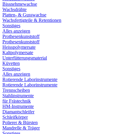
Bissnehmewachse
Wachsdrähte
Platten- & Gusswachse
Wachsfertigteile & Retentionen
Sonstiges
Alles anzeigen
Prothesenkunststoff
Prothesenkunststoff
Heisspolymersate
Kaltpolymersate
Unterfütterungsmaterial
Küvetten
Sonstiges
Alles anzeigen
Rotierende Laborinstrumente
Rotierende Laborinstrumente
Trennscheiben
Stahlinstrumente
für Frästechnik
HM-Instrumente
Diamantschleifer
Schleifkörper
Polierer & Bürsten
Mandrelle & Träger
Sonstiges