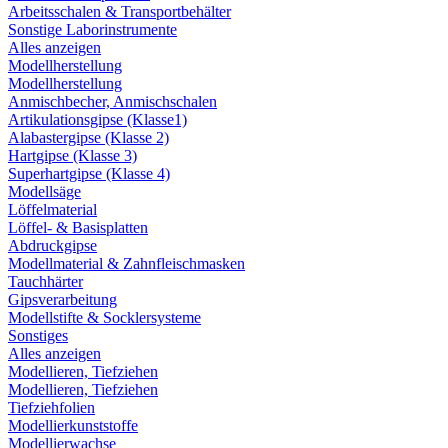
Arbeitsschalen & Transportbehälter
Sonstige Laborinstrumente
Alles anzeigen
Modellherstellung
Modellherstellung
Anmischbecher, Anmischschalen
Artikulationsgipse (Klasse1)
Alabastergipse (Klasse 2)
Hartgipse (Klasse 3)
Superhartgipse (Klasse 4)
Modellsäge
Löffelmaterial
Löffel- & Basisplatten
Abdruckgipse
Modellmaterial & Zahnfleischmasken
Tauchhärter
Gipsverarbeitung
Modellstifte & Socklersysteme
Sonstiges
Alles anzeigen
Modellieren, Tiefziehen
Modellieren, Tiefziehen
Tiefziehfolien
Modellierkunststoffe
Modellierwachse