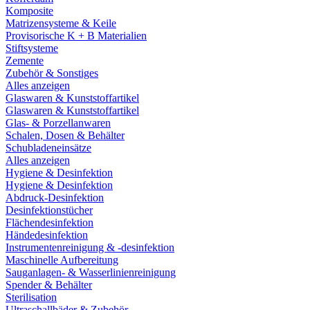
Komposite
Matrizensysteme & Keile
Provisorische K + B Materialien
Stiftsysteme
Zemente
Zubehör & Sonstiges
Alles anzeigen
Glaswaren & Kunststoffartikel
Glaswaren & Kunststoffartikel
Glas- & Porzellanwaren
Schalen, Dosen & Behälter
Schubladeneinsätze
Alles anzeigen
Hygiene & Desinfektion
Hygiene & Desinfektion
Abdruck-Desinfektion
Desinfektionstücher
Flächendesinfektion
Händedesinfektion
Instrumentenreinigung & -desinfektion
Maschinelle Aufbereitung
Sauganlagen- & Wasserlinienreinigung
Spender & Behälter
Sterilisation
Ultraschallbäder & Zubehör