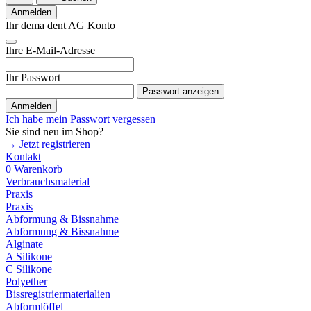
Anmelden
Ihr dema dent AG Konto
Ihre E-Mail-Adresse
Ihr Passwort
Passwort anzeigen
Anmelden
Ich habe mein Passwort vergessen
Sie sind neu im Shop?
→ Jetzt registrieren
Kontakt
0
Warenkorb
Verbrauchsmaterial
Praxis
Praxis
Abformung & Bissnahme
Abformung & Bissnahme
Alginate
A Silikone
C Silikone
Polyether
Bissregistriermaterialien
Abformlöffel