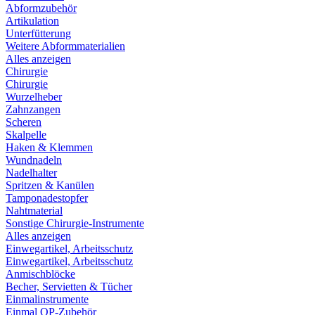
Abformzubehör
Artikulation
Unterfütterung
Weitere Abformmaterialien
Alles anzeigen
Chirurgie
Chirurgie
Wurzelheber
Zahnzangen
Scheren
Skalpelle
Haken & Klemmen
Wundnadeln
Nadelhalter
Spritzen & Kanülen
Tamponadestopfer
Nahtmaterial
Sonstige Chirurgie-Instrumente
Alles anzeigen
Einwegartikel, Arbeitsschutz
Einwegartikel, Arbeitsschutz
Anmischblöcke
Becher, Servietten & Tücher
Einmalinstrumente
Einmal OP-Zubehör