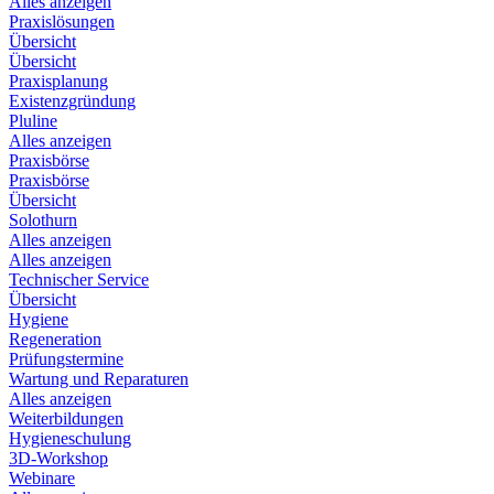
Alles anzeigen
Praxislösungen
Übersicht
Übersicht
Praxisplanung
Existenzgründung
Pluline
Alles anzeigen
Praxisbörse
Praxisbörse
Übersicht
Solothurn
Alles anzeigen
Alles anzeigen
Technischer Service
Übersicht
Hygiene
Regeneration
Prüfungstermine
Wartung und Reparaturen
Alles anzeigen
Weiterbildungen
Hygieneschulung
3D-Workshop
Webinare