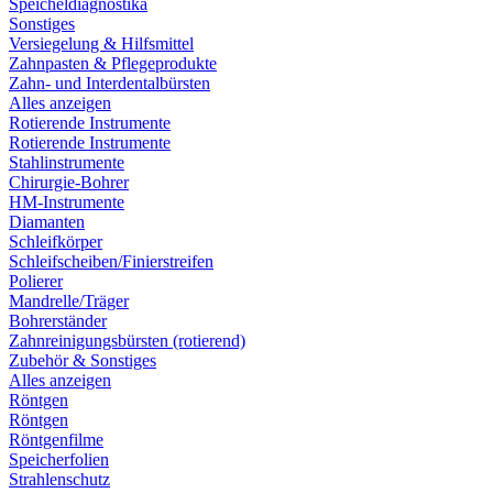
Speicheldiagnostika
Sonstiges
Versiegelung & Hilfsmittel
Zahnpasten & Pflegeprodukte
Zahn- und Interdentalbürsten
Alles anzeigen
Rotierende Instrumente
Rotierende Instrumente
Stahlinstrumente
Chirurgie-Bohrer
HM-Instrumente
Diamanten
Schleifkörper
Schleifscheiben/Finierstreifen
Polierer
Mandrelle/Träger
Bohrerständer
Zahnreinigungsbürsten (rotierend)
Zubehör & Sonstiges
Alles anzeigen
Röntgen
Röntgen
Röntgenfilme
Speicherfolien
Strahlenschutz