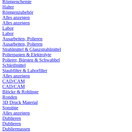
Röntgenchemie
Halter
Röntgenzubehör
Alles anzeigen
Alles anzeigen
Labor
Labor
Ausarbeiten, Polieren
Ausarbeiten, Polieren
Strahlmittel & Glanzstrahlmittel
Polierpasten & Elektrolyte
Polierer, Bürsten & Schwabbel
Schleifmittel
Staubfilter & Laborfilter
Alles anzeigen
CAD/CAM
CAD/CAM
Blöcke & Rohlinge
Ronden
3D Druck Material
Sonstige
Alles anzeigen
Dublieren
Dublieren
Dubliermassen