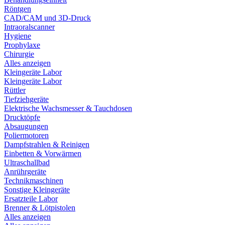
Röntgen
CAD/CAM und 3D-Druck
Intraoralscanner
Hygiene
Prophylaxe
Chirurgie
Alles anzeigen
Kleingeräte Labor
Kleingeräte Labor
Rüttler
Tiefziehgeräte
Elektrische Wachsmesser & Tauchdosen
Drucktöpfe
Absaugungen
Poliermotoren
Dampfstrahlen & Reinigen
Einbetten & Vorwärmen
Ultraschallbad
Anrührgeräte
Technikmaschinen
Sonstige Kleingeräte
Ersatzteile Labor
Brenner & Lötpistolen
Alles anzeigen