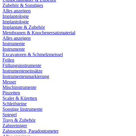
Zubehör & Sonstiges
Alles anzeigen
Implantologie
Implantologie
Implantate & Zubehör
Membranen & Knochenersatzmaterial
Alles anzeigen
Instrumente
Instrumente
Excavatoren & Schmelzmeissel
Feilen
Füllungsinstrumente
Instrumenteneinsätze
Instrumentenmarkierung
Messer
Mischinstrumente
Pinzetten
Scaler & Küretten
Schleifsteine
Sonstige Instrumente
Spiegel
Trays & Zubehör
Zahnreiniger
Zahnsonden, Paradontometer