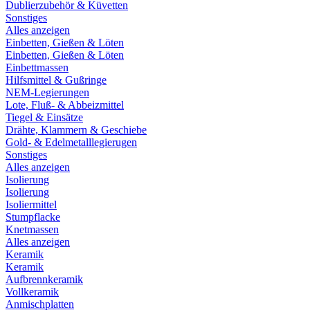
Dublierzubehör & Küvetten
Sonstiges
Alles anzeigen
Einbetten, Gießen & Löten
Einbetten, Gießen & Löten
Einbettmassen
Hilfsmittel & Gußringe
NEM-Legierungen
Lote, Fluß- & Abbeizmittel
Tiegel & Einsätze
Drähte, Klammern & Geschiebe
Gold- & Edelmetalllegierugen
Sonstiges
Alles anzeigen
Isolierung
Isolierung
Isoliermittel
Stumpflacke
Knetmassen
Alles anzeigen
Keramik
Keramik
Aufbrennkeramik
Vollkeramik
Anmischplatten