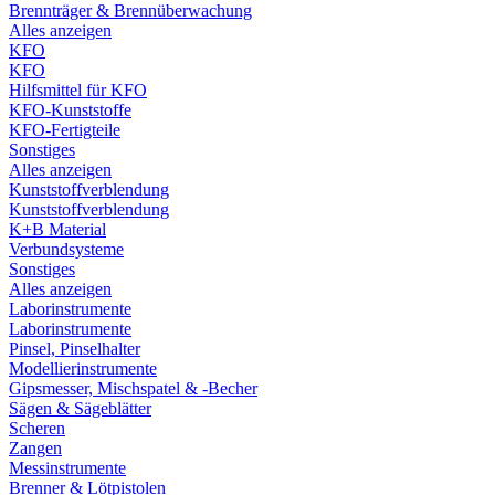
Brennträger & Brennüberwachung
Alles anzeigen
KFO
KFO
Hilfsmittel für KFO
KFO-Kunststoffe
KFO-Fertigteile
Sonstiges
Alles anzeigen
Kunststoffverblendung
Kunststoffverblendung
K+B Material
Verbundsysteme
Sonstiges
Alles anzeigen
Laborinstrumente
Laborinstrumente
Pinsel, Pinselhalter
Modellierinstrumente
Gipsmesser, Mischspatel & -Becher
Sägen & Sägeblätter
Scheren
Zangen
Messinstrumente
Brenner & Lötpistolen