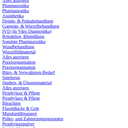
Alles anzeigen
Pharmazeutika
Pharmazeutika
Anästhetika
Dentin- & Pulpabehandlung
Gangrän- & Wurzelbehandlung
IVD (In Vitro Diagnostika)
Retraktion, Blutstillung
Sonstige Pharmazeutika
Wundbehandlung
Wurzelfüllmaterial
Alles anzeigen
Praxisorganisation
Praxisorganisation
Büro- & Verwaltungs-Bedarf
Spielzeug
Studien- & Übungsmaterial
Alles anzeigen
Prophylaxe & Pflege
Prophylaxe & Pflege
Bleaching
Fluoridlacke & Gele
Mundspüllösungen
Polier- und Zahnreinigungspasten
Prophylaxepulver