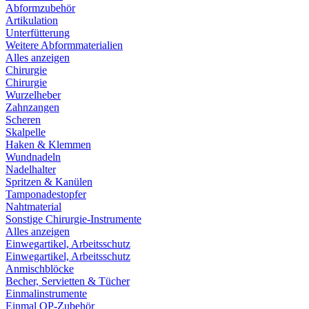
Abformzubehör
Artikulation
Unterfütterung
Weitere Abformmaterialien
Alles anzeigen
Chirurgie
Chirurgie
Wurzelheber
Zahnzangen
Scheren
Skalpelle
Haken & Klemmen
Wundnadeln
Nadelhalter
Spritzen & Kanülen
Tamponadestopfer
Nahtmaterial
Sonstige Chirurgie-Instrumente
Alles anzeigen
Einwegartikel, Arbeitsschutz
Einwegartikel, Arbeitsschutz
Anmischblöcke
Becher, Servietten & Tücher
Einmalinstrumente
Einmal OP-Zubehör