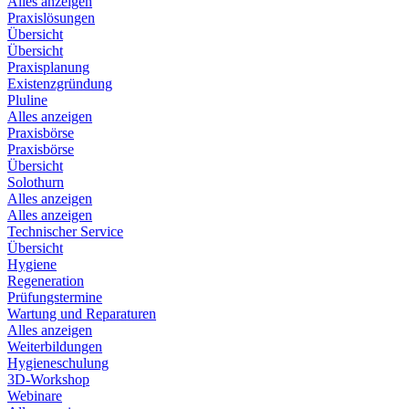
Alles anzeigen
Praxislösungen
Übersicht
Übersicht
Praxisplanung
Existenzgründung
Pluline
Alles anzeigen
Praxisbörse
Praxisbörse
Übersicht
Solothurn
Alles anzeigen
Alles anzeigen
Technischer Service
Übersicht
Hygiene
Regeneration
Prüfungstermine
Wartung und Reparaturen
Alles anzeigen
Weiterbildungen
Hygieneschulung
3D-Workshop
Webinare