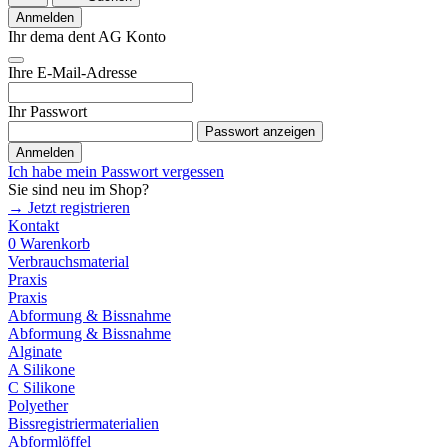
Anmelden
Ihr dema dent AG Konto
Ihre E-Mail-Adresse
Ihr Passwort
Passwort anzeigen
Anmelden
Ich habe mein Passwort vergessen
Sie sind neu im Shop?
→ Jetzt registrieren
Kontakt
0
Warenkorb
Verbrauchsmaterial
Praxis
Praxis
Abformung & Bissnahme
Abformung & Bissnahme
Alginate
A Silikone
C Silikone
Polyether
Bissregistriermaterialien
Abformlöffel