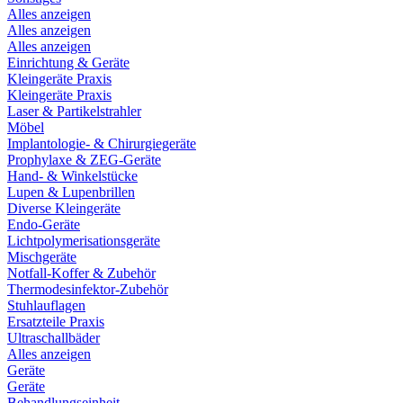
Alles anzeigen
Alles anzeigen
Alles anzeigen
Einrichtung & Geräte
Kleingeräte Praxis
Kleingeräte Praxis
Laser & Partikelstrahler
Möbel
Implantologie- & Chirurgiegeräte
Prophylaxe & ZEG-Geräte
Hand- & Winkelstücke
Lupen & Lupenbrillen
Diverse Kleingeräte
Endo-Geräte
Lichtpolymerisationsgeräte
Mischgeräte
Notfall-Koffer & Zubehör
Thermodesinfektor-Zubehör
Stuhlauflagen
Ersatzteile Praxis
Ultraschallbäder
Alles anzeigen
Geräte
Geräte
Behandlungseinheit