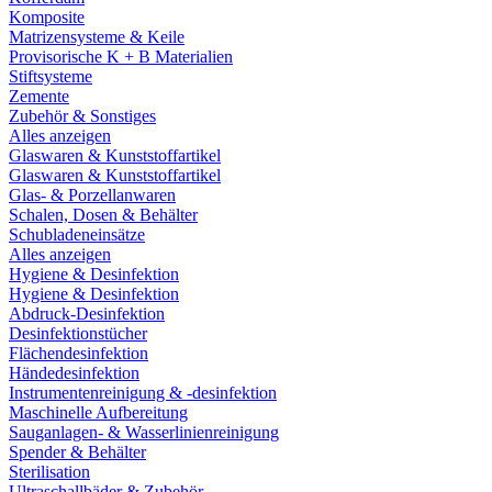
Komposite
Matrizensysteme & Keile
Provisorische K + B Materialien
Stiftsysteme
Zemente
Zubehör & Sonstiges
Alles anzeigen
Glaswaren & Kunststoffartikel
Glaswaren & Kunststoffartikel
Glas- & Porzellanwaren
Schalen, Dosen & Behälter
Schubladeneinsätze
Alles anzeigen
Hygiene & Desinfektion
Hygiene & Desinfektion
Abdruck-Desinfektion
Desinfektionstücher
Flächendesinfektion
Händedesinfektion
Instrumentenreinigung & -desinfektion
Maschinelle Aufbereitung
Sauganlagen- & Wasserlinienreinigung
Spender & Behälter
Sterilisation
Ultraschallbäder & Zubehör