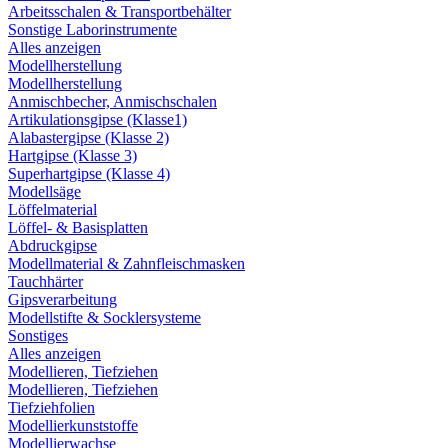
Arbeitsschalen & Transportbehälter
Sonstige Laborinstrumente
Alles anzeigen
Modellherstellung
Modellherstellung
Anmischbecher, Anmischschalen
Artikulationsgipse (Klasse1)
Alabastergipse (Klasse 2)
Hartgipse (Klasse 3)
Superhartgipse (Klasse 4)
Modellsäge
Löffelmaterial
Löffel- & Basisplatten
Abdruckgipse
Modellmaterial & Zahnfleischmasken
Tauchhärter
Gipsverarbeitung
Modellstifte & Socklersysteme
Sonstiges
Alles anzeigen
Modellieren, Tiefziehen
Modellieren, Tiefziehen
Tiefziehfolien
Modellierkunststoffe
Modellierwachse