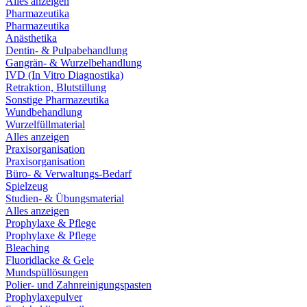
Alles anzeigen
Pharmazeutika
Pharmazeutika
Anästhetika
Dentin- & Pulpabehandlung
Gangrän- & Wurzelbehandlung
IVD (In Vitro Diagnostika)
Retraktion, Blutstillung
Sonstige Pharmazeutika
Wundbehandlung
Wurzelfüllmaterial
Alles anzeigen
Praxisorganisation
Praxisorganisation
Büro- & Verwaltungs-Bedarf
Spielzeug
Studien- & Übungsmaterial
Alles anzeigen
Prophylaxe & Pflege
Prophylaxe & Pflege
Bleaching
Fluoridlacke & Gele
Mundspüllösungen
Polier- und Zahnreinigungspasten
Prophylaxepulver