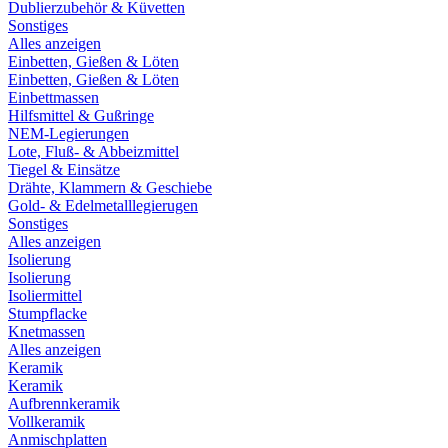
Dublierzubehör & Küvetten
Sonstiges
Alles anzeigen
Einbetten, Gießen & Löten
Einbetten, Gießen & Löten
Einbettmassen
Hilfsmittel & Gußringe
NEM-Legierungen
Lote, Fluß- & Abbeizmittel
Tiegel & Einsätze
Drähte, Klammern & Geschiebe
Gold- & Edelmetalllegierugen
Sonstiges
Alles anzeigen
Isolierung
Isolierung
Isoliermittel
Stumpflacke
Knetmassen
Alles anzeigen
Keramik
Keramik
Aufbrennkeramik
Vollkeramik
Anmischplatten