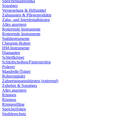
Speicheldiagnostika
Sonstiges
Versiegelung & Hilfsmittel
Zahnpasten & Pflegeprodukte
Zahn- und Interdentalbürsten
Alles anzeigen
Rotierende Instrumente
Rotierende Instrumente
Stahlinstrumente
Chirurgie-Bohrer
HM-Instrumente
Diamanten
Schleifkörper
Schleifscheiben/Finierstreifen
Polierer
Mandrelle/Träger
Bohrerständer
Zahnreinigungsbürsten (rotierend)
Zubehör & Sonstiges
Alles anzeigen
Röntgen
Röntgen
Röntgenfilme
Speicherfolien
Strahlenschutz