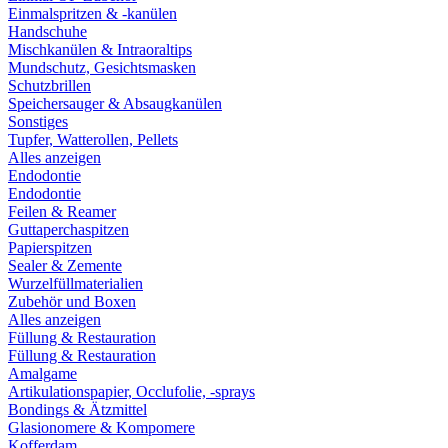
Einmalspritzen & -kanülen
Handschuhe
Mischkanülen & Intraoraltips
Mundschutz, Gesichtsmasken
Schutzbrillen
Speichersauger & Absaugkanülen
Sonstiges
Tupfer, Watterollen, Pellets
Alles anzeigen
Endodontie
Endodontie
Feilen & Reamer
Guttaperchaspitzen
Papierspitzen
Sealer & Zemente
Wurzelfüllmaterialien
Zubehör und Boxen
Alles anzeigen
Füllung & Restauration
Füllung & Restauration
Amalgame
Artikulationspapier, Occlufolie, -sprays
Bondings & Ätzmittel
Glasionomere & Kompomere
Kofferdam