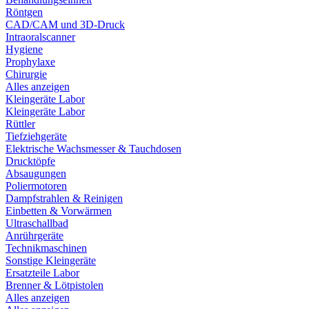
Röntgen
CAD/CAM und 3D-Druck
Intraoralscanner
Hygiene
Prophylaxe
Chirurgie
Alles anzeigen
Kleingeräte Labor
Kleingeräte Labor
Rüttler
Tiefziehgeräte
Elektrische Wachsmesser & Tauchdosen
Drucktöpfe
Absaugungen
Poliermotoren
Dampfstrahlen & Reinigen
Einbetten & Vorwärmen
Ultraschallbad
Anrührgeräte
Technikmaschinen
Sonstige Kleingeräte
Ersatzteile Labor
Brenner & Lötpistolen
Alles anzeigen