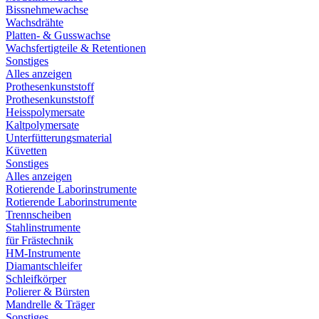
Bissnehmewachse
Wachsdrähte
Platten- & Gusswachse
Wachsfertigteile & Retentionen
Sonstiges
Alles anzeigen
Prothesenkunststoff
Prothesenkunststoff
Heisspolymersate
Kaltpolymersate
Unterfütterungsmaterial
Küvetten
Sonstiges
Alles anzeigen
Rotierende Laborinstrumente
Rotierende Laborinstrumente
Trennscheiben
Stahlinstrumente
für Frästechnik
HM-Instrumente
Diamantschleifer
Schleifkörper
Polierer & Bürsten
Mandrelle & Träger
Sonstiges