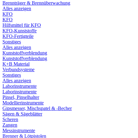
Brennträger & Brennüberwachung
Alles anzeigen
KFO
KFO
Hilfsmittel für KFO
KFO-Kunststoffe
KFO-Fertigteile
Sonstiges
Alles anzeigen
Kunststoffverblendung
Kunststoffverblendung
K+B Material
Verbundsysteme
Sonstiges
Alles anzeigen
Laborinstrumente
Laborinstrumente
Pinsel, Pinselhalter
Modellierinstrumente
Gipsmesser, Mischspatel & -Becher
Sägen & Sägeblätter
Scheren
Zangen
Messinstrumente
Brenner & Lötpistolen