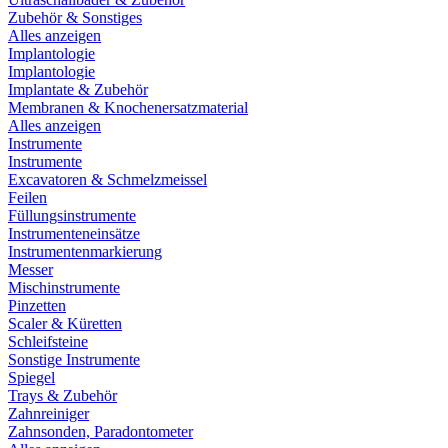
Zubehör & Sonstiges
Alles anzeigen
Implantologie
Implantologie
Implantate & Zubehör
Membranen & Knochenersatzmaterial
Alles anzeigen
Instrumente
Instrumente
Excavatoren & Schmelzmeissel
Feilen
Füllungsinstrumente
Instrumenteneinsätze
Instrumentenmarkierung
Messer
Mischinstrumente
Pinzetten
Scaler & Küretten
Schleifsteine
Sonstige Instrumente
Spiegel
Trays & Zubehör
Zahnreiniger
Zahnsonden, Paradontometer