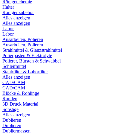
Röntgenchemie
Halter
Röntgenzubehör
Alles anzeigen
Alles anzeigen
Labor
Labor
Ausarbeiten, Polieren
Ausarbeiten, Polieren
Strahlmittel & Glanzstrahlmittel
Polierpasten & Elektrolyte
Polierer, Bürsten & Schwabbel
Schleifmittel
Staubfilter & Laborfilter
Alles anzeigen
CAD/CAM
CAD/CAM
Blöcke & Rohlinge
Ronden
3D Druck Material
Sonstige
Alles anzeigen
Dublieren
Dublieren
Dubliermassen