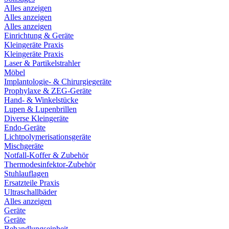
Alles anzeigen
Alles anzeigen
Alles anzeigen
Einrichtung & Geräte
Kleingeräte Praxis
Kleingeräte Praxis
Laser & Partikelstrahler
Möbel
Implantologie- & Chirurgiegeräte
Prophylaxe & ZEG-Geräte
Hand- & Winkelstücke
Lupen & Lupenbrillen
Diverse Kleingeräte
Endo-Geräte
Lichtpolymerisationsgeräte
Mischgeräte
Notfall-Koffer & Zubehör
Thermodesinfektor-Zubehör
Stuhlauflagen
Ersatzteile Praxis
Ultraschallbäder
Alles anzeigen
Geräte
Geräte
Behandlungseinheit