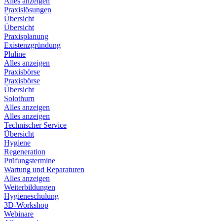
Alles anzeigen
Praxislösungen
Übersicht
Übersicht
Praxisplanung
Existenzgründung
Pluline
Alles anzeigen
Praxisbörse
Praxisbörse
Übersicht
Solothurn
Alles anzeigen
Alles anzeigen
Technischer Service
Übersicht
Hygiene
Regeneration
Prüfungstermine
Wartung und Reparaturen
Alles anzeigen
Weiterbildungen
Hygieneschulung
3D-Workshop
Webinare