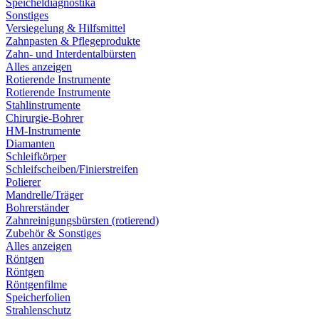
Speicheldiagnostika
Sonstiges
Versiegelung & Hilfsmittel
Zahnpasten & Pflegeprodukte
Zahn- und Interdentalbürsten
Alles anzeigen
Rotierende Instrumente
Rotierende Instrumente
Stahlinstrumente
Chirurgie-Bohrer
HM-Instrumente
Diamanten
Schleifkörper
Schleifscheiben/Finierstreifen
Polierer
Mandrelle/Träger
Bohrerständer
Zahnreinigungsbürsten (rotierend)
Zubehör & Sonstiges
Alles anzeigen
Röntgen
Röntgen
Röntgenfilme
Speicherfolien
Strahlenschutz