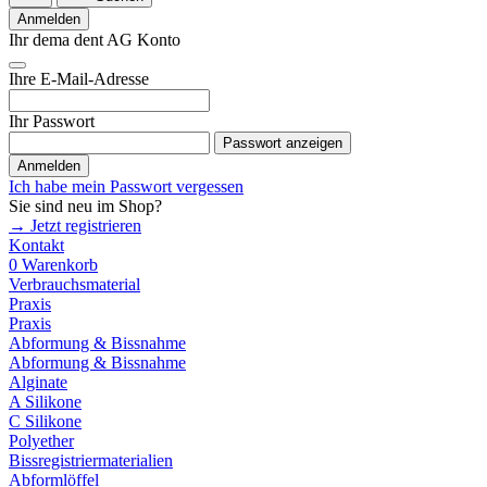
Anmelden
Ihr dema dent AG Konto
Ihre E-Mail-Adresse
Ihr Passwort
Passwort anzeigen
Anmelden
Ich habe mein Passwort vergessen
Sie sind neu im Shop?
→ Jetzt registrieren
Kontakt
0
Warenkorb
Verbrauchsmaterial
Praxis
Praxis
Abformung & Bissnahme
Abformung & Bissnahme
Alginate
A Silikone
C Silikone
Polyether
Bissregistriermaterialien
Abformlöffel