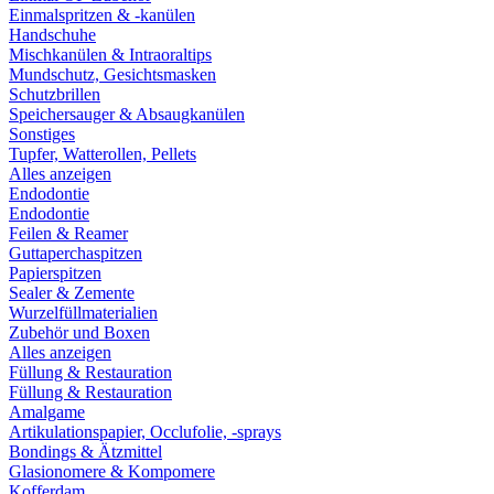
Einmalspritzen & -kanülen
Handschuhe
Mischkanülen & Intraoraltips
Mundschutz, Gesichtsmasken
Schutzbrillen
Speichersauger & Absaugkanülen
Sonstiges
Tupfer, Watterollen, Pellets
Alles anzeigen
Endodontie
Endodontie
Feilen & Reamer
Guttaperchaspitzen
Papierspitzen
Sealer & Zemente
Wurzelfüllmaterialien
Zubehör und Boxen
Alles anzeigen
Füllung & Restauration
Füllung & Restauration
Amalgame
Artikulationspapier, Occlufolie, -sprays
Bondings & Ätzmittel
Glasionomere & Kompomere
Kofferdam