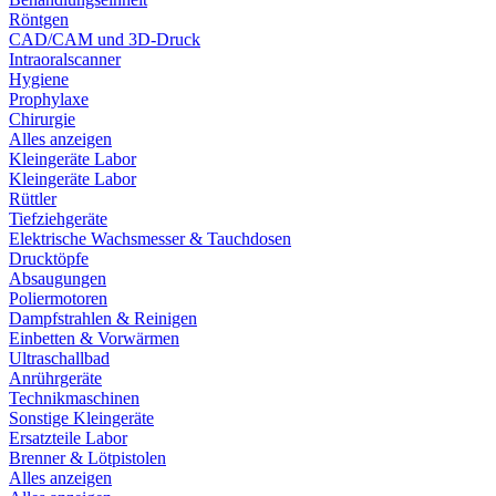
Röntgen
CAD/CAM und 3D-Druck
Intraoralscanner
Hygiene
Prophylaxe
Chirurgie
Alles anzeigen
Kleingeräte Labor
Kleingeräte Labor
Rüttler
Tiefziehgeräte
Elektrische Wachsmesser & Tauchdosen
Drucktöpfe
Absaugungen
Poliermotoren
Dampfstrahlen & Reinigen
Einbetten & Vorwärmen
Ultraschallbad
Anrührgeräte
Technikmaschinen
Sonstige Kleingeräte
Ersatzteile Labor
Brenner & Lötpistolen
Alles anzeigen