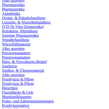
Alles anzeigen
Pharmazeutika
Pharmazeutika
Anästhetika
Dentin- & Pulpabehandlung
Gangrän- & Wurzelbehandlung
IVD (In Vitro Diagnostika)
Retraktion, Blutstillung
Sonstige Pharmazeutika
Wundbehandlung
Wurzelfüllmaterial
Alles anzeigen
Praxisorganisation
Praxisorganisation
Büro- & Verwaltungs-Bedarf
Spielzeug
Studien- & Übungsmaterial
Alles anzeigen
Prophylaxe & Pflege
Prophylaxe & Pflege
Bleaching
Fluoridlacke & Gele
Mundspüllösungen
Polier- und Zahnreinigungspasten
Prophylaxepulver