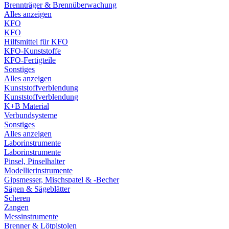
Brennträger & Brennüberwachung
Alles anzeigen
KFO
KFO
Hilfsmittel für KFO
KFO-Kunststoffe
KFO-Fertigteile
Sonstiges
Alles anzeigen
Kunststoffverblendung
Kunststoffverblendung
K+B Material
Verbundsysteme
Sonstiges
Alles anzeigen
Laborinstrumente
Laborinstrumente
Pinsel, Pinselhalter
Modellierinstrumente
Gipsmesser, Mischspatel & -Becher
Sägen & Sägeblätter
Scheren
Zangen
Messinstrumente
Brenner & Lötpistolen