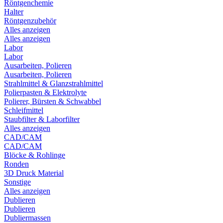
Röntgenchemie
Halter
Röntgenzubehör
Alles anzeigen
Alles anzeigen
Labor
Labor
Ausarbeiten, Polieren
Ausarbeiten, Polieren
Strahlmittel & Glanzstrahlmittel
Polierpasten & Elektrolyte
Polierer, Bürsten & Schwabbel
Schleifmittel
Staubfilter & Laborfilter
Alles anzeigen
CAD/CAM
CAD/CAM
Blöcke & Rohlinge
Ronden
3D Druck Material
Sonstige
Alles anzeigen
Dublieren
Dublieren
Dubliermassen