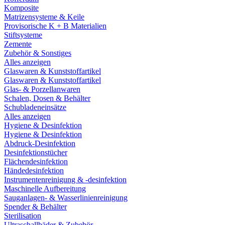
Komposite
Matrizensysteme & Keile
Provisorische K + B Materialien
Stiftsysteme
Zemente
Zubehör & Sonstiges
Alles anzeigen
Glaswaren & Kunststoffartikel
Glaswaren & Kunststoffartikel
Glas- & Porzellanwaren
Schalen, Dosen & Behälter
Schubladeneinsätze
Alles anzeigen
Hygiene & Desinfektion
Hygiene & Desinfektion
Abdruck-Desinfektion
Desinfektionstücher
Flächendesinfektion
Händedesinfektion
Instrumentenreinigung & -desinfektion
Maschinelle Aufbereitung
Sauganlagen- & Wasserlinienreinigung
Spender & Behälter
Sterilisation
Ultraschallbäder & Zubehör