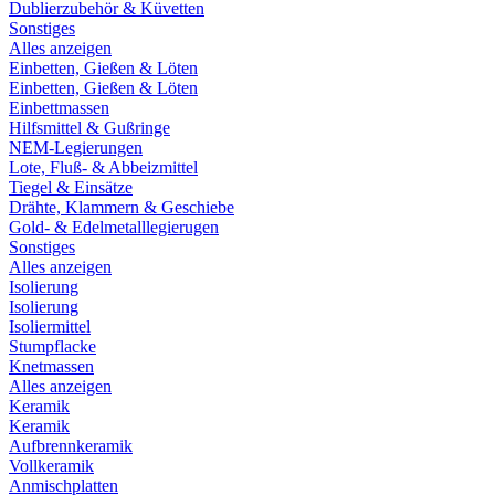
Dublierzubehör & Küvetten
Sonstiges
Alles anzeigen
Einbetten, Gießen & Löten
Einbetten, Gießen & Löten
Einbettmassen
Hilfsmittel & Gußringe
NEM-Legierungen
Lote, Fluß- & Abbeizmittel
Tiegel & Einsätze
Drähte, Klammern & Geschiebe
Gold- & Edelmetalllegierugen
Sonstiges
Alles anzeigen
Isolierung
Isolierung
Isoliermittel
Stumpflacke
Knetmassen
Alles anzeigen
Keramik
Keramik
Aufbrennkeramik
Vollkeramik
Anmischplatten