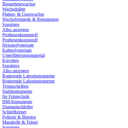
Bissnehmewachse
Wachsdrähte
Platten- & Gusswachse
Wachsfertigteile & Retentionen
Sonstiges
Alles anzeigen
Prothesenkunststoff
Prothesenkunststoff
Heisspolymersate
Kaltpolymersate
Unterfütterungsmaterial
Küvetten
Sonstiges
Alles anzeigen
Rotierende Laborinstrumente
Rotierende Laborinstrumente
Trennscheiben
Stahlinstrumente
für Frästechnik
HM-Instrumente
Diamantschleifer
Schleifkörper
Polierer & Bürsten
Mandrelle & Träger
Sonstiges