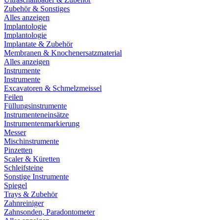
Zubehör & Sonstiges
Alles anzeigen
Implantologie
Implantologie
Implantate & Zubehör
Membranen & Knochenersatzmaterial
Alles anzeigen
Instrumente
Instrumente
Excavatoren & Schmelzmeissel
Feilen
Füllungsinstrumente
Instrumenteneinsätze
Instrumentenmarkierung
Messer
Mischinstrumente
Pinzetten
Scaler & Küretten
Schleifsteine
Sonstige Instrumente
Spiegel
Trays & Zubehör
Zahnreiniger
Zahnsonden, Paradontometer