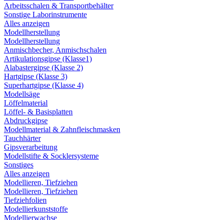
Arbeitsschalen & Transportbehälter
Sonstige Laborinstrumente
Alles anzeigen
Modellherstellung
Modellherstellung
Anmischbecher, Anmischschalen
Artikulationsgipse (Klasse1)
Alabastergipse (Klasse 2)
Hartgipse (Klasse 3)
Superhartgipse (Klasse 4)
Modellsäge
Löffelmaterial
Löffel- & Basisplatten
Abdruckgipse
Modellmaterial & Zahnfleischmasken
Tauchhärter
Gipsverarbeitung
Modellstifte & Socklersysteme
Sonstiges
Alles anzeigen
Modellieren, Tiefziehen
Modellieren, Tiefziehen
Tiefziehfolien
Modellierkunststoffe
Modellierwachse