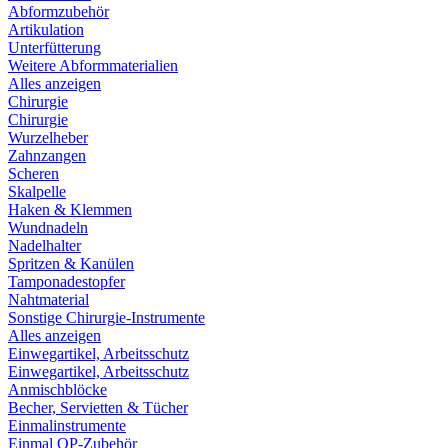
Abformzubehör
Artikulation
Unterfütterung
Weitere Abformmaterialien
Alles anzeigen
Chirurgie
Chirurgie
Wurzelheber
Zahnzangen
Scheren
Skalpelle
Haken & Klemmen
Wundnadeln
Nadelhalter
Spritzen & Kanülen
Tamponadestopfer
Nahtmaterial
Sonstige Chirurgie-Instrumente
Alles anzeigen
Einwegartikel, Arbeitsschutz
Einwegartikel, Arbeitsschutz
Anmischblöcke
Becher, Servietten & Tücher
Einmalinstrumente
Einmal OP-Zubehör