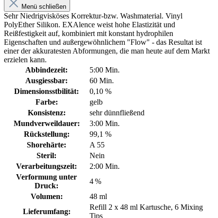
Menü schließen
Sehr Niedrigvisköses Korrektur-bzw. Washmaterial. Vinyl
PolyEther Silikon. EXAlence weist hohe Elastizität und
Reißfestigkeit auf, kombiniert mit konstant hydrophilen
Eigenschaften und außergewöhnlichem "Flow" - das Resultat ist
einer der akkuratesten Abformungen, die man heute auf dem Markt
erzielen kann.
Abbindezeit:
5:00 Min.
Ausgiessbar:
60 Min.
Dimensionsstbilität:
0,10 %
Farbe:
gelb
Konsistenz:
sehr dünnfließend
Mundverweildauer:
3:00 Min.
Rückstellung:
99,1 %
Shorehärte:
A 55
Steril:
Nein
Verarbeitungszeit:
2:00 Min.
Verformung unter
4 %
Druck:
Volumen:
48 ml
Refill 2 x 48 ml Kartusche, 6 Mixing
Lieferumfang:
Tips