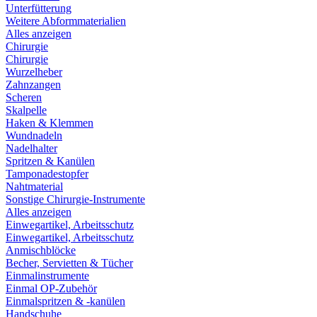
Unterfütterung
Weitere Abformmaterialien
Alles anzeigen
Chirurgie
Chirurgie
Wurzelheber
Zahnzangen
Scheren
Skalpelle
Haken & Klemmen
Wundnadeln
Nadelhalter
Spritzen & Kanülen
Tamponadestopfer
Nahtmaterial
Sonstige Chirurgie-Instrumente
Alles anzeigen
Einwegartikel, Arbeitsschutz
Einwegartikel, Arbeitsschutz
Anmischblöcke
Becher, Servietten & Tücher
Einmalinstrumente
Einmal OP-Zubehör
Einmalspritzen & -kanülen
Handschuhe