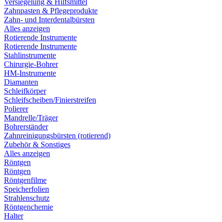
Versiegelung & Hilfsmittel
Zahnpasten & Pflegeprodukte
Zahn- und Interdentalbürsten
Alles anzeigen
Rotierende Instrumente
Rotierende Instrumente
Stahlinstrumente
Chirurgie-Bohrer
HM-Instrumente
Diamanten
Schleifkörper
Schleifscheiben/Finierstreifen
Polierer
Mandrelle/Träger
Bohrerständer
Zahnreinigungsbürsten (rotierend)
Zubehör & Sonstiges
Alles anzeigen
Röntgen
Röntgen
Röntgenfilme
Speicherfolien
Strahlenschutz
Röntgenchemie
Halter