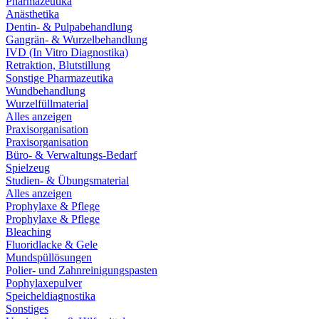
Pharmazeutika
Anästhetika
Dentin- & Pulpabehandlung
Gangrän- & Wurzelbehandlung
IVD (In Vitro Diagnostika)
Retraktion, Blutstillung
Sonstige Pharmazeutika
Wundbehandlung
Wurzelfüllmaterial
Alles anzeigen
Praxisorganisation
Praxisorganisation
Büro- & Verwaltungs-Bedarf
Spielzeug
Studien- & Übungsmaterial
Alles anzeigen
Prophylaxe & Pflege
Prophylaxe & Pflege
Bleaching
Fluoridlacke & Gele
Mundspüllösungen
Polier- und Zahnreinigungspasten
Pophylaxepulver
Speicheldiagnostika
Sonstiges