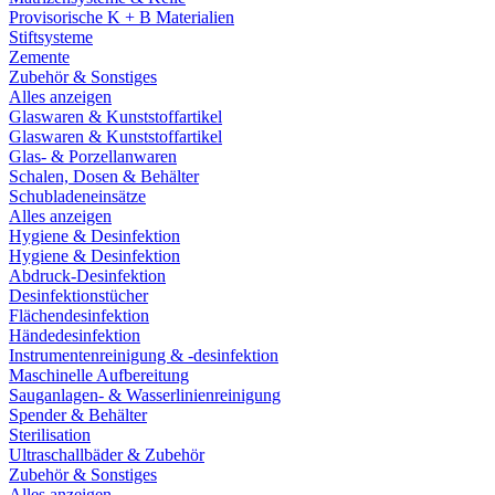
Provisorische K + B Materialien
Stiftsysteme
Zemente
Zubehör & Sonstiges
Alles anzeigen
Glaswaren & Kunststoffartikel
Glaswaren & Kunststoffartikel
Glas- & Porzellanwaren
Schalen, Dosen & Behälter
Schubladeneinsätze
Alles anzeigen
Hygiene & Desinfektion
Hygiene & Desinfektion
Abdruck-Desinfektion
Desinfektionstücher
Flächendesinfektion
Händedesinfektion
Instrumentenreinigung & -desinfektion
Maschinelle Aufbereitung
Sauganlagen- & Wasserlinienreinigung
Spender & Behälter
Sterilisation
Ultraschallbäder & Zubehör
Zubehör & Sonstiges
Alles anzeigen