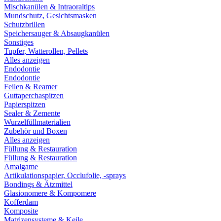
Mischkanülen & Intraoraltips
Mundschutz, Gesichtsmasken
Schutzbrillen
Speichersauger & Absaugkanülen
Sonstiges
Tupfer, Watterollen, Pellets
Alles anzeigen
Endodontie
Endodontie
Feilen & Reamer
Guttaperchaspitzen
Papierspitzen
Sealer & Zemente
Wurzelfüllmaterialien
Zubehör und Boxen
Alles anzeigen
Füllung & Restauration
Füllung & Restauration
Amalgame
Artikulationspapier, Occlufolie, -sprays
Bondings & Ätzmittel
Glasionomere & Kompomere
Kofferdam
Komposite
Matrizensysteme & Keile