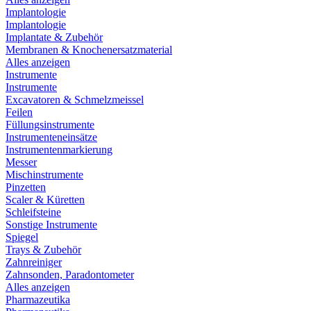
Implantologie
Implantologie
Implantate & Zubehör
Membranen & Knochenersatzmaterial
Alles anzeigen
Instrumente
Instrumente
Excavatoren & Schmelzmeissel
Feilen
Füllungsinstrumente
Instrumenteneinsätze
Instrumentenmarkierung
Messer
Mischinstrumente
Pinzetten
Scaler & Küretten
Schleifsteine
Sonstige Instrumente
Spiegel
Trays & Zubehör
Zahnreiniger
Zahnsonden, Paradontometer
Alles anzeigen
Pharmazeutika