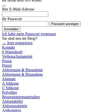
Ihr dema dent AG Konto
Ihre E-Mail-Adresse
Ihr Passwort
Passwort anzeigen
Anmelden
Ich habe mein Passwort vergessen
Sie sind neu im Shop?
→ Jetzt registrieren
Kontakt
0
Warenkorb
Verbrauchsmaterial
Praxis
Praxis
Abformung & Bissnahme
Abformung & Bissnahme
Alginate
A Silikone
C Silikone
Polyether
Bissregistriermaterialien
Abformlöffel
Abformzubehör
Artikulation