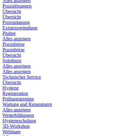
Alles anzeigen
Praxislösungen
Übersicht
Übersicht
Praxisplanung
Existenzgründung
Pluline
Alles anzeigen
Praxisbörse
Praxisbörse
Übersicht
Solothurn
Alles anzeigen
Alles anzeigen
Technischer Service
Übersicht
Hygiene
Regeneration
Prüfungstermine
Wartung und Reparaturen
Alles anzeigen
Weiterbildungen
Hygieneschulung
3D-Workshop
Webinare