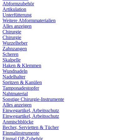
Abformzubehör
Artikulation
Unterfütterung
Weitere Abformmaterialien
Alles anzeigen
Chirurgie
Chirurgie
Wurzelheber
Zahnzangen
Scheren
Skalpelle
Haken & Klemmen
Wundnadeln
Nadelhalter
Spritzen & Kanülen
Tamponadestopfer
Nahtmaterial
Sonstige Chirurgie-Instrumente
Alles anzeigen
Einwegartikel, Arbeitsschutz
Einwegartikel, Arbeitsschutz
Anmischblöcke
Becher, Servietten & Tücher
Einmalinstrumente
Einmal OP-Zubehör