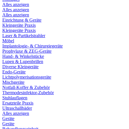
Alles anzeigen
Alles anzeigen
Alles anzeigen
Einrichtung & Geräte
Kleingeräte Praxis
Kleingeräte Praxis
Laser & Partikelstrahler
Möbel
Implantologie- & Chirurgiegeräte
Prophylaxe & ZEG-Geräte
Hand- & Winkelstücke
Lupen & Lupenbrillen
Diverse Kleingeräte
Endo-Geräte
Lichtpolymerisationsgeräte
Mischgeräte
Notfall-Koffer & Zubehör
Thermodesinfektor-Zubehör
Stuhlauflagen
Ersatzteile Praxis
Ultraschallbäder
Alles anzeigen
Geräte
Geräte
Behandlungseinheit