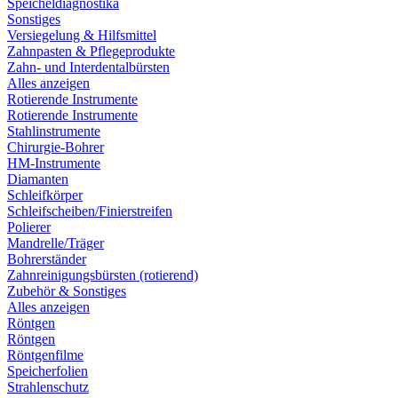
Speicheldiagnostika
Sonstiges
Versiegelung & Hilfsmittel
Zahnpasten & Pflegeprodukte
Zahn- und Interdentalbürsten
Alles anzeigen
Rotierende Instrumente
Rotierende Instrumente
Stahlinstrumente
Chirurgie-Bohrer
HM-Instrumente
Diamanten
Schleifkörper
Schleifscheiben/Finierstreifen
Polierer
Mandrelle/Träger
Bohrerständer
Zahnreinigungsbürsten (rotierend)
Zubehör & Sonstiges
Alles anzeigen
Röntgen
Röntgen
Röntgenfilme
Speicherfolien
Strahlenschutz