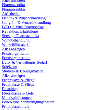
Alles anzeigen
Pharmazeutika
Pharmazeutika
Anästhetika
Dentin- & Pulpabehandlung
Gangrän- & Wurzelbehandlung
IVD (In Vitro Diagnostika)
Retraktion, Blutstillung
Sonstige Pharmazeutika
Wundbehandlung
Wurzelfüllmaterial
Alles anzeigen
Praxisorganisation
Praxisorganisation
Büro- & Verwaltungs-Bedarf
Spielzeug
Studien- & Übungsmaterial
Alles anzeigen
Prophylaxe & Pflege
Prophylaxe & Pflege
Bleaching
Fluoridlacke & Gele
Mundspüllösungen
Polier- und Zahnreinigungspasten
Prophylaxepulver