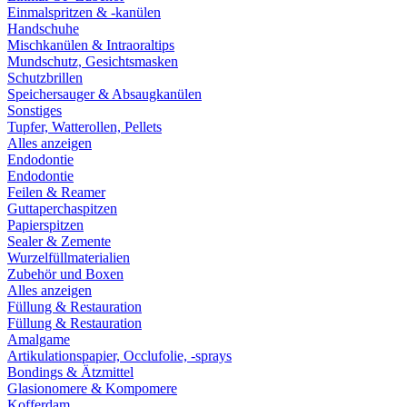
Einmalspritzen & -kanülen
Handschuhe
Mischkanülen & Intraoraltips
Mundschutz, Gesichtsmasken
Schutzbrillen
Speichersauger & Absaugkanülen
Sonstiges
Tupfer, Watterollen, Pellets
Alles anzeigen
Endodontie
Endodontie
Feilen & Reamer
Guttaperchaspitzen
Papierspitzen
Sealer & Zemente
Wurzelfüllmaterialien
Zubehör und Boxen
Alles anzeigen
Füllung & Restauration
Füllung & Restauration
Amalgame
Artikulationspapier, Occlufolie, -sprays
Bondings & Ätzmittel
Glasionomere & Kompomere
Kofferdam