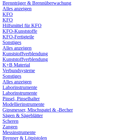
Brennträger & Brennüberwachung
Alles anzeigen
KFO
KFO
Hilfsmittel für KFO
KFO-Kunststoffe
KFO-Fertigteile
Sonstiges
Alles anzeigen
Kunststoffverblendung
Kunststoffverblendung
K+B Material
Verbundsysteme
Sonstiges
Alles anzeigen
Laborinstrumente
Laborinstrumente
Pinsel, Pinselhalter
Modellierinstrumente
Gipsmesser, Mischspatel & -Becher
Sägen & Sägeblätter
Scheren
Zangen
Messinstrumente
Brenner & Lötpistolen