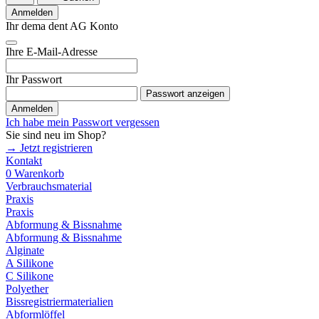
Anmelden
Ihr dema dent AG Konto
Ihre E-Mail-Adresse
Ihr Passwort
Passwort anzeigen
Anmelden
Ich habe mein Passwort vergessen
Sie sind neu im Shop?
→ Jetzt registrieren
Kontakt
0
Warenkorb
Verbrauchsmaterial
Praxis
Praxis
Abformung & Bissnahme
Abformung & Bissnahme
Alginate
A Silikone
C Silikone
Polyether
Bissregistriermaterialien
Abformlöffel