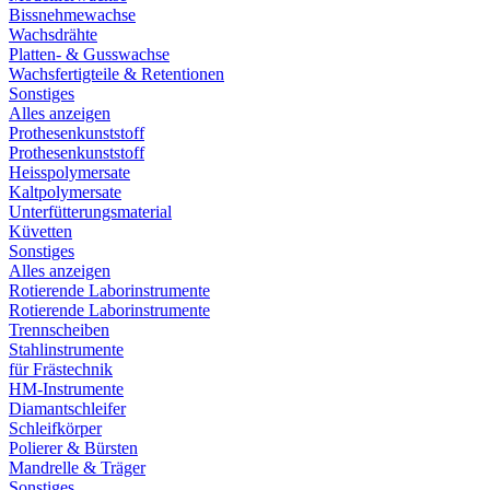
Bissnehmewachse
Wachsdrähte
Platten- & Gusswachse
Wachsfertigteile & Retentionen
Sonstiges
Alles anzeigen
Prothesenkunststoff
Prothesenkunststoff
Heisspolymersate
Kaltpolymersate
Unterfütterungsmaterial
Küvetten
Sonstiges
Alles anzeigen
Rotierende Laborinstrumente
Rotierende Laborinstrumente
Trennscheiben
Stahlinstrumente
für Frästechnik
HM-Instrumente
Diamantschleifer
Schleifkörper
Polierer & Bürsten
Mandrelle & Träger
Sonstiges