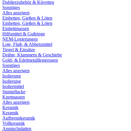
Dublierzubehör & Küvetten
Sonstiges
Alles anzeigen
Einbetten, Gießen & Löten
Einbetten, Gießen & Löten
Einbettmassen
Hilfsmittel & Gußringe
NEM-Legierungen
Lote, Fluß- & Abbeizmittel
Tiegel & Einsätze
Drähte, Klammern & Geschiebe
Gold- & Edelmetalllegierugen
Sonstiges
Alles anzeigen
Isolierung
Isolierung
Isoliermittel
Stumpflacke
Knetmassen
Alles anzeigen
Keramik
Keramik
Aufbrennkeramik
Vollkeramik
Anmischplatten