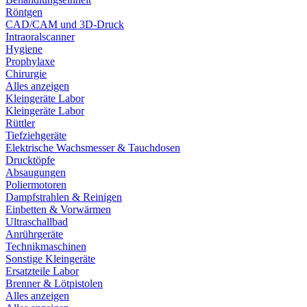
Röntgen
CAD/CAM und 3D-Druck
Intraoralscanner
Hygiene
Prophylaxe
Chirurgie
Alles anzeigen
Kleingeräte Labor
Kleingeräte Labor
Rüttler
Tiefziehgeräte
Elektrische Wachsmesser & Tauchdosen
Drucktöpfe
Absaugungen
Poliermotoren
Dampfstrahlen & Reinigen
Einbetten & Vorwärmen
Ultraschallbad
Anrührgeräte
Technikmaschinen
Sonstige Kleingeräte
Ersatzteile Labor
Brenner & Lötpistolen
Alles anzeigen