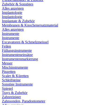
Zubehör & Sonstiges
Alles anzeigen
Implantologie
Implantologie
Implantate & Zubehör
Membranen & Knochenersatzmaterial
Alles anzeigen
Instrumente
Instrumente
Excavatoren & Schmelzmeissel
Feilen
Füllungsinstrumente
Instrumenteneinsätze
Instrumentenmarkierung
Messer
Mischinstrumente
Pinzetten
Scaler & Küretten
Schleifsteine
Sonstige Instrumente
Spiegel
Trays & Zubehör
Zahnreiniger
Zahnsonden, Paradontometer