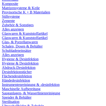
Komposite
Matrizensysteme & Keile
Provisorische K + B Materialien
Stiftsysteme
Zemente
Zubehör & Sonstiges
Alles anzeigen
Glaswaren & Kunststoffartikel
Glaswaren & Kunststoffartikel
Glas- & Porzellanwaren
Schalen, Dosen & Behälter
Schubladeneinsätze
Alles anzeigen
Hygiene & Desinfektion
Hygiene & Desinfektion
Abdruck-Desinfektion
Desinfektionstücher
Flächendesinfektion
Händedesinfektion
Instrumentenreinigung & -desinfektion
Maschinelle Aufbereitung
Sauganlagen- & Wasserlinienreinigung
Spender & Behälter
Sterilisation
Ultraschallbäder & Zubehör