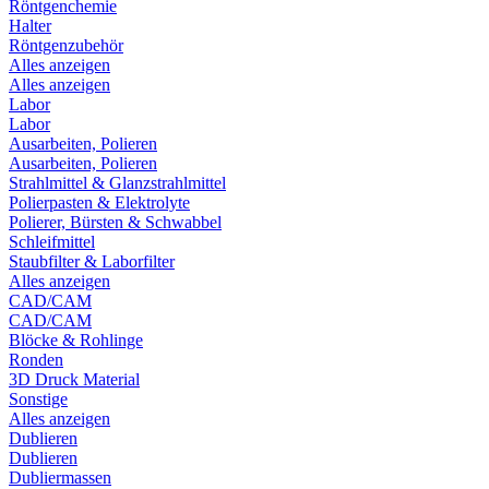
Röntgenchemie
Halter
Röntgenzubehör
Alles anzeigen
Alles anzeigen
Labor
Labor
Ausarbeiten, Polieren
Ausarbeiten, Polieren
Strahlmittel & Glanzstrahlmittel
Polierpasten & Elektrolyte
Polierer, Bürsten & Schwabbel
Schleifmittel
Staubfilter & Laborfilter
Alles anzeigen
CAD/CAM
CAD/CAM
Blöcke & Rohlinge
Ronden
3D Druck Material
Sonstige
Alles anzeigen
Dublieren
Dublieren
Dubliermassen