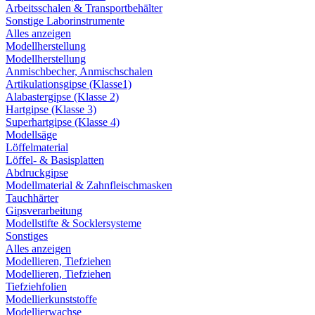
Arbeitsschalen & Transportbehälter
Sonstige Laborinstrumente
Alles anzeigen
Modellherstellung
Modellherstellung
Anmischbecher, Anmischschalen
Artikulationsgipse (Klasse1)
Alabastergipse (Klasse 2)
Hartgipse (Klasse 3)
Superhartgipse (Klasse 4)
Modellsäge
Löffelmaterial
Löffel- & Basisplatten
Abdruckgipse
Modellmaterial & Zahnfleischmasken
Tauchhärter
Gipsverarbeitung
Modellstifte & Socklersysteme
Sonstiges
Alles anzeigen
Modellieren, Tiefziehen
Modellieren, Tiefziehen
Tiefziehfolien
Modellierkunststoffe
Modellierwachse