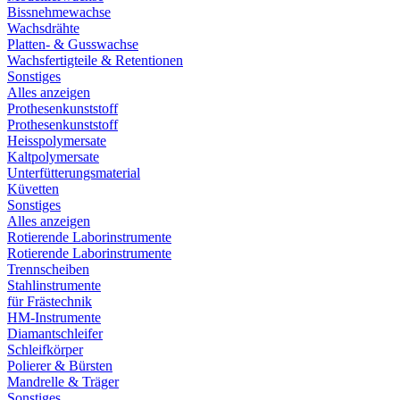
Bissnehmewachse
Wachsdrähte
Platten- & Gusswachse
Wachsfertigteile & Retentionen
Sonstiges
Alles anzeigen
Prothesenkunststoff
Prothesenkunststoff
Heisspolymersate
Kaltpolymersate
Unterfütterungsmaterial
Küvetten
Sonstiges
Alles anzeigen
Rotierende Laborinstrumente
Rotierende Laborinstrumente
Trennscheiben
Stahlinstrumente
für Frästechnik
HM-Instrumente
Diamantschleifer
Schleifkörper
Polierer & Bürsten
Mandrelle & Träger
Sonstiges