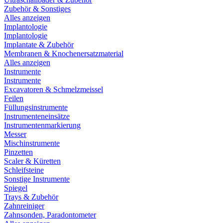
Zubehör & Sonstiges
Alles anzeigen
Implantologie
Implantologie
Implantate & Zubehör
Membranen & Knochenersatzmaterial
Alles anzeigen
Instrumente
Instrumente
Excavatoren & Schmelzmeissel
Feilen
Füllungsinstrumente
Instrumenteneinsätze
Instrumentenmarkierung
Messer
Mischinstrumente
Pinzetten
Scaler & Küretten
Schleifsteine
Sonstige Instrumente
Spiegel
Trays & Zubehör
Zahnreiniger
Zahnsonden, Paradontometer