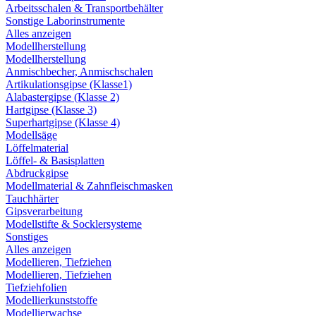
Arbeitsschalen & Transportbehälter
Sonstige Laborinstrumente
Alles anzeigen
Modellherstellung
Modellherstellung
Anmischbecher, Anmischschalen
Artikulationsgipse (Klasse1)
Alabastergipse (Klasse 2)
Hartgipse (Klasse 3)
Superhartgipse (Klasse 4)
Modellsäge
Löffelmaterial
Löffel- & Basisplatten
Abdruckgipse
Modellmaterial & Zahnfleischmasken
Tauchhärter
Gipsverarbeitung
Modellstifte & Socklersysteme
Sonstiges
Alles anzeigen
Modellieren, Tiefziehen
Modellieren, Tiefziehen
Tiefziehfolien
Modellierkunststoffe
Modellierwachse