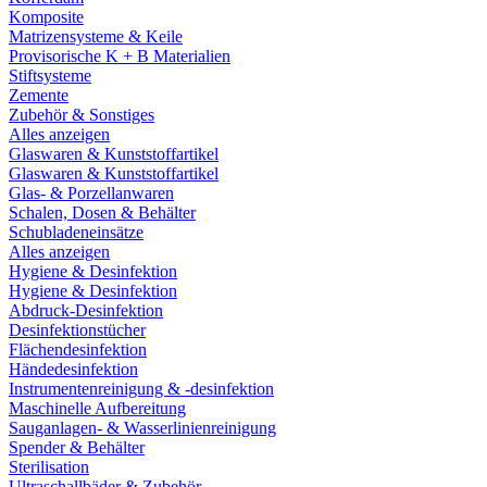
Komposite
Matrizensysteme & Keile
Provisorische K + B Materialien
Stiftsysteme
Zemente
Zubehör & Sonstiges
Alles anzeigen
Glaswaren & Kunststoffartikel
Glaswaren & Kunststoffartikel
Glas- & Porzellanwaren
Schalen, Dosen & Behälter
Schubladeneinsätze
Alles anzeigen
Hygiene & Desinfektion
Hygiene & Desinfektion
Abdruck-Desinfektion
Desinfektionstücher
Flächendesinfektion
Händedesinfektion
Instrumentenreinigung & -desinfektion
Maschinelle Aufbereitung
Sauganlagen- & Wasserlinienreinigung
Spender & Behälter
Sterilisation
Ultraschallbäder & Zubehör