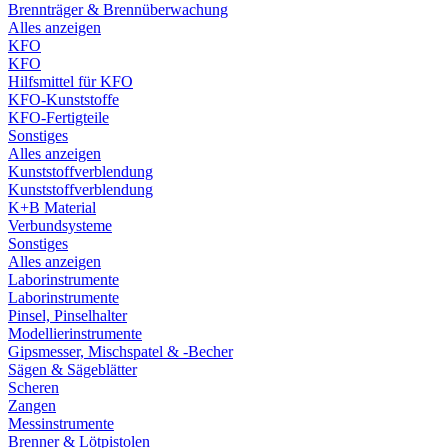
Brennträger & Brennüberwachung
Alles anzeigen
KFO
KFO
Hilfsmittel für KFO
KFO-Kunststoffe
KFO-Fertigteile
Sonstiges
Alles anzeigen
Kunststoffverblendung
Kunststoffverblendung
K+B Material
Verbundsysteme
Sonstiges
Alles anzeigen
Laborinstrumente
Laborinstrumente
Pinsel, Pinselhalter
Modellierinstrumente
Gipsmesser, Mischspatel & -Becher
Sägen & Sägeblätter
Scheren
Zangen
Messinstrumente
Brenner & Lötpistolen