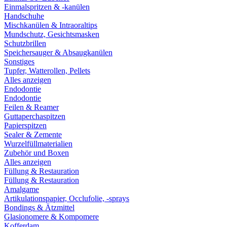
Einmalspritzen & -kanülen
Handschuhe
Mischkanülen & Intraoraltips
Mundschutz, Gesichtsmasken
Schutzbrillen
Speichersauger & Absaugkanülen
Sonstiges
Tupfer, Watterollen, Pellets
Alles anzeigen
Endodontie
Endodontie
Feilen & Reamer
Guttaperchaspitzen
Papierspitzen
Sealer & Zemente
Wurzelfüllmaterialien
Zubehör und Boxen
Alles anzeigen
Füllung & Restauration
Füllung & Restauration
Amalgame
Artikulationspapier, Occlufolie, -sprays
Bondings & Ätzmittel
Glasionomere & Kompomere
Kofferdam