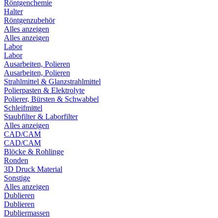
Röntgenchemie
Halter
Röntgenzubehör
Alles anzeigen
Alles anzeigen
Labor
Labor
Ausarbeiten, Polieren
Ausarbeiten, Polieren
Strahlmittel & Glanzstrahlmittel
Polierpasten & Elektrolyte
Polierer, Bürsten & Schwabbel
Schleifmittel
Staubfilter & Laborfilter
Alles anzeigen
CAD/CAM
CAD/CAM
Blöcke & Rohlinge
Ronden
3D Druck Material
Sonstige
Alles anzeigen
Dublieren
Dublieren
Dubliermassen