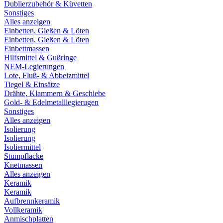
Dublierzubehör & Küvetten
Sonstiges
Alles anzeigen
Einbetten, Gießen & Löten
Einbetten, Gießen & Löten
Einbettmassen
Hilfsmittel & Gußringe
NEM-Legierungen
Lote, Fluß- & Abbeizmittel
Tiegel & Einsätze
Drähte, Klammern & Geschiebe
Gold- & Edelmetalllegierugen
Sonstiges
Alles anzeigen
Isolierung
Isolierung
Isoliermittel
Stumpflacke
Knetmassen
Alles anzeigen
Keramik
Keramik
Aufbrennkeramik
Vollkeramik
Anmischplatten