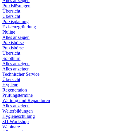
Alles anzeigen
Praxislösungen
Übersicht
Übersicht
Praxisplanung
Existenzgründung
Pluline
Alles anzeigen
Praxisbörse
Praxisbörse
Übersicht
Solothurn
Alles anzeigen
Alles anzeigen
Technischer Service
Übersicht
Hygiene
Regeneration
Prüfungstermine
Wartung und Reparaturen
Alles anzeigen
Weiterbildungen
Hygieneschulung
3D-Workshop
Webinare