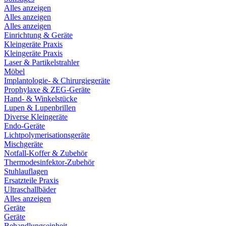
Alles anzeigen
Alles anzeigen
Alles anzeigen
Einrichtung & Geräte
Kleingeräte Praxis
Kleingeräte Praxis
Laser & Partikelstrahler
Möbel
Implantologie- & Chirurgiegeräte
Prophylaxe & ZEG-Geräte
Hand- & Winkelstücke
Lupen & Lupenbrillen
Diverse Kleingeräte
Endo-Geräte
Lichtpolymerisationsgeräte
Mischgeräte
Notfall-Koffer & Zubehör
Thermodesinfektor-Zubehör
Stuhlauflagen
Ersatzteile Praxis
Ultraschallbäder
Alles anzeigen
Geräte
Geräte
Behandlungseinheit