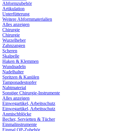
Abformzubehör
Artikulation
Unterfütterung
Weitere Abformmaterialien
Alles anzeigen
Chirurgie
Chirurgie
Wurzelheber
Zahnzangen
Scheren
Skalpelle
Haken & Klemmen
Wundnadeln
Nadelhalter
Spritzen & Kanülen
Tamponadestopfer
Nahtmaterial
Sonstige Chirurgie-Instrumente
Alles anzeigen
Einwegartikel, Arbeitsschutz
Einwegartikel, Arbeitsschutz
Anmischblöcke
Becher, Servietten & Tücher
Einmalinstrumente
Einmal OP-Zubehör