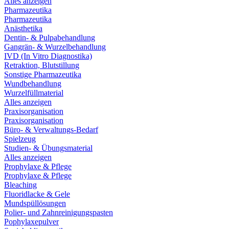
Alles anzeigen
Pharmazeutika
Pharmazeutika
Anästhetika
Dentin- & Pulpabehandlung
Gangrän- & Wurzelbehandlung
IVD (In Vitro Diagnostika)
Retraktion, Blutstillung
Sonstige Pharmazeutika
Wundbehandlung
Wurzelfüllmaterial
Alles anzeigen
Praxisorganisation
Praxisorganisation
Büro- & Verwaltungs-Bedarf
Spielzeug
Studien- & Übungsmaterial
Alles anzeigen
Prophylaxe & Pflege
Prophylaxe & Pflege
Bleaching
Fluoridlacke & Gele
Mundspüllösungen
Polier- und Zahnreinigungspasten
Pophylaxepulver