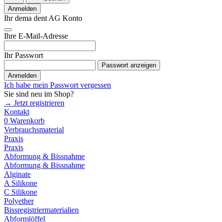
Anmelden
Ihr dema dent AG Konto
Ihre E-Mail-Adresse
Ihr Passwort
Passwort anzeigen
Anmelden
Ich habe mein Passwort vergessen
Sie sind neu im Shop?
→ Jetzt registrieren
Kontakt
0
Warenkorb
Verbrauchsmaterial
Praxis
Praxis
Abformung & Bissnahme
Abformung & Bissnahme
Alginate
A Silikone
C Silikone
Polyether
Bissregistriermaterialien
Abformlöffel