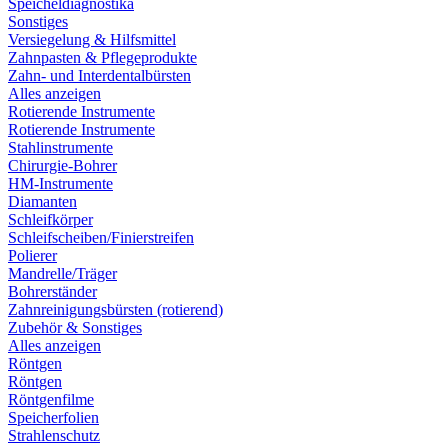
Speicheldiagnostika
Sonstiges
Versiegelung & Hilfsmittel
Zahnpasten & Pflegeprodukte
Zahn- und Interdentalbürsten
Alles anzeigen
Rotierende Instrumente
Rotierende Instrumente
Stahlinstrumente
Chirurgie-Bohrer
HM-Instrumente
Diamanten
Schleifkörper
Schleifscheiben/Finierstreifen
Polierer
Mandrelle/Träger
Bohrerständer
Zahnreinigungsbürsten (rotierend)
Zubehör & Sonstiges
Alles anzeigen
Röntgen
Röntgen
Röntgenfilme
Speicherfolien
Strahlenschutz