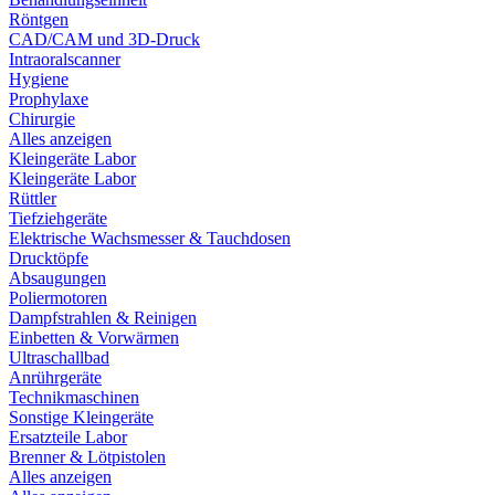
Röntgen
CAD/CAM und 3D-Druck
Intraoralscanner
Hygiene
Prophylaxe
Chirurgie
Alles anzeigen
Kleingeräte Labor
Kleingeräte Labor
Rüttler
Tiefziehgeräte
Elektrische Wachsmesser & Tauchdosen
Drucktöpfe
Absaugungen
Poliermotoren
Dampfstrahlen & Reinigen
Einbetten & Vorwärmen
Ultraschallbad
Anrührgeräte
Technikmaschinen
Sonstige Kleingeräte
Ersatzteile Labor
Brenner & Lötpistolen
Alles anzeigen