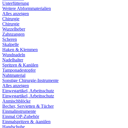
Unterfütterung
Weitere Abformmaterialien
Alles anzeigen
Chirurgie
Chirurgie
Wurzelheber
Zahnzangen
Scheren
Skalpelle
Haken & Klemmen
Wundnadeln
Nadelhalter
Spritzen & Kanülen
Tamponadestopfer
Nahtmaterial
Sonstige Chirurgie-Instrumente
Alles anzeigen
Einwegartikel, Arbeitsschutz
Einwegartikel, Arbeitsschutz
Anmischblöcke
Becher, Servietten & Tücher
Einmalinstrumente
Einmal OP-Zubehör
Einmalspritzen & -kanülen
Handschuhe