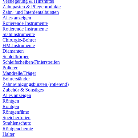
Versiegelung & Hilfsmittel
Zahnpasten & Pflegeprodukte
Zahn- und Interdentalbürsten
Alles anzeigen
Rotierende Instrumente
Rotierende Instrumente
Stahlinstrumente
Chirurgie-Bohrer
HM-Instrumente
Diamanten
Schleifkörper
Schleifscheiben/Finierstreifen
Polierer
Mandrelle/Träger
Bohrerständer
Zahnreinigungsbürsten (rotierend)
Zubehör & Sonstiges
Alles anzeigen
Röntgen
Röntgen
Röntgenfilme
Speicherfolien
Strahlenschutz
Röntgenchemie
Halter