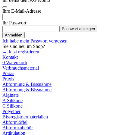
Ihr dema dent AG Konto
Ihre E-Mail-Adresse
Ihr Passwort
Passwort anzeigen
Anmelden
Ich habe mein Passwort vergessen
Sie sind neu im Shop?
→ Jetzt registrieren
Kontakt
0
Warenkorb
Verbrauchsmaterial
Praxis
Praxis
Abformung & Bissnahme
Abformung & Bissnahme
Alginate
A Silikone
C Silikone
Polyether
Bissregistriermaterialien
Abformlöffel
Abformzubehör
Artikulation