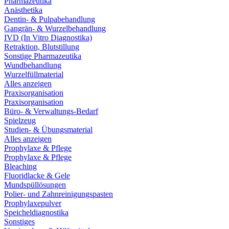
Pharmazeutika
Anästhetika
Dentin- & Pulpabehandlung
Gangrän- & Wurzelbehandlung
IVD (In Vitro Diagnostika)
Retraktion, Blutstillung
Sonstige Pharmazeutika
Wundbehandlung
Wurzelfüllmaterial
Alles anzeigen
Praxisorganisation
Praxisorganisation
Büro- & Verwaltungs-Bedarf
Spielzeug
Studien- & Übungsmaterial
Alles anzeigen
Prophylaxe & Pflege
Prophylaxe & Pflege
Bleaching
Fluoridlacke & Gele
Mundspüllösungen
Polier- und Zahnreinigungspasten
Prophylaxepulver
Speicheldiagnostika
Sonstiges