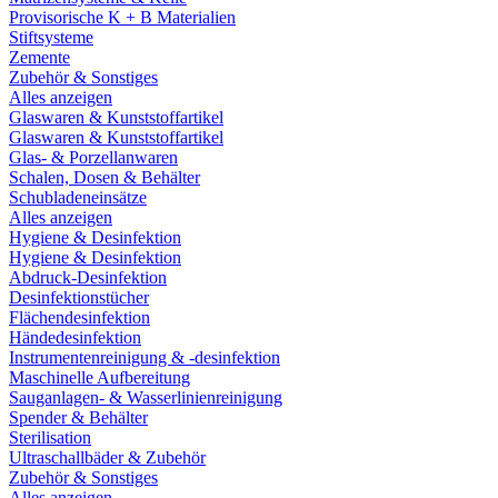
Provisorische K + B Materialien
Stiftsysteme
Zemente
Zubehör & Sonstiges
Alles anzeigen
Glaswaren & Kunststoffartikel
Glaswaren & Kunststoffartikel
Glas- & Porzellanwaren
Schalen, Dosen & Behälter
Schubladeneinsätze
Alles anzeigen
Hygiene & Desinfektion
Hygiene & Desinfektion
Abdruck-Desinfektion
Desinfektionstücher
Flächendesinfektion
Händedesinfektion
Instrumentenreinigung & -desinfektion
Maschinelle Aufbereitung
Sauganlagen- & Wasserlinienreinigung
Spender & Behälter
Sterilisation
Ultraschallbäder & Zubehör
Zubehör & Sonstiges
Alles anzeigen