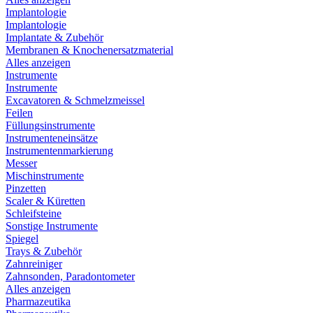
Implantologie
Implantologie
Implantate & Zubehör
Membranen & Knochenersatzmaterial
Alles anzeigen
Instrumente
Instrumente
Excavatoren & Schmelzmeissel
Feilen
Füllungsinstrumente
Instrumenteneinsätze
Instrumentenmarkierung
Messer
Mischinstrumente
Pinzetten
Scaler & Küretten
Schleifsteine
Sonstige Instrumente
Spiegel
Trays & Zubehör
Zahnreiniger
Zahnsonden, Paradontometer
Alles anzeigen
Pharmazeutika