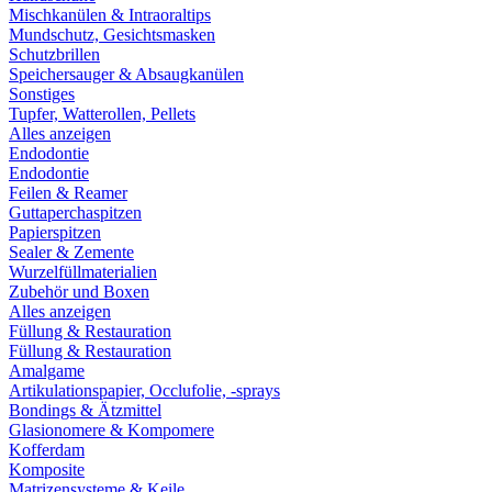
Mischkanülen & Intraoraltips
Mundschutz, Gesichtsmasken
Schutzbrillen
Speichersauger & Absaugkanülen
Sonstiges
Tupfer, Watterollen, Pellets
Alles anzeigen
Endodontie
Endodontie
Feilen & Reamer
Guttaperchaspitzen
Papierspitzen
Sealer & Zemente
Wurzelfüllmaterialien
Zubehör und Boxen
Alles anzeigen
Füllung & Restauration
Füllung & Restauration
Amalgame
Artikulationspapier, Occlufolie, -sprays
Bondings & Ätzmittel
Glasionomere & Kompomere
Kofferdam
Komposite
Matrizensysteme & Keile