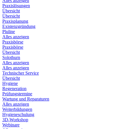
Alles anzeigen
Praxislösungen
Übersicht
Übersicht
Praxisplanung
Existenzgründung
Pluline
Alles anzeigen
Praxisbörse
Praxisbörse
Übersicht
Solothurn
Alles anzeigen
Alles anzeigen
Technischer Service
Übersicht
Hygiene
Regeneration
Prüfungstermine
Wartung und Reparaturen
Alles anzeigen
Weiterbildungen
Hygieneschulung
3D-Workshop
Webinare