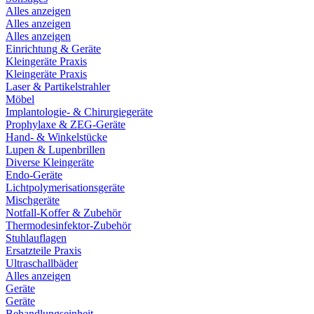
Alles anzeigen
Alles anzeigen
Alles anzeigen
Einrichtung & Geräte
Kleingeräte Praxis
Kleingeräte Praxis
Laser & Partikelstrahler
Möbel
Implantologie- & Chirurgiegeräte
Prophylaxe & ZEG-Geräte
Hand- & Winkelstücke
Lupen & Lupenbrillen
Diverse Kleingeräte
Endo-Geräte
Lichtpolymerisationsgeräte
Mischgeräte
Notfall-Koffer & Zubehör
Thermodesinfektor-Zubehör
Stuhlauflagen
Ersatzteile Praxis
Ultraschallbäder
Alles anzeigen
Geräte
Geräte
Behandlungseinheit