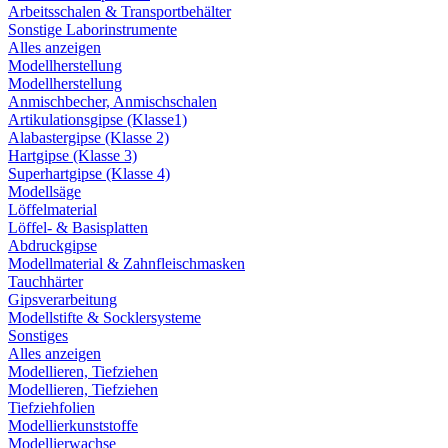
Arbeitsschalen & Transportbehälter
Sonstige Laborinstrumente
Alles anzeigen
Modellherstellung
Modellherstellung
Anmischbecher, Anmischschalen
Artikulationsgipse (Klasse1)
Alabastergipse (Klasse 2)
Hartgipse (Klasse 3)
Superhartgipse (Klasse 4)
Modellsäge
Löffelmaterial
Löffel- & Basisplatten
Abdruckgipse
Modellmaterial & Zahnfleischmasken
Tauchhärter
Gipsverarbeitung
Modellstifte & Socklersysteme
Sonstiges
Alles anzeigen
Modellieren, Tiefziehen
Modellieren, Tiefziehen
Tiefziehfolien
Modellierkunststoffe
Modellierwachse