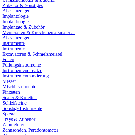
Zubehör & Sonstiges
Alles anzeigen
Implantologie
Implantologie
Implantate & Zubehör
Membranen & Knochenersatzmaterial
Alles anzeigen
Instrumente
Instrumente
Excavatoren & Schmelzmeissel
Feilen
Füllungsinstrumente
Instrumenteneinsätze
Instrumentenmarkierung
Messer
Mischinstrumente
Pinzetten
Scaler & Küretten
Schleifsteine
Sonstige Instrumente
Spiegel
Trays & Zubehör
Zahnreiniger
Zahnsonden, Paradontometer