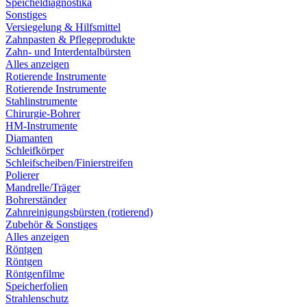
Speicheldiagnostika
Sonstiges
Versiegelung & Hilfsmittel
Zahnpasten & Pflegeprodukte
Zahn- und Interdentalbürsten
Alles anzeigen
Rotierende Instrumente
Rotierende Instrumente
Stahlinstrumente
Chirurgie-Bohrer
HM-Instrumente
Diamanten
Schleifkörper
Schleifscheiben/Finierstreifen
Polierer
Mandrelle/Träger
Bohrerständer
Zahnreinigungsbürsten (rotierend)
Zubehör & Sonstiges
Alles anzeigen
Röntgen
Röntgen
Röntgenfilme
Speicherfolien
Strahlenschutz