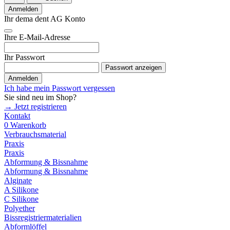
Anmelden
Ihr dema dent AG Konto
Ihre E-Mail-Adresse
Ihr Passwort
Passwort anzeigen
Anmelden
Ich habe mein Passwort vergessen
Sie sind neu im Shop?
→ Jetzt registrieren
Kontakt
0
Warenkorb
Verbrauchsmaterial
Praxis
Praxis
Abformung & Bissnahme
Abformung & Bissnahme
Alginate
A Silikone
C Silikone
Polyether
Bissregistriermaterialien
Abformlöffel