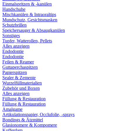
Einmalspritzen & -kanülen
Handschuhe
Mischkanülen & Intraoraltips
Mundschutz, Gesichtsmasken
Schutzbrillen
Speichersauger & Absaugkanülen
Sonstiges
Tupfer, Watterollen, Pellets
Alles anzeigen
Endodontie
Endodontie
Feilen & Reamer
Guttaperchaspitzen
Papierspitzen
Sealer & Zemente
Wurzelfüllmaterialien
Zubehör und Boxen
Alles anzeigen
Füllung & Restauration
Füllung & Restauration
Amalgame
Artikulationspapier, Occlufolie, -sprays
Bondings & Ätzmittel
Glasionomere & Kompomere
Kofferdam