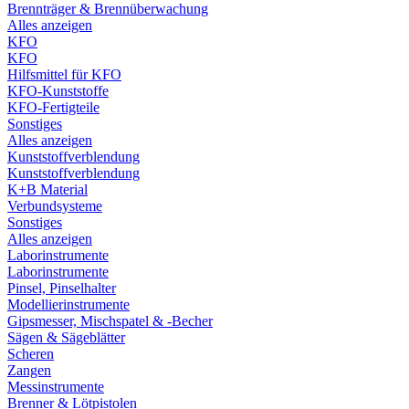
Brennträger & Brennüberwachung
Alles anzeigen
KFO
KFO
Hilfsmittel für KFO
KFO-Kunststoffe
KFO-Fertigteile
Sonstiges
Alles anzeigen
Kunststoffverblendung
Kunststoffverblendung
K+B Material
Verbundsysteme
Sonstiges
Alles anzeigen
Laborinstrumente
Laborinstrumente
Pinsel, Pinselhalter
Modellierinstrumente
Gipsmesser, Mischspatel & -Becher
Sägen & Sägeblätter
Scheren
Zangen
Messinstrumente
Brenner & Lötpistolen