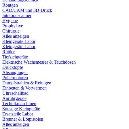
Röntgen
CAD/CAM und 3D-Druck
Intraoralscanner
Hygiene
Prophylaxe
Chirurgie
Alles anzeigen
Kleingeräte Labor
Kleingeräte Labor
Rüttler
Tiefziehgeräte
Elektrische Wachsmesser & Tauchdosen
Drucktöpfe
Absaugungen
Poliermotoren
Dampfstrahlen & Reinigen
Einbetten & Vorwärmen
Ultraschallbad
Anrührgeräte
Technikmaschinen
Sonstige Kleingeräte
Ersatzteile Labor
Brenner & Lötpistolen
Alles anzeigen