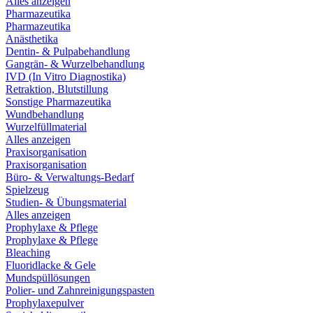
Alles anzeigen
Pharmazeutika
Pharmazeutika
Anästhetika
Dentin- & Pulpabehandlung
Gangrän- & Wurzelbehandlung
IVD (In Vitro Diagnostika)
Retraktion, Blutstillung
Sonstige Pharmazeutika
Wundbehandlung
Wurzelfüllmaterial
Alles anzeigen
Praxisorganisation
Praxisorganisation
Büro- & Verwaltungs-Bedarf
Spielzeug
Studien- & Übungsmaterial
Alles anzeigen
Prophylaxe & Pflege
Prophylaxe & Pflege
Bleaching
Fluoridlacke & Gele
Mundspüllösungen
Polier- und Zahnreinigungspasten
Prophylaxepulver