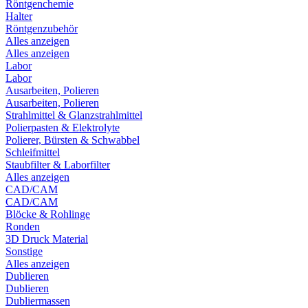
Röntgenchemie
Halter
Röntgenzubehör
Alles anzeigen
Alles anzeigen
Labor
Labor
Ausarbeiten, Polieren
Ausarbeiten, Polieren
Strahlmittel & Glanzstrahlmittel
Polierpasten & Elektrolyte
Polierer, Bürsten & Schwabbel
Schleifmittel
Staubfilter & Laborfilter
Alles anzeigen
CAD/CAM
CAD/CAM
Blöcke & Rohlinge
Ronden
3D Druck Material
Sonstige
Alles anzeigen
Dublieren
Dublieren
Dubliermassen