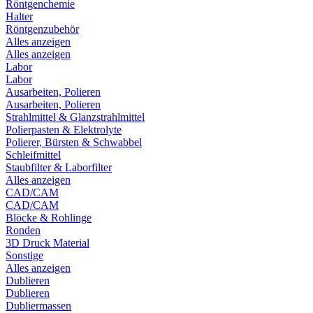
Röntgenchemie
Halter
Röntgenzubehör
Alles anzeigen
Alles anzeigen
Labor
Labor
Ausarbeiten, Polieren
Ausarbeiten, Polieren
Strahlmittel & Glanzstrahlmittel
Polierpasten & Elektrolyte
Polierer, Bürsten & Schwabbel
Schleifmittel
Staubfilter & Laborfilter
Alles anzeigen
CAD/CAM
CAD/CAM
Blöcke & Rohlinge
Ronden
3D Druck Material
Sonstige
Alles anzeigen
Dublieren
Dublieren
Dubliermassen