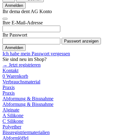
Anmelden
Ihr dema dent AG Konto
Ihre E-Mail-Adresse
Ihr Passwort
Passwort anzeigen
Anmelden
Ich habe mein Passwort vergessen
Sie sind neu im Shop?
→ Jetzt registrieren
Kontakt
0
Warenkorb
Verbrauchsmaterial
Praxis
Praxis
Abformung & Bissnahme
Abformung & Bissnahme
Alginate
A Silikone
C Silikone
Polyether
Bissregistriermaterialien
Abformlöffel