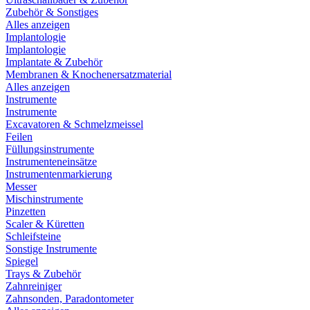
Zubehör & Sonstiges
Alles anzeigen
Implantologie
Implantologie
Implantate & Zubehör
Membranen & Knochenersatzmaterial
Alles anzeigen
Instrumente
Instrumente
Excavatoren & Schmelzmeissel
Feilen
Füllungsinstrumente
Instrumenteneinsätze
Instrumentenmarkierung
Messer
Mischinstrumente
Pinzetten
Scaler & Küretten
Schleifsteine
Sonstige Instrumente
Spiegel
Trays & Zubehör
Zahnreiniger
Zahnsonden, Paradontometer