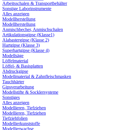
Arbeitsschalen & Transportbehälter
Sonstige Laborinstrumente
Alles anzeigen
Modellherstellung
Modellherstellung
Anmischbecher, Anmischschalen
Artikulationsgipse (Klasse1)
Alabastergipse (Klasse 2)
Hartgipse (Klasse 3)
Superhartgipse (Klasse 4)
Modellsäge
Löffelmaterial
Löffel- & Basisplatten
Abdruckgipse
Modellmaterial & Zahnfleischmasken
Tauchhärter
Gipsverarbeitung
Modellstifte & Socklersysteme
Sonstiges
Alles anzeigen
Modellieren, Tiefziehen
Modellieren, Tiefziehen
Tiefziehfolien
Modellierkunststoffe
Modellierwachse