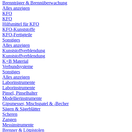
Brennträger & Brennüberwachung
Alles anzeigen
KFO
KFO
Hilfsmittel für KFO
KFO-Kunststoffe
KFO-Fertigteile
Sonstiges
Alles anzeigen
Kunststoffverblendung
Kunststoffverblendung
K+B Material
Verbundsysteme
Sonstiges
Alles anzeigen
Laborinstrumente
Laborinstrumente
Pinsel, Pinselhalter
Modellierinstrumente
Gipsmesser, Mischspatel & -Becher
Sägen & Sägeblätter
Scheren
Zangen
Messinstrumente
Brenner & Lötpistolen