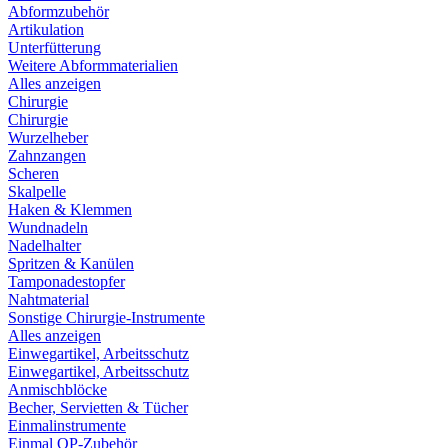
Abformzubehör
Artikulation
Unterfütterung
Weitere Abformmaterialien
Alles anzeigen
Chirurgie
Chirurgie
Wurzelheber
Zahnzangen
Scheren
Skalpelle
Haken & Klemmen
Wundnadeln
Nadelhalter
Spritzen & Kanülen
Tamponadestopfer
Nahtmaterial
Sonstige Chirurgie-Instrumente
Alles anzeigen
Einwegartikel, Arbeitsschutz
Einwegartikel, Arbeitsschutz
Anmischblöcke
Becher, Servietten & Tücher
Einmalinstrumente
Einmal OP-Zubehör