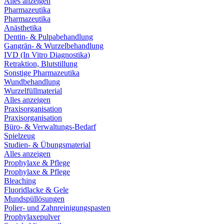
Alles anzeigen
Pharmazeutika
Pharmazeutika
Anästhetika
Dentin- & Pulpabehandlung
Gangrän- & Wurzelbehandlung
IVD (In Vitro Diagnostika)
Retraktion, Blutstillung
Sonstige Pharmazeutika
Wundbehandlung
Wurzelfüllmaterial
Alles anzeigen
Praxisorganisation
Praxisorganisation
Büro- & Verwaltungs-Bedarf
Spielzeug
Studien- & Übungsmaterial
Alles anzeigen
Prophylaxe & Pflege
Prophylaxe & Pflege
Bleaching
Fluoridlacke & Gele
Mundspüllösungen
Polier- und Zahnreinigungspasten
Prophylaxepulver