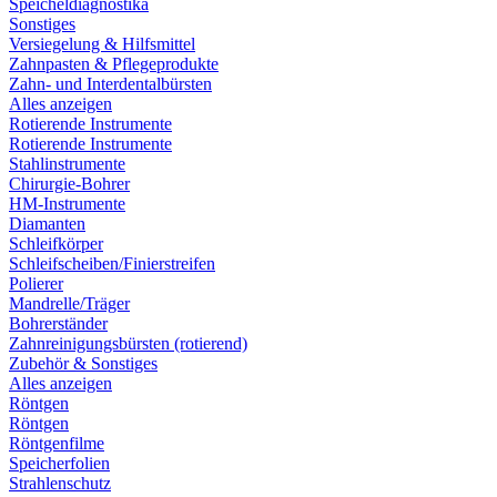
Speicheldiagnostika
Sonstiges
Versiegelung & Hilfsmittel
Zahnpasten & Pflegeprodukte
Zahn- und Interdentalbürsten
Alles anzeigen
Rotierende Instrumente
Rotierende Instrumente
Stahlinstrumente
Chirurgie-Bohrer
HM-Instrumente
Diamanten
Schleifkörper
Schleifscheiben/Finierstreifen
Polierer
Mandrelle/Träger
Bohrerständer
Zahnreinigungsbürsten (rotierend)
Zubehör & Sonstiges
Alles anzeigen
Röntgen
Röntgen
Röntgenfilme
Speicherfolien
Strahlenschutz