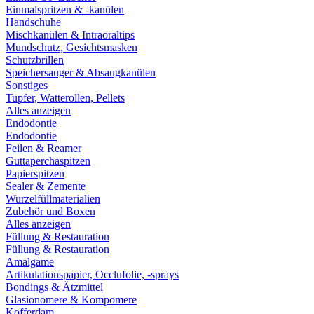
Einmalspritzen & -kanülen
Handschuhe
Mischkanülen & Intraoraltips
Mundschutz, Gesichtsmasken
Schutzbrillen
Speichersauger & Absaugkanülen
Sonstiges
Tupfer, Watterollen, Pellets
Alles anzeigen
Endodontie
Endodontie
Feilen & Reamer
Guttaperchaspitzen
Papierspitzen
Sealer & Zemente
Wurzelfüllmaterialien
Zubehör und Boxen
Alles anzeigen
Füllung & Restauration
Füllung & Restauration
Amalgame
Artikulationspapier, Occlufolie, -sprays
Bondings & Ätzmittel
Glasionomere & Kompomere
Kofferdam