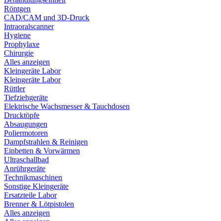
Röntgen
CAD/CAM und 3D-Druck
Intraoralscanner
Hygiene
Prophylaxe
Chirurgie
Alles anzeigen
Kleingeräte Labor
Kleingeräte Labor
Rüttler
Tiefziehgeräte
Elektrische Wachsmesser & Tauchdosen
Drucktöpfe
Absaugungen
Poliermotoren
Dampfstrahlen & Reinigen
Einbetten & Vorwärmen
Ultraschallbad
Anrührgeräte
Technikmaschinen
Sonstige Kleingeräte
Ersatzteile Labor
Brenner & Lötpistolen
Alles anzeigen