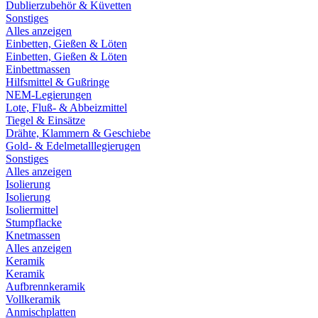
Dublierzubehör & Küvetten
Sonstiges
Alles anzeigen
Einbetten, Gießen & Löten
Einbetten, Gießen & Löten
Einbettmassen
Hilfsmittel & Gußringe
NEM-Legierungen
Lote, Fluß- & Abbeizmittel
Tiegel & Einsätze
Drähte, Klammern & Geschiebe
Gold- & Edelmetalllegierugen
Sonstiges
Alles anzeigen
Isolierung
Isolierung
Isoliermittel
Stumpflacke
Knetmassen
Alles anzeigen
Keramik
Keramik
Aufbrennkeramik
Vollkeramik
Anmischplatten