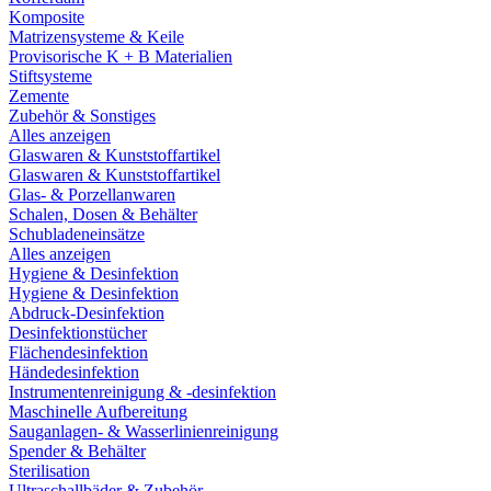
Komposite
Matrizensysteme & Keile
Provisorische K + B Materialien
Stiftsysteme
Zemente
Zubehör & Sonstiges
Alles anzeigen
Glaswaren & Kunststoffartikel
Glaswaren & Kunststoffartikel
Glas- & Porzellanwaren
Schalen, Dosen & Behälter
Schubladeneinsätze
Alles anzeigen
Hygiene & Desinfektion
Hygiene & Desinfektion
Abdruck-Desinfektion
Desinfektionstücher
Flächendesinfektion
Händedesinfektion
Instrumentenreinigung & -desinfektion
Maschinelle Aufbereitung
Sauganlagen- & Wasserlinienreinigung
Spender & Behälter
Sterilisation
Ultraschallbäder & Zubehör