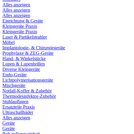
Alles anzeigen
Alles anzeigen
Alles anzeigen
Einrichtung & Geräte
Kleingeräte Praxis
Kleingeräte Praxis
Laser & Partikelstrahler
Möbel
Implantologie- & Chirurgiegeräte
Prophylaxe & ZEG-Geräte
Hand- & Winkelstücke
Lupen & Lupenbrillen
Diverse Kleingeräte
Endo-Geräte
Lichtpolymerisationsgeräte
Mischgeräte
Notfall-Koffer & Zubehör
Thermodesinfektor-Zubehör
Stuhlauflagen
Ersatzteile Praxis
Ultraschallbäder
Alles anzeigen
Geräte
Geräte
Behandlungseinheit