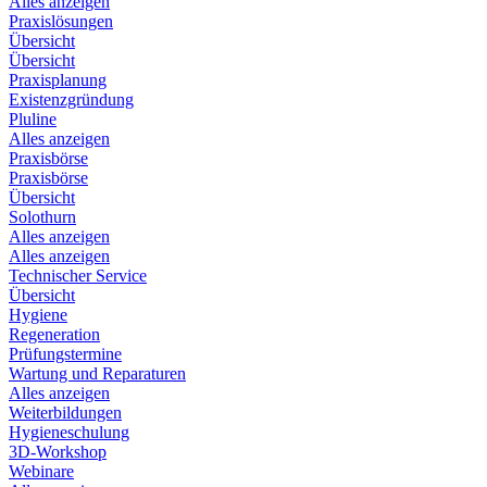
Alles anzeigen
Praxislösungen
Übersicht
Übersicht
Praxisplanung
Existenzgründung
Pluline
Alles anzeigen
Praxisbörse
Praxisbörse
Übersicht
Solothurn
Alles anzeigen
Alles anzeigen
Technischer Service
Übersicht
Hygiene
Regeneration
Prüfungstermine
Wartung und Reparaturen
Alles anzeigen
Weiterbildungen
Hygieneschulung
3D-Workshop
Webinare