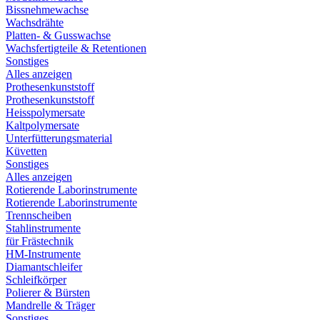
Bissnehmewachse
Wachsdrähte
Platten- & Gusswachse
Wachsfertigteile & Retentionen
Sonstiges
Alles anzeigen
Prothesenkunststoff
Prothesenkunststoff
Heisspolymersate
Kaltpolymersate
Unterfütterungsmaterial
Küvetten
Sonstiges
Alles anzeigen
Rotierende Laborinstrumente
Rotierende Laborinstrumente
Trennscheiben
Stahlinstrumente
für Frästechnik
HM-Instrumente
Diamantschleifer
Schleifkörper
Polierer & Bürsten
Mandrelle & Träger
Sonstiges