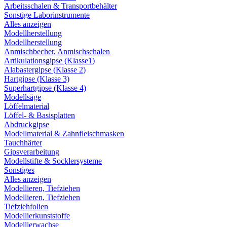
Arbeitsschalen & Transportbehälter
Sonstige Laborinstrumente
Alles anzeigen
Modellherstellung
Modellherstellung
Anmischbecher, Anmischschalen
Artikulationsgipse (Klasse1)
Alabastergipse (Klasse 2)
Hartgipse (Klasse 3)
Superhartgipse (Klasse 4)
Modellsäge
Löffelmaterial
Löffel- & Basisplatten
Abdruckgipse
Modellmaterial & Zahnfleischmasken
Tauchhärter
Gipsverarbeitung
Modellstifte & Socklersysteme
Sonstiges
Alles anzeigen
Modellieren, Tiefziehen
Modellieren, Tiefziehen
Tiefziehfolien
Modellierkunststoffe
Modellierwachse