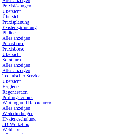
Alles anzeigen
Praxislösungen
Übersicht
Übersicht
Praxisplanung
Existenzgründung
Pluline
Alles anzeigen
Praxisbörse
Praxisbörse
Übersicht
Solothurn
Alles anzeigen
Alles anzeigen
Technischer Service
Übersicht
Hygiene
Regeneration
Prüfungstermine
Wartung und Reparaturen
Alles anzeigen
Weiterbildungen
Hygieneschulung
3D-Workshop
Webinare