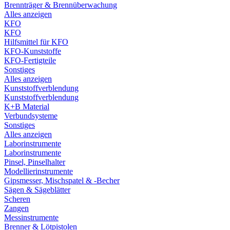
Brennträger & Brennüberwachung
Alles anzeigen
KFO
KFO
Hilfsmittel für KFO
KFO-Kunststoffe
KFO-Fertigteile
Sonstiges
Alles anzeigen
Kunststoffverblendung
Kunststoffverblendung
K+B Material
Verbundsysteme
Sonstiges
Alles anzeigen
Laborinstrumente
Laborinstrumente
Pinsel, Pinselhalter
Modellierinstrumente
Gipsmesser, Mischspatel & -Becher
Sägen & Sägeblätter
Scheren
Zangen
Messinstrumente
Brenner & Lötpistolen