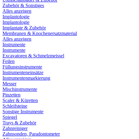
Zubehör & Sonstiges
Alles anzeigen
Implantologie
Implantologie
Implantate & Zubehör
Membranen & Knochenersatzmaterial
Alles anzeigen
Instrumente
Instrumente
Excavatoren & Schmelzmeissel
Feilen
Füllungsinstrumente
Instrumenteneinsätze
Instrumentenmarkierung
Messer
Mischinstrumente
Pinzetten
Scaler & Küretten
Schleifsteine
Sonstige Instrumente
Spiegel
Trays & Zubehör
Zahnreiniger
Zahnsonden, Paradontometer