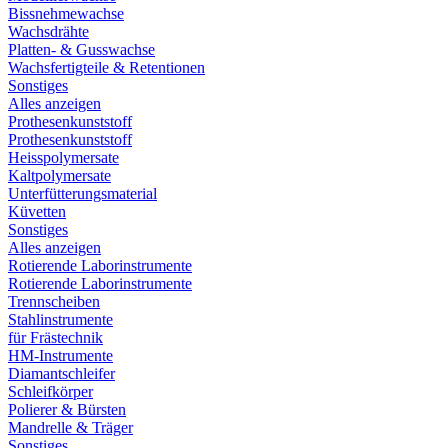
Bissnehmewachse
Wachsdrähte
Platten- & Gusswachse
Wachsfertigteile & Retentionen
Sonstiges
Alles anzeigen
Prothesenkunststoff
Prothesenkunststoff
Heisspolymersate
Kaltpolymersate
Unterfütterungsmaterial
Küvetten
Sonstiges
Alles anzeigen
Rotierende Laborinstrumente
Rotierende Laborinstrumente
Trennscheiben
Stahlinstrumente
für Frästechnik
HM-Instrumente
Diamantschleifer
Schleifkörper
Polierer & Bürsten
Mandrelle & Träger
Sonstiges