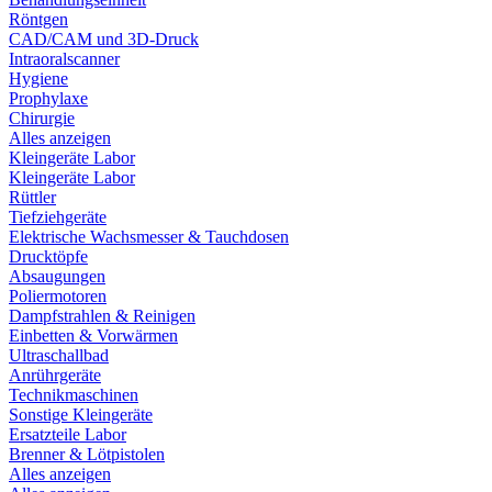
Röntgen
CAD/CAM und 3D-Druck
Intraoralscanner
Hygiene
Prophylaxe
Chirurgie
Alles anzeigen
Kleingeräte Labor
Kleingeräte Labor
Rüttler
Tiefziehgeräte
Elektrische Wachsmesser & Tauchdosen
Drucktöpfe
Absaugungen
Poliermotoren
Dampfstrahlen & Reinigen
Einbetten & Vorwärmen
Ultraschallbad
Anrührgeräte
Technikmaschinen
Sonstige Kleingeräte
Ersatzteile Labor
Brenner & Lötpistolen
Alles anzeigen