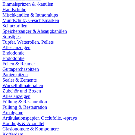
Einmalspritzen & -kanülen
Handschuhe
Mischkanülen & Intraoraltips
Mundschutz, Gesichtsmasken
Schutzbrillen
Speichersauger & Absaugkanülen
Sonstiges
Tupfer, Watterollen, Pellets
Alles anzeigen
Endodontie
Endodontie
Feilen & Reamer
Guttaperchaspitzen
Papierspitzen
Sealer & Zemente
Wurzelfüllmaterialien
Zubehör und Boxen
Alles anzeigen
Füllung & Restauration
Füllung & Restauration
Amalgame
Artikulationspapier, Occlufolie, -sprays
Bondings & Ätzmittel
Glasionomere & Kompomere
Kofferdam