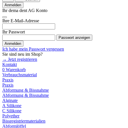
Anmelden
Ihr dema dent AG Konto
Ihre E-Mail-Adresse
Ihr Passwort
Passwort anzeigen
Anmelden
Ich habe mein Passwort vergessen
Sie sind neu im Shop?
→ Jetzt registrieren
Kontakt
0
Warenkorb
Verbrauchsmaterial
Praxis
Praxis
Abformung & Bissnahme
Abformung & Bissnahme
Alginate
A Silikone
C Silikone
Polyether
Bissregistriermaterialien
Abformlöffel