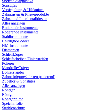
Speicheldiagnostika
Sonstiges
Versiegelung & Hilfsmittel
Zahnpasten & Pflegeprodukte
Zahn- und Interdentalbürsten
Alles anzeigen
Rotierende Instrumente
Rotierende Instrumente
Stahlinstrumente
Chirurgie-Bohrer
HM-Instrumente
Diamanten
Schleifkörper
Schleifscheiben/Finierstreifen
Polierer
Mandrelle/Träger
Bohrerständer
Zahnreinigungsbürsten (rotierend)
Zubehör & Sonstiges
Alles anzeigen
Röntgen
Röntgen
Röntgenfilme
Speicherfolien
Strahlenschutz