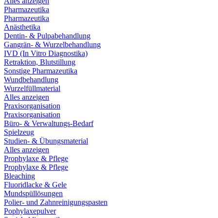
Alles anzeigen
Pharmazeutika
Pharmazeutika
Anästhetika
Dentin- & Pulpabehandlung
Gangrän- & Wurzelbehandlung
IVD (In Vitro Diagnostika)
Retraktion, Blutstillung
Sonstige Pharmazeutika
Wundbehandlung
Wurzelfüllmaterial
Alles anzeigen
Praxisorganisation
Praxisorganisation
Büro- & Verwaltungs-Bedarf
Spielzeug
Studien- & Übungsmaterial
Alles anzeigen
Prophylaxe & Pflege
Prophylaxe & Pflege
Bleaching
Fluoridlacke & Gele
Mundspüllösungen
Polier- und Zahnreinigungspasten
Pophylaxepulver