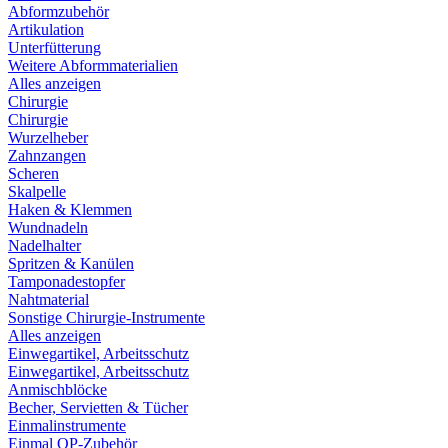
Abformzubehör
Artikulation
Unterfütterung
Weitere Abformmaterialien
Alles anzeigen
Chirurgie
Chirurgie
Wurzelheber
Zahnzangen
Scheren
Skalpelle
Haken & Klemmen
Wundnadeln
Nadelhalter
Spritzen & Kanülen
Tamponadestopfer
Nahtmaterial
Sonstige Chirurgie-Instrumente
Alles anzeigen
Einwegartikel, Arbeitsschutz
Einwegartikel, Arbeitsschutz
Anmischblöcke
Becher, Servietten & Tücher
Einmalinstrumente
Einmal OP-Zubehör