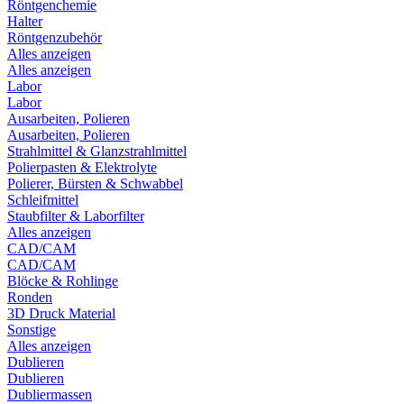
Röntgenchemie
Halter
Röntgenzubehör
Alles anzeigen
Alles anzeigen
Labor
Labor
Ausarbeiten, Polieren
Ausarbeiten, Polieren
Strahlmittel & Glanzstrahlmittel
Polierpasten & Elektrolyte
Polierer, Bürsten & Schwabbel
Schleifmittel
Staubfilter & Laborfilter
Alles anzeigen
CAD/CAM
CAD/CAM
Blöcke & Rohlinge
Ronden
3D Druck Material
Sonstige
Alles anzeigen
Dublieren
Dublieren
Dubliermassen