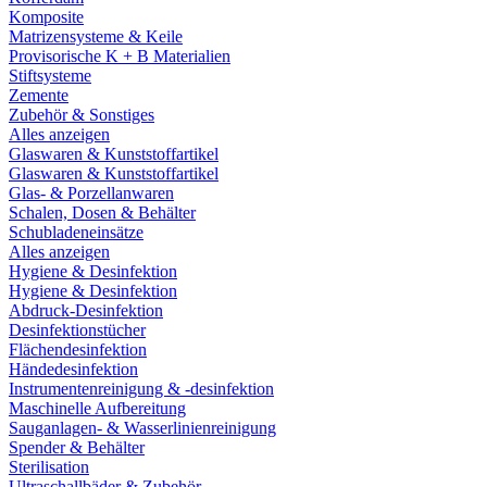
Komposite
Matrizensysteme & Keile
Provisorische K + B Materialien
Stiftsysteme
Zemente
Zubehör & Sonstiges
Alles anzeigen
Glaswaren & Kunststoffartikel
Glaswaren & Kunststoffartikel
Glas- & Porzellanwaren
Schalen, Dosen & Behälter
Schubladeneinsätze
Alles anzeigen
Hygiene & Desinfektion
Hygiene & Desinfektion
Abdruck-Desinfektion
Desinfektionstücher
Flächendesinfektion
Händedesinfektion
Instrumentenreinigung & -desinfektion
Maschinelle Aufbereitung
Sauganlagen- & Wasserlinienreinigung
Spender & Behälter
Sterilisation
Ultraschallbäder & Zubehör