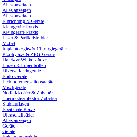
Alles anzeigen
Alles anzeigen
Alles anzeigen
Einrichtung & Geräte
Kleingeräte Praxis
Kleingeräte Praxis
Laser & Partikelstrahler
Möbel
Implantologie- & Chirurgiegeräte
Prophylaxe & ZEG-Geräte
Hand- & Winkelstücke
Lupen & Lupenbrillen
Diverse Kleingeräte
Endo-Geräte
Lichtpolymerisationsgeräte
Mischgeräte
Notfall-Koffer & Zubehör
Thermodesinfektor-Zubehör
Stuhlauflagen
Ersatzteile Praxis
Ultraschallbäder
Alles anzeigen
Geräte
Geräte
Behandlungseinheit