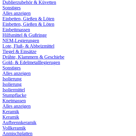
Dublierzubehör & Küvetten
Sonstiges
Alles anzeigen
Einbetten, Gießen & Löten
Einbetten, Gießen & Löten
Einbettmassen
Hilfsmittel & Gußringe
NEM-Legierungen
Lote, Fluß- & Abbeizmittel
Tiegel & Einsätze
Drähte, Klammern & Geschiebe
Gold- & Edelmetalllegierugen
Sonstiges
Alles anzeigen
Isolierung
Isolierung
Isoliermittel
Stumpflacke
Knetmassen
Alles anzeigen
Keramik
Keramik
Aufbrennkeramik
Vollkeramik
Anmischplatten