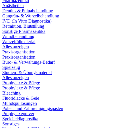
Pharmazeutika
Anästhetika
Dentin- & Pulpabehandlung
Gangrän- & Wurzelbehandlung
IVD (In Vitro Diagnostika)
Retraktion, Blutstillung
Sonstige Pharmazeutika
Wundbehandlung
Wurzelfüllmaterial
Alles anzeigen
Praxisorganisation
Praxisorganisation
Büro- & Verwaltungs-Bedarf
Spielzeug
Studien- & Übungsmaterial
Alles anzeigen
Prophylaxe & Pflege
Prophylaxe & Pflege
Bleaching
Fluoridlacke & Gele
Mundspüllösungen
Polier- und Zahnreinigungspasten
Prophylaxepulver
Speicheldiagnostika
Sonstiges