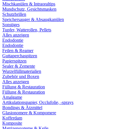
Mischkanülen & Intraoraltips
Mundschutz, Gesichtsmasken
Schutzbrillen
Speichersauger & Absaugkanülen
Sonstiges
Tupfer, Watterollen, Pellets
Alles anzeigen
Endodontie
Endodontie
Feilen & Reamer
Guttaperchaspitzen
Papierspitzen
Sealer & Zemente
Wurzelfüllmaterialien
Zubehör und Boxen
Alles anzeigen
Füllung & Restauration
Füllung & Restauration
Amalgame
Artikulationspapier, Occlufolie, -sprays
Bondings & Ätzmittel
Glasionomere & Kompomere
Kofferdam
Komposite
Matrizensysteme & Keile