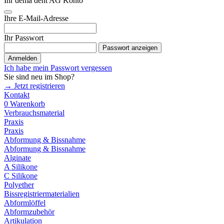
Ihr dema dent AG Konto
Ihre E-Mail-Adresse
Ihr Passwort
Passwort anzeigen
Anmelden
Ich habe mein Passwort vergessen
Sie sind neu im Shop?
→ Jetzt registrieren
Kontakt
0
Warenkorb
Verbrauchsmaterial
Praxis
Praxis
Abformung & Bissnahme
Abformung & Bissnahme
Alginate
A Silikone
C Silikone
Polyether
Bissregistriermaterialien
Abformlöffel
Abformzubehör
Artikulation