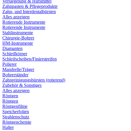
Versiegelung & Hilfsmittel
Zahnpasten & Pflegeprodukte
Zahn- und Interdentalbürsten
Alles anzeigen
Rotierende Instrumente
Rotierende Instrumente
Stahlinstrumente
Chirurgie-Bohrer
HM-Instrumente
Diamanten
Schleifkörper
Schleifscheiben/Finierstreifen
Polierer
Mandrelle/Träger
Bohrerständer
Zahnreinigungsbürsten (rotierend)
Zubehör & Sonstiges
Alles anzeigen
Röntgen
Röntgen
Röntgenfilme
Speicherfolien
Strahlenschutz
Röntgenchemie
Halter