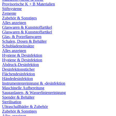
Provisorische K + B Materialien
Stiftsysteme
Zemente
Zubehör & Sonstiges
Alles anzeigen
Glaswaren & Kunststoffartikel
Glaswaren & Kunststoffartikel
Glas- & Porzellanwaren
Schalen, Dosen & Behälter
Schubladeneinsätze
Alles anzeigen
Hygiene & Desinfektion
Hygiene & Desinfektion
Abdruck-Desinfektion
Desinfektionstücher
Flächendesinfektion
Händedesinfektion
Instrumentenreinigung & -desinfektion
Maschinelle Aufbereitung
Sauganlagen- & Wasserlinienreinigung
Spender & Behälter
Sterilisation
Ultraschallbäder & Zubehör
Zubehör & Sonstiges
Alles anzeigen