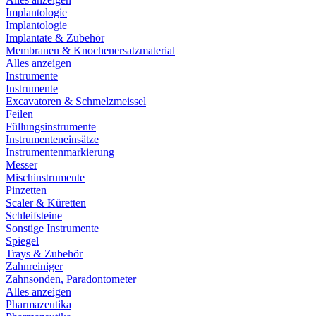
Implantologie
Implantologie
Implantate & Zubehör
Membranen & Knochenersatzmaterial
Alles anzeigen
Instrumente
Instrumente
Excavatoren & Schmelzmeissel
Feilen
Füllungsinstrumente
Instrumenteneinsätze
Instrumentenmarkierung
Messer
Mischinstrumente
Pinzetten
Scaler & Küretten
Schleifsteine
Sonstige Instrumente
Spiegel
Trays & Zubehör
Zahnreiniger
Zahnsonden, Paradontometer
Alles anzeigen
Pharmazeutika