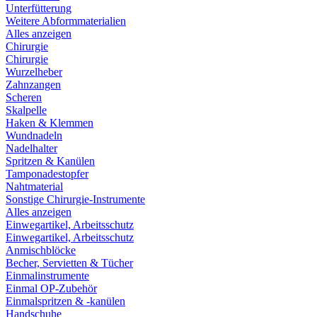
Unterfütterung
Weitere Abformmaterialien
Alles anzeigen
Chirurgie
Chirurgie
Wurzelheber
Zahnzangen
Scheren
Skalpelle
Haken & Klemmen
Wundnadeln
Nadelhalter
Spritzen & Kanülen
Tamponadestopfer
Nahtmaterial
Sonstige Chirurgie-Instrumente
Alles anzeigen
Einwegartikel, Arbeitsschutz
Einwegartikel, Arbeitsschutz
Anmischblöcke
Becher, Servietten & Tücher
Einmalinstrumente
Einmal OP-Zubehör
Einmalspritzen & -kanülen
Handschuhe