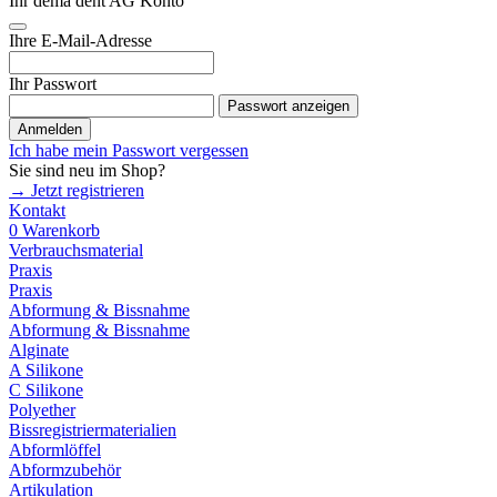
Ihr dema dent AG Konto
Ihre E-Mail-Adresse
Ihr Passwort
Passwort anzeigen
Anmelden
Ich habe mein Passwort vergessen
Sie sind neu im Shop?
→ Jetzt registrieren
Kontakt
0
Warenkorb
Verbrauchsmaterial
Praxis
Praxis
Abformung & Bissnahme
Abformung & Bissnahme
Alginate
A Silikone
C Silikone
Polyether
Bissregistriermaterialien
Abformlöffel
Abformzubehör
Artikulation