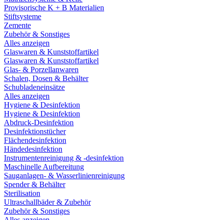
Provisorische K + B Materialien
Stiftsysteme
Zemente
Zubehör & Sonstiges
Alles anzeigen
Glaswaren & Kunststoffartikel
Glaswaren & Kunststoffartikel
Glas- & Porzellanwaren
Schalen, Dosen & Behälter
Schubladeneinsätze
Alles anzeigen
Hygiene & Desinfektion
Hygiene & Desinfektion
Abdruck-Desinfektion
Desinfektionstücher
Flächendesinfektion
Händedesinfektion
Instrumentenreinigung & -desinfektion
Maschinelle Aufbereitung
Sauganlagen- & Wasserlinienreinigung
Spender & Behälter
Sterilisation
Ultraschallbäder & Zubehör
Zubehör & Sonstiges
Alles anzeigen