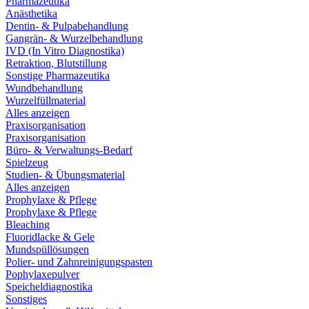
Pharmazeutika
Anästhetika
Dentin- & Pulpabehandlung
Gangrän- & Wurzelbehandlung
IVD (In Vitro Diagnostika)
Retraktion, Blutstillung
Sonstige Pharmazeutika
Wundbehandlung
Wurzelfüllmaterial
Alles anzeigen
Praxisorganisation
Praxisorganisation
Büro- & Verwaltungs-Bedarf
Spielzeug
Studien- & Übungsmaterial
Alles anzeigen
Prophylaxe & Pflege
Prophylaxe & Pflege
Bleaching
Fluoridlacke & Gele
Mundspüllösungen
Polier- und Zahnreinigungspasten
Pophylaxepulver
Speicheldiagnostika
Sonstiges