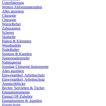
Unterfütterung
Weitere Abformmaterialien
Alles anzeigen
Chirurgie
Chirurgie
Wurzelheber
Zahnzangen
Scheren
Skalpelle
Haken & Klemmen
Wundnadeln
Nadelhalter
Spritzen & Kanülen
Tamponadestopfer
Nahtmaterial
Sonstige Chirurgie-Instrumente
Alles anzeigen
Einwegartikel, Arbeitsschutz
Einwegartikel, Arbeitsschutz
Anmischblöcke
Becher, Servietten & Tücher
Einmalinstrumente
Einmal OP-Zubehör
Einmalspritzen & -kanülen
Handschuhe