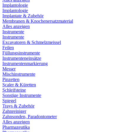
Implantologie
Implantologie
Implantate & Zubehör
Membranen & Knochenersatzmaterial
Alles anzeigen
Instrumente
Instrumente
Excavatoren & Schmelzmeissel
Feilen
Füllungsinstrumente
Instrumenteneinsätze
Instrumentenmarkierung
Messer
Mischinstrumente
Pinzetten
Scaler & Küretten
Schleifsteine
Sonstige Instrumente
Spiegel
Trays & Zubehör
Zahnreiniger
Zahnsonden, Paradontometer
Alles anzeigen
Pharmazeutika