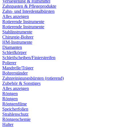
Versiegelung & Hilfsmittel
Zahnpasten & Pflegeprodukte
Zahn- und Interdentalbürsten
Alles anzeigen
Rotierende Instrumente
Rotierende Instrumente
Stahlinstrumente
Chirurgie-Bohrer
HM-Instrumente
Diamanten
Schleifkörper
Schleifscheiben/Finierstreifen
Polierer
Mandrelle/Träger
Bohrerständer
Zahnreinigungsbürsten (rotierend)
Zubehör & Sonstiges
Alles anzeigen
Röntgen
Röntgen
Röntgenfilme
Speicherfolien
Strahlenschutz
Röntgenchemie
Halter