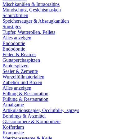
Mischkanülen & Intraoraltips
Mundschutz, Gesichtsmasken
Schutzbrillen
Speichersauger & Absaugkanülen
Sonstiges
Tupfer, Watterollen, Pellets
Alles anzeigen
Endodontie
Endodontie
Feilen & Reamer
Guttaperchaspitzen
Papierspitzen
Sealer & Zemente
Wurzelfüllmaterialien
Zubehör und Boxen
Alles anzeigen
Füllung & Restauration
Füllung & Restauration
Amalgame
Artikulationspapier, Occlufolie, -sprays
Bondings & Ätzmittel
Glasionomere & Kompomere
Kofferdam
Komposite
Matrizensysteme & Keile