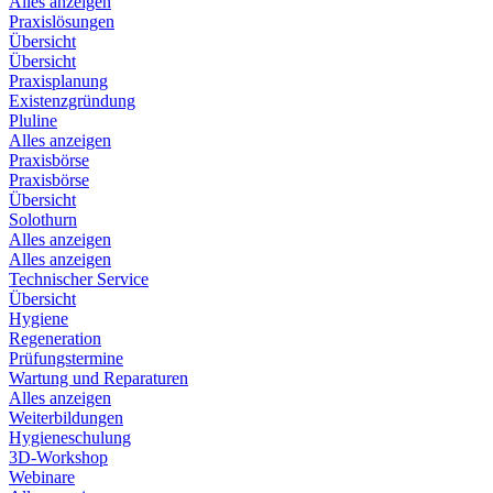
Alles anzeigen
Praxislösungen
Übersicht
Übersicht
Praxisplanung
Existenzgründung
Pluline
Alles anzeigen
Praxisbörse
Praxisbörse
Übersicht
Solothurn
Alles anzeigen
Alles anzeigen
Technischer Service
Übersicht
Hygiene
Regeneration
Prüfungstermine
Wartung und Reparaturen
Alles anzeigen
Weiterbildungen
Hygieneschulung
3D-Workshop
Webinare