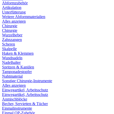
Abformzubehör
Artikulation
Unterfütterung
Weitere Abformmaterialien
Alles anzeigen
Chirurgie
Chirurgie
Wurzelheber
Zahnzangen
Scheren
Skalpelle
Haken & Klemmen
Wundnadeln
Nadelhalter
Spritzen & Kanülen
Tamponadestopfer
Nahtmaterial
Sonstige Chirurgie-Instrumente
Alles anzeigen
Einwegartikel, Arbeitsschutz
Einwegartikel, Arbeitsschutz
Anmischblöcke
Becher, Servietten & Tücher
Einmalinstrumente
Einmal OP-Zubehör