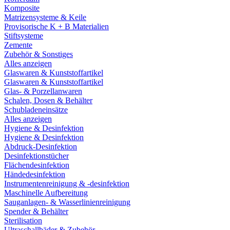
Komposite
Matrizensysteme & Keile
Provisorische K + B Materialien
Stiftsysteme
Zemente
Zubehör & Sonstiges
Alles anzeigen
Glaswaren & Kunststoffartikel
Glaswaren & Kunststoffartikel
Glas- & Porzellanwaren
Schalen, Dosen & Behälter
Schubladeneinsätze
Alles anzeigen
Hygiene & Desinfektion
Hygiene & Desinfektion
Abdruck-Desinfektion
Desinfektionstücher
Flächendesinfektion
Händedesinfektion
Instrumentenreinigung & -desinfektion
Maschinelle Aufbereitung
Sauganlagen- & Wasserlinienreinigung
Spender & Behälter
Sterilisation
Ultraschallbäder & Zubehör