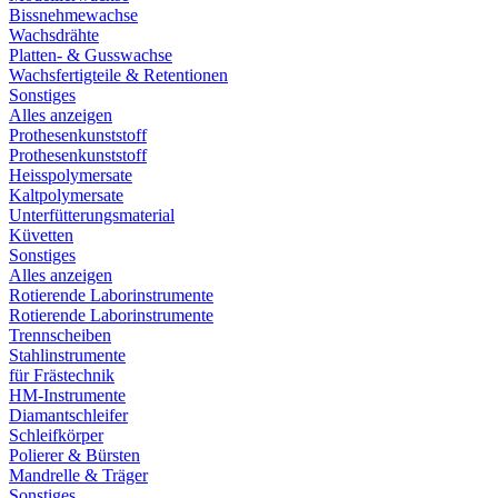
Bissnehmewachse
Wachsdrähte
Platten- & Gusswachse
Wachsfertigteile & Retentionen
Sonstiges
Alles anzeigen
Prothesenkunststoff
Prothesenkunststoff
Heisspolymersate
Kaltpolymersate
Unterfütterungsmaterial
Küvetten
Sonstiges
Alles anzeigen
Rotierende Laborinstrumente
Rotierende Laborinstrumente
Trennscheiben
Stahlinstrumente
für Frästechnik
HM-Instrumente
Diamantschleifer
Schleifkörper
Polierer & Bürsten
Mandrelle & Träger
Sonstiges