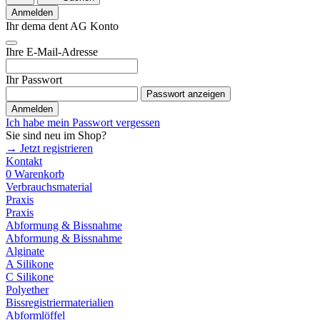
Anmelden
Ihr dema dent AG Konto
Ihre E-Mail-Adresse
Ihr Passwort
Passwort anzeigen
Anmelden
Ich habe mein Passwort vergessen
Sie sind neu im Shop?
→ Jetzt registrieren
Kontakt
0
Warenkorb
Verbrauchsmaterial
Praxis
Praxis
Abformung & Bissnahme
Abformung & Bissnahme
Alginate
A Silikone
C Silikone
Polyether
Bissregistriermaterialien
Abformlöffel