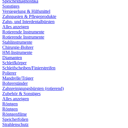
Speicheldiagnostika
Sonstiges
Versiegelung & Hilfsmittel
Zahnpasten & Pflegeprodukte
Zahn- und Interdentalbürsten
Alles anzeigen
Rotierende Instrumente
Rotierende Instrumente
Stahlinstrumente
Chirurgie-Bohrer
HM-Instrumente
Diamanten
Schleifkörper
Schleifscheiben/Finierstreifen
Polierer
Mandrelle/Träger
Bohrerständer
Zahnreinigungsbürsten (rotierend)
Zubehör & Sonstiges
Alles anzeigen
Röntgen
Röntgen
Röntgenfilme
Speicherfolien
Strahlenschutz