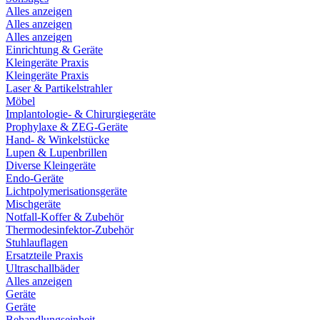
Alles anzeigen
Alles anzeigen
Alles anzeigen
Einrichtung & Geräte
Kleingeräte Praxis
Kleingeräte Praxis
Laser & Partikelstrahler
Möbel
Implantologie- & Chirurgiegeräte
Prophylaxe & ZEG-Geräte
Hand- & Winkelstücke
Lupen & Lupenbrillen
Diverse Kleingeräte
Endo-Geräte
Lichtpolymerisationsgeräte
Mischgeräte
Notfall-Koffer & Zubehör
Thermodesinfektor-Zubehör
Stuhlauflagen
Ersatzteile Praxis
Ultraschallbäder
Alles anzeigen
Geräte
Geräte
Behandlungseinheit