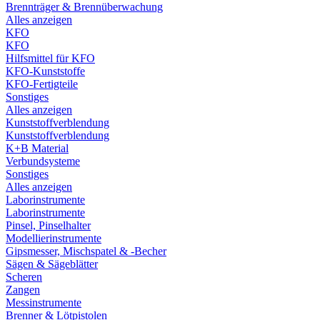
Brennträger & Brennüberwachung
Alles anzeigen
KFO
KFO
Hilfsmittel für KFO
KFO-Kunststoffe
KFO-Fertigteile
Sonstiges
Alles anzeigen
Kunststoffverblendung
Kunststoffverblendung
K+B Material
Verbundsysteme
Sonstiges
Alles anzeigen
Laborinstrumente
Laborinstrumente
Pinsel, Pinselhalter
Modellierinstrumente
Gipsmesser, Mischspatel & -Becher
Sägen & Sägeblätter
Scheren
Zangen
Messinstrumente
Brenner & Lötpistolen