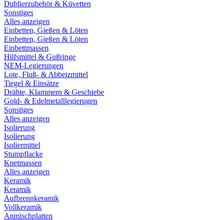
Dublierzubehör & Küvetten
Sonstiges
Alles anzeigen
Einbetten, Gießen & Löten
Einbetten, Gießen & Löten
Einbettmassen
Hilfsmittel & Gußringe
NEM-Legierungen
Lote, Fluß- & Abbeizmittel
Tiegel & Einsätze
Drähte, Klammern & Geschiebe
Gold- & Edelmetalllegierugen
Sonstiges
Alles anzeigen
Isolierung
Isolierung
Isoliermittel
Stumpflacke
Knetmassen
Alles anzeigen
Keramik
Keramik
Aufbrennkeramik
Vollkeramik
Anmischplatten