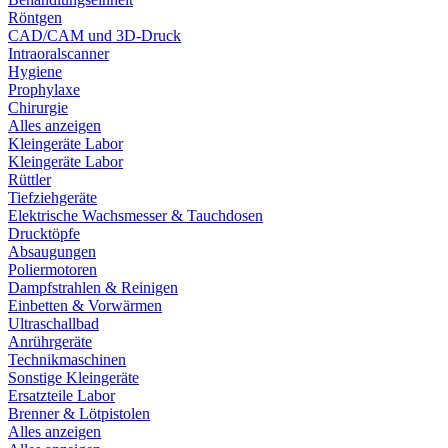
Röntgen
CAD/CAM und 3D-Druck
Intraoralscanner
Hygiene
Prophylaxe
Chirurgie
Alles anzeigen
Kleingeräte Labor
Kleingeräte Labor
Rüttler
Tiefziehgeräte
Elektrische Wachsmesser & Tauchdosen
Drucktöpfe
Absaugungen
Poliermotoren
Dampfstrahlen & Reinigen
Einbetten & Vorwärmen
Ultraschallbad
Anrührgeräte
Technikmaschinen
Sonstige Kleingeräte
Ersatzteile Labor
Brenner & Lötpistolen
Alles anzeigen