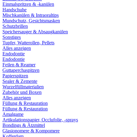
Einmalspritzen & -kanülen
Handschuhe
Mischkanülen & Intraoraltips
Mundschutz, Gesichtsmasken
Schutzbrillen
Speichersauger & Absaugkanülen
Sonstiges
Tupfer, Watterollen, Pellets
Alles anzeigen
Endodontie
Endodontie
Feilen & Reamer
Guttaperchaspitzen
Papierspitzen
Sealer & Zemente
Wurzelfüllmaterialien
Zubehör und Boxen
Alles anzeigen
Füllung & Restauration
Füllung & Restauration
Amalgame
Artikulationspapier, Occlufolie, -sprays
Bondings & Ätzmittel
Glasionomere & Kompomere
Kofferdam