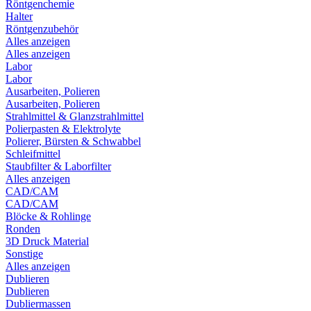
Röntgenchemie
Halter
Röntgenzubehör
Alles anzeigen
Alles anzeigen
Labor
Labor
Ausarbeiten, Polieren
Ausarbeiten, Polieren
Strahlmittel & Glanzstrahlmittel
Polierpasten & Elektrolyte
Polierer, Bürsten & Schwabbel
Schleifmittel
Staubfilter & Laborfilter
Alles anzeigen
CAD/CAM
CAD/CAM
Blöcke & Rohlinge
Ronden
3D Druck Material
Sonstige
Alles anzeigen
Dublieren
Dublieren
Dubliermassen