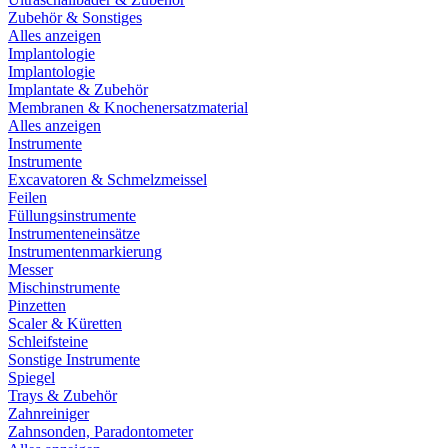
Zubehör & Sonstiges
Alles anzeigen
Implantologie
Implantologie
Implantate & Zubehör
Membranen & Knochenersatzmaterial
Alles anzeigen
Instrumente
Instrumente
Excavatoren & Schmelzmeissel
Feilen
Füllungsinstrumente
Instrumenteneinsätze
Instrumentenmarkierung
Messer
Mischinstrumente
Pinzetten
Scaler & Küretten
Schleifsteine
Sonstige Instrumente
Spiegel
Trays & Zubehör
Zahnreiniger
Zahnsonden, Paradontometer