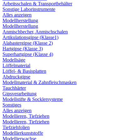
Arbeitsschalen & Transportbehälter
Sonstige Laborinstrumente
Alles anzeigen
Modellherstellung
Modellherstellung
Anmischbecher, Anmischschalen
Artikulationsgipse (Klasse1)
Alabastergipse (Klasse 2)
Hartgipse (Klasse 3)
Superhartgipse (Klasse 4)
Modellsäge
Löffelmaterial
Löffel- & Basisplatten
Abdruckgipse
Modellmaterial & Zahnfleischmasken
Tauchhärter
Gipsverarbeitung
Modellstifte & Socklersysteme
Sonstiges
Alles anzeigen
Modellieren, Tiefziehen
Modellieren, Tiefziehen
Tiefziehfolien
Modellierkunststoffe
Modellierwachse