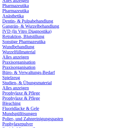
Alles anzeigen
Pharmazeutika
Pharmazeutika
Anästhetika
Dentin- & Pulpabehandlung
Gangrän- & Wurzelbehandlung
IVD (In Vitro Diagnostika)
Retraktion, Blutstillung
Sonstige Pharmazeutika
Wundbehandlung
Wurzelfüllmaterial
Alles anzeigen
Praxisorganisation
Praxisorganisation
Büro- & Verwaltungs-Bedarf
Spielzeug
Studien- & Übungsmaterial
Alles anzeigen
Prophylaxe & Pflege
Prophylaxe & Pflege
Bleaching
Fluoridlacke & Gele
Mundspüllösungen
Polier- und Zahnreinigungspasten
Pophylaxepulver