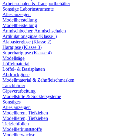
Arbeitsschalen & Transportbehälter
Sonstige Laborinstrumente
Alles anzeigen
Modellherstellung
Modellherstellung
Anmischbecher, Anmischschalen
Artikulationsgipse (Klasse1)
Alabastergipse (Klasse 2)
Hartgipse (Klasse 3)
Superhartgipse (Klasse 4)
Modellsäge
Löffelmaterial
Löffel- & Basisplatten
Abdruckgipse
Modellmaterial & Zahnfleischmasken
Tauchhärter
Gipsverarbeitung
Modellstifte & Socklersysteme
Sonstiges
Alles anzeigen
Modellieren, Tiefziehen
Modellieren, Tiefziehen
Tiefziehfolien
Modellierkunststoffe
Modellierwachse