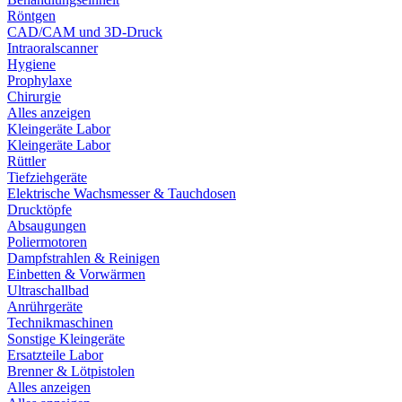
Röntgen
CAD/CAM und 3D-Druck
Intraoralscanner
Hygiene
Prophylaxe
Chirurgie
Alles anzeigen
Kleingeräte Labor
Kleingeräte Labor
Rüttler
Tiefziehgeräte
Elektrische Wachsmesser & Tauchdosen
Drucktöpfe
Absaugungen
Poliermotoren
Dampfstrahlen & Reinigen
Einbetten & Vorwärmen
Ultraschallbad
Anrührgeräte
Technikmaschinen
Sonstige Kleingeräte
Ersatzteile Labor
Brenner & Lötpistolen
Alles anzeigen