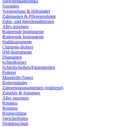
Speicheldiagnostika
Sonstiges
Versiegelung & Hilfsmittel
Zahnpasten & Pflegeprodukte
Zahn- und Interdentalbürsten
Alles anzeigen
Rotierende Instrumente
Rotierende Instrumente
Stahlinstrumente
Chirurgie-Bohrer
HM-Instrumente
Diamanten
Schleifkörper
Schleifscheiben/Finierstreifen
Polierer
Mandrelle/Träger
Bohrerständer
Zahnreinigungsbürsten (rotierend)
Zubehör & Sonstiges
Alles anzeigen
Röntgen
Röntgen
Röntgenfilme
Speicherfolien
Strahlenschutz