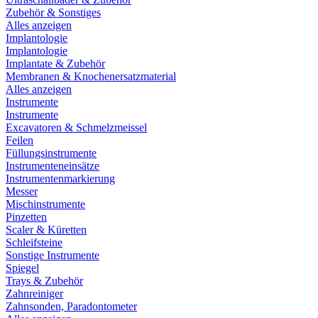
Zubehör & Sonstiges
Alles anzeigen
Implantologie
Implantologie
Implantate & Zubehör
Membranen & Knochenersatzmaterial
Alles anzeigen
Instrumente
Instrumente
Excavatoren & Schmelzmeissel
Feilen
Füllungsinstrumente
Instrumenteneinsätze
Instrumentenmarkierung
Messer
Mischinstrumente
Pinzetten
Scaler & Küretten
Schleifsteine
Sonstige Instrumente
Spiegel
Trays & Zubehör
Zahnreiniger
Zahnsonden, Paradontometer