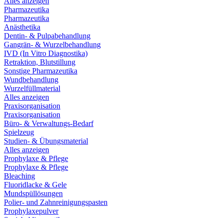
Alles anzeigen
Pharmazeutika
Pharmazeutika
Anästhetika
Dentin- & Pulpabehandlung
Gangrän- & Wurzelbehandlung
IVD (In Vitro Diagnostika)
Retraktion, Blutstillung
Sonstige Pharmazeutika
Wundbehandlung
Wurzelfüllmaterial
Alles anzeigen
Praxisorganisation
Praxisorganisation
Büro- & Verwaltungs-Bedarf
Spielzeug
Studien- & Übungsmaterial
Alles anzeigen
Prophylaxe & Pflege
Prophylaxe & Pflege
Bleaching
Fluoridlacke & Gele
Mundspüllösungen
Polier- und Zahnreinigungspasten
Prophylaxepulver