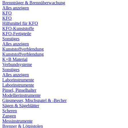
Brennträger & Brennüberwachung
Alles anzeigen
KFO
KFO
Hilfsmittel für KFO
KFO-Kunststoffe
KFO-Fertigteile
Sonstiges
Alles anzeigen
Kunststoffverblendung
Kunststoffverblendung
K+B Material
Verbundsysteme
Sonstiges
Alles anzeigen
Laborinstrumente
Laborinstrumente
Pinsel, Pinselhalter
Modellierinstrumente
Gipsmesser, Mischspatel & -Becher
Sägen & Sägeblätter
Scheren
Zangen
Messinstrumente
Brenner & Lötpistolen