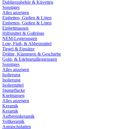
Dublierzubehör & Küvetten
Sonstiges
Alles anzeigen
Einbetten, Gießen & Löten
Einbetten, Gießen & Löten
Einbettmassen
Hilfsmittel & Gußringe
NEM-Legierungen
Lote, Fluß- & Abbeizmittel
Tiegel & Einsätze
Drähte, Klammern & Geschiebe
Gold- & Edelmetalllegierugen
Sonstiges
Alles anzeigen
Isolierung
Isolierung
Isoliermittel
Stumpflacke
Knetmassen
Alles anzeigen
Keramik
Keramik
Aufbrennkeramik
Vollkeramik
Anmischplatten