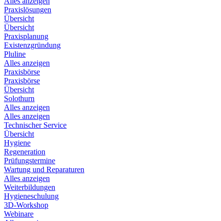
Alles anzeigen
Praxislösungen
Übersicht
Übersicht
Praxisplanung
Existenzgründung
Pluline
Alles anzeigen
Praxisbörse
Praxisbörse
Übersicht
Solothurn
Alles anzeigen
Alles anzeigen
Technischer Service
Übersicht
Hygiene
Regeneration
Prüfungstermine
Wartung und Reparaturen
Alles anzeigen
Weiterbildungen
Hygieneschulung
3D-Workshop
Webinare