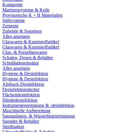
Komposite
Matrizensysteme & Keile
Provisorische K + B Materialien
Stiftsysteme
Zemente
Zubehör & Sonstiges
Alles anzeigen
Glaswaren & Kunststoffartikel
Glaswaren & Kunststoffartikel
Glas- & Porzellanwaren
Schalen, Dosen & Behälter
Schubladeneinsätze
Alles anzeigen
Hygiene & Desinfektion
Hygiene & Desinfektion
Abdruck-Desinfektion
Desinfektionstücher
Flächendesinfektion
Händedesinfektion
Instrumentenreinigung & -desinfektion
Maschinelle Aufbereitung
Sauganlagen- & Wasserlinienreinigung
Spender & Behälter
Sterilisation
Ultraschallbäder & Zubehör