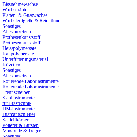
Bissnehmewachse
Wachsdrähte
Platten- & Gusswachse
Wachsfertigteile & Retentionen
Sonstiges
Alles anzeigen
Prothesenkunststoff
Prothesenkunststoff
Heisspolymersate
Kaltpolymersate
Unterfütterungsmaterial
Küvetten
Sonstiges
Alles anzeigen
Rotierende Laborinstrumente
Rotierende Laborinstrumente
Trennscheiben
Stahlinstrumente
für Frästechnik
HM-Instrumente
Diamantschleifer
Schleifkörper
Polierer & Bürsten
Mandrelle & Träger
Sonstiges