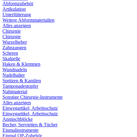
Abformzubehör
Artikulation
Unterfütterung
Weitere Abformmaterialien
Alles anzeigen
Chirurgie
Chirurgie
Wurzelheber
Zahnzangen
Scheren
Skalpelle
Haken & Klemmen
Wundnadeln
Nadelhalter
Spritzen & Kanülen
Tamponadestopfer
Nahtmaterial
Sonstige Chirurgie-Instrumente
Alles anzeigen
Einwegartikel, Arbeitsschutz
Einwegartikel, Arbeitsschutz
Anmischblöcke
Becher, Servietten & Tücher
Einmalinstrumente
Einmal OP-Zubehör