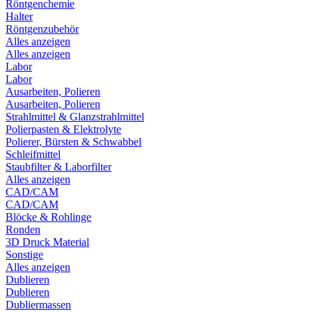
Röntgenchemie
Halter
Röntgenzubehör
Alles anzeigen
Alles anzeigen
Labor
Labor
Ausarbeiten, Polieren
Ausarbeiten, Polieren
Strahlmittel & Glanzstrahlmittel
Polierpasten & Elektrolyte
Polierer, Bürsten & Schwabbel
Schleifmittel
Staubfilter & Laborfilter
Alles anzeigen
CAD/CAM
CAD/CAM
Blöcke & Rohlinge
Ronden
3D Druck Material
Sonstige
Alles anzeigen
Dublieren
Dublieren
Dubliermassen