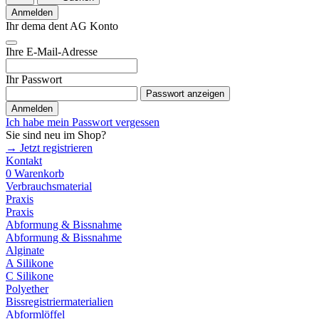
Anmelden
Ihr dema dent AG Konto
Ihre E-Mail-Adresse
Ihr Passwort
Passwort anzeigen
Anmelden
Ich habe mein Passwort vergessen
Sie sind neu im Shop?
→ Jetzt registrieren
Kontakt
0
Warenkorb
Verbrauchsmaterial
Praxis
Praxis
Abformung & Bissnahme
Abformung & Bissnahme
Alginate
A Silikone
C Silikone
Polyether
Bissregistriermaterialien
Abformlöffel