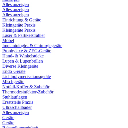
Alles anzeigen
Alles anzeigen
Alles anzeigen
Einrichtung & Geräte
Kleingeräte Praxis
Kleingeräte Praxis
Laser & Partikelstrahler
Möbel
Implantologie- & Chirurgiegeräte
Prophylaxe & ZEG-Geräte
Hand- & Winkelstücke
Lupen & Lupenbrillen
Diverse Kleingeräte
Endo-Geräte
Lichtpolymerisationsgeräte
Mischgeräte
Notfall-Koffer & Zubehör
Thermodesinfektor-Zubehör
Stuhlauflagen
Ersatzteile Praxis
Ultraschallbäder
Alles anzeigen
Geräte
Geräte
Behandlungseinheit