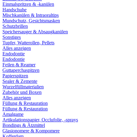
Einmalspritzen & -kanülen
Handschuhe
Mischkanülen & Intraoraltips
Mundschutz, Gesichtsmasken
Schutzbrillen
Speichersauger & Absaugkanülen
Sonstiges
Tupfer, Watterollen, Pellets
Alles anzeigen
Endodontie
Endodontie
Feilen & Reamer
Guttaperchaspitzen
Papierspitzen
Sealer & Zemente
Wurzelfüllmaterialien
Zubehör und Boxen
Alles anzeigen
Füllung & Restauration
Füllung & Restauration
Amalgame
Artikulationspapier, Occlufolie, -sprays
Bondings & Ätzmittel
Glasionomere & Kompomere
Kofferdam