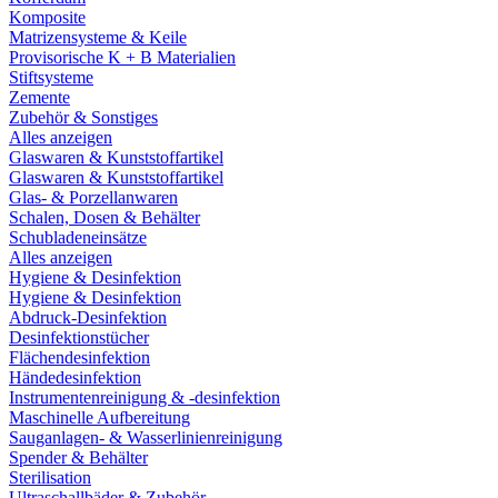
Komposite
Matrizensysteme & Keile
Provisorische K + B Materialien
Stiftsysteme
Zemente
Zubehör & Sonstiges
Alles anzeigen
Glaswaren & Kunststoffartikel
Glaswaren & Kunststoffartikel
Glas- & Porzellanwaren
Schalen, Dosen & Behälter
Schubladeneinsätze
Alles anzeigen
Hygiene & Desinfektion
Hygiene & Desinfektion
Abdruck-Desinfektion
Desinfektionstücher
Flächendesinfektion
Händedesinfektion
Instrumentenreinigung & -desinfektion
Maschinelle Aufbereitung
Sauganlagen- & Wasserlinienreinigung
Spender & Behälter
Sterilisation
Ultraschallbäder & Zubehör