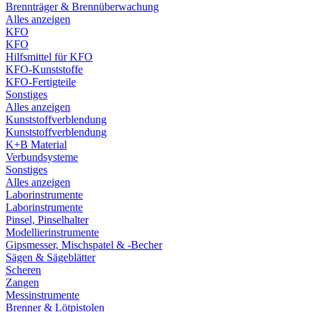
Brennträger & Brennüberwachung
Alles anzeigen
KFO
KFO
Hilfsmittel für KFO
KFO-Kunststoffe
KFO-Fertigteile
Sonstiges
Alles anzeigen
Kunststoffverblendung
Kunststoffverblendung
K+B Material
Verbundsysteme
Sonstiges
Alles anzeigen
Laborinstrumente
Laborinstrumente
Pinsel, Pinselhalter
Modellierinstrumente
Gipsmesser, Mischspatel & -Becher
Sägen & Sägeblätter
Scheren
Zangen
Messinstrumente
Brenner & Lötpistolen