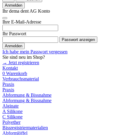
Anmelden
Ihr dema dent AG Konto
Ihre E-Mail-Adresse
Ihr Passwort
Passwort anzeigen
Anmelden
Ich habe mein Passwort vergessen
Sie sind neu im Shop?
→ Jetzt registrieren
Kontakt
0
Warenkorb
Verbrauchsmaterial
Praxis
Praxis
Abformung & Bissnahme
Abformung & Bissnahme
Alginate
A Silikone
C Silikone
Polyether
Bissregistriermaterialien
Abformlöffel