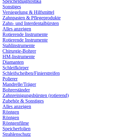
Speicheldiagnostika
Sonstiges
Versiegelung & Hilfsmittel
Zahnpasten & Pflegeprodukte
Zahn- und Interdentalbürsten
Alles anzeigen
Rotierende Instrumente
Rotierende Instrumente
Stahlinstrumente
Chirurgie-Bohrer
HM-Instrumente
Diamanten
Schleifkörper
Schleifscheiben/Finierstreifen
Polierer
Mandrelle/Träger
Bohrerständer
Zahnreinigungsbürsten (rotierend)
Zubehör & Sonstiges
Alles anzeigen
Röntgen
Röntgen
Röntgenfilme
Speicherfolien
Strahlenschutz