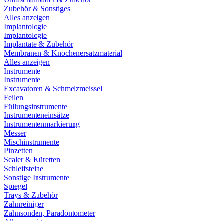
Zubehör & Sonstiges
Alles anzeigen
Implantologie
Implantologie
Implantate & Zubehör
Membranen & Knochenersatzmaterial
Alles anzeigen
Instrumente
Instrumente
Excavatoren & Schmelzmeissel
Feilen
Füllungsinstrumente
Instrumenteneinsätze
Instrumentenmarkierung
Messer
Mischinstrumente
Pinzetten
Scaler & Küretten
Schleifsteine
Sonstige Instrumente
Spiegel
Trays & Zubehör
Zahnreiniger
Zahnsonden, Paradontometer