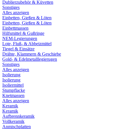
Dublierzubehör & Küvetten
Sonstiges
Alles anzeigen
Einbetten, Gießen & Löten
Einbetten, Gießen & Löten
Einbettmassen
Hilfsmittel & Gußringe
NEM-Legierungen
Lote, Fluß- & Abbeizmittel
Tiegel & Einsätze
Drähte, Klammern & Geschiebe
Gold- & Edelmetalllegierugen
Sonstiges
Alles anzeigen
Isolierung
Isolierung
Isoliermittel
Stumpflacke
Knetmassen
Alles anzeigen
Keramik
Keramik
Aufbrennkeramik
Vollkeramik
Anmischplatten