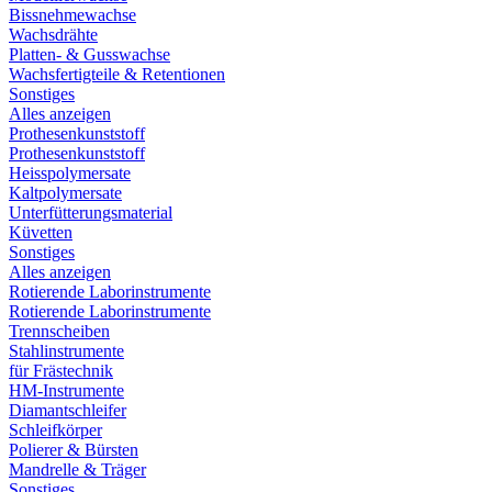
Bissnehmewachse
Wachsdrähte
Platten- & Gusswachse
Wachsfertigteile & Retentionen
Sonstiges
Alles anzeigen
Prothesenkunststoff
Prothesenkunststoff
Heisspolymersate
Kaltpolymersate
Unterfütterungsmaterial
Küvetten
Sonstiges
Alles anzeigen
Rotierende Laborinstrumente
Rotierende Laborinstrumente
Trennscheiben
Stahlinstrumente
für Frästechnik
HM-Instrumente
Diamantschleifer
Schleifkörper
Polierer & Bürsten
Mandrelle & Träger
Sonstiges