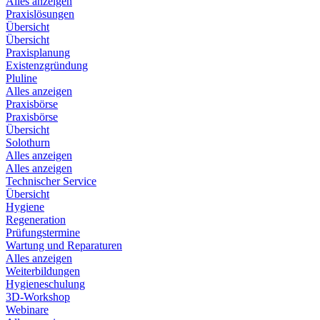
Alles anzeigen
Praxislösungen
Übersicht
Übersicht
Praxisplanung
Existenzgründung
Pluline
Alles anzeigen
Praxisbörse
Praxisbörse
Übersicht
Solothurn
Alles anzeigen
Alles anzeigen
Technischer Service
Übersicht
Hygiene
Regeneration
Prüfungstermine
Wartung und Reparaturen
Alles anzeigen
Weiterbildungen
Hygieneschulung
3D-Workshop
Webinare