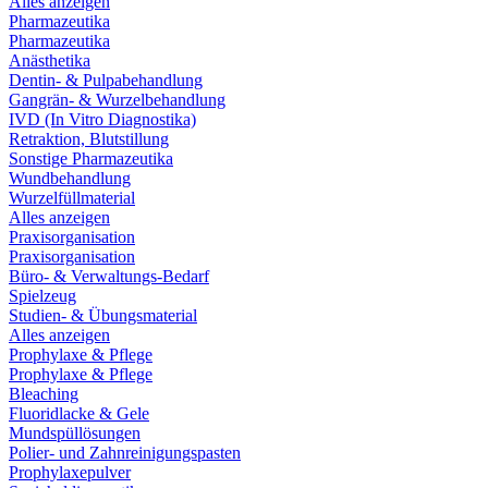
Alles anzeigen
Pharmazeutika
Pharmazeutika
Anästhetika
Dentin- & Pulpabehandlung
Gangrän- & Wurzelbehandlung
IVD (In Vitro Diagnostika)
Retraktion, Blutstillung
Sonstige Pharmazeutika
Wundbehandlung
Wurzelfüllmaterial
Alles anzeigen
Praxisorganisation
Praxisorganisation
Büro- & Verwaltungs-Bedarf
Spielzeug
Studien- & Übungsmaterial
Alles anzeigen
Prophylaxe & Pflege
Prophylaxe & Pflege
Bleaching
Fluoridlacke & Gele
Mundspüllösungen
Polier- und Zahnreinigungspasten
Prophylaxepulver