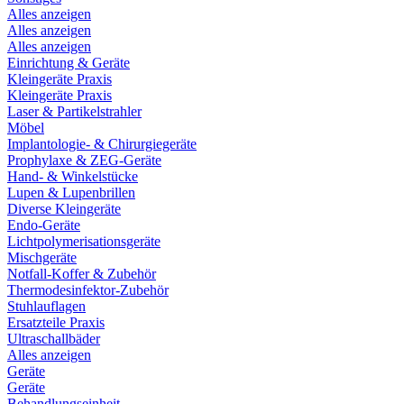
Alles anzeigen
Alles anzeigen
Alles anzeigen
Einrichtung & Geräte
Kleingeräte Praxis
Kleingeräte Praxis
Laser & Partikelstrahler
Möbel
Implantologie- & Chirurgiegeräte
Prophylaxe & ZEG-Geräte
Hand- & Winkelstücke
Lupen & Lupenbrillen
Diverse Kleingeräte
Endo-Geräte
Lichtpolymerisationsgeräte
Mischgeräte
Notfall-Koffer & Zubehör
Thermodesinfektor-Zubehör
Stuhlauflagen
Ersatzteile Praxis
Ultraschallbäder
Alles anzeigen
Geräte
Geräte
Behandlungseinheit