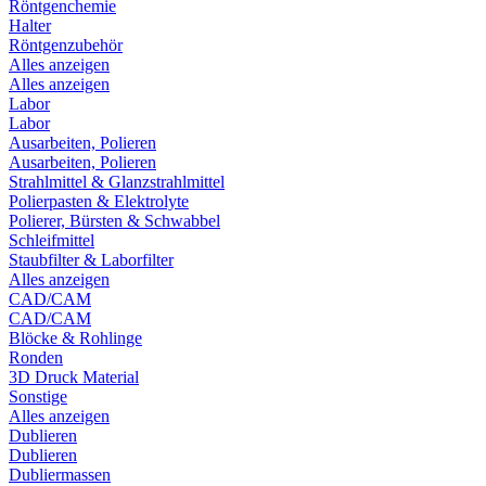
Röntgenchemie
Halter
Röntgenzubehör
Alles anzeigen
Alles anzeigen
Labor
Labor
Ausarbeiten, Polieren
Ausarbeiten, Polieren
Strahlmittel & Glanzstrahlmittel
Polierpasten & Elektrolyte
Polierer, Bürsten & Schwabbel
Schleifmittel
Staubfilter & Laborfilter
Alles anzeigen
CAD/CAM
CAD/CAM
Blöcke & Rohlinge
Ronden
3D Druck Material
Sonstige
Alles anzeigen
Dublieren
Dublieren
Dubliermassen