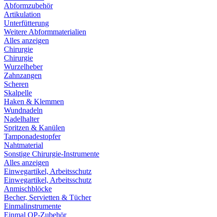
Abformzubehör
Artikulation
Unterfütterung
Weitere Abformmaterialien
Alles anzeigen
Chirurgie
Chirurgie
Wurzelheber
Zahnzangen
Scheren
Skalpelle
Haken & Klemmen
Wundnadeln
Nadelhalter
Spritzen & Kanülen
Tamponadestopfer
Nahtmaterial
Sonstige Chirurgie-Instrumente
Alles anzeigen
Einwegartikel, Arbeitsschutz
Einwegartikel, Arbeitsschutz
Anmischblöcke
Becher, Servietten & Tücher
Einmalinstrumente
Einmal OP-Zubehör