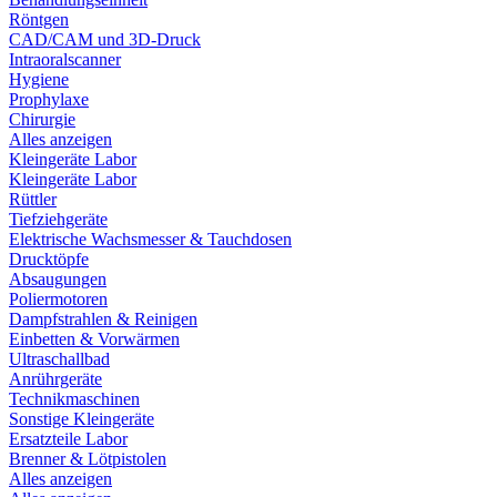
Röntgen
CAD/CAM und 3D-Druck
Intraoralscanner
Hygiene
Prophylaxe
Chirurgie
Alles anzeigen
Kleingeräte Labor
Kleingeräte Labor
Rüttler
Tiefziehgeräte
Elektrische Wachsmesser & Tauchdosen
Drucktöpfe
Absaugungen
Poliermotoren
Dampfstrahlen & Reinigen
Einbetten & Vorwärmen
Ultraschallbad
Anrührgeräte
Technikmaschinen
Sonstige Kleingeräte
Ersatzteile Labor
Brenner & Lötpistolen
Alles anzeigen