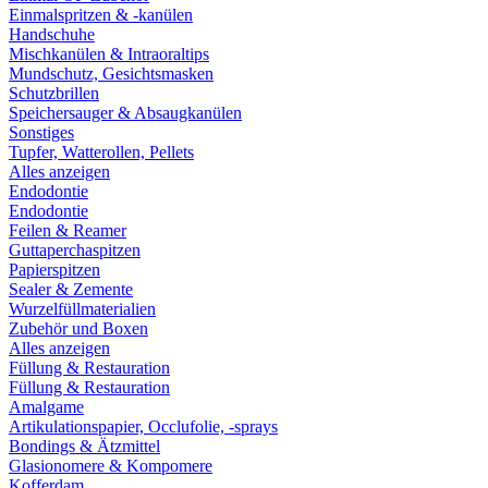
Einmalspritzen & -kanülen
Handschuhe
Mischkanülen & Intraoraltips
Mundschutz, Gesichtsmasken
Schutzbrillen
Speichersauger & Absaugkanülen
Sonstiges
Tupfer, Watterollen, Pellets
Alles anzeigen
Endodontie
Endodontie
Feilen & Reamer
Guttaperchaspitzen
Papierspitzen
Sealer & Zemente
Wurzelfüllmaterialien
Zubehör und Boxen
Alles anzeigen
Füllung & Restauration
Füllung & Restauration
Amalgame
Artikulationspapier, Occlufolie, -sprays
Bondings & Ätzmittel
Glasionomere & Kompomere
Kofferdam