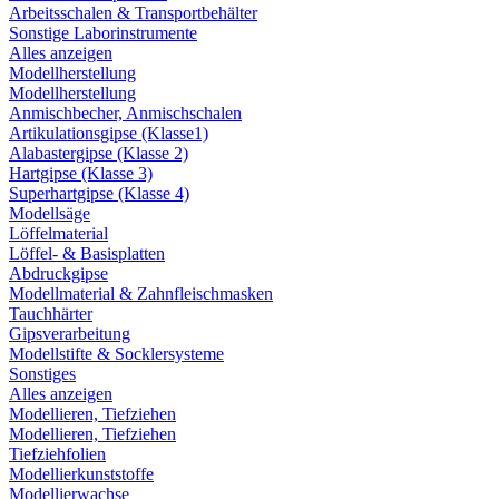
Arbeitsschalen & Transportbehälter
Sonstige Laborinstrumente
Alles anzeigen
Modellherstellung
Modellherstellung
Anmischbecher, Anmischschalen
Artikulationsgipse (Klasse1)
Alabastergipse (Klasse 2)
Hartgipse (Klasse 3)
Superhartgipse (Klasse 4)
Modellsäge
Löffelmaterial
Löffel- & Basisplatten
Abdruckgipse
Modellmaterial & Zahnfleischmasken
Tauchhärter
Gipsverarbeitung
Modellstifte & Socklersysteme
Sonstiges
Alles anzeigen
Modellieren, Tiefziehen
Modellieren, Tiefziehen
Tiefziehfolien
Modellierkunststoffe
Modellierwachse