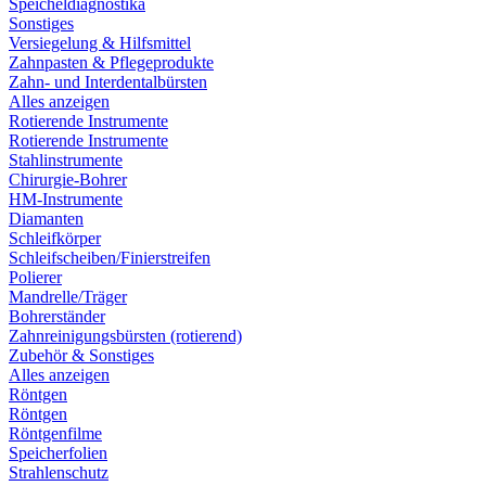
Speicheldiagnostika
Sonstiges
Versiegelung & Hilfsmittel
Zahnpasten & Pflegeprodukte
Zahn- und Interdentalbürsten
Alles anzeigen
Rotierende Instrumente
Rotierende Instrumente
Stahlinstrumente
Chirurgie-Bohrer
HM-Instrumente
Diamanten
Schleifkörper
Schleifscheiben/Finierstreifen
Polierer
Mandrelle/Träger
Bohrerständer
Zahnreinigungsbürsten (rotierend)
Zubehör & Sonstiges
Alles anzeigen
Röntgen
Röntgen
Röntgenfilme
Speicherfolien
Strahlenschutz