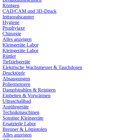
Röntgen
CAD/CAM und 3D-Druck
Intraoralscanner
Hygiene
Prophylaxe
Chirurgie
Alles anzeigen
Kleingeräte Labor
Kleingeräte Labor
Rüttler
Tiefziehgeräte
Elektrische Wachsmesser & Tauchdosen
Drucktöpfe
Absaugungen
Poliermotoren
Dampfstrahlen & Reinigen
Einbetten & Vorwärmen
Ultraschallbad
Anrührgeräte
Technikmaschinen
Sonstige Kleingeräte
Ersatzteile Labor
Brenner & Lötpistolen
Alles anzeigen