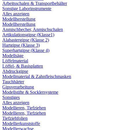
Arbeitsschalen & Transportbehälter
Sonstige Laborinstrumente
Alles anzeigen
Modellherstellung
Modellherstellung
Anmischbecher, Anmischschalen
Artikulationsgipse (Klasse1)
Alabastergipse (Klasse 2)
Hartgipse (Klasse 3)
Superhartgipse (Klasse 4)
Modellsäge
Löffelmaterial
Löffel- & Basisplatten
Abdruckgipse
Modellmaterial & Zahnfleischmasken
Tauchhärter
Gipsverarbeitung
Modellstifte & Socklersysteme
Sonstiges
Alles anzeigen
Modellieren, Tiefziehen
Modellieren, Tiefziehen
Tiefziehfolien
Modellierkunststoffe
Modellierwachse