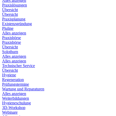
Alles anzeigen
Praxislösungen
Übersicht
Übersicht
Praxisplanung
Existenzgründung
Pluline
Alles anzeigen
Praxisbörse
Praxisbörse
Übersicht
Solothurn
Alles anzeigen
Alles anzeigen
Technischer Service
Übersicht
Hygiene
Regeneration
Prüfungstermine
Wartung und Reparaturen
Alles anzeigen
Weiterbildungen
Hygieneschulung
3D-Workshop
Webinare