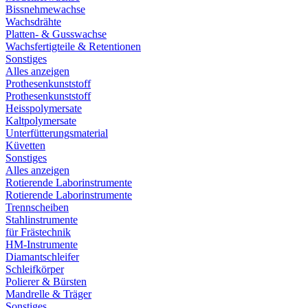
Bissnehmewachse
Wachsdrähte
Platten- & Gusswachse
Wachsfertigteile & Retentionen
Sonstiges
Alles anzeigen
Prothesenkunststoff
Prothesenkunststoff
Heisspolymersate
Kaltpolymersate
Unterfütterungsmaterial
Küvetten
Sonstiges
Alles anzeigen
Rotierende Laborinstrumente
Rotierende Laborinstrumente
Trennscheiben
Stahlinstrumente
für Frästechnik
HM-Instrumente
Diamantschleifer
Schleifkörper
Polierer & Bürsten
Mandrelle & Träger
Sonstiges