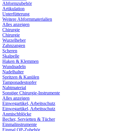
Abformzubehör
Artikulation
Unterfütterung
Weitere Abformmaterialien
Alles anzeigen
Chirurgie
Chirurgie
Wurzelheber
Zahnzangen
Scheren
Skalpelle
Haken & Klemmen
Wundnadeln
Nadelhalter
Spritzen & Kanülen
Tamponadestopfer
Nahtmaterial
Sonstige Chirurgie-Instrumente
Alles anzeigen
Einwegartikel, Arbeitsschutz
Einwegartikel, Arbeitsschutz
Anmischblöcke
Becher, Servietten & Tücher
Einmalinstrumente
Einmal OP-Zubehör