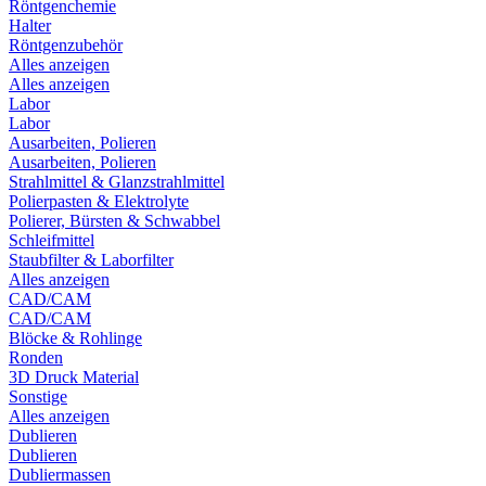
Röntgenchemie
Halter
Röntgenzubehör
Alles anzeigen
Alles anzeigen
Labor
Labor
Ausarbeiten, Polieren
Ausarbeiten, Polieren
Strahlmittel & Glanzstrahlmittel
Polierpasten & Elektrolyte
Polierer, Bürsten & Schwabbel
Schleifmittel
Staubfilter & Laborfilter
Alles anzeigen
CAD/CAM
CAD/CAM
Blöcke & Rohlinge
Ronden
3D Druck Material
Sonstige
Alles anzeigen
Dublieren
Dublieren
Dubliermassen