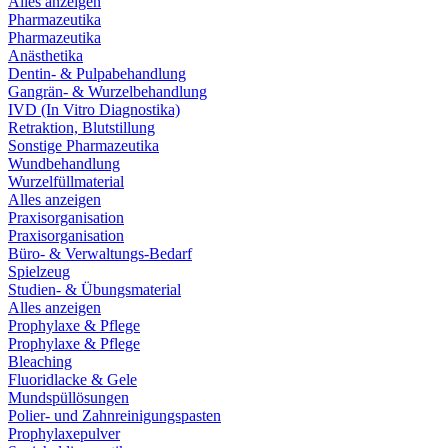
Alles anzeigen
Pharmazeutika
Pharmazeutika
Anästhetika
Dentin- & Pulpabehandlung
Gangrän- & Wurzelbehandlung
IVD (In Vitro Diagnostika)
Retraktion, Blutstillung
Sonstige Pharmazeutika
Wundbehandlung
Wurzelfüllmaterial
Alles anzeigen
Praxisorganisation
Praxisorganisation
Büro- & Verwaltungs-Bedarf
Spielzeug
Studien- & Übungsmaterial
Alles anzeigen
Prophylaxe & Pflege
Prophylaxe & Pflege
Bleaching
Fluoridlacke & Gele
Mundspüllösungen
Polier- und Zahnreinigungspasten
Prophylaxepulver