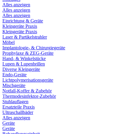
Alles anzeigen
Alles anzeigen
Alles anzeigen
Einrichtung & Geräte
Kleingeräte Praxis
Kleingeräte Praxis
Laser & Partikelstrahler
Möbel
Implantologie- & Chirurgiegeräte
Prophylaxe & ZEG-Geräte
Hand- & Winkelstücke
Lupen & Lupenbrillen
Diverse Kleingeräte
Endo-Geräte
Lichtpolymerisationsgeräte
Mischgeräte
Notfall-Koffer & Zubehör
Thermodesinfektor-Zubehör
Stuhlauflagen
Ersatzteile Praxis
Ultraschallbäder
Alles anzeigen
Geräte
Geräte
Behandlungseinheit