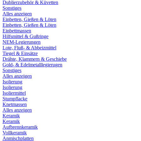
Dublierzubehör & Küvetten
Sonstiges
Alles anzeigen
Einbetten, Gießen & Löten
Einbetten, Gießen & Löten
Einbettmassen
Hilfsmittel & Gußringe
NEM-Legierungen
Lote, Fluß- & Abbeizmittel
Tiegel & Einsätze
Drähte, Klammern & Geschiebe
Gold- & Edelmetalllegierugen
Sonstiges
Alles anzeigen
Isolierung
Isolierung
Isoliermittel
Stumpflacke
Knetmassen
Alles anzeigen
Keramik
Keramik
Aufbrennkeramik
Vollkeramik
Anmischplatten