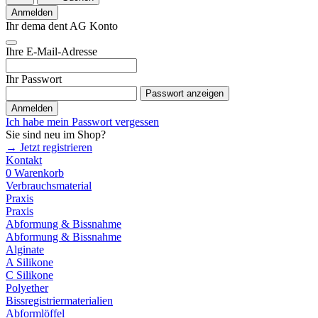
Anmelden
Ihr dema dent AG Konto
Ihre E-Mail-Adresse
Ihr Passwort
Passwort anzeigen
Anmelden
Ich habe mein Passwort vergessen
Sie sind neu im Shop?
→ Jetzt registrieren
Kontakt
0
Warenkorb
Verbrauchsmaterial
Praxis
Praxis
Abformung & Bissnahme
Abformung & Bissnahme
Alginate
A Silikone
C Silikone
Polyether
Bissregistriermaterialien
Abformlöffel