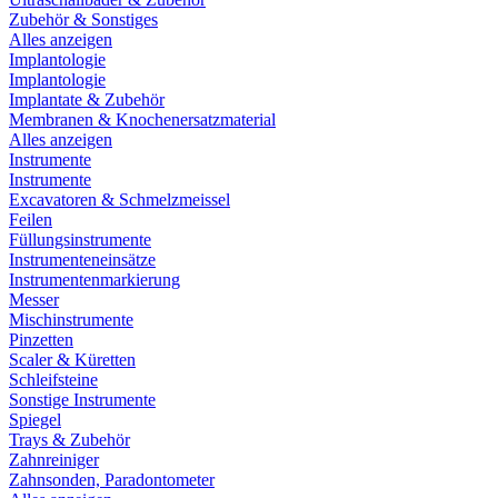
Zubehör & Sonstiges
Alles anzeigen
Implantologie
Implantologie
Implantate & Zubehör
Membranen & Knochenersatzmaterial
Alles anzeigen
Instrumente
Instrumente
Excavatoren & Schmelzmeissel
Feilen
Füllungsinstrumente
Instrumenteneinsätze
Instrumentenmarkierung
Messer
Mischinstrumente
Pinzetten
Scaler & Küretten
Schleifsteine
Sonstige Instrumente
Spiegel
Trays & Zubehör
Zahnreiniger
Zahnsonden, Paradontometer