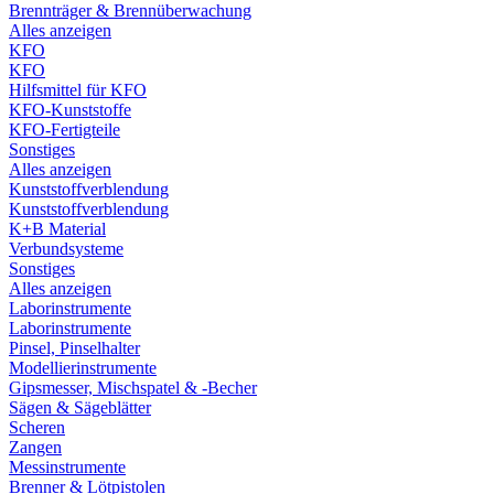
Brennträger & Brennüberwachung
Alles anzeigen
KFO
KFO
Hilfsmittel für KFO
KFO-Kunststoffe
KFO-Fertigteile
Sonstiges
Alles anzeigen
Kunststoffverblendung
Kunststoffverblendung
K+B Material
Verbundsysteme
Sonstiges
Alles anzeigen
Laborinstrumente
Laborinstrumente
Pinsel, Pinselhalter
Modellierinstrumente
Gipsmesser, Mischspatel & -Becher
Sägen & Sägeblätter
Scheren
Zangen
Messinstrumente
Brenner & Lötpistolen