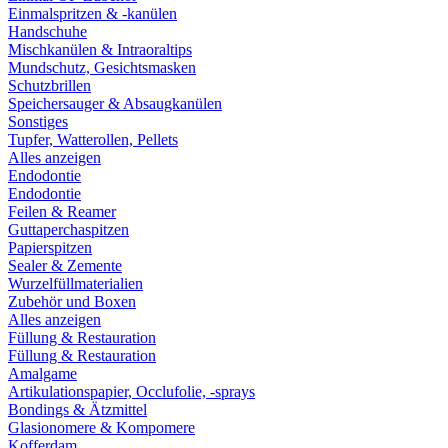
Einmalspritzen & -kanülen
Handschuhe
Mischkanülen & Intraoraltips
Mundschutz, Gesichtsmasken
Schutzbrillen
Speichersauger & Absaugkanülen
Sonstiges
Tupfer, Watterollen, Pellets
Alles anzeigen
Endodontie
Endodontie
Feilen & Reamer
Guttaperchaspitzen
Papierspitzen
Sealer & Zemente
Wurzelfüllmaterialien
Zubehör und Boxen
Alles anzeigen
Füllung & Restauration
Füllung & Restauration
Amalgame
Artikulationspapier, Occlufolie, -sprays
Bondings & Ätzmittel
Glasionomere & Kompomere
Kofferdam