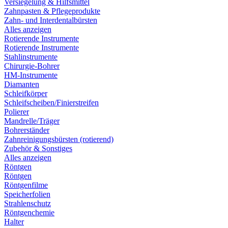
Versiegelung & Hilfsmittel
Zahnpasten & Pflegeprodukte
Zahn- und Interdentalbürsten
Alles anzeigen
Rotierende Instrumente
Rotierende Instrumente
Stahlinstrumente
Chirurgie-Bohrer
HM-Instrumente
Diamanten
Schleifkörper
Schleifscheiben/Finierstreifen
Polierer
Mandrelle/Träger
Bohrerständer
Zahnreinigungsbürsten (rotierend)
Zubehör & Sonstiges
Alles anzeigen
Röntgen
Röntgen
Röntgenfilme
Speicherfolien
Strahlenschutz
Röntgenchemie
Halter