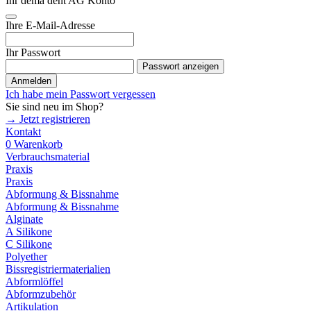
Ihr dema dent AG Konto
Ihre E-Mail-Adresse
Ihr Passwort
Passwort anzeigen
Anmelden
Ich habe mein Passwort vergessen
Sie sind neu im Shop?
→ Jetzt registrieren
Kontakt
0
Warenkorb
Verbrauchsmaterial
Praxis
Praxis
Abformung & Bissnahme
Abformung & Bissnahme
Alginate
A Silikone
C Silikone
Polyether
Bissregistriermaterialien
Abformlöffel
Abformzubehör
Artikulation