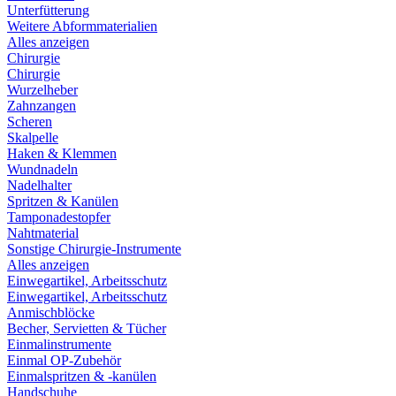
Unterfütterung
Weitere Abformmaterialien
Alles anzeigen
Chirurgie
Chirurgie
Wurzelheber
Zahnzangen
Scheren
Skalpelle
Haken & Klemmen
Wundnadeln
Nadelhalter
Spritzen & Kanülen
Tamponadestopfer
Nahtmaterial
Sonstige Chirurgie-Instrumente
Alles anzeigen
Einwegartikel, Arbeitsschutz
Einwegartikel, Arbeitsschutz
Anmischblöcke
Becher, Servietten & Tücher
Einmalinstrumente
Einmal OP-Zubehör
Einmalspritzen & -kanülen
Handschuhe