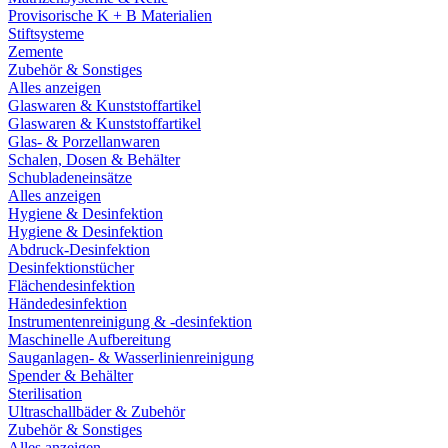
Provisorische K + B Materialien
Stiftsysteme
Zemente
Zubehör & Sonstiges
Alles anzeigen
Glaswaren & Kunststoffartikel
Glaswaren & Kunststoffartikel
Glas- & Porzellanwaren
Schalen, Dosen & Behälter
Schubladeneinsätze
Alles anzeigen
Hygiene & Desinfektion
Hygiene & Desinfektion
Abdruck-Desinfektion
Desinfektionstücher
Flächendesinfektion
Händedesinfektion
Instrumentenreinigung & -desinfektion
Maschinelle Aufbereitung
Sauganlagen- & Wasserlinienreinigung
Spender & Behälter
Sterilisation
Ultraschallbäder & Zubehör
Zubehör & Sonstiges
Alles anzeigen