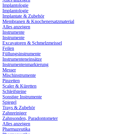
Implantologie
Implantologie
Implantate & Zubehör
Membranen & Knochenersatzmaterial
Alles anzeigen
Instrumente
Instrumente
Excavatoren & Schmelzmeissel
Feilen
Füllungsinstrumente
Instrumenteneinsätze
Instrumentenmarkierung
Messer
Mischinstrumente
Pinzetten
Scaler & Küretten
Schleifsteine
Sonstige Instrumente
Spiegel
Trays & Zubehör
Zahnreiniger
Zahnsonden, Paradontometer
Alles anzeigen
Pharmazeutika