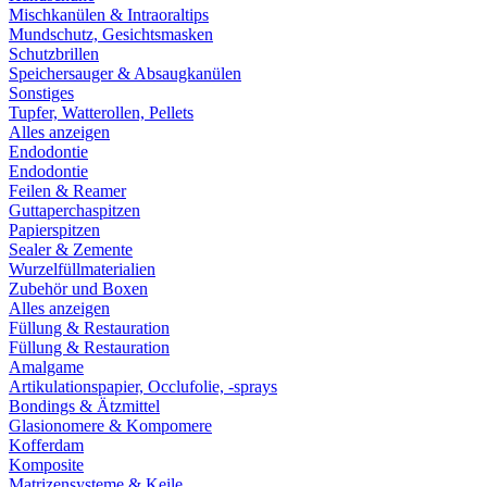
Mischkanülen & Intraoraltips
Mundschutz, Gesichtsmasken
Schutzbrillen
Speichersauger & Absaugkanülen
Sonstiges
Tupfer, Watterollen, Pellets
Alles anzeigen
Endodontie
Endodontie
Feilen & Reamer
Guttaperchaspitzen
Papierspitzen
Sealer & Zemente
Wurzelfüllmaterialien
Zubehör und Boxen
Alles anzeigen
Füllung & Restauration
Füllung & Restauration
Amalgame
Artikulationspapier, Occlufolie, -sprays
Bondings & Ätzmittel
Glasionomere & Kompomere
Kofferdam
Komposite
Matrizensysteme & Keile