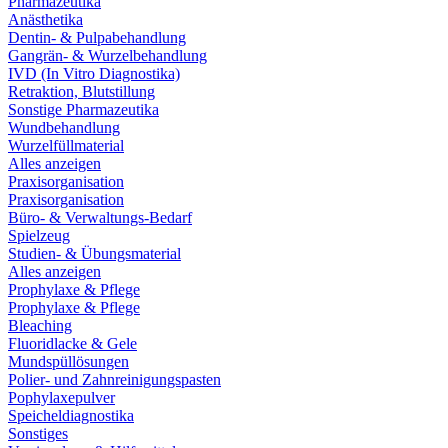
Pharmazeutika
Anästhetika
Dentin- & Pulpabehandlung
Gangrän- & Wurzelbehandlung
IVD (In Vitro Diagnostika)
Retraktion, Blutstillung
Sonstige Pharmazeutika
Wundbehandlung
Wurzelfüllmaterial
Alles anzeigen
Praxisorganisation
Praxisorganisation
Büro- & Verwaltungs-Bedarf
Spielzeug
Studien- & Übungsmaterial
Alles anzeigen
Prophylaxe & Pflege
Prophylaxe & Pflege
Bleaching
Fluoridlacke & Gele
Mundspüllösungen
Polier- und Zahnreinigungspasten
Pophylaxepulver
Speicheldiagnostika
Sonstiges