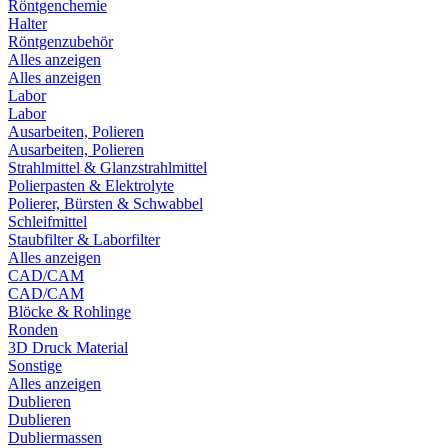
Röntgenchemie
Halter
Röntgenzubehör
Alles anzeigen
Alles anzeigen
Labor
Labor
Ausarbeiten, Polieren
Ausarbeiten, Polieren
Strahlmittel & Glanzstrahlmittel
Polierpasten & Elektrolyte
Polierer, Bürsten & Schwabbel
Schleifmittel
Staubfilter & Laborfilter
Alles anzeigen
CAD/CAM
CAD/CAM
Blöcke & Rohlinge
Ronden
3D Druck Material
Sonstige
Alles anzeigen
Dublieren
Dublieren
Dubliermassen