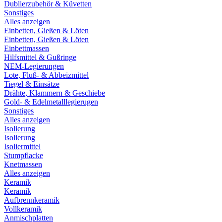
Dublierzubehör & Küvetten
Sonstiges
Alles anzeigen
Einbetten, Gießen & Löten
Einbetten, Gießen & Löten
Einbettmassen
Hilfsmittel & Gußringe
NEM-Legierungen
Lote, Fluß- & Abbeizmittel
Tiegel & Einsätze
Drähte, Klammern & Geschiebe
Gold- & Edelmetalllegierugen
Sonstiges
Alles anzeigen
Isolierung
Isolierung
Isoliermittel
Stumpflacke
Knetmassen
Alles anzeigen
Keramik
Keramik
Aufbrennkeramik
Vollkeramik
Anmischplatten