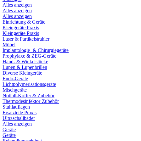
Alles anzeigen
Alles anzeigen
Alles anzeigen
Einrichtung & Geräte
Kleingeräte Praxis
Kleingeräte Praxis
Laser & Partikelstrahler
Möbel
Implantologie- & Chirurgiegeräte
Prophylaxe & ZEG-Geräte
Hand- & Winkelstücke
Lupen & Lupenbrillen
Diverse Kleingeräte
Endo-Geräte
Lichtpolymerisationsgeräte
Mischgeräte
Notfall-Koffer & Zubehör
Thermodesinfektor-Zubehör
Stuhlauflagen
Ersatzteile Praxis
Ultraschallbäder
Alles anzeigen
Geräte
Geräte
Behandlungseinheit