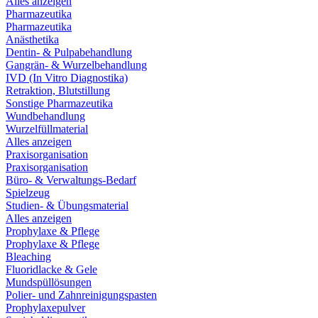
Alles anzeigen
Pharmazeutika
Pharmazeutika
Anästhetika
Dentin- & Pulpabehandlung
Gangrän- & Wurzelbehandlung
IVD (In Vitro Diagnostika)
Retraktion, Blutstillung
Sonstige Pharmazeutika
Wundbehandlung
Wurzelfüllmaterial
Alles anzeigen
Praxisorganisation
Praxisorganisation
Büro- & Verwaltungs-Bedarf
Spielzeug
Studien- & Übungsmaterial
Alles anzeigen
Prophylaxe & Pflege
Prophylaxe & Pflege
Bleaching
Fluoridlacke & Gele
Mundspüllösungen
Polier- und Zahnreinigungspasten
Prophylaxepulver