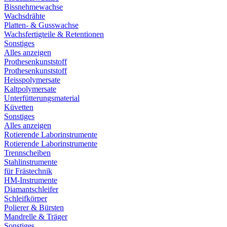
Bissnehmewachse
Wachsdrähte
Platten- & Gusswachse
Wachsfertigteile & Retentionen
Sonstiges
Alles anzeigen
Prothesenkunststoff
Prothesenkunststoff
Heisspolymersate
Kaltpolymersate
Unterfütterungsmaterial
Küvetten
Sonstiges
Alles anzeigen
Rotierende Laborinstrumente
Rotierende Laborinstrumente
Trennscheiben
Stahlinstrumente
für Frästechnik
HM-Instrumente
Diamantschleifer
Schleifkörper
Polierer & Bürsten
Mandrelle & Träger
Sonstiges