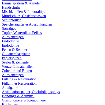
Einmalspritzen & -kanülen
Handschuhe
Mischkanülen & Intraoraltips
Mundschutz, Gesichtsmasken
Schutzbrillen
Speichersauger & Absaugkanülen
Sonstiges
Tupfer, Watterollen, Pellets
Alles anzeigen
Endodontie
Endodontie
Feilen & Reamer
Guttaperchaspitzen
Papierspitzen
Sealer & Zemente
Wurzelfüllmaterialien
Zubehör und Boxen
Alles anzeigen
Füllung & Restauration
Füllung & Restauration
Amalgame
Artikulationspapier, Occlufolie, -sprays
Bondings & Ätzmittel
Glasionomere & Kompomere
Kofferdam