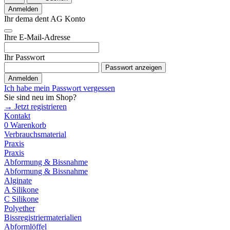
Anmelden
Ihr dema dent AG Konto
Ihre E-Mail-Adresse
Ihr Passwort
Passwort anzeigen
Anmelden
Ich habe mein Passwort vergessen
Sie sind neu im Shop?
→ Jetzt registrieren
Kontakt
0
Warenkorb
Verbrauchsmaterial
Praxis
Praxis
Abformung & Bissnahme
Abformung & Bissnahme
Alginate
A Silikone
C Silikone
Polyether
Bissregistriermaterialien
Abformlöffel