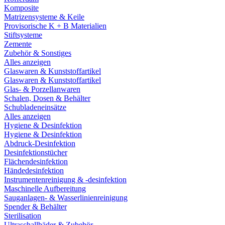
Komposite
Matrizensysteme & Keile
Provisorische K + B Materialien
Stiftsysteme
Zemente
Zubehör & Sonstiges
Alles anzeigen
Glaswaren & Kunststoffartikel
Glaswaren & Kunststoffartikel
Glas- & Porzellanwaren
Schalen, Dosen & Behälter
Schubladeneinsätze
Alles anzeigen
Hygiene & Desinfektion
Hygiene & Desinfektion
Abdruck-Desinfektion
Desinfektionstücher
Flächendesinfektion
Händedesinfektion
Instrumentenreinigung & -desinfektion
Maschinelle Aufbereitung
Sauganlagen- & Wasserlinienreinigung
Spender & Behälter
Sterilisation
Ultraschallbäder & Zubehör