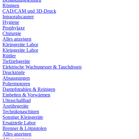
Röntgen
CAD/CAM und 3D-Druck
Intraoralscanner
Hygiene
Prophylaxe
Chirurgie
Alles anzeigen
Kleingeräte Labor
Kleingeräte Labor
Rüttler
Tiefziehgeräte
Elektrische Wachsmesser & Tauchdosen
Drucktöpfe
Absaugungen
Poliermotoren
Dampfstrahlen & Reinigen
Einbetten & Vorwärmen
Ultraschallbad
Anrührgeräte
Technikmaschinen
Sonstige Kleingeräte
Ersatzteile Labor
Brenner & Lötpistolen
Alles anzeigen