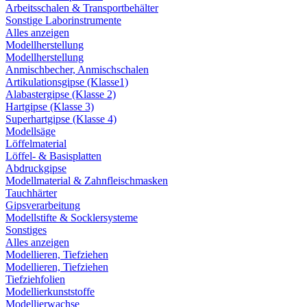
Arbeitsschalen & Transportbehälter
Sonstige Laborinstrumente
Alles anzeigen
Modellherstellung
Modellherstellung
Anmischbecher, Anmischschalen
Artikulationsgipse (Klasse1)
Alabastergipse (Klasse 2)
Hartgipse (Klasse 3)
Superhartgipse (Klasse 4)
Modellsäge
Löffelmaterial
Löffel- & Basisplatten
Abdruckgipse
Modellmaterial & Zahnfleischmasken
Tauchhärter
Gipsverarbeitung
Modellstifte & Socklersysteme
Sonstiges
Alles anzeigen
Modellieren, Tiefziehen
Modellieren, Tiefziehen
Tiefziehfolien
Modellierkunststoffe
Modellierwachse