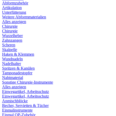
Abformzubehör
Artikulation
Unterfütterung
Weitere Abformmaterialien
Alles anzeigen
Chirurgie
Chirurgie
Wurzelheber
Zahnzangen
Scheren
Skalpelle
Haken & Klemmen
Wundnadeln
Nadelhalter
Spritzen & Kanülen
Tamponadestopfer
Nahtmaterial
Sonstige Chirurgie-Instrumente
Alles anzeigen
Einwegartikel, Arbeitsschutz
Einwegartikel, Arbeitsschutz
Anmischblöcke
Becher, Servietten & Tücher
Einmalinstrumente
Einmal OP-Zubehör