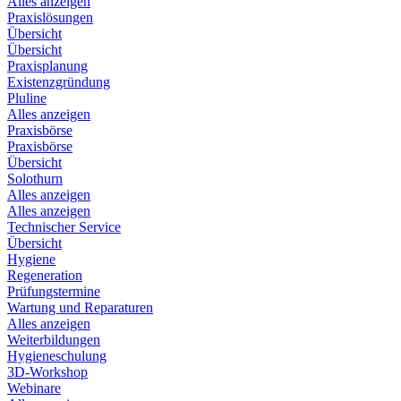
Alles anzeigen
Praxislösungen
Übersicht
Übersicht
Praxisplanung
Existenzgründung
Pluline
Alles anzeigen
Praxisbörse
Praxisbörse
Übersicht
Solothurn
Alles anzeigen
Alles anzeigen
Technischer Service
Übersicht
Hygiene
Regeneration
Prüfungstermine
Wartung und Reparaturen
Alles anzeigen
Weiterbildungen
Hygieneschulung
3D-Workshop
Webinare