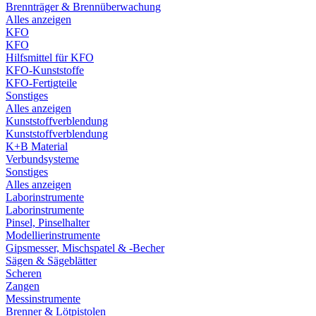
Brennträger & Brennüberwachung
Alles anzeigen
KFO
KFO
Hilfsmittel für KFO
KFO-Kunststoffe
KFO-Fertigteile
Sonstiges
Alles anzeigen
Kunststoffverblendung
Kunststoffverblendung
K+B Material
Verbundsysteme
Sonstiges
Alles anzeigen
Laborinstrumente
Laborinstrumente
Pinsel, Pinselhalter
Modellierinstrumente
Gipsmesser, Mischspatel & -Becher
Sägen & Sägeblätter
Scheren
Zangen
Messinstrumente
Brenner & Lötpistolen