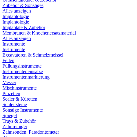
Zubehör & Sonstiges
Alles anzeigen
Implantologie
Implantologie
Implantate & Zubehör
Membranen & Knochenersatzmaterial
Alles anzeigen
Instrumente
Instrumente
Excavatoren & Schmelzmeissel
Feilen
Füllungsinstrumente
Instrumenteneinsätze
Instrumentenmarkierung
Messer
Mischinstrumente
Pinzetten
Scaler & Küretten
Schleifsteine
Sonstige Instrumente
Spiegel
Trays & Zubehör
Zahnreiniger
Zahnsonden, Paradontometer