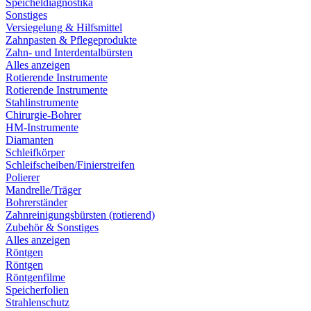
Speicheldiagnostika
Sonstiges
Versiegelung & Hilfsmittel
Zahnpasten & Pflegeprodukte
Zahn- und Interdentalbürsten
Alles anzeigen
Rotierende Instrumente
Rotierende Instrumente
Stahlinstrumente
Chirurgie-Bohrer
HM-Instrumente
Diamanten
Schleifkörper
Schleifscheiben/Finierstreifen
Polierer
Mandrelle/Träger
Bohrerständer
Zahnreinigungsbürsten (rotierend)
Zubehör & Sonstiges
Alles anzeigen
Röntgen
Röntgen
Röntgenfilme
Speicherfolien
Strahlenschutz