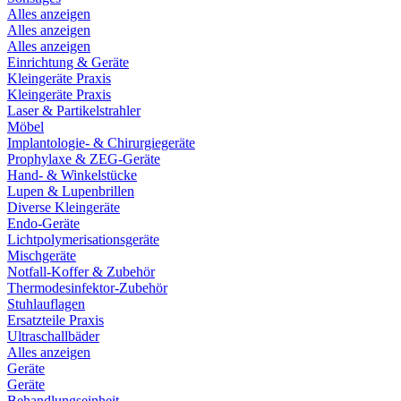
Alles anzeigen
Alles anzeigen
Alles anzeigen
Einrichtung & Geräte
Kleingeräte Praxis
Kleingeräte Praxis
Laser & Partikelstrahler
Möbel
Implantologie- & Chirurgiegeräte
Prophylaxe & ZEG-Geräte
Hand- & Winkelstücke
Lupen & Lupenbrillen
Diverse Kleingeräte
Endo-Geräte
Lichtpolymerisationsgeräte
Mischgeräte
Notfall-Koffer & Zubehör
Thermodesinfektor-Zubehör
Stuhlauflagen
Ersatzteile Praxis
Ultraschallbäder
Alles anzeigen
Geräte
Geräte
Behandlungseinheit