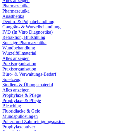
Alles anzeigen
Pharmazeutika
Pharmazeutika
Anästhetika
Dentin- & Pulpabehandlung
Gangrän- & Wurzelbehandlung
IVD (In Vitro Diagnostika)
Retraktion, Blutstillung
Sonstige Pharmazeutika
Wundbehandlung
Wurzelfüllmaterial
Alles anzeigen
Praxisorganisation
Praxisorganisation
Büro- & Verwaltungs-Bedarf
Spielzeug
Studien- & Übungsmaterial
Alles anzeigen
Prophylaxe & Pflege
Prophylaxe & Pflege
Bleaching
Fluoridlacke & Gele
Mundspüllösungen
Polier- und Zahnreinigungspasten
Prophylaxepulver