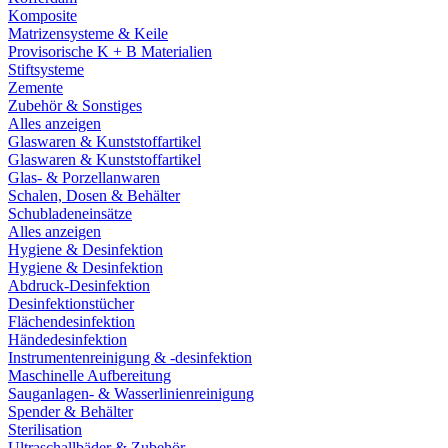
Komposite
Matrizensysteme & Keile
Provisorische K + B Materialien
Stiftsysteme
Zemente
Zubehör & Sonstiges
Alles anzeigen
Glaswaren & Kunststoffartikel
Glaswaren & Kunststoffartikel
Glas- & Porzellanwaren
Schalen, Dosen & Behälter
Schubladeneinsätze
Alles anzeigen
Hygiene & Desinfektion
Hygiene & Desinfektion
Abdruck-Desinfektion
Desinfektionstücher
Flächendesinfektion
Händedesinfektion
Instrumentenreinigung & -desinfektion
Maschinelle Aufbereitung
Sauganlagen- & Wasserlinienreinigung
Spender & Behälter
Sterilisation
Ultraschallbäder & Zubehör