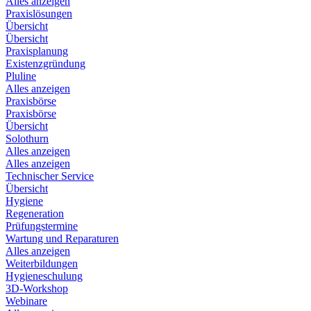
Alles anzeigen
Praxislösungen
Übersicht
Übersicht
Praxisplanung
Existenzgründung
Pluline
Alles anzeigen
Praxisbörse
Praxisbörse
Übersicht
Solothurn
Alles anzeigen
Alles anzeigen
Technischer Service
Übersicht
Hygiene
Regeneration
Prüfungstermine
Wartung und Reparaturen
Alles anzeigen
Weiterbildungen
Hygieneschulung
3D-Workshop
Webinare