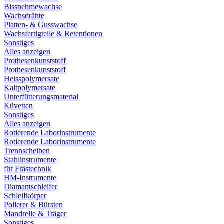
Bissnehmewachse
Wachsdrähte
Platten- & Gusswachse
Wachsfertigteile & Retentionen
Sonstiges
Alles anzeigen
Prothesenkunststoff
Prothesenkunststoff
Heisspolymersate
Kaltpolymersate
Unterfütterungsmaterial
Küvetten
Sonstiges
Alles anzeigen
Rotierende Laborinstrumente
Rotierende Laborinstrumente
Trennscheiben
Stahlinstrumente
für Frästechnik
HM-Instrumente
Diamantschleifer
Schleifkörper
Polierer & Bürsten
Mandrelle & Träger
Sonstiges