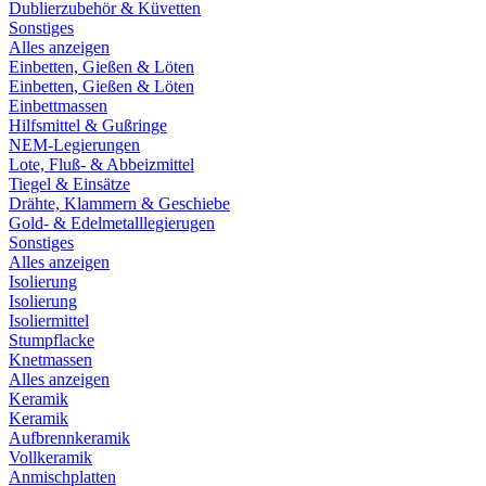
Dublierzubehör & Küvetten
Sonstiges
Alles anzeigen
Einbetten, Gießen & Löten
Einbetten, Gießen & Löten
Einbettmassen
Hilfsmittel & Gußringe
NEM-Legierungen
Lote, Fluß- & Abbeizmittel
Tiegel & Einsätze
Drähte, Klammern & Geschiebe
Gold- & Edelmetalllegierugen
Sonstiges
Alles anzeigen
Isolierung
Isolierung
Isoliermittel
Stumpflacke
Knetmassen
Alles anzeigen
Keramik
Keramik
Aufbrennkeramik
Vollkeramik
Anmischplatten