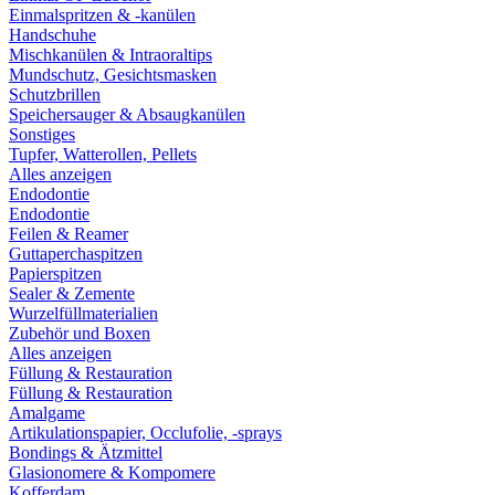
Einmalspritzen & -kanülen
Handschuhe
Mischkanülen & Intraoraltips
Mundschutz, Gesichtsmasken
Schutzbrillen
Speichersauger & Absaugkanülen
Sonstiges
Tupfer, Watterollen, Pellets
Alles anzeigen
Endodontie
Endodontie
Feilen & Reamer
Guttaperchaspitzen
Papierspitzen
Sealer & Zemente
Wurzelfüllmaterialien
Zubehör und Boxen
Alles anzeigen
Füllung & Restauration
Füllung & Restauration
Amalgame
Artikulationspapier, Occlufolie, -sprays
Bondings & Ätzmittel
Glasionomere & Kompomere
Kofferdam