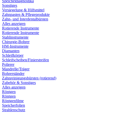
Speicheldiagnostika
Sonstiges
Versiegelung & Hilfsmittel
Zahnpasten & Pflegeprodukte
Zahn- und Interdentalbürsten
Alles anzeigen
Rotierende Instrumente
Rotierende Instrumente
Stahlinstrumente
Chirurgie-Bohrer
HM-Instrumente
Diamanten
Schleifkörper
Schleifscheiben/Finierstreifen
Polierer
Mandrelle/Träger
Bohrerständer
Zahnreinigungsbürsten (rotierend)
Zubehör & Sonstiges
Alles anzeigen
Röntgen
Röntgen
Röntgenfilme
Speicherfolien
Strahlenschutz