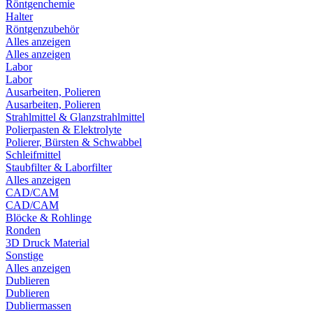
Röntgenchemie
Halter
Röntgenzubehör
Alles anzeigen
Alles anzeigen
Labor
Labor
Ausarbeiten, Polieren
Ausarbeiten, Polieren
Strahlmittel & Glanzstrahlmittel
Polierpasten & Elektrolyte
Polierer, Bürsten & Schwabbel
Schleifmittel
Staubfilter & Laborfilter
Alles anzeigen
CAD/CAM
CAD/CAM
Blöcke & Rohlinge
Ronden
3D Druck Material
Sonstige
Alles anzeigen
Dublieren
Dublieren
Dubliermassen