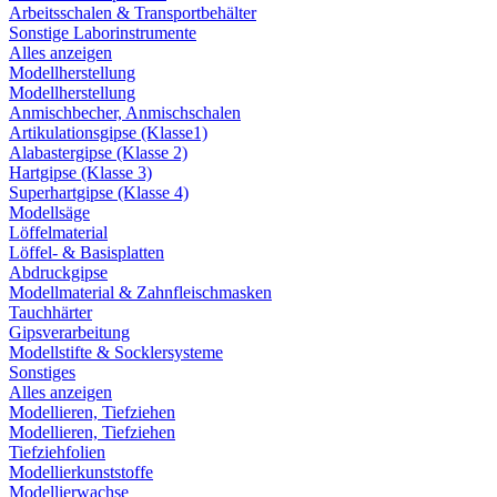
Arbeitsschalen & Transportbehälter
Sonstige Laborinstrumente
Alles anzeigen
Modellherstellung
Modellherstellung
Anmischbecher, Anmischschalen
Artikulationsgipse (Klasse1)
Alabastergipse (Klasse 2)
Hartgipse (Klasse 3)
Superhartgipse (Klasse 4)
Modellsäge
Löffelmaterial
Löffel- & Basisplatten
Abdruckgipse
Modellmaterial & Zahnfleischmasken
Tauchhärter
Gipsverarbeitung
Modellstifte & Socklersysteme
Sonstiges
Alles anzeigen
Modellieren, Tiefziehen
Modellieren, Tiefziehen
Tiefziehfolien
Modellierkunststoffe
Modellierwachse