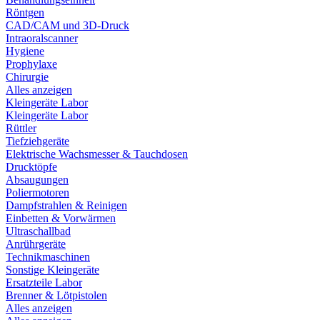
Röntgen
CAD/CAM und 3D-Druck
Intraoralscanner
Hygiene
Prophylaxe
Chirurgie
Alles anzeigen
Kleingeräte Labor
Kleingeräte Labor
Rüttler
Tiefziehgeräte
Elektrische Wachsmesser & Tauchdosen
Drucktöpfe
Absaugungen
Poliermotoren
Dampfstrahlen & Reinigen
Einbetten & Vorwärmen
Ultraschallbad
Anrührgeräte
Technikmaschinen
Sonstige Kleingeräte
Ersatzteile Labor
Brenner & Lötpistolen
Alles anzeigen