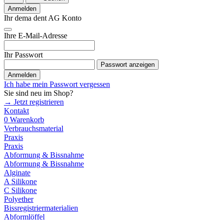
Anmelden
Ihr dema dent AG Konto
Ihre E-Mail-Adresse
Ihr Passwort
Passwort anzeigen
Anmelden
Ich habe mein Passwort vergessen
Sie sind neu im Shop?
→ Jetzt registrieren
Kontakt
0
Warenkorb
Verbrauchsmaterial
Praxis
Praxis
Abformung & Bissnahme
Abformung & Bissnahme
Alginate
A Silikone
C Silikone
Polyether
Bissregistriermaterialien
Abformlöffel