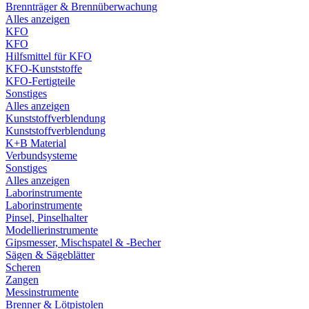
Brennträger & Brennüberwachung
Alles anzeigen
KFO
KFO
Hilfsmittel für KFO
KFO-Kunststoffe
KFO-Fertigteile
Sonstiges
Alles anzeigen
Kunststoffverblendung
Kunststoffverblendung
K+B Material
Verbundsysteme
Sonstiges
Alles anzeigen
Laborinstrumente
Laborinstrumente
Pinsel, Pinselhalter
Modellierinstrumente
Gipsmesser, Mischspatel & -Becher
Sägen & Sägeblätter
Scheren
Zangen
Messinstrumente
Brenner & Lötpistolen