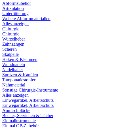
Abformzubehör
Artikulation
Unterfütterung
Weitere Abformmaterialien
Alles anzeigen
Chirurgie
Chirurgie
Wurzelheber
Zahnzangen
Scheren
Skalpelle
Haken & Klemmen
Wundnadeln
Nadelhalter
Spritzen & Kanülen
Tamponadestopfer
Nahtmaterial
Sonstige Chirurgie-Instrumente
Alles anzeigen
Einwegartikel, Arbeitsschutz
Einwegartikel, Arbeitsschutz
Anmischblöcke
Becher, Servietten & Tücher
Einmalinstrumente
Einmal OP-Zubehör