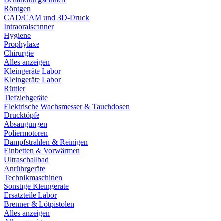
Röntgen
CAD/CAM und 3D-Druck
Intraoralscanner
Hygiene
Prophylaxe
Chirurgie
Alles anzeigen
Kleingeräte Labor
Kleingeräte Labor
Rüttler
Tiefziehgeräte
Elektrische Wachsmesser & Tauchdosen
Drucktöpfe
Absaugungen
Poliermotoren
Dampfstrahlen & Reinigen
Einbetten & Vorwärmen
Ultraschallbad
Anrührgeräte
Technikmaschinen
Sonstige Kleingeräte
Ersatzteile Labor
Brenner & Lötpistolen
Alles anzeigen