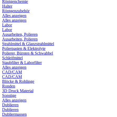
Röntgenchemie
Halter
Röntgenzubehör
Alles anzeigen
Alles anzeigen
Labor
Labor
Ausarbeiten, Polieren
Ausarbeiten, Polieren
Strahlmittel & Glanzstrahlmittel
Polierpasten & Elektrolyte
Polierer, Bürsten & Schwabbel
Schleifmittel
Staubfilter & Laborfilter
Alles anzeigen
CAD/CAM
CAD/CAM
Blöcke & Rohlinge
Ronden
3D Druck Material
Sonstige
Alles anzeigen
Dublieren
Dublieren
Dubliermassen