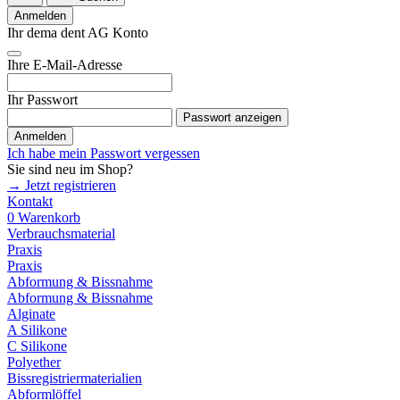
Anmelden
Ihr dema dent AG Konto
Ihre E-Mail-Adresse
Ihr Passwort
Passwort anzeigen
Anmelden
Ich habe mein Passwort vergessen
Sie sind neu im Shop?
→ Jetzt registrieren
Kontakt
0
Warenkorb
Verbrauchsmaterial
Praxis
Praxis
Abformung & Bissnahme
Abformung & Bissnahme
Alginate
A Silikone
C Silikone
Polyether
Bissregistriermaterialien
Abformlöffel