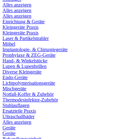
Alles anzeigen
Alles anzeigen
Alles anzeigen
Einrichtung & Geräte
Kleingeräte Praxis
Kleingeräte Praxis
Laser & Partikelstrahler
Möbel
Implantologie- & Chirurgiegeräte
Prophylaxe & ZEG-Geräte
Hand- & Winkelstücke
Lupen & Lupenbrillen
Diverse Kleingeräte
Endo-Geräte
Lichtpolymerisationsgeräte
Mischgeräte
Notfall-Koffer & Zubehör
Thermodesinfektor-Zubehör
Stuhlauflagen
Ersatzteile Praxis
Ultraschallbäder
Alles anzeigen
Geräte
Geräte
Behandlungseinheit