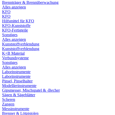
Brennträger & Brennüberwachung
Alles anzeigen
KFO
KFO
Hilfsmittel für KFO
KFO-Kunststoffe
KFO-Fertigteile
Sonstiges
Alles anzeigen
Kunststoffverblendung
Kunststoffverblendung
K+B Material
Verbundsysteme
Sonstiges
Alles anzeigen
Laborinstrumente
Laborinstrumente
Pinsel, Pinselhalter
Modellierinstrumente
Gipsmesser, Mischspatel & -Becher
Sägen & Sägeblätter
Scheren
Zangen
Messinstrumente
Brenner & Lötpistolen