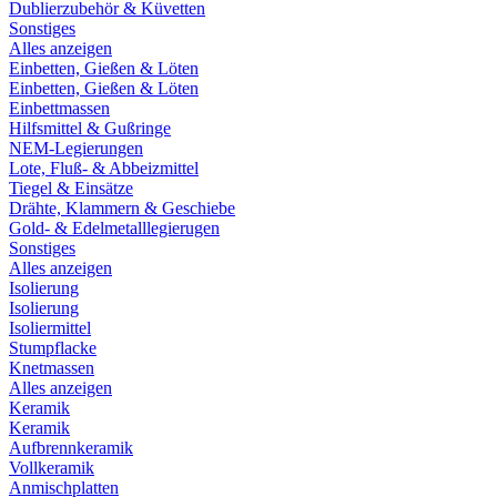
Dublierzubehör & Küvetten
Sonstiges
Alles anzeigen
Einbetten, Gießen & Löten
Einbetten, Gießen & Löten
Einbettmassen
Hilfsmittel & Gußringe
NEM-Legierungen
Lote, Fluß- & Abbeizmittel
Tiegel & Einsätze
Drähte, Klammern & Geschiebe
Gold- & Edelmetalllegierugen
Sonstiges
Alles anzeigen
Isolierung
Isolierung
Isoliermittel
Stumpflacke
Knetmassen
Alles anzeigen
Keramik
Keramik
Aufbrennkeramik
Vollkeramik
Anmischplatten