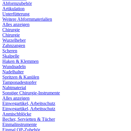
Abformzubehör
Artikulation
Unterfütterung
Weitere Abformmaterialien
Alles anzeigen
Chirurgie
Chirurgie
Wurzelheber
Zahnzangen
Scheren
Skalpelle
Haken & Klemmen
Wundnadeln
Nadelhalter
Spritzen & Kanülen
Tamponadestopfer
Nahtmaterial
Sonstige Chirurgie-Instrumente
Alles anzeigen
Einwegartikel, Arbeitsschutz
Einwegartikel, Arbeitsschutz
Anmischblöcke
Becher, Servietten & Tücher
Einmalinstrumente
Einmal OP-Zubehör