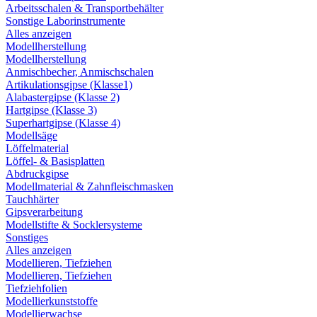
Arbeitsschalen & Transportbehälter
Sonstige Laborinstrumente
Alles anzeigen
Modellherstellung
Modellherstellung
Anmischbecher, Anmischschalen
Artikulationsgipse (Klasse1)
Alabastergipse (Klasse 2)
Hartgipse (Klasse 3)
Superhartgipse (Klasse 4)
Modellsäge
Löffelmaterial
Löffel- & Basisplatten
Abdruckgipse
Modellmaterial & Zahnfleischmasken
Tauchhärter
Gipsverarbeitung
Modellstifte & Socklersysteme
Sonstiges
Alles anzeigen
Modellieren, Tiefziehen
Modellieren, Tiefziehen
Tiefziehfolien
Modellierkunststoffe
Modellierwachse