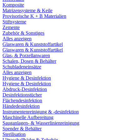
Komposite
Matrizensysteme & Keile
Provisorische K + B Materialien
Stiftsysteme
Zemente
Zubehör & Sonstiges
Alles anzeigen
Glaswaren & Kunststoffartikel
Glaswaren & Kunststoffartikel
Glas- & Porzellanwaren
Schalen, Dosen & Behälter
Schubladeneinsätze
Alles anzeigen
Hygiene & Desinfektion
Hygiene & Desinfektion
Abdruck-Desinfektion
Desinfektionstücher
Flächendesinfektion
Händedesinfektion
Instrumentenreinigung & -desinfektion
Maschinelle Aufbereitung
Sauganlagen- & Wasserlinienreinigung
Spender & Behälter
Sterilisation
Ultraschallbäder & Zubehör