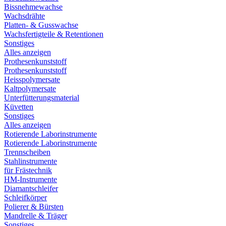
Bissnehmewachse
Wachsdrähte
Platten- & Gusswachse
Wachsfertigteile & Retentionen
Sonstiges
Alles anzeigen
Prothesenkunststoff
Prothesenkunststoff
Heisspolymersate
Kaltpolymersate
Unterfütterungsmaterial
Küvetten
Sonstiges
Alles anzeigen
Rotierende Laborinstrumente
Rotierende Laborinstrumente
Trennscheiben
Stahlinstrumente
für Frästechnik
HM-Instrumente
Diamantschleifer
Schleifkörper
Polierer & Bürsten
Mandrelle & Träger
Sonstiges