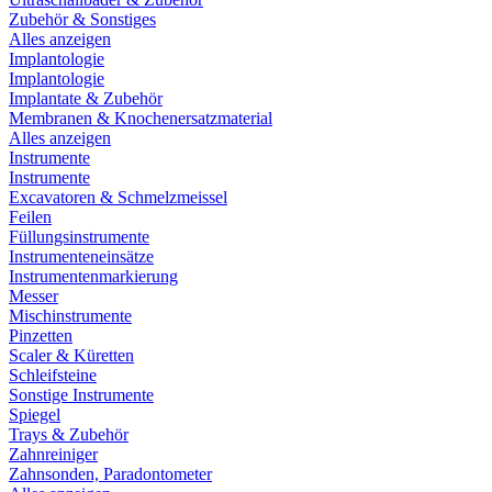
Zubehör & Sonstiges
Alles anzeigen
Implantologie
Implantologie
Implantate & Zubehör
Membranen & Knochenersatzmaterial
Alles anzeigen
Instrumente
Instrumente
Excavatoren & Schmelzmeissel
Feilen
Füllungsinstrumente
Instrumenteneinsätze
Instrumentenmarkierung
Messer
Mischinstrumente
Pinzetten
Scaler & Küretten
Schleifsteine
Sonstige Instrumente
Spiegel
Trays & Zubehör
Zahnreiniger
Zahnsonden, Paradontometer