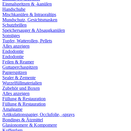
Einmalspritzen & -kanülen
Handschuhe
Mischkanülen & Intraoraltips
Mundschutz, Gesichtsmasken
Schutzbrillen
Speichersauger & Absaugkanülen
Sonstiges
Tupfer, Watterollen, Pellets
Alles anzeigen
Endodontie
Endodontie
Feilen & Reamer
Guttaperchaspitzen
Papierspitzen
Sealer & Zemente
Wurzelfüllmaterialien
Zubehör und Boxen
Alles anzeigen
Füllung & Restauration
Füllung & Restauration
Amalgame
Artikulationspapier, Occlufolie, -sprays
Bondings & Ätzmittel
Glasionomere & Kompomere
Kofferdam