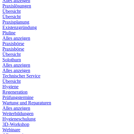
Alles anzeigen
Praxislösungen
Übersicht
Übersicht
Praxisplanung
Existenzgründung
Pluline
Alles anzeigen
Praxisbörse
Praxisbörse
Übersicht
Solothurn
Alles anzeigen
Alles anzeigen
Technischer Service
Übersicht
Hygiene
Regeneration
Prüfungstermine
Wartung und Reparaturen
Alles anzeigen
Weiterbildungen
Hygieneschulung
3D-Workshop
Webinare