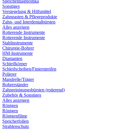
Speicheldiagnostika
Sonstiges
Versiegelung & Hilfsmittel
Zahnpasten & Pflegeprodukte
Zahn- und Interdentalbürsten
Alles anzeigen
Rotierende Instrumente
Rotierende Instrumente
Stahlinstrumente
Chirurgie-Bohrer
HM-Instrumente
Diamanten
Schleifkörper
Schleifscheiben/Finierstreifen
Polierer
Mandrelle/Träger
Bohrerständer
Zahnreinigungsbürsten (rotierend)
Zubehör & Sonstiges
Alles anzeigen
Röntgen
Röntgen
Röntgenfilme
Speicherfolien
Strahlenschutz