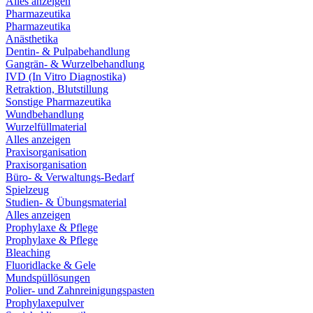
Alles anzeigen
Pharmazeutika
Pharmazeutika
Anästhetika
Dentin- & Pulpabehandlung
Gangrän- & Wurzelbehandlung
IVD (In Vitro Diagnostika)
Retraktion, Blutstillung
Sonstige Pharmazeutika
Wundbehandlung
Wurzelfüllmaterial
Alles anzeigen
Praxisorganisation
Praxisorganisation
Büro- & Verwaltungs-Bedarf
Spielzeug
Studien- & Übungsmaterial
Alles anzeigen
Prophylaxe & Pflege
Prophylaxe & Pflege
Bleaching
Fluoridlacke & Gele
Mundspüllösungen
Polier- und Zahnreinigungspasten
Prophylaxepulver