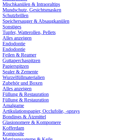
Mischkanülen & Intraoraltips
Mundschutz, Gesichtsmasken
Schutzbrillen
Speichersauger & Absaugkanülen
Sonstiges
Tupfer, Watterollen, Pellets
Alles anzeigen
Endodontie
Endodontie
Feilen & Reamer
Guttaperchaspitzen
Papierspitzen
Sealer & Zemente
Wurzelfüllmaterialien
Zubehör und Boxen
Alles anzeigen
Füllung & Restauration
Füllung & Restauration
Amalgame
Artikulationspapier, Occlufolie, -sprays
Bondings & Ätzmittel
Glasionomere & Kompomere
Kofferdam
Komposite
Matrizensysteme & Keile