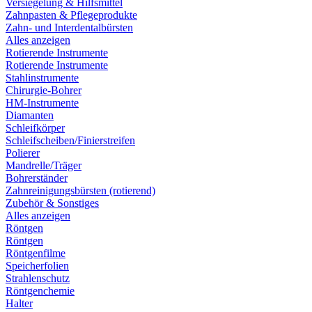
Versiegelung & Hilfsmittel
Zahnpasten & Pflegeprodukte
Zahn- und Interdentalbürsten
Alles anzeigen
Rotierende Instrumente
Rotierende Instrumente
Stahlinstrumente
Chirurgie-Bohrer
HM-Instrumente
Diamanten
Schleifkörper
Schleifscheiben/Finierstreifen
Polierer
Mandrelle/Träger
Bohrerständer
Zahnreinigungsbürsten (rotierend)
Zubehör & Sonstiges
Alles anzeigen
Röntgen
Röntgen
Röntgenfilme
Speicherfolien
Strahlenschutz
Röntgenchemie
Halter