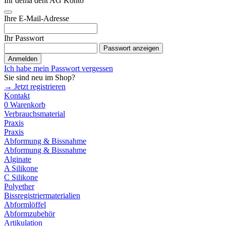
Ihr dema dent AG Konto
Ihre E-Mail-Adresse
Ihr Passwort
Passwort anzeigen
Anmelden
Ich habe mein Passwort vergessen
Sie sind neu im Shop?
→ Jetzt registrieren
Kontakt
0
Warenkorb
Verbrauchsmaterial
Praxis
Praxis
Abformung & Bissnahme
Abformung & Bissnahme
Alginate
A Silikone
C Silikone
Polyether
Bissregistriermaterialien
Abformlöffel
Abformzubehör
Artikulation