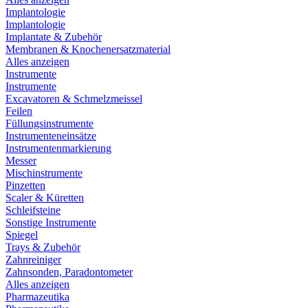
Implantologie
Implantologie
Implantate & Zubehör
Membranen & Knochenersatzmaterial
Alles anzeigen
Instrumente
Instrumente
Excavatoren & Schmelzmeissel
Feilen
Füllungsinstrumente
Instrumenteneinsätze
Instrumentenmarkierung
Messer
Mischinstrumente
Pinzetten
Scaler & Küretten
Schleifsteine
Sonstige Instrumente
Spiegel
Trays & Zubehör
Zahnreiniger
Zahnsonden, Paradontometer
Alles anzeigen
Pharmazeutika