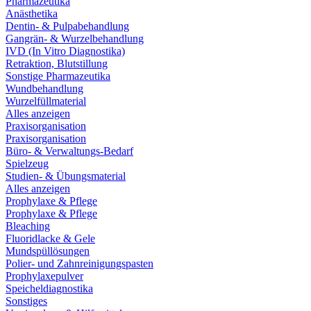
Pharmazeutika
Anästhetika
Dentin- & Pulpabehandlung
Gangrän- & Wurzelbehandlung
IVD (In Vitro Diagnostika)
Retraktion, Blutstillung
Sonstige Pharmazeutika
Wundbehandlung
Wurzelfüllmaterial
Alles anzeigen
Praxisorganisation
Praxisorganisation
Büro- & Verwaltungs-Bedarf
Spielzeug
Studien- & Übungsmaterial
Alles anzeigen
Prophylaxe & Pflege
Prophylaxe & Pflege
Bleaching
Fluoridlacke & Gele
Mundspüllösungen
Polier- und Zahnreinigungspasten
Prophylaxepulver
Speicheldiagnostika
Sonstiges