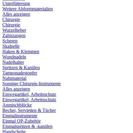
Unterfütterung
Weitere Abformmaterialien
Alles anzeigen
Chirurgie
Chirurgie
Wurzelheber
Zahnzangen
Scheren
Skalpelle
Haken & Klemmen
Wundnadeln
Nadelhalter
Spritzen & Kanülen
Tamponadestopfer
Nahtmaterial
Sonstige Chirurgie-Instrumente
Alles anzeigen
Einwegartikel, Arbeitsschutz
Einwegartikel, Arbeitsschutz
Anmischblöcke
Becher, Servietten & Tücher
Einmalinstrumente
Einmal OP-Zubehör
Einmalspritzen & -kanülen
Handschuhe