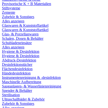
Provisorische K + B Materialien
Stiftsysteme
Zemente
Zubehör & Sonstiges
Alles anzeigen
Glaswaren & Kunststoffartikel
Glaswaren & Kunststoffartikel
Glas- & Porzellanwaren
Schalen, Dosen & Behälter
Schubladeneinsätze
Alles anzeigen
Hygiene & Desinfektion
Hygiene & Desinfektion
Abdruck-Desinfektion
Desinfektionstücher
Flächendesinfektion
Händedesinfektion
Instrumentenreinigung & -desinfektion
Maschinelle Aufbereitung
Sauganlagen- & Wasserlinienreinigung
Spender & Behälter
Sterilisation
Ultraschallbäder & Zubehör
Zubehör & Sonstiges
Alles anzeigen