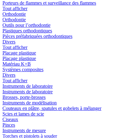
Porteurs de flammes et surveillance des flammes
Tout afficher
Orthodontie
Orthodontie
Outils pour l’orthodontie
Plastiques orthodontiques
Pièces préfabriquées orthodontiques
Divers
Tout afficher
Placage plastique
Placage plastique
Matériau K+B
Systèmes composites
Divers
Tout afficher
Instruments de laboratoire
Instruments de laboratoire
Brosses, porte-brosses
Instruments de modélisation
Couteaux en plâtre, spatules et gobelets à mélanger
Scies et lames de scie
Ciseaux
Pinces
Instruments de mesure
Torches et pistolets à souder