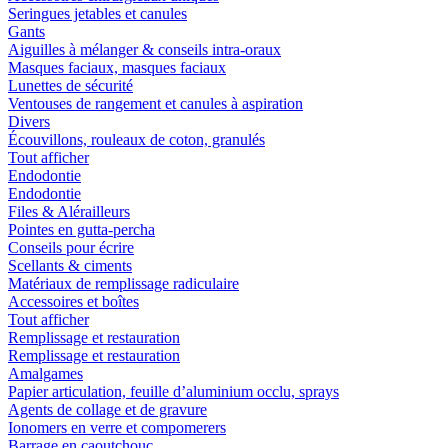
Seringues jetables et canules
Gants
Aiguilles à mélanger & conseils intra-oraux
Masques faciaux, masques faciaux
Lunettes de sécurité
Ventouses de rangement et canules à aspiration
Divers
Écouvillons, rouleaux de coton, granulés
Tout afficher
Endodontie
Endodontie
Files & Alérailleurs
Pointes en gutta-percha
Conseils pour écrire
Scellants & ciments
Matériaux de remplissage radiculaire
Accessoires et boîtes
Tout afficher
Remplissage et restauration
Remplissage et restauration
Amalgames
Papier articulation, feuille d’aluminium occlu, sprays
Agents de collage et de gravure
Ionomers en verre et compomerers
Barrage en caoutchouc