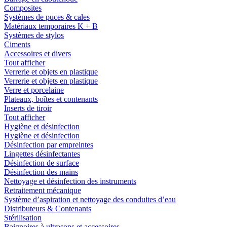
Composites
Systèmes de puces & cales
Matériaux temporaires K + B
Systèmes de stylos
Ciments
Accessoires et divers
Tout afficher
Verrerie et objets en plastique
Verrerie et objets en plastique
Verre et porcelaine
Plateaux, boîtes et contenants
Inserts de tiroir
Tout afficher
Hygiène et désinfection
Hygiène et désinfection
Désinfection par empreintes
Lingettes désinfectantes
Désinfection de surface
Désinfection des mains
Nettoyage et désinfection des instruments
Retraitement mécanique
Système d’aspiration et nettoyage des conduites d’eau
Distributeurs & Contenants
Stérilisation
Baignoires à ultrasons et accessoires