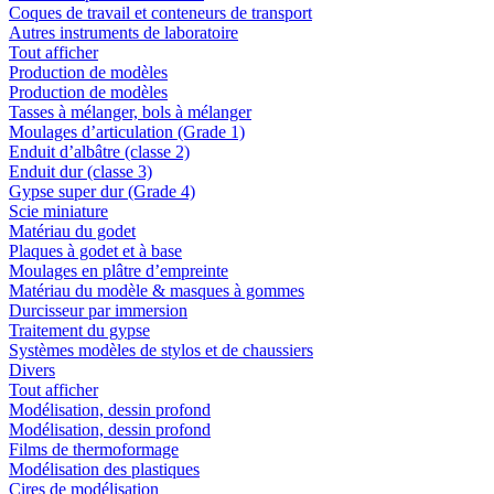
Coques de travail et conteneurs de transport
Autres instruments de laboratoire
Tout afficher
Production de modèles
Production de modèles
Tasses à mélanger, bols à mélanger
Moulages d’articulation (Grade 1)
Enduit d’albâtre (classe 2)
Enduit dur (classe 3)
Gypse super dur (Grade 4)
Scie miniature
Matériau du godet
Plaques à godet et à base
Moulages en plâtre d’empreinte
Matériau du modèle & masques à gommes
Durcisseur par immersion
Traitement du gypse
Systèmes modèles de stylos et de chaussiers
Divers
Tout afficher
Modélisation, dessin profond
Modélisation, dessin profond
Films de thermoformage
Modélisation des plastiques
Cires de modélisation