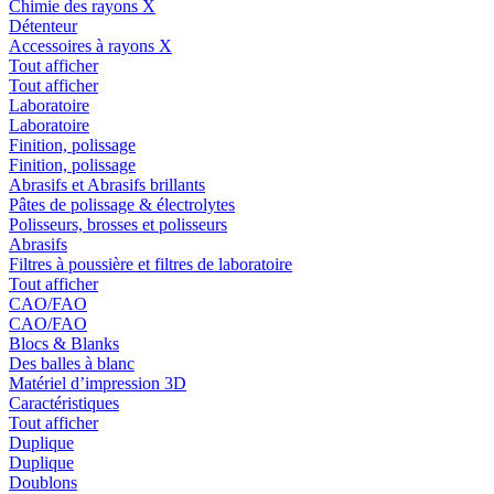
Chimie des rayons X
Détenteur
Accessoires à rayons X
Tout afficher
Tout afficher
Laboratoire
Laboratoire
Finition, polissage
Finition, polissage
Abrasifs et Abrasifs brillants
Pâtes de polissage & électrolytes
Polisseurs, brosses et polisseurs
Abrasifs
Filtres à poussière et filtres de laboratoire
Tout afficher
CAO/FAO
CAO/FAO
Blocs & Blanks
Des balles à blanc
Matériel d’impression 3D
Caractéristiques
Tout afficher
Duplique
Duplique
Doublons