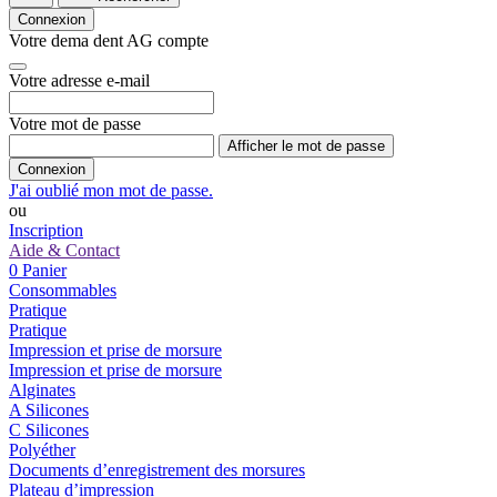
Connexion
Votre dema dent AG compte
Votre adresse e-mail
Votre mot de passe
Afficher le mot de passe
Connexion
J'ai oublié mon mot de passe.
ou
Inscription
Aide & Contact
0
Panier
Consommables
Pratique
Pratique
Impression et prise de morsure
Impression et prise de morsure
Alginates
A Silicones
C Silicones
Polyéther
Documents d’enregistrement des morsures
Plateau d’impression