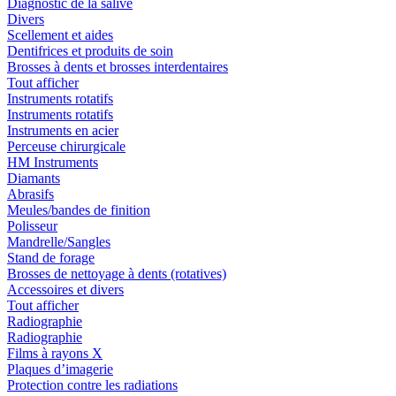
Diagnostic de la salive
Divers
Scellement et aides
Dentifrices et produits de soin
Brosses à dents et brosses interdentaires
Tout afficher
Instruments rotatifs
Instruments rotatifs
Instruments en acier
Perceuse chirurgicale
HM Instruments
Diamants
Abrasifs
Meules/bandes de finition
Polisseur
Mandrelle/Sangles
Stand de forage
Brosses de nettoyage à dents (rotatives)
Accessoires et divers
Tout afficher
Radiographie
Radiographie
Films à rayons X
Plaques d’imagerie
Protection contre les radiations