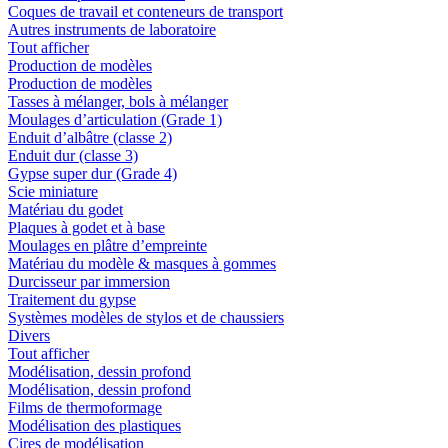
Coques de travail et conteneurs de transport
Autres instruments de laboratoire
Tout afficher
Production de modèles
Production de modèles
Tasses à mélanger, bols à mélanger
Moulages d’articulation (Grade 1)
Enduit d’albâtre (classe 2)
Enduit dur (classe 3)
Gypse super dur (Grade 4)
Scie miniature
Matériau du godet
Plaques à godet et à base
Moulages en plâtre d’empreinte
Matériau du modèle & masques à gommes
Durcisseur par immersion
Traitement du gypse
Systèmes modèles de stylos et de chaussiers
Divers
Tout afficher
Modélisation, dessin profond
Modélisation, dessin profond
Films de thermoformage
Modélisation des plastiques
Cires de modélisation