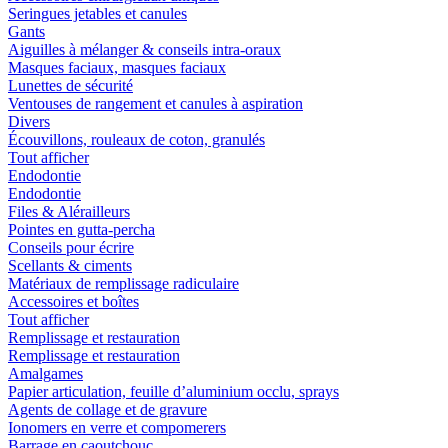
Seringues jetables et canules
Gants
Aiguilles à mélanger & conseils intra-oraux
Masques faciaux, masques faciaux
Lunettes de sécurité
Ventouses de rangement et canules à aspiration
Divers
Écouvillons, rouleaux de coton, granulés
Tout afficher
Endodontie
Endodontie
Files & Alérailleurs
Pointes en gutta-percha
Conseils pour écrire
Scellants & ciments
Matériaux de remplissage radiculaire
Accessoires et boîtes
Tout afficher
Remplissage et restauration
Remplissage et restauration
Amalgames
Papier articulation, feuille d’aluminium occlu, sprays
Agents de collage et de gravure
Ionomers en verre et compomerers
Barrage en caoutchouc