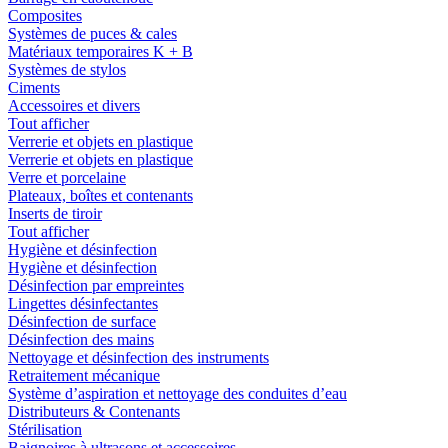
Composites
Systèmes de puces & cales
Matériaux temporaires K + B
Systèmes de stylos
Ciments
Accessoires et divers
Tout afficher
Verrerie et objets en plastique
Verrerie et objets en plastique
Verre et porcelaine
Plateaux, boîtes et contenants
Inserts de tiroir
Tout afficher
Hygiène et désinfection
Hygiène et désinfection
Désinfection par empreintes
Lingettes désinfectantes
Désinfection de surface
Désinfection des mains
Nettoyage et désinfection des instruments
Retraitement mécanique
Système d’aspiration et nettoyage des conduites d’eau
Distributeurs & Contenants
Stérilisation
Baignoires à ultrasons et accessoires