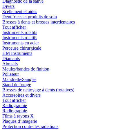
Diagnostic de la salive
Divers
Scellement et aides
Dentifrices et produits de soin
Brosses à dents et brosses interdentaires
Tout afficher
Instruments rotatifs
Instruments rotatifs
Instruments en acier
Perceuse chirurgicale
HM Instruments
Diamants
Abrasifs
Meules/bandes de finition
Polisseur
Mandrelle/Sangles
Stand de forage
Brosses de nettoyage à dents (rotatives)
Accessoires et divers
Tout afficher
Radiographie
Radiographie
Films à rayons X
Plaques d’imagerie
Protection contre les radiations