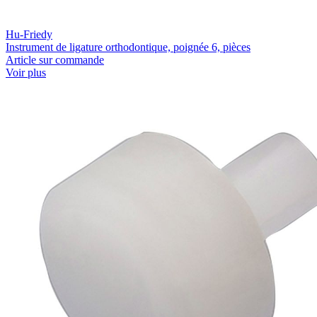
Hu-Friedy
Instrument de ligature orthodontique, poignée 6, pièces
Article sur commande
Voir plus