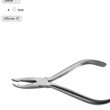
Stérile
non
Afficher 47