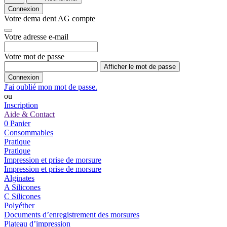
Connexion
Votre dema dent AG compte
Votre adresse e-mail
Votre mot de passe
Afficher le mot de passe
Connexion
J'ai oublié mon mot de passe.
ou
Inscription
Aide & Contact
0
Panier
Consommables
Pratique
Pratique
Impression et prise de morsure
Impression et prise de morsure
Alginates
A Silicones
C Silicones
Polyéther
Documents d’enregistrement des morsures
Plateau d’impression