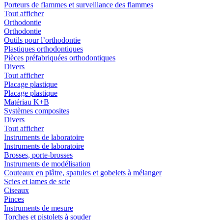
Porteurs de flammes et surveillance des flammes
Tout afficher
Orthodontie
Orthodontie
Outils pour l’orthodontie
Plastiques orthodontiques
Pièces préfabriquées orthodontiques
Divers
Tout afficher
Placage plastique
Placage plastique
Matériau K+B
Systèmes composites
Divers
Tout afficher
Instruments de laboratoire
Instruments de laboratoire
Brosses, porte-brosses
Instruments de modélisation
Couteaux en plâtre, spatules et gobelets à mélanger
Scies et lames de scie
Ciseaux
Pinces
Instruments de mesure
Torches et pistolets à souder