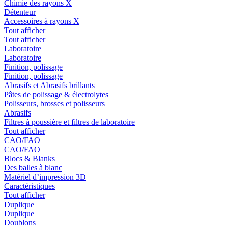
Chimie des rayons X
Détenteur
Accessoires à rayons X
Tout afficher
Tout afficher
Laboratoire
Laboratoire
Finition, polissage
Finition, polissage
Abrasifs et Abrasifs brillants
Pâtes de polissage & électrolytes
Polisseurs, brosses et polisseurs
Abrasifs
Filtres à poussière et filtres de laboratoire
Tout afficher
CAO/FAO
CAO/FAO
Blocs & Blanks
Des balles à blanc
Matériel d’impression 3D
Caractéristiques
Tout afficher
Duplique
Duplique
Doublons